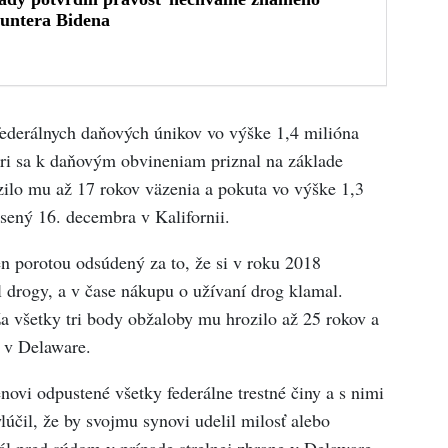
federálnych daňových únikov vo výške 1,4 milióna
ri sa k daňovým obvineniam priznal na základe
zilo mu až 17 rokov väzenia a pokuta vo výške 1,3
sený 16. decembra v Kalifornii.
 porotou odsúdený za to, že si v roku 2018
l drogy, a v čase nákupu o užívaní drog klamal.
a všetky tri body obžaloby mu hrozilo až 25 rokov a
 v Delaware.
vi odpustené všetky federálne trestné činy a s nimi
účil, že by svojmu synovi udelil milosť alebo
stál pred súdom v prípade strelnej zbrane v Delaware,