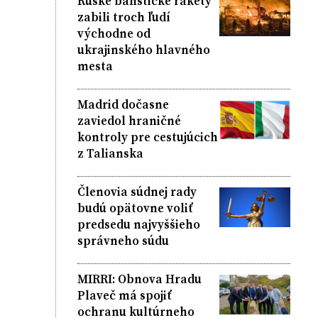
Ruské balistické rakety
zabili troch ľudí
východne od
ukrajinského hlavného
mesta
Madrid dočasne
zaviedol hraničné
kontroly pre cestujúcich
z Talianska
Členovia súdnej rady
budú opätovne voliť
predsedu najvyššieho
správneho súdu
MIRRI: Obnova Hradu
Plaveč má spojiť
ochranu kultúrneho