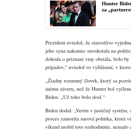
Prezident uviedol, že starostlivo vyjed
jeho syna nakoniec stroskotala na polit
dohoda o priznaní viny obstála, bolo by
prípadov,“ uviedol vo vyhlásení, v ktor
„Žiadny rozumný človek, ktorý sa pozri
inému záveru, než že Hunter bol vyčlenen
Biden. „Už toho bolo dosť.“
Biden dodal: „Verím v justičný systém, a
proces zamorila surová politika, ktorá 
víkend urobil toto rozhodnutie, nemalo 