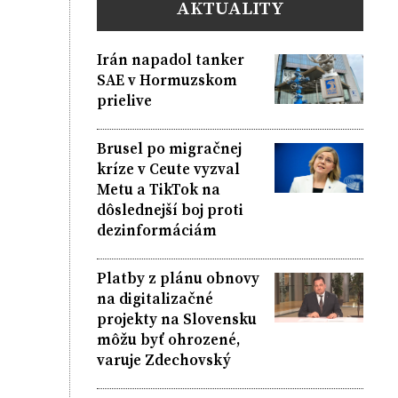
AKTUALITY
Irán napadol tanker
SAE v Hormuzskom
prielive
Brusel po migračnej
kríze v Ceute vyzval
Metu a TikTok na
dôslednejší boj proti
dezinformáciám
Platby z plánu obnovy
na digitalizačné
projekty na Slovensku
môžu byť ohrozené,
varuje Zdechovský