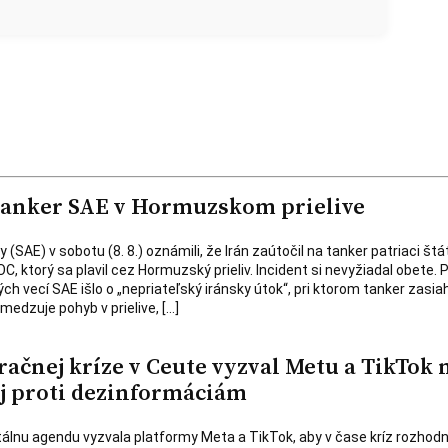
tanker SAE v Hormuzskom prielive
(SAE) v sobotu (8. 8.) oznámili, že Irán zaútočil na tanker patriaci štá
, ktorý sa plavil cez Hormuzský prieliv. Incident si nevyžiadal obete. 
h vecí SAE išlo o „nepriateľský iránsky útok“, pri ktorom tanker zasia
medzuje pohyb v prielive, […]
ačnej kríze v Ceute vyzval Metu a TikTok 
oj proti dezinformáciám
tálnu agendu vyzvala platformy Meta a TikTok, aby v čase kríz rozhod