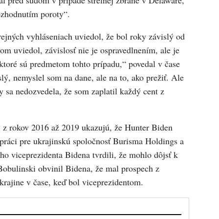
ozhodnutím poroty“.
ejných vyhláseniach uviedol, že bol roky závislý od
om uviedol, závislosť nie je ospravedlnením, ale je
ktoré sú predmetom tohto prípadu,“ povedal v čase
ý, nemyslel som na dane, ale na to, ako prežiť. Ale
y sa nedozvedela, že som zaplatil každý cent z
y z rokov 2016 až 2019 ukazujú, že Hunter Biden
 práci pre ukrajinskú spoločnosť Burisma Holdings a
ého viceprezidenta Bidena tvrdili, že mohlo dôjsť k
Bobulinski obvinil Bidena, že mal prospech z
rajine v čase, keď bol viceprezidentom.