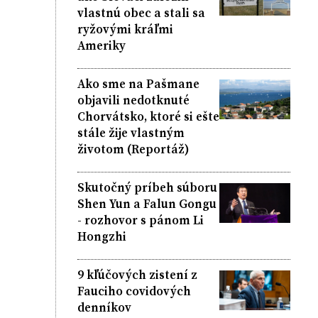
vlastnú obec a stali sa
ryžovými kráľmi
Ameriky
Ako sme na Pašmane
objavili nedotknuté
Chorvátsko, ktoré si ešte
stále žije vlastným
životom (Reportáž)
Skutočný príbeh súboru
Shen Yun a Falun Gongu
- rozhovor s pánom Li
Hongzhi
9 kľúčových zistení z
Fauciho covidových
denníkov