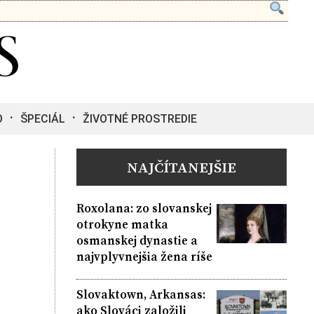
O
ŠPECIÁL
ŽIVOTNÉ PROSTREDIE
NAJČÍTANEJŠIE
Roxolana: zo slovanskej
otrokyne matka
osmanskej dynastie a
najvplyvnejšia žena ríše
Slovaktown, Arkansas:
ako Slováci založili