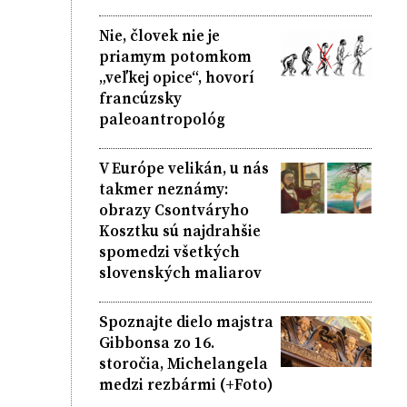
Nie, človek nie je
priamym potomkom
„veľkej opice“, hovorí
francúzsky
paleoantropológ
V Európe velikán, u nás
takmer neznámy:
obrazy Csontváryho
Kosztku sú najdrahšie
spomedzi všetkých
slovenských maliarov
Spoznajte dielo majstra
Gibbonsa zo 16.
storočia, Michelangela
medzi rezbármi (+Foto)