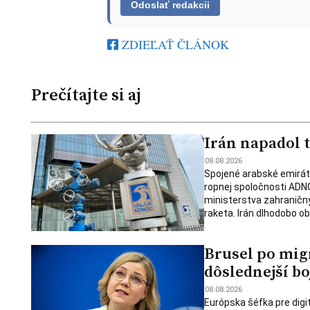
ZDIEĽAŤ ČLÁNOK
Prečítajte si aj
Irán napadol 
08.08.2026
Spojené arabské emiráty 
ropnej spoločnosti ADNOC
ministerstva zahraničnýc
raketa. Irán dlhodobo ob
Brusel po migr
dôslednejší b
08.08.2026
Európska šéfka pre digi