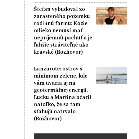
Štefan vybudoval zo
zarasteného pozemku
rodinnú farmu: Kozie
mlieko nemusí mať
nepríjemnú pachuť a je
ľahšie stráviteľné ako
kravské (Rozhovor)
Lanzarote: ostrov s
minimom zelene, kde
vám uvaria aj na
geotermálnej energii.
Lucku a Martina očaril
natoľko, že sa tam
sťahujú natrvalo
(Rozhovor)