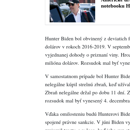
Hunter Biden bol obvinený z deviatich 
dolárov v rokoch 2016-2019. V septemb
vyjednanej dohody o priznaní viny. Hro
milióna dolárov. Rozsudok mal byť vyne
V samostatnom prípade bol Hunter Biden
nelegálne kúpil strelnú zbraň, keď užíva
Zbraň nelegálne držal po dobu 11 dní. Z
rozsudok mal byť vynesený 4. decembra
Vďaka omilosteniu budú Hunterovi Bideno
spojené právne sankcie. V júni Biden vyl
zmiernil tresty, a v čase, keď jeho syn 