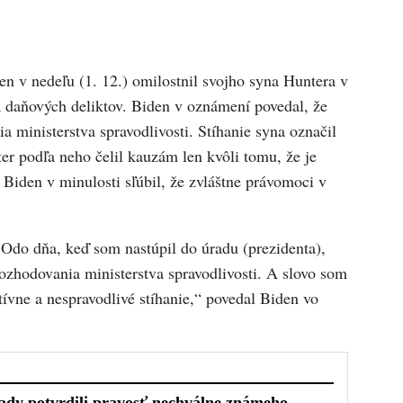
n v nedeľu (1. 12.) omilostnil svojho syna Huntera v
a daňových deliktov. Biden v oznámení povedal, že
 ministerstva spravodlivosti. Stíhanie syna označil
er podľa neho čelil kauzám len kvôli tomu, že je
Biden v minulosti sľúbil, že zvláštne právomoci v
 Odo dňa, keď som nastúpil do úradu (prezidenta),
ozhodovania ministerstva spravodlivosti. A slovo som
tívne a nespravodlivé stíhanie,“ povedal Biden vo