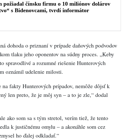
naná dohoda o priznaní v prípade daňových podvodov
ickom tlaku jeho oponentov na súdny proces. „Keby
 to spravodlivé a rozumné riešenie Hunterových
om oznámil udelenie milosti.
e na fakty Hunterových prípadov, nemôže dôjsť k
ý len preto, že je môj syn – a to je zle,“ dodal
le ako som sa s tým stretol, verím tiež, že tento
viedla k justičnému omylu – a akonáhle som cez
zmysel ho ďalej odkladať.“