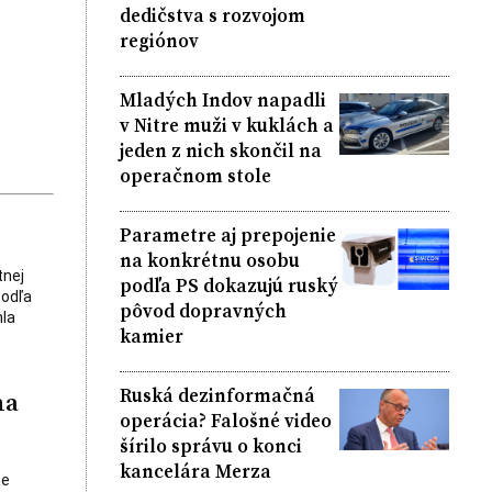
dedičstva s rozvojom
regiónov
Mladých Indov napadli
v Nitre muži v kuklách a
jeden z nich skončil na
operačnom stole
Parametre aj prepojenie
na konkrétnu osobu
tnej
podľa PS dokazujú ruský
Podľa
pôvod dopravných
hla
kamier
Ruská dezinformačná
na
operácia? Falošné video
šírilo správu o konci
kancelára Merza
ne