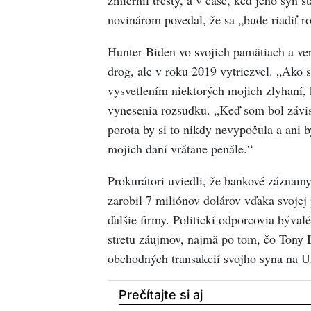
novinárom povedal, že sa „bude riadiť r
Hunter Biden vo svojich pamätiach a ver
drog, ale v roku 2019 vytriezvel. „Ako s
vysvetlením niektorých mojich zlyhaní, 
vynesenia rozsudku. „Keď som bol závisl
porota by si to nikdy nevypočula a ani b
mojich daní vrátane penále.“
Prokurátori uviedli, že bankové záznam
zarobil 7 miliónov dolárov vďaka svojej
ďalšie firmy. Politickí odporcovia býval
stretu záujmov, najmä po tom, čo Tony 
obchodných transakcií svojho syna na Uk