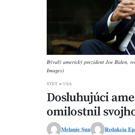
Bývalý americký prezident Joe Biden, r
Images)
»
SVET
USA
Dosluhujúci ame
omilostnil svojh
Melanie Sun
Redakcia Ep