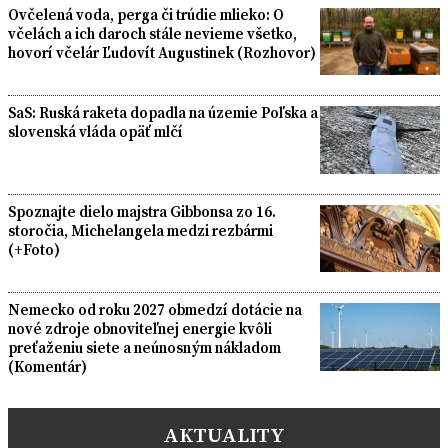
Ovčelená voda, perga či trúdie mlieko: O
včelách a ich daroch stále nevieme všetko,
hovorí včelár Ľudovít Augustinek (Rozhovor)
SaS: Ruská raketa dopadla na územie Poľska a
slovenská vláda opäť mlčí
Spoznajte dielo majstra Gibbonsa zo 16.
storočia, Michelangela medzi rezbármi
(+Foto)
Nemecko od roku 2027 obmedzí dotácie na
nové zdroje obnoviteľnej energie kvôli
preťaženiu siete a neúnosným nákladom
(Komentár)
AKTUALITY