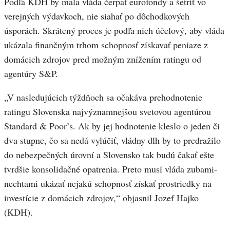
Podľa KDH by mala vláda čerpať eurofondy a šetriť vo
verejných výdavkoch, nie siahať po dôchodkových
úsporách. Skrátený proces je podľa nich účelový, aby vláda
ukázala finančným trhom schopnosť získavať peniaze z
domácich zdrojov pred možným znížením ratingu od
agentúry S&P.
„V nasledujúcich týždňoch sa očakáva prehodnotenie
ratingu Slovenska najvýznamnejšou svetovou agentúrou
Standard & Poor’s. Ak by jej hodnotenie kleslo o jeden či
dva stupne, čo sa nedá vylúčiť, vládny dlh by to predražilo
do nebezpečných úrovní a Slovensko tak budú čakať ešte
tvrdšie konsolidačné opatrenia. Preto musí vláda zubami-
nechtami ukázať nejakú schopnosť získať prostriedky na
investície z domácich zdrojov,“ objasnil Jozef Hajko
(KDH).