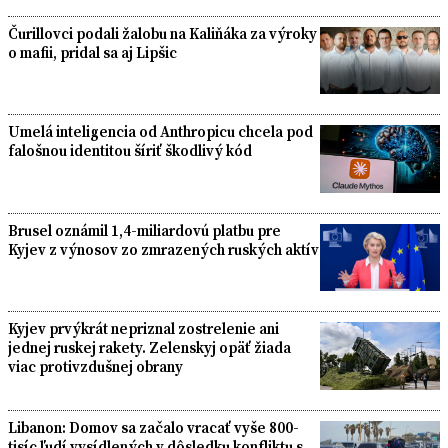
Čurillovci podali žalobu na Kaliňáka za výroky
o mafii, pridal sa aj Lipšic
Umelá inteligencia od Anthropicu chcela pod
falošnou identitou šíriť škodlivý kód
Brusel oznámil 1,4-miliardovú platbu pre
Kyjev z výnosov zo zmrazených ruských aktív
Kyjev prvýkrát nepriznal zostrelenie ani
jednej ruskej rakety. Zelenskyj opäť žiada
viac protivzdušnej obrany
Libanon: Domov sa začalo vracať vyše 800-
tisíc ľudí vysídlených v dôsledku konfliktu s