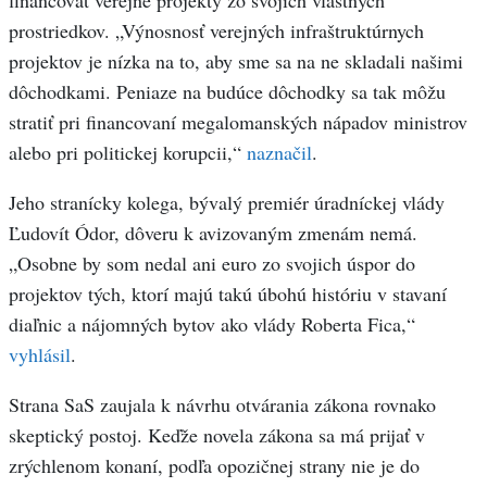
financovať verejné projekty zo svojich vlastných
prostriedkov. „Výnosnosť verejných infraštruktúrnych
projektov je nízka na to, aby sme sa na ne skladali našimi
dôchodkami. Peniaze na budúce dôchodky sa tak môžu
stratiť pri financovaní megalomanských nápadov ministrov
alebo pri politickej korupcii,“
naznačil
.
Jeho stranícky kolega, bývalý premiér úradníckej vlády
Ľudovít Ódor, dôveru k avizovaným zmenám nemá.
„Osobne by som nedal ani euro zo svojich úspor do
projektov tých, ktorí majú takú úbohú históriu v stavaní
diaľnic a nájomných bytov ako vlády Roberta Fica,“
vyhlásil
.
Strana SaS zaujala k návrhu otvárania zákona rovnako
skeptický postoj. Keďže novela zákona sa má prijať v
zrýchlenom konaní, podľa opozičnej strany nie je do