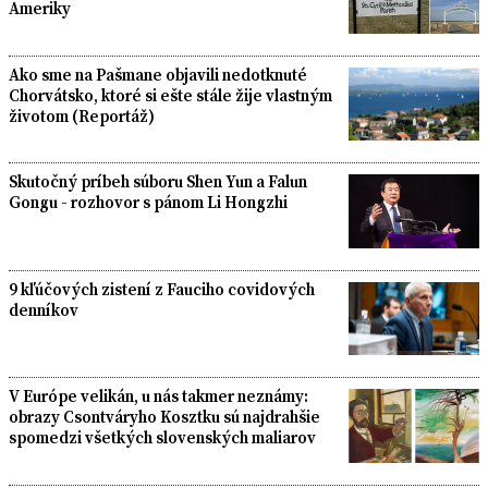
Ameriky
Ako sme na Pašmane objavili nedotknuté
Chorvátsko, ktoré si ešte stále žije vlastným
životom (Reportáž)
Skutočný príbeh súboru Shen Yun a Falun
Gongu - rozhovor s pánom Li Hongzhi
9 kľúčových zistení z Fauciho covidových
denníkov
V Európe velikán, u nás takmer neznámy:
obrazy Csontváryho Kosztku sú najdrahšie
spomedzi všetkých slovenských maliarov