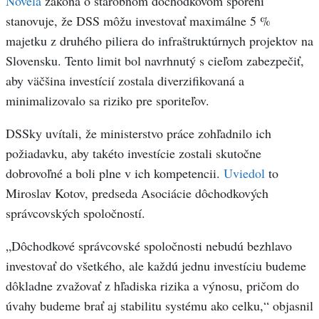
Novela
zákona o starobnom dôchodkovom sporení
stanovuje, že DSS môžu investovať maximálne 5 %
majetku z druhého piliera do infraštruktúrnych projektov na
Slovensku. Tento limit bol navrhnutý s cieľom zabezpečiť,
aby väčšina investícií zostala diverzifikovaná a
minimalizovalo sa riziko pre sporiteľov.
DSSky uvítali, že ministerstvo práce zohľadnilo ich
požiadavku, aby takéto investície zostali skutočne
dobrovoľné a boli plne v ich kompetencii.
Uviedol
to
Miroslav Kotov, predseda Asociácie dôchodkových
správcovských spoločností.
„Dôchodkové správcovské spoločnosti nebudú bezhlavo
investovať do všetkého, ale každú jednu investíciu budeme
dôkladne zvažovať z hľadiska rizika a výnosu, pričom do
úvahy budeme brať aj stabilitu systému ako celku,“ objasnil