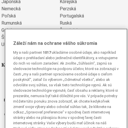
Japonská
Kórejská
Nemecká
Perzská
Poľská
Portugalská
Rumunská
Ruská
Grécka
Španielska
Švédska
Turecká
Záleží nám na ochrane vášho súkromia
Ukrajinská
Vietnamská
My a naši partneri
1017
ukladáme osobné údaje, ako napríklad
údaje o prehliadaní alebo jedinečné identifikátory, a vstupujeme
do nich vo vašom zariadení. Ak zvolíte „Súhlasím“, zapnú sa
Kde nás nájdete
sledovacie technológie na podporu účelov, ktoré sa zobrazujú v
časti „my a naši partneri spracúvame osobné údaje s cieľom
Facebook
poskytnúť“, zatiaľ čo výberom „Odmetnuť všetko“, alebo ak
Instagram
odvoláte svoj súhlas, sa však tieto technológie vypnú. Ak sú
sledovacie technológie vypnuté, časť obsahu a reklamy, ktoré si
G
Ganjing
prezeráte, nemusia byť také dôležité pre vás. V prípade potreby
Youtube
môžete túto ponuku znova zobraziť, ak chcete kedykoľvek
zmeniť svoje výbery alebo odvolať súhlas tak, že kliknete na
Twitter
odkaz „Spravovať preferencie“ v spodnej časti internetovej
Telegram
stránky alebo na plávajúcu ikonu v spodnej ľavej časti
RSS
internetovej stránky. Vaše výbery budú mať účinok na náš