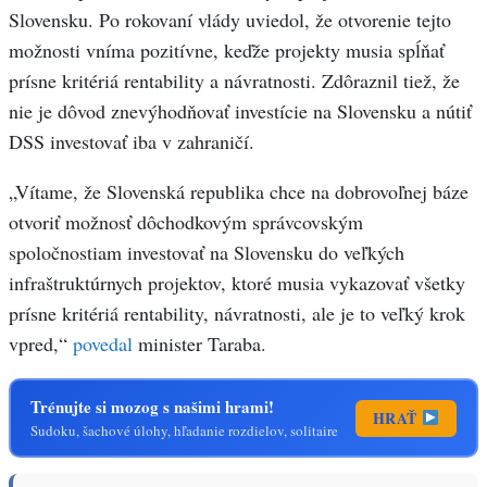
Slovensku. Po rokovaní vlády uviedol, že otvorenie tejto
možnosti vníma pozitívne, keďže projekty musia spĺňať
prísne kritériá rentability a návratnosti. Zdôraznil tiež, že
nie je dôvod znevýhodňovať investície na Slovensku a nútiť
DSS investovať iba v zahraničí.
„Vítame, že Slovenská republika chce na dobrovoľnej báze
otvoriť možnosť dôchodkovým správcovským
spoločnostiam investovať na Slovensku do veľkých
infraštruktúrnych projektov, ktoré musia vykazovať všetky
prísne kritériá rentability, návratnosti, ale je to veľký krok
vpred,“
povedal
minister Taraba.
Trénujte si mozog s našimi hrami!
HRAŤ
Sudoku, šachové úlohy, hľadanie rozdielov, solitaire