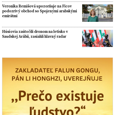
Veronika Remišová upozorňuje na Ficov
podozrivý obchod so Spojenými arabskými
emirátmi
Húsíovia zaútočili dronom na letisko v
Saudskej Arábii, zasiahli hlavný radar