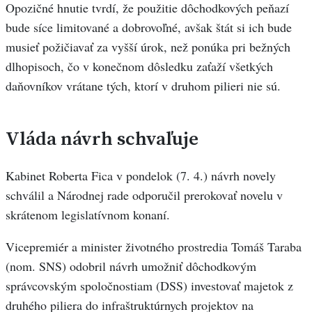
Opozičné hnutie tvrdí, že použitie dôchodkových peňazí
bude síce limitované a dobrovoľné, avšak štát si ich bude
musieť požičiavať za vyšší úrok, než ponúka pri bežných
dlhopisoch, čo v konečnom dôsledku zaťaží všetkých
daňovníkov vrátane tých, ktorí v druhom pilieri nie sú.
Vláda návrh schvaľuje
Kabinet Roberta Fica v pondelok (7. 4.) návrh novely
schválil a Národnej rade odporučil prerokovať novelu v
skrátenom legislatívnom konaní.
Vicepremiér a minister životného prostredia Tomáš Taraba
(nom. SNS) odobril návrh umožniť dôchodkovým
správcovským spoločnostiam (DSS) investovať majetok z
druhého piliera do infraštruktúrnych projektov na