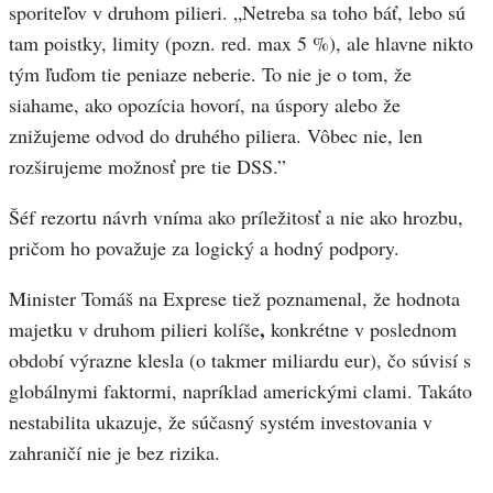
sporiteľov v druhom pilieri. „Netreba sa toho báť, lebo sú
tam poistky, limity (pozn. red. max 5 %), ale hlavne nikto
tým ľuďom tie peniaze neberie. To nie je o tom, že
siahame, ako opozícia hovorí, na úspory alebo že
znižujeme odvod do druhého piliera. Vôbec nie, len
rozširujeme možnosť pre tie DSS.”
Šéf rezortu návrh vníma ako príležitosť a nie ako hrozbu,
pričom ho považuje za logický a hodný podpory.
Minister Tomáš na Exprese tiež poznamenal, že hodnota
,
majetku v druhom pilieri kolíše
konkrétne v poslednom
období výrazne klesla (o takmer miliardu eur), čo súvisí s
globálnymi faktormi, napríklad americkými clami. Takáto
nestabilita ukazuje, že súčasný systém investovania v
zahraničí nie je bez rizika.