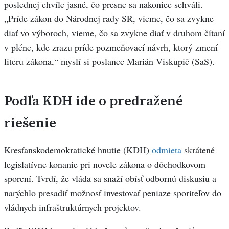
poslednej chvíle jasné, čo presne sa nakoniec schváli.
„Príde zákon do Národnej rady SR, vieme, čo sa zvykne
diať vo výboroch, vieme, čo sa zvykne diať v druhom čítaní
v pléne, kde zrazu príde pozmeňovací návrh, ktorý zmení
literu zákona,“ myslí si poslanec Marián Viskupič (SaS).
Podľa KDH ide o predražené
riešenie
Kresťanskodemokratické hnutie (KDH)
odmieta
skrátené
legislatívne konanie pri novele zákona o dôchodkovom
sporení. Tvrdí, že vláda sa snaží obísť odbornú diskusiu a
narýchlo presadiť možnosť investovať peniaze sporiteľov do
vládnych infraštruktúrnych projektov.