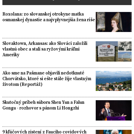
Roxolana: zo slovanskej otrokyne matka
osmanskej dynastie a najvplyvnejšia žena ríše
Slovaktown, Arkansas: ako Slováci založili
vlastnú obec a stali sa ryžovými kráľmi
Ameriky
Ako sme na Pašmane objavili nedotknuté
Chorvátsko, ktoré si ešte stále žije vlastným
životom (Reportáž)
Skutočný príbeh súboru Shen Yun a Falun
Gongu - rozhovor s pánom Li Hongzhi
9 kľúčových zistení z Fauciho covidových