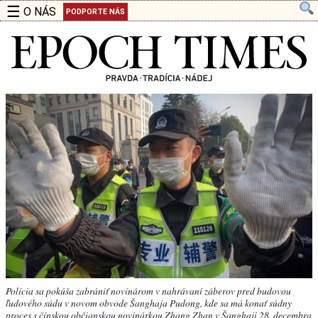
☰
O NÁS
PODPORTE NÁS
Polícia sa pokúša zabrániť novinárom v nahrávaní záberov pred budovou
ľudového súdu v novom obvode Šanghaja Pudong, kde sa má konať súdny
proces s čínskou občianskou novinárkou Zhang Zhan v Šanghaji 28. decembra