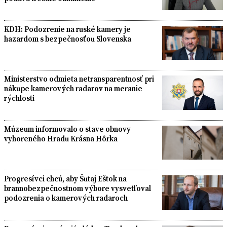
KDH: Podozrenie na ruské kamery je
hazardom s bezpečnosťou Slovenska
Ministerstvo odmieta netransparentnosť pri
nákupe kamerových radarov na meranie
rýchlosti
Múzeum informovalo o stave obnovy
vyhoreného Hradu Krásna Hôrka
Progresívci chcú, aby Šutaj Eštok na
brannobezpečnostnom výbore vysvetľoval
podozrenia o kamerových radaroch