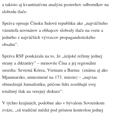
a takisto aj kvantitatívnu analýzu postrehov odborníkov na
slobodu tlače.
Správa opisuje Čínsku ľudovú republiku ako „najväčšieho
väzniteľa novinárov a obhajcov slobody tlače na svete a
jedného z najväčších vývozcov propagandistického
obsahu”.
Správa RSF poukázala na to, že „ázijské režimy jednej
strany a diktatúry” – menovite Čína a jej regionálni
susedia: Severná Kórea, Vietnam a Barma (známa aj ako
Mjanmarsko, umiestnené na 173. mieste) – „najviac
obmedzujú žurnalistiku, pričom lídri zosilňujú svoj
totalitný tlak na verejný diskurz”.
V týchto krajinách, podobne ako v bývalom Sovietskom
zväze, „sú tradičné médiá pod prísnou kontrolou jednej