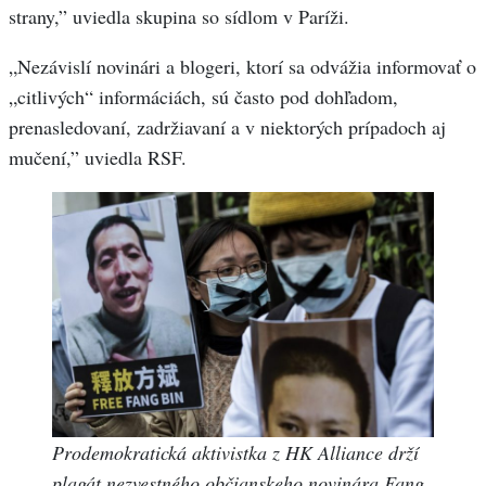
strany,” uviedla skupina so sídlom v Paríži.
„Nezávislí novinári a blogeri, ktorí sa odvážia informovať o
„citlivých“ informáciách, sú často pod dohľadom,
prenasledovaní, zadržiavaní a v niektorých prípadoch aj
mučení,” uviedla RSF.
Prodemokratická aktivistka z HK Alliance drží
plagát nezvestného občianskeho novinára Fang