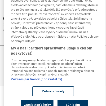
Facebook
odvoláte svoj súhlas, sa však tieto technológie vypnú. Ak sú
sledovacie technológie vypnuté, časť obsahu a reklamy, ktoré si
Instagram
prezeráte, nemusia byť také dôležité pre vás. V prípade potreby
G
Ganjing
môžete túto ponuku znova zobraziť, ak chcete kedykoľvek
Youtube
zmeniť svoje výbery alebo odvolať súhlas tak, že kliknete na
odkaz „Spravovať preferencie“ v spodnej časti internetovej
Twitter
stránky alebo na plávajúcu ikonu v spodnej ľavej časti
Telegram
internetovej stránky. Vaše výbery budú mať účinok na náš
RSS
Webové sídlo. Viac podrobností nájdete v našej Politike ochrany
osobných údajov.
My a naši partneri spracúvame údaje s cieľom
poskytovať:
© 2026 Epoch Times Slovensko
Používanie presných údajov o geografickej polohe. Aktívne
skenovanie charakteristík zariadenia na identifikáciu.
Všetky práva vyhradené. Publikovanie alebo ďalšie šírenie
Uchovávanie alebo prístup k informáciám na zariadení.
správ a fotografií zo zdrojov TASR je bez
Personalizovaná reklama a obsah, meranie reklamy a obsahu,
predchádzajúceho písomného súhlasu TASR porušením
prieskum cieľových skupín a vývoj služieb.
autorského zákona.
Zoznam partnerov (dodávateľov)
Zobraziť účely
Zamietnuť všetky
Súhlasím