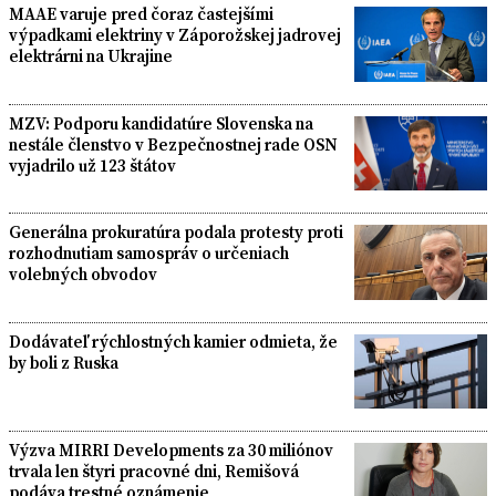
MAAE varuje pred čoraz častejšími
výpadkami elektriny v Záporožskej jadrovej
elektrárni na Ukrajine
MZV: Podporu kandidatúre Slovenska na
nestále členstvo v Bezpečnostnej rade OSN
vyjadrilo už 123 štátov
Generálna prokuratúra podala protesty proti
rozhodnutiam samospráv o určeniach
volebných obvodov
Dodávateľ rýchlostných kamier odmieta, že
by boli z Ruska
Výzva MIRRI Developments za 30 miliónov
trvala len štyri pracovné dni, Remišová
podáva trestné oznámenie