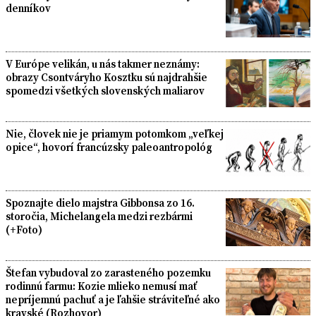
denníkov
V Európe velikán, u nás takmer neznámy:
obrazy Csontváryho Kosztku sú najdrahšie
spomedzi všetkých slovenských maliarov
Nie, človek nie je priamym potomkom „veľkej
opice“, hovorí francúzsky paleoantropológ
Spoznajte dielo majstra Gibbonsa zo 16.
storočia, Michelangela medzi rezbármi
(+Foto)
Štefan vybudoval zo zarasteného pozemku
rodinnú farmu: Kozie mlieko nemusí mať
nepríjemnú pachuť a je ľahšie stráviteľné ako
kravské (Rozhovor)