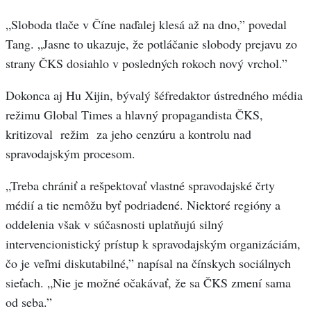
„Sloboda tlače v Číne naďalej klesá až na dno,” povedal
Tang. „Jasne to ukazuje, že potláčanie slobody prejavu zo
strany ČKS dosiahlo v posledných rokoch nový vrchol.”
Dokonca aj Hu Xijin, bývalý šéfredaktor ústredného média
režimu Global Times a hlavný propagandista ČKS,
kritizoval režim za jeho cenzúru a kontrolu nad
spravodajským procesom.
„Treba chrániť a rešpektovať vlastné spravodajské črty
médií a tie nemôžu byť podriadené. Niektoré regióny a
oddelenia však v súčasnosti uplatňujú silný
intervencionistický prístup k spravodajským organizáciám,
čo je veľmi diskutabilné,” napísal na čínskych sociálnych
sieťach. „Nie je možné očakávať, že sa ČKS zmení sama
od seba.”