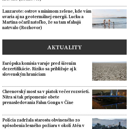
Lanzarote: ostrov s minimom zelene, kde vám
uvaria aj na geotermálnej energii. Lucku a
Martina očaril natoľko, že sa tam sťahujú
natrvalo (Rozhovor)
AKTUALITY
Európska komisia varuje pred šírením
dezertifikácie. Riziko sa približuje aj k
slovenským hraniciam
Chrenovský most sa v piatok večer rozsvieti.
Nitra si tak pripomenie obete
prenasledovania Falun Gongu v Číne
Polícia zadržala starostu obvineného zo
spôsobenia lesného požiaru v okolí Atén v