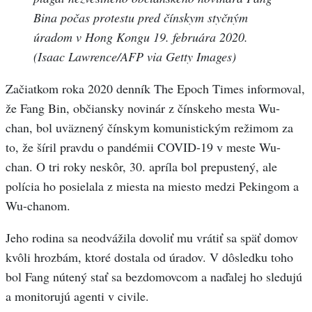
Bina počas protestu pred čínskym styčným
úradom v Hong Kongu 19. februára 2020.
(Isaac Lawrence/AFP via Getty Images)
Začiatkom roka 2020 denník The Epoch Times informoval,
že Fang Bin, občiansky novinár z čínskeho mesta Wu-
chan, bol uväznený čínskym komunistickým režimom za
to, že šíril pravdu o pandémii COVID-19 v meste Wu-
chan. O tri roky neskôr, 30. apríla bol prepustený, ale
polícia ho posielala z miesta na miesto medzi Pekingom a
Wu-chanom.
Jeho rodina sa neodvážila dovoliť mu vrátiť sa späť domov
kvôli hrozbám, ktoré dostala od úradov. V dôsledku toho
bol Fang nútený stať sa bezdomovcom a naďalej ho sledujú
a monitorujú agenti v civile.