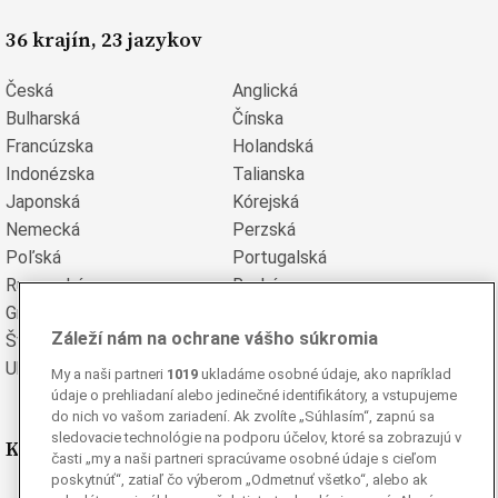
36 krajín, 23 jazykov
Česká
Anglická
Bulharská
Čínska
Francúzska
Holandská
Indonézska
Talianska
Japonská
Kórejská
Nemecká
Perzská
Poľská
Portugalská
Rumunská
Ruská
Grécka
Španielska
Záleží nám na ochrane vášho súkromia
Švédska
Turecká
Ukrajinská
Vietnamská
My a naši partneri
1019
ukladáme osobné údaje, ako napríklad
údaje o prehliadaní alebo jedinečné identifikátory, a vstupujeme
do nich vo vašom zariadení. Ak zvolíte „Súhlasím“, zapnú sa
sledovacie technológie na podporu účelov, ktoré sa zobrazujú v
Kde nás nájdete
časti „my a naši partneri spracúvame osobné údaje s cieľom
poskytnúť“, zatiaľ čo výberom „Odmetnuť všetko“, alebo ak