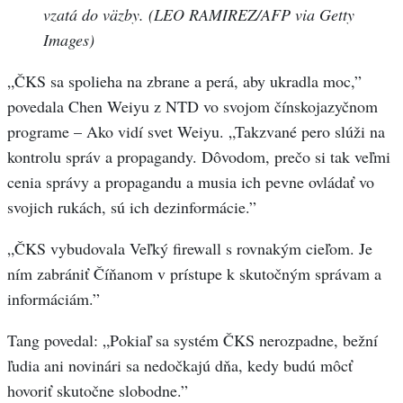
vzatá do väzby. (LEO RAMIREZ/AFP via Getty
Images)
„ČKS sa spolieha na zbrane a perá, aby ukradla moc,”
povedala Chen Weiyu z NTD vo svojom čínskojazyčnom
programe – Ako vidí svet Weiyu. „Takzvané pero slúži na
kontrolu správ a propagandy. Dôvodom, prečo si tak veľmi
cenia správy a propagandu a musia ich pevne ovládať vo
svojich rukách, sú ich dezinformácie.”
„ČKS vybudovala Veľký firewall s rovnakým cieľom. Je
ním zabrániť Číňanom v prístupe k skutočným správam a
informáciám.”
Tang povedal: „Pokiaľ sa systém ČKS nerozpadne, bežní
ľudia ani novinári sa nedočkajú dňa, kedy budú môcť
hovoriť skutočne slobodne.”