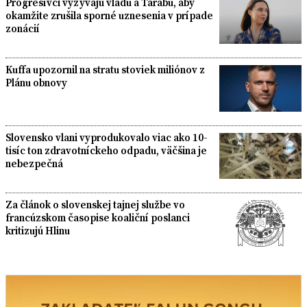
Progresívci vyzývajú vládu a Tarabu, aby
okamžite zrušila sporné uznesenia v prípade
zonácií
Kuffa upozornil na stratu stoviek miliónov z
Plánu obnovy
Slovensko vlani vyprodukovalo viac ako 10-
tisíc ton zdravotníckeho odpadu, väčšina je
nebezpečná
Za článok o slovenskej tajnej službe vo
francúzskom časopise koaliční poslanci
kritizujú Hlinu