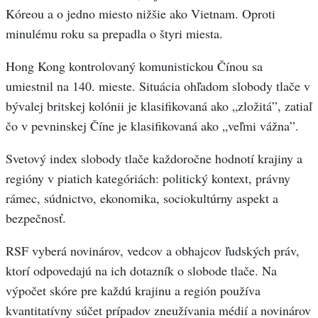
Kóreou a o jedno miesto nižšie ako Vietnam. Oproti
minulému roku sa prepadla o štyri miesta.
Hong Kong kontrolovaný komunistickou Čínou sa
umiestnil na 140. mieste. Situácia ohľadom slobody tlače v
bývalej britskej kolónii je klasifikovaná ako „zložitá”, zatiaľ
čo v pevninskej Číne je klasifikovaná ako „veľmi vážna”.
Svetový index slobody tlače každoročne hodnotí krajiny a
regióny v piatich kategóriách: politický kontext, právny
rámec, súdnictvo, ekonomika, sociokultúrny aspekt a
bezpečnosť.
RSF vyberá novinárov, vedcov a obhajcov ľudských práv,
ktorí odpovedajú na ich dotazník o slobode tlače. Na
výpočet skóre pre každú krajinu a región používa
kvantitatívny súčet prípadov zneužívania médií a novinárov