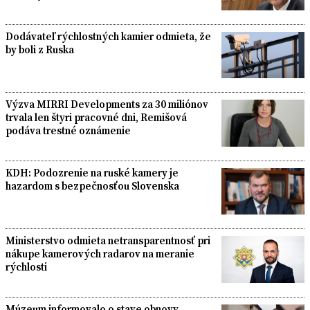
Dodávateľ rýchlostných kamier odmieta, že
by boli z Ruska
Výzva MIRRI Developments za 30 miliónov
trvala len štyri pracovné dni, Remišová
podáva trestné oznámenie
KDH: Podozrenie na ruské kamery je
hazardom s bezpečnosťou Slovenska
Ministerstvo odmieta netransparentnosť pri
nákupe kamerových radarov na meranie
rýchlosti
Múzeum informovalo o stave obnovy