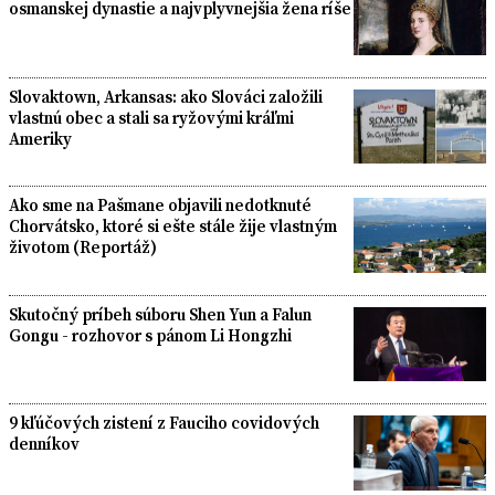
osmanskej dynastie a najvplyvnejšia žena ríše
Slovaktown, Arkansas: ako Slováci založili
vlastnú obec a stali sa ryžovými kráľmi
Ameriky
Ako sme na Pašmane objavili nedotknuté
Chorvátsko, ktoré si ešte stále žije vlastným
životom (Reportáž)
Skutočný príbeh súboru Shen Yun a Falun
Gongu - rozhovor s pánom Li Hongzhi
9 kľúčových zistení z Fauciho covidových
denníkov