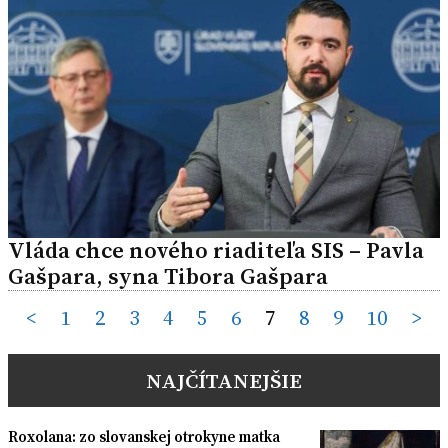
Vláda chce nového riaditeľa SIS – Pavla
Gašpara, syna Tibora Gašpara
Posts
<
1
2
3
4
5
6
7
8
9
10
>
pagination
NAJČÍTANEJŠIE
Roxolana: zo slovanskej otrokyne matka