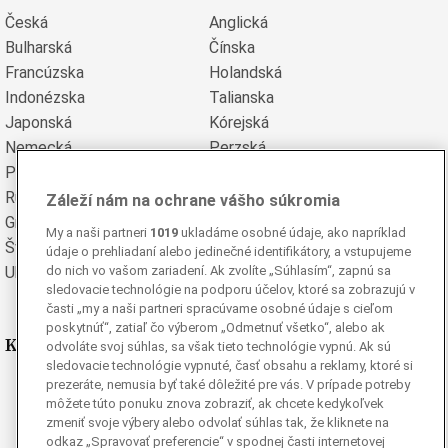
Česká
Anglická
Bulharská
Čínska
Francúzska
Holandská
Indonézska
Talianska
Japonská
Kórejská
Nemecká
Perzská
Poľská
Portugalská
Rumunská
Ruská
Záleží nám na ochrane vášho súkromia
Grécka
Španielska
My a naši partneri
1019
ukladáme osobné údaje, ako napríklad
Švédska
Turecká
údaje o prehliadaní alebo jedinečné identifikátory, a vstupujeme
do nich vo vašom zariadení. Ak zvolíte „Súhlasím“, zapnú sa
Ukrajinská
Vietnamská
sledovacie technológie na podporu účelov, ktoré sa zobrazujú v
časti „my a naši partneri spracúvame osobné údaje s cieľom
poskytnúť“, zatiaľ čo výberom „Odmetnuť všetko“, alebo ak
Kde nás nájdete
odvoláte svoj súhlas, sa však tieto technológie vypnú. Ak sú
sledovacie technológie vypnuté, časť obsahu a reklamy, ktoré si
prezeráte, nemusia byť také dôležité pre vás. V prípade potreby
Facebook
môžete túto ponuku znova zobraziť, ak chcete kedykoľvek
Instagram
zmeniť svoje výbery alebo odvolať súhlas tak, že kliknete na
G
Ganjing
odkaz „Spravovať preferencie“ v spodnej časti internetovej