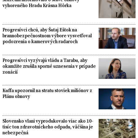
vyhoreného Hradu Krásna Hôrka
Progresívci chcú, aby Šutaj Eštok na
brannobezpečnostnom výbore vysvetľoval
podozrenia o kamerových radaroch
Progresívci vyzývajú vládu a Tarabu, aby
okamžite zrušila sporné uznesenia v prípade
zonácií
Kuffa upozornil na stratu stoviek miliónov z
Plánu obnovy
Slovensko vlani vyprodukovalo viac ako 10-
tisíc ton zdravotníckeho odpadu, väčšina je
nebezpečná