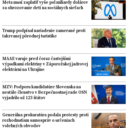
Meta musí zaplatiť vyše pol miliardy dolárov
za ohrozovanie detí na sociálnych sieťach
Trump podpísal nariadenie zamerané proti
takzvanej pôrodnej turistike
MAAE varuje pred čoraz častejšími
výpadkami elektriny v Záporožskej jadrovej
elektrárni na Ukrajine
MZV: Podporu kandidatúre Slovenska na
nestále členstvo v Bezpečnostnej rade OSN
vyjadrilo už 123 štátov
Generálna prokuratúra podala protesty proti
rozhodnutiam samospráv o určeniach
volebných obvodov