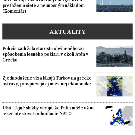
preťaženiu siete a neúnosným nákladom
(Komentár)
AKTUALITY
Polícia zadržala starostu obvineného zo
spôsobenia lesného požiaru v okolí Atén v
Grécku
Zjednodušené víza lákajú Turkov na grécke
ostrovy, prospievajú aj miestnej ekonomike
USA: Tajné služby varujú, že Putin môže už na
jeseň otestovať odhodlanie NATO