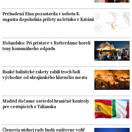
Prebudená Etna pozastavila v sobotu 8.
augusta dopoludnia prílety na letisko v Katánii
Holandsko: Pri prístave v Rotterdame horeli
tony komunálneho odpadu
Ruské balistické rakety zabili troch ľudí
východne od ukrajinského hlavného mesta
Madrid dočasne zaviedol hraničné kontroly
pre cestujúcich z Talianska
Členovia súdnej rady budú opätovne voliť