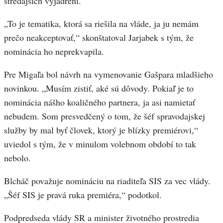
stredajších vyjadrení.
„To je tematika, ktorá sa riešila na vláde, ja ju nemám
prečo neakceptovať,“ skonštatoval Jarjabek s tým, že
nominácia ho neprekvapila.
Pre Migaľa bol návrh na vymenovanie Gašpara mladšieho
novinkou. „Musím zistiť, aké sú dôvody. Pokiaľ je to
nominácia nášho koaličného partnera, ja asi namietať
nebudem. Som presvedčený o tom, že šéf spravodajskej
služby by mal byť človek, ktorý je blízky premiérovi,“
uviedol s tým, že v minulom volebnom období to tak
nebolo.
Blcháč považuje nomináciu na riaditeľa SIS za vec vlády.
„Šéf SIS je pravá ruka premiéra,“ podotkol.
Podpredseda vlády SR a minister životného prostredia