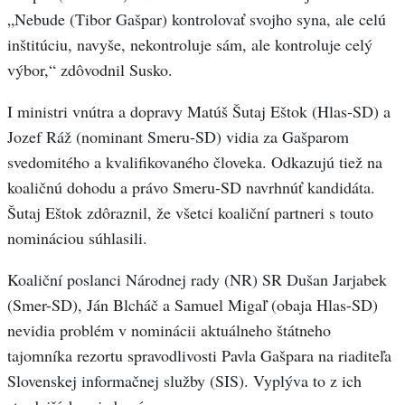
„Nebude (Tibor Gašpar) kontrolovať svojho syna, ale celú
inštitúciu, navyše, nekontroluje sám, ale kontroluje celý
výbor,“ zdôvodnil Susko.
I ministri vnútra a dopravy Matúš Šutaj Eštok (Hlas-SD) a
Jozef Ráž (nominant Smeru-SD) vidia za Gašparom
svedomitého a kvalifikovaného človeka. Odkazujú tiež na
koaličnú dohodu a právo Smeru-SD navrhnúť kandidáta.
Šutaj Eštok zdôraznil, že všetci koaliční partneri s touto
nomináciou súhlasili.
Koaliční poslanci Národnej rady (NR) SR Dušan Jarjabek
(Smer-SD), Ján Blcháč a Samuel Migaľ (obaja Hlas-SD)
nevidia problém v nominácii aktuálneho štátneho
tajomníka rezortu spravodlivosti Pavla Gašpara na riaditeľa
Slovenskej informačnej služby (SIS). Vyplýva to z ich