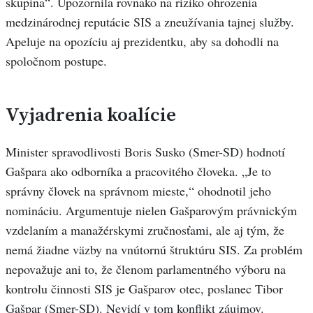
skupina“. Upozornila rovnako na riziko ohrozenia
medzinárodnej reputácie SIS a zneužívania tajnej služby.
Apeluje na opozíciu aj prezidentku, aby sa dohodli na
spoločnom postupe.
Vyjadrenia koalície
Minister spravodlivosti Boris Susko (Smer-SD) hodnotí
Gašpara ako odborníka a pracovitého človeka. „Je to
správny človek na správnom mieste,“ ohodnotil jeho
nomináciu. Argumentuje nielen Gašparovým právnickým
vzdelaním a manažérskymi zručnosťami, ale aj tým, že
nemá žiadne väzby na vnútornú štruktúru SIS. Za problém
nepovažuje ani to, že členom parlamentného výboru na
kontrolu činnosti SIS je Gašparov otec, poslanec Tibor
Gašpar (Smer-SD). Nevidí v tom konflikt záujmov.