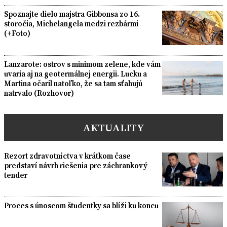
Spoznajte dielo majstra Gibbonsa zo 16.
storočia, Michelangela medzi rezbármi
(+Foto)
Lanzarote: ostrov s minimom zelene, kde vám
uvaria aj na geotermálnej energii. Lucku a
Martina očaril natoľko, že sa tam sťahujú
natrvalo (Rozhovor)
AKTUALITY
Rezort zdravotníctva v krátkom čase
predstaví návrh riešenia pre záchrankový
tender
Proces s únoscom študentky sa blíži ku koncu