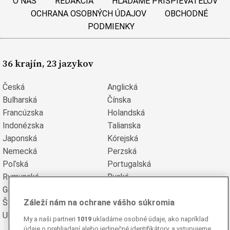
O NÁS
REDAKCIA
HĽADÁME PRISPIEVATEĽOV
OCHRANA OSOBNÝCH ÚDAJOV
OBCHODNÉ
PODMIENKY
36 krajín, 23 jazykov
Česká
Anglická
Bulharská
Čínska
Francúzska
Holandská
Indonézska
Talianska
Japonská
Kórejská
Nemecká
Perzská
Poľská
Portugalská
Rumunská
Ruská
Grécka
Španielska
Záleží nám na ochrane vášho súkromia
Švédska
Turecká
Ukrajinská
Vietnamská
My a naši partneri
1019
ukladáme osobné údaje, ako napríklad
údaje o prehliadaní alebo jedinečné identifikátory, a vstupujeme