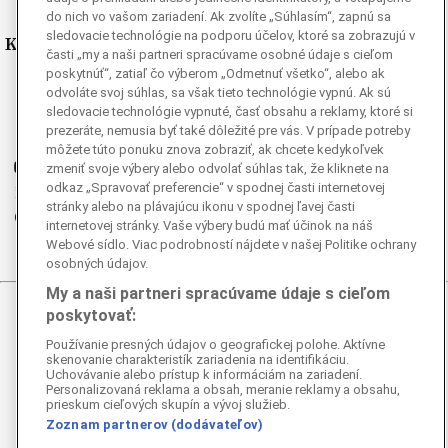
do nich vo vašom zariadení. Ak zvolíte „Súhlasím“, zapnú sa
sledovacie technológie na podporu účelov, ktoré sa zobrazujú v
Kde nás nájdete
časti „my a naši partneri spracúvame osobné údaje s cieľom
poskytnúť“, zatiaľ čo výberom „Odmetnuť všetko“, alebo ak
Facebook
odvoláte svoj súhlas, sa však tieto technológie vypnú. Ak sú
sledovacie technológie vypnuté, časť obsahu a reklamy, ktoré si
Instagram
prezeráte, nemusia byť také dôležité pre vás. V prípade potreby
G
Ganjing
môžete túto ponuku znova zobraziť, ak chcete kedykoľvek
Youtube
zmeniť svoje výbery alebo odvolať súhlas tak, že kliknete na
odkaz „Spravovať preferencie“ v spodnej časti internetovej
Twitter
stránky alebo na plávajúcu ikonu v spodnej ľavej časti
Telegram
internetovej stránky. Vaše výbery budú mať účinok na náš
RSS
Webové sídlo. Viac podrobností nájdete v našej Politike ochrany
osobných údajov.
My a naši partneri spracúvame údaje s cieľom
poskytovať:
© 2026 Epoch Times Slovensko
Používanie presných údajov o geografickej polohe. Aktívne
Všetky práva vyhradené. Publikovanie alebo ďalšie šírenie
skenovanie charakteristík zariadenia na identifikáciu.
Uchovávanie alebo prístup k informáciám na zariadení.
správ a fotografií zo zdrojov TASR je bez
Personalizovaná reklama a obsah, meranie reklamy a obsahu,
predchádzajúceho písomného súhlasu TASR porušením
prieskum cieľových skupín a vývoj služieb.
autorského zákona.
Zoznam partnerov (dodávateľov)