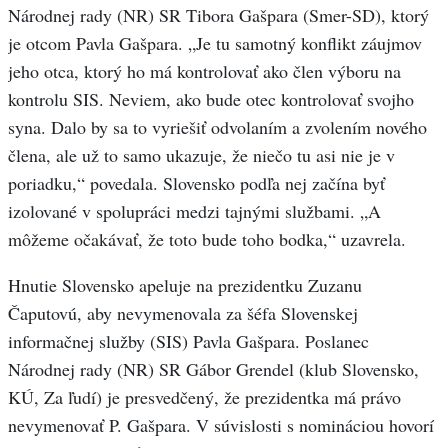
Národnej rady (NR) SR Tibora Gašpara (Smer-SD), ktorý
je otcom Pavla Gašpara. „Je tu samotný konflikt záujmov
jeho otca, ktorý ho má kontrolovať ako člen výboru na
kontrolu SIS. Neviem, ako bude otec kontrolovať svojho
syna. Dalo by sa to vyriešiť odvolaním a zvolením nového
člena, ale už to samo ukazuje, že niečo tu asi nie je v
poriadku,“ povedala. Slovensko podľa nej začína byť
izolované v spolupráci medzi tajnými službami. „A
môžeme očakávať, že toto bude toho bodka,“ uzavrela.
Hnutie Slovensko apeluje na prezidentku Zuzanu
Čaputovú, aby nevymenovala za šéfa Slovenskej
informačnej služby (SIS) Pavla Gašpara. Poslanec
Národnej rady (NR) SR Gábor Grendel (klub Slovensko,
KÚ, Za ľudí) je presvedčený, že prezidentka má právo
nevymenovať P. Gašpara. V súvislosti s nomináciou hovorí