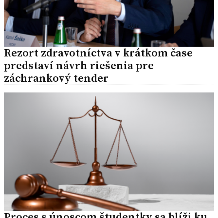
Rezort zdravotníctva v krátkom čase
predstaví návrh riešenia pre
záchrankový tender
Proces s únoscom študentky sa blíži ku