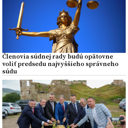
Členovia súdnej rady budú opätovne
voliť predsedu najvyššieho správneho
súdu