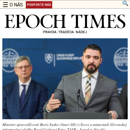
☰
O NÁS
PODPORTE NÁS
Minister spravodlivosti Boris Susko (Smer-SD) (vľavo) a námestník Slovenskej
informačnej služby Pavol Gašpar (Foto: TASR - Jaroslav Novák)