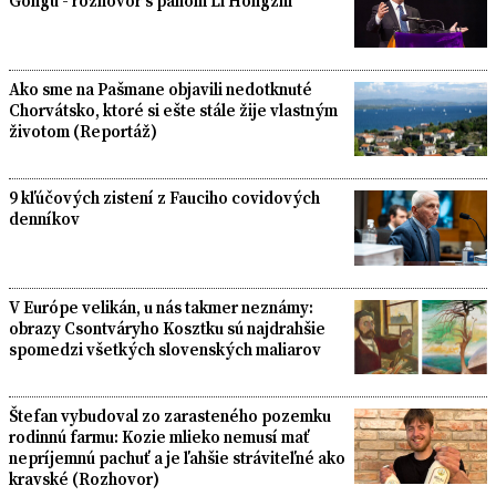
Gongu - rozhovor s pánom Li Hongzhi
Ako sme na Pašmane objavili nedotknuté
Chorvátsko, ktoré si ešte stále žije vlastným
životom (Reportáž)
9 kľúčových zistení z Fauciho covidových
denníkov
V Európe velikán, u nás takmer neznámy:
obrazy Csontváryho Kosztku sú najdrahšie
spomedzi všetkých slovenských maliarov
Štefan vybudoval zo zarasteného pozemku
rodinnú farmu: Kozie mlieko nemusí mať
nepríjemnú pachuť a je ľahšie stráviteľné ako
kravské (Rozhovor)