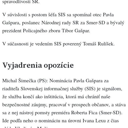
spravodlivosti SR.
V súvislosti s postom šéfa SIS sa spomínal otec Pavla
Gašpara, poslanec Národnej rady SR za Smer-SD a bývalý
prezident Policajného zboru Tibor Gašpar.
V súčasnosti je vedením SIS poverený Tomáš Rulíšek.
Vyjadrenia opozície
Michal Šimečka (PS): Nominácia Pavla Gašpara za
riaditeľa Slovenskej informačnej služby (SIS) je signálom,
že služba končí ako inštitúcia, ktorá má chrániť naše
bezpečnostné záujmy, pracovať v prospech občanov, a stáva
sa z nej nástroj pomsty premiéra Roberta Fica (Smer-SD).
Ide podľa neho o nomináciu na úrovni Ivana Lexu z čias