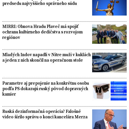
predsedu najvyššieho správneho súdu
MIRRI: Obnova Hradu Plaveč má spojiť
ochranu kultúrneho dedičstva s rozvojom
regiónov
Mladých Indov napadli v Nitre muži v kuklách
a jeden z nich skončil na operačnom stole
Parametre aj prepojenie na konkrétnu osobu
podľa PS dokazujú ruský pôvod dopravných
kamier
Ruská dezinformačná operácia? Falošné
video šírilo správu o konci kancelára Merza