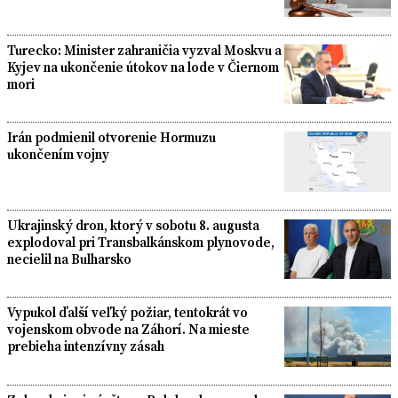
Turecko: Minister zahraničia vyzval Moskvu a
Kyjev na ukončenie útokov na lode v Čiernom
mori
Irán podmienil otvorenie Hormuzu
ukončením vojny
Ukrajinský dron, ktorý v sobotu 8. augusta
explodoval pri Transbalkánskom plynovode,
necielil na Bulharsko
Vypukol ďalší veľký požiar, tentokrát vo
vojenskom obvode na Záhorí. Na mieste
prebieha intenzívny zásah