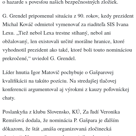
o hazarde s povesťou našich bezpečnostných zložiek.
G. Grendel pripomenul situáciu z 90. rokov, kedy prezident
Michal Kováč odmietol vymenovať za riaditeľa SIS Ivana
Lexu. „Tiež nebol Lexa trestne stíhaný, nebol ani
obžalovaný, len existovali určité morálne hranice, ktoré
vyhodnotil prezident ako také, ktoré boli touto nomináciou
prekročené,“ uviedol G. Grendel.
Líder hnutia Igor Matovič pochybuje o Gašparovej
kvalifikácii na takúto pozíciu. Na stredajšej tlačovej
konferencii argumentoval aj výrokmi z kauzy poľovníckej
chaty.
Poslankyňa z klubu Slovensko, KÚ, Za ľudí Veronika
Remišová dodala, že nominácia P. Gašpara je ďalším
dôkazom, že štát „unáša organizovaná zločinecká