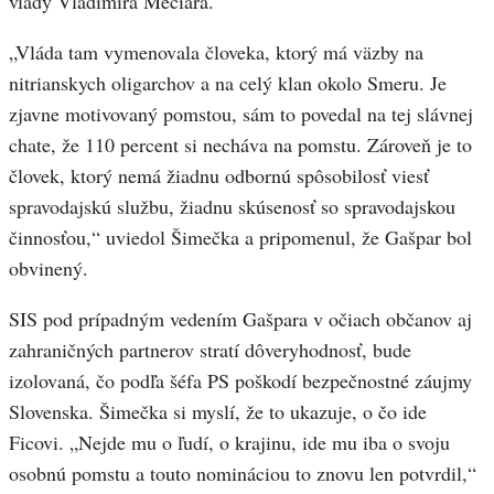
vlády Vladimíra Mečiara.
„Vláda tam vymenovala človeka, ktorý má väzby na
nitrianskych oligarchov a na celý klan okolo Smeru. Je
zjavne motivovaný pomstou, sám to povedal na tej slávnej
chate, že 110 percent si necháva na pomstu. Zároveň je to
človek, ktorý nemá žiadnu odbornú spôsobilosť viesť
spravodajskú službu, žiadnu skúsenosť so spravodajskou
činnosťou,“ uviedol Šimečka a pripomenul, že Gašpar bol
obvinený.
SIS pod prípadným vedením Gašpara v očiach občanov aj
zahraničných partnerov stratí dôveryhodnosť, bude
izolovaná, čo podľa šéfa PS poškodí bezpečnostné záujmy
Slovenska. Šimečka si myslí, že to ukazuje, o čo ide
Ficovi. „Nejde mu o ľudí, o krajinu, ide mu iba o svoju
osobnú pomstu a touto nomináciou to znovu len potvrdil,“