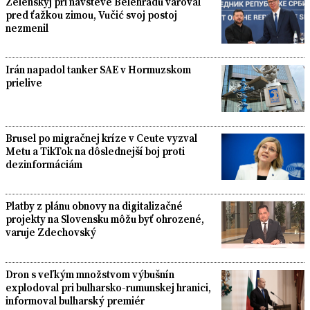
Zelenskyj pri návšteve Belehradu varoval
pred ťažkou zimou, Vučić svoj postoj
nezmenil
Irán napadol tanker SAE v Hormuzskom
prielive
Brusel po migračnej kríze v Ceute vyzval
Metu a TikTok na dôslednejší boj proti
dezinformáciám
Platby z plánu obnovy na digitalizačné
projekty na Slovensku môžu byť ohrozené,
varuje Zdechovský
Dron s veľkým množstvom výbušnín
explodoval pri bulharsko-rumunskej hranici,
informoval bulharský premiér