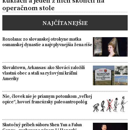
kuklách a jeden z nich skončil na
operačnom stole
NAJČÍTANEJŠIE
Roxolana: zo slovanskej otrokyne matka
osmanskej dynastie a najvplyvnejšia žena ríše
Slovaktown, Arkansas: ako Slováci založili
vlastnú obec a stali sa ryžovými kráľmi
Ameriky
Nie, človek nie je priamym potomkom „veľkej
opice“, hovorí francúzsky paleoantropológ
Skutočný príbeh súboru Shen Yun a Falun