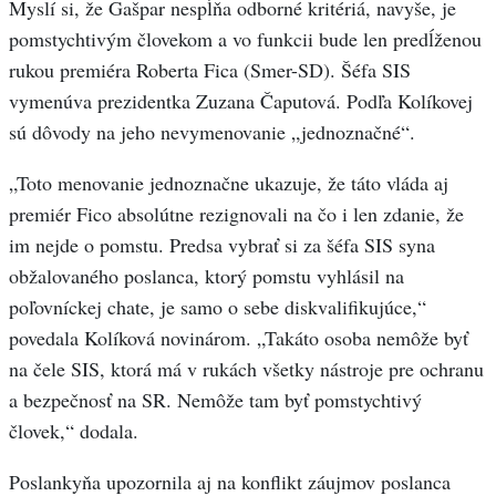
Myslí si, že Gašpar nespĺňa odborné kritériá, navyše, je
pomstychtivým človekom a vo funkcii bude len predĺženou
rukou premiéra Roberta Fica (Smer-SD). Šéfa SIS
vymenúva prezidentka Zuzana Čaputová. Podľa Kolíkovej
sú dôvody na jeho nevymenovanie „jednoznačné“.
„Toto menovanie jednoznačne ukazuje, že táto vláda aj
premiér Fico absolútne rezignovali na čo i len zdanie, že
im nejde o pomstu. Predsa vybrať si za šéfa SIS syna
obžalovaného poslanca, ktorý pomstu vyhlásil na
poľovníckej chate, je samo o sebe diskvalifikujúce,“
povedala Kolíková novinárom. „Takáto osoba nemôže byť
na čele SIS, ktorá má v rukách všetky nástroje pre ochranu
a bezpečnosť na SR. Nemôže tam byť pomstychtivý
človek,“ dodala.
Poslankyňa upozornila aj na konflikt záujmov poslanca