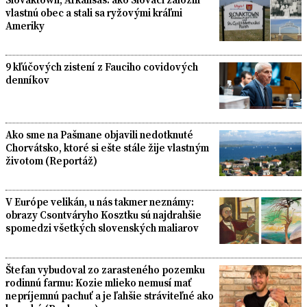
vlastnú obec a stali sa ryžovými kráľmi
Ameriky
9 kľúčových zistení z Fauciho covidových
denníkov
Ako sme na Pašmane objavili nedotknuté
Chorvátsko, ktoré si ešte stále žije vlastným
životom (Reportáž)
V Európe velikán, u nás takmer neznámy:
obrazy Csontváryho Kosztku sú najdrahšie
spomedzi všetkých slovenských maliarov
Štefan vybudoval zo zarasteného pozemku
rodinnú farmu: Kozie mlieko nemusí mať
nepríjemnú pachuť a je ľahšie stráviteľné ako