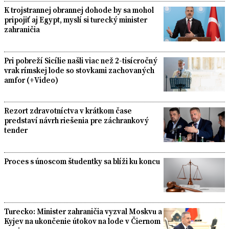
K trojstrannej obrannej dohode by sa mohol
pripojiť aj Egypt, myslí si turecký minister
zahraničia
Pri pobreží Sicílie našli viac než 2-tisícročný
vrak rímskej lode so stovkami zachovaných
amfor (+Video)
Rezort zdravotníctva v krátkom čase
predstaví návrh riešenia pre záchrankový
tender
Proces s únoscom študentky sa blíži ku koncu
Turecko: Minister zahraničia vyzval Moskvu a
Kyjev na ukončenie útokov na lode v Čiernom