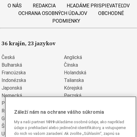
O NÁS
REDAKCIA
HĽADÁME PRISPIEVATEĽOV
OCHRANA OSOBNÝCH ÚDAJOV
OBCHODNÉ
PODMIENKY
36 krajín, 23 jazykov
Česká
Anglická
Bulharská
Čínska
Francúzska
Holandská
Indonézska
Talianska
Japonská
Kórejská
Nemecká
Perzská
Poľská
Portugalská
Rumunská
Ruská
Záleží nám na ochrane vášho súkromia
Grécka
Španielska
My a naši partneri
1019
ukladáme osobné údaje, ako napríklad
Švédska
Turecká
údaje o prehliadaní alebo jedinečné identifikátory, a vstupujeme
Ukrajinská
Vietnamská
do nich vo vašom zariadení. Ak zvolíte „Súhlasím“, zapnú sa