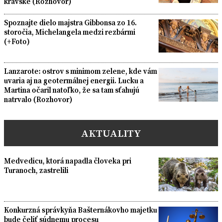
kravské (Rozhovor)
Spoznajte dielo majstra Gibbonsa zo 16.
storočia, Michelangela medzi rezbármi
(+Foto)
Lanzarote: ostrov s minimom zelene, kde vám
uvaria aj na geotermálnej energii. Lucku a
Martina očaril natoľko, že sa tam sťahujú
natrvalo (Rozhovor)
AKTUALITY
Medvedicu, ktorá napadla človeka pri
Turanoch, zastrelili
Konkurzná správkyňa Bašternákovho majetku
bude čeliť súdnemu procesu