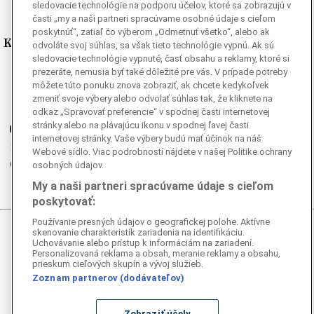
sledovacie technológie na podporu účelov, ktoré sa zobrazujú v
časti „my a naši partneri spracúvame osobné údaje s cieľom
poskytnúť“, zatiaľ čo výberom „Odmetnuť všetko“, alebo ak
Kde nás nájdete
odvoláte svoj súhlas, sa však tieto technológie vypnú. Ak sú
sledovacie technológie vypnuté, časť obsahu a reklamy, ktoré si
prezeráte, nemusia byť také dôležité pre vás. V prípade potreby
Facebook
môžete túto ponuku znova zobraziť, ak chcete kedykoľvek
Instagram
zmeniť svoje výbery alebo odvolať súhlas tak, že kliknete na
G
Ganjing
odkaz „Spravovať preferencie“ v spodnej časti internetovej
stránky alebo na plávajúcu ikonu v spodnej ľavej časti
Youtube
internetovej stránky. Vaše výbery budú mať účinok na náš
Twitter
Webové sídlo. Viac podrobností nájdete v našej Politike ochrany
Telegram
osobných údajov.
RSS
My a naši partneri spracúvame údaje s cieľom
poskytovať:
Používanie presných údajov o geografickej polohe. Aktívne
skenovanie charakteristík zariadenia na identifikáciu.
© 2026 Epoch Times Slovensko
Uchovávanie alebo prístup k informáciám na zariadení.
Personalizovaná reklama a obsah, meranie reklamy a obsahu,
prieskum cieľových skupín a vývoj služieb.
Všetky práva vyhradené. Publikovanie alebo ďalšie šírenie
správ a fotografií zo zdrojov TASR je bez
Zoznam partnerov (dodávateľov)
predchádzajúceho písomného súhlasu TASR porušením
autorského zákona.
Zobraziť účely