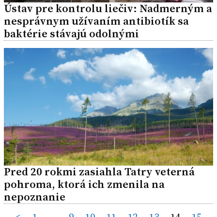
Ústav pre kontrolu liečiv: Nadmerným a
nesprávnym užívaním antibiotík sa
baktérie stávajú odolnými
Pred 20 rokmi zasiahla Tatry veterná
pohroma, ktorá ich zmenila na
nepoznanie
<
1
…
9
10
11
12
13
14
15