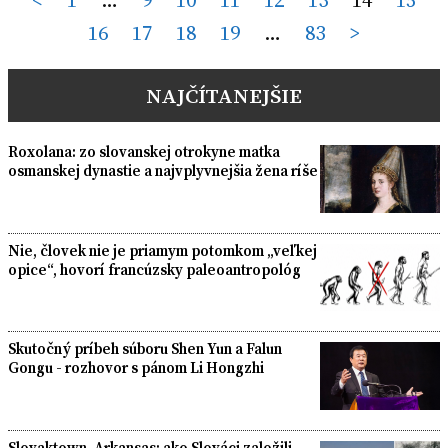
Posts
16
17
18
19
…
83
>
pagination
NAJČÍTANEJŠIE
Roxolana: zo slovanskej otrokyne matka
osmanskej dynastie a najvplyvnejšia žena ríše
Nie, človek nie je priamym potomkom „veľkej
opice“, hovorí francúzsky paleoantropológ
Skutočný príbeh súboru Shen Yun a Falun
Gongu - rozhovor s pánom Li Hongzhi
Slovaktown, Arkansas: ako Slováci založili