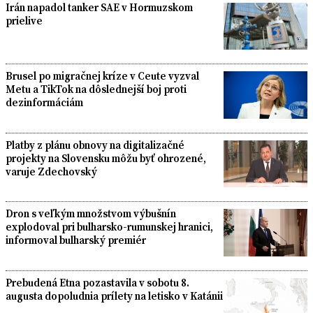
Irán napadol tanker SAE v Hormuzskom
prielive
Brusel po migračnej kríze v Ceute vyzval
Metu a TikTok na dôslednejší boj proti
dezinformáciám
Platby z plánu obnovy na digitalizačné
projekty na Slovensku môžu byť ohrozené,
varuje Zdechovský
Dron s veľkým množstvom výbušnín
explodoval pri bulharsko-rumunskej hranici,
informoval bulharský premiér
Prebudená Etna pozastavila v sobotu 8.
augusta dopoludnia prílety na letisko v Katánii