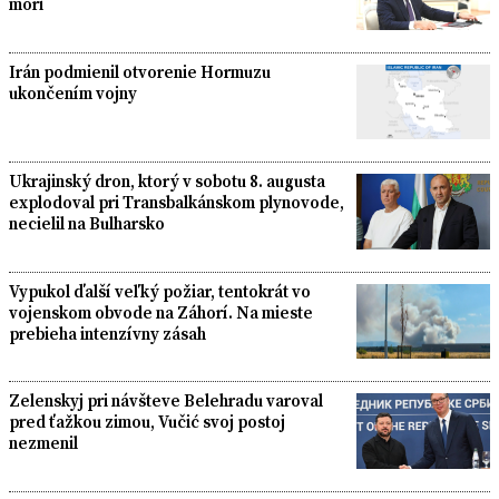
mori
Irán podmienil otvorenie Hormuzu
ukončením vojny
Ukrajinský dron, ktorý v sobotu 8. augusta
explodoval pri Transbalkánskom plynovode,
necielil na Bulharsko
Vypukol ďalší veľký požiar, tentokrát vo
vojenskom obvode na Záhorí. Na mieste
prebieha intenzívny zásah
Zelenskyj pri návšteve Belehradu varoval
pred ťažkou zimou, Vučić svoj postoj
nezmenil