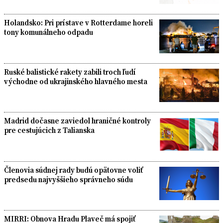
Holandsko: Pri prístave v Rotterdame horeli
tony komunálneho odpadu
Ruské balistické rakety zabili troch ľudí
východne od ukrajinského hlavného mesta
Madrid dočasne zaviedol hraničné kontroly
pre cestujúcich z Talianska
Členovia súdnej rady budú opätovne voliť
predsedu najvyššieho správneho súdu
MIRRI: Obnova Hradu Plaveč má spojiť