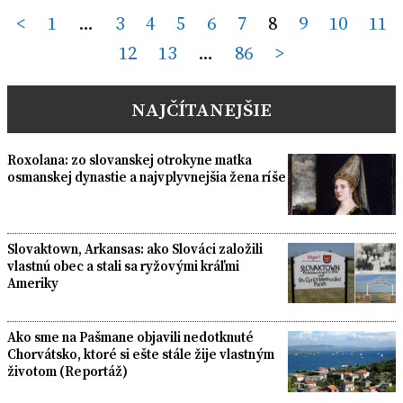
Posts
<
1
…
3
4
5
6
7
8
9
10
11
12
13
…
86
>
pagination
NAJČÍTANEJŠIE
Roxolana: zo slovanskej otrokyne matka
osmanskej dynastie a najvplyvnejšia žena ríše
Slovaktown, Arkansas: ako Slováci založili
vlastnú obec a stali sa ryžovými kráľmi
Ameriky
Ako sme na Pašmane objavili nedotknuté
Chorvátsko, ktoré si ešte stále žije vlastným
životom (Reportáž)