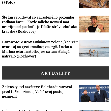
(+Foto)
Štefan vybudoval zo zarasteného pozemku
rodinnú farmu: Kozie mlieko nemusí mať
nepríjemnú pachuť a je ľahšie stráviteľné ako
kravské (Rozhovor)
Lanzarote: ostrov s minimom zelene, kde vám
uvaria aj na geotermálnej energii. Lucku a
Martina očaril natoľko, že sa tam sťahujú
natrvalo (Rozhovor)
AKTUALITY
Zelenskyj pri návšteve Belehradu varoval
pred ťažkou zimou, Vučić svoj postoj
nezmenil