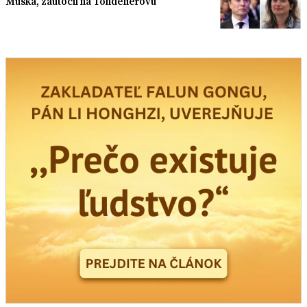
Muska, zaútočil na Tondelierovú