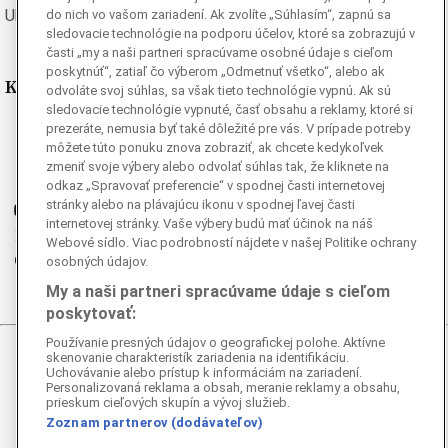
Ukrajinská
Vietnamská
do nich vo vašom zariadení. Ak zvolíte „Súhlasím“, zapnú sa
sledovacie technológie na podporu účelov, ktoré sa zobrazujú v
časti „my a naši partneri spracúvame osobné údaje s cieľom
poskytnúť“, zatiaľ čo výberom „Odmetnuť všetko“, alebo ak
Kde nás nájdete
odvoláte svoj súhlas, sa však tieto technológie vypnú. Ak sú
sledovacie technológie vypnuté, časť obsahu a reklamy, ktoré si
prezeráte, nemusia byť také dôležité pre vás. V prípade potreby
Facebook
môžete túto ponuku znova zobraziť, ak chcete kedykoľvek
Instagram
zmeniť svoje výbery alebo odvolať súhlas tak, že kliknete na
G
Ganjing
odkaz „Spravovať preferencie“ v spodnej časti internetovej
stránky alebo na plávajúcu ikonu v spodnej ľavej časti
Youtube
internetovej stránky. Vaše výbery budú mať účinok na náš
Twitter
Webové sídlo. Viac podrobností nájdete v našej Politike ochrany
Telegram
osobných údajov.
RSS
My a naši partneri spracúvame údaje s cieľom
poskytovať:
Používanie presných údajov o geografickej polohe. Aktívne
skenovanie charakteristík zariadenia na identifikáciu.
© 2026 Epoch Times Slovensko
Uchovávanie alebo prístup k informáciám na zariadení.
Personalizovaná reklama a obsah, meranie reklamy a obsahu,
prieskum cieľových skupín a vývoj služieb.
Všetky práva vyhradené. Publikovanie alebo ďalšie šírenie
správ a fotografií zo zdrojov TASR je bez
Zoznam partnerov (dodávateľov)
predchádzajúceho písomného súhlasu TASR porušením