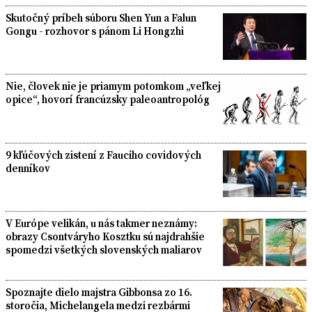
Skutočný príbeh súboru Shen Yun a Falun
Gongu - rozhovor s pánom Li Hongzhi
Nie, človek nie je priamym potomkom „veľkej
opice“, hovorí francúzsky paleoantropológ
9 kľúčových zistení z Fauciho covidových
denníkov
V Európe velikán, u nás takmer neznámy:
obrazy Csontváryho Kosztku sú najdrahšie
spomedzi všetkých slovenských maliarov
Spoznajte dielo majstra Gibbonsa zo 16.
storočia, Michelangela medzi rezbármi