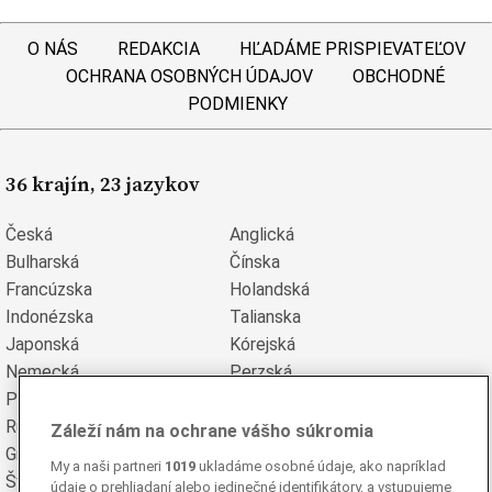
O NÁS
REDAKCIA
HĽADÁME PRISPIEVATEĽOV
OCHRANA OSOBNÝCH ÚDAJOV
OBCHODNÉ
PODMIENKY
36 krajín, 23 jazykov
Česká
Anglická
Bulharská
Čínska
Francúzska
Holandská
Indonézska
Talianska
Japonská
Kórejská
Nemecká
Perzská
Poľská
Portugalská
Rumunská
Ruská
Záleží nám na ochrane vášho súkromia
Grécka
Španielska
My a naši partneri
1019
ukladáme osobné údaje, ako napríklad
Švédska
Turecká
údaje o prehliadaní alebo jedinečné identifikátory, a vstupujeme