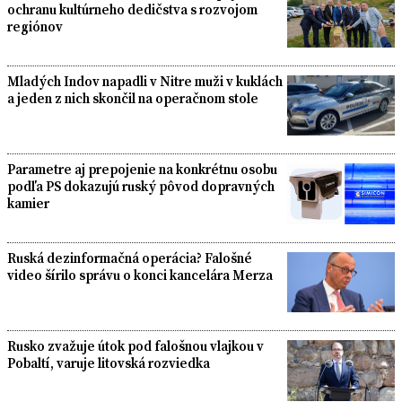
ochranu kultúrneho dedičstva s rozvojom
regiónov
Mladých Indov napadli v Nitre muži v kuklách
a jeden z nich skončil na operačnom stole
Parametre aj prepojenie na konkrétnu osobu
podľa PS dokazujú ruský pôvod dopravných
kamier
Ruská dezinformačná operácia? Falošné
video šírilo správu o konci kancelára Merza
Rusko zvažuje útok pod falošnou vlajkou v
Pobaltí, varuje litovská rozviedka