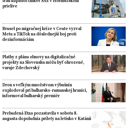
Irán napadol tanker SAE v Hormuzskom
prielive
Brusel po migračnej kríze v Ceute vyzval
Metu a TikTok na dôslednejší boj proti
dezinformáciám
Platby z plánu obnovy na digitalizačné
projekty na Slovensku môžu byť ohrozené,
varuje Zdechovský
Dron s veľkým množstvom výbušnín
explodoval pri bulharsko-rumunskej hranici,
informoval bulharský premiér
Prebudená Etna pozastavila v sobotu 8.
augusta dopoludnia prílety na letisko v Katánii