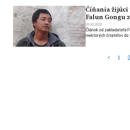
Číňania žijúci
Falun Gongu z
03.02.2023
Článok od zakladateľa F
niektorých čitateľov do t
Posts
<
1
pagination