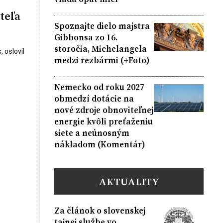
teľa
Spoznajte dielo majstra
Gibbonsa zo 16.
storočia, Michelangela
 oslovil
medzi rezbármi (+Foto)
Nemecko od roku 2027
obmedzí dotácie na
nové zdroje obnoviteľnej
energie kvôli preťaženiu
siete a neúnosným
nákladom (Komentár)
AKTUALITY
Za článok o slovenskej
tajnej službe vo