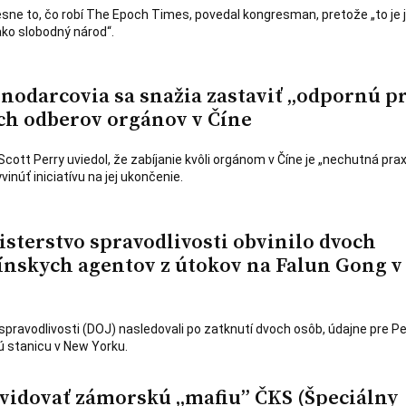
resne to, čo robí The Epoch Times, povedal kongresman, pretože „to je 
ko slobodný národ“.
nodarcovia sa snažia zastaviť „odpornú p
h odberov orgánov v Číne
ott Perry uviedol, že zabíjanie kvôli orgánom v Číne je „nechutná prax
inúť iniciatívu na jej ukončenie.
sterstvo spravodlivosti obvinilo dvoch
ínskych agentov z útokov na Falun Gong v
spravodlivosti (DOJ) nasledovali po zatknutí dvoch osôb, údajne pre P
nú stanicu v New Yorku.
kvidovať zámorskú „mafiu” ČKS (Špeciálny