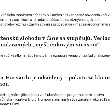
 väčšieho množstva prípadov, v ktorých boli vznesené obvinenia voči v
entom v súvislosti s ich údajnou účasťou na rôznych projektoch,
tického režimu v zastrašovaní a propagande v medzinárodnom mera
ženskú slobodu v Číne sa stupňujú. Veriac
a nakazených „myšlienkovým vírusom“
sie voči všetkým náboženstvám a označuje veriacich za ľudí „nakazen
.
or Harvardu je odsúdený – pokuta za klam
ínou
medzi najznámejšie prípady z už ukončeného programu ministerstva
 Čínska iniciatíva, ktorú Trumpova administratíva začala v roku 2018 
onáž z Číny.