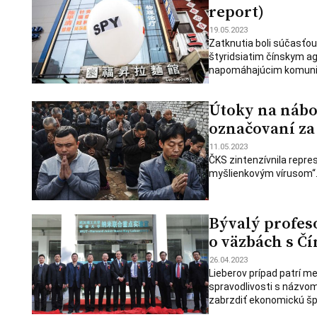
report)
19.05.2023
Zatknutia boli súčasťou
štyridsiatim čínskym ag
napomáhajúcim komunis
Útoky na nábo
označovaní z
11.05.2023
ČKS zintenzívnila repre
myšlienkovým vírusom“
Bývalý profes
o väzbách s Č
26.04.2023
Lieberov prípad patrí 
spravodlivosti s názvom
zabrzdiť ekonomickú špi