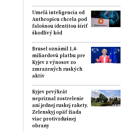
Umelá inteligencia od
Anthropicu chcela pod
falošnou identitou šíriť
škodlivý kód
Brusel oznámil 1,4-
miliardovú platbu pre
Kyjev z výnosov zo
zmrazených ruských
aktív
Kyjev prvýkrát
nepriznal zostrelenie
ani jednej ruskej rakety.
Zelenskyj opäť žiada
viac protivzdušnej
obrany