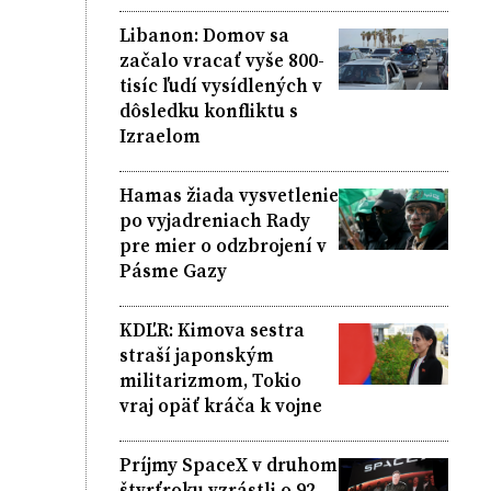
Libanon: Domov sa
začalo vracať vyše 800-
tisíc ľudí vysídlených v
dôsledku konfliktu s
Izraelom
Hamas žiada vysvetlenie
po vyjadreniach Rady
pre mier o odzbrojení v
Pásme Gazy
KDĽR: Kimova sestra
straší japonským
militarizmom, Tokio
vraj opäť kráča k vojne
Príjmy SpaceX v druhom
štvrťroku vzrástli o 92