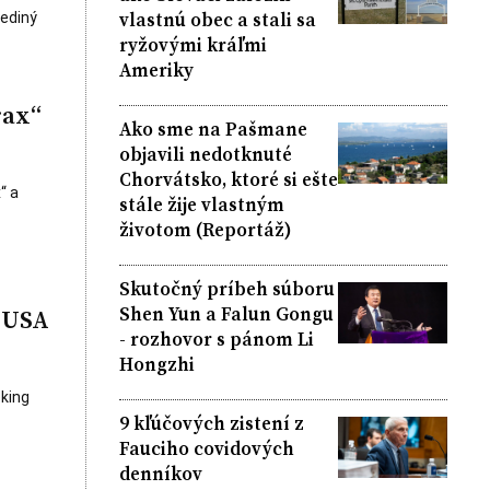
vlastnú obec a stali sa
jediný
ryžovými kráľmi
Ameriky
rax“
Ako sme na Pašmane
objavili nedotknuté
Chorvátsko, ktoré si ešte
“ a
stále žije vlastným
životom (Reportáž)
Skutočný príbeh súboru
Shen Yun a Falun Gongu
 USA
- rozhovor s pánom Li
Hongzhi
eking
9 kľúčových zistení z
Fauciho covidových
denníkov