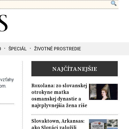
O
ŠPECIÁL
ŽIVOTNÉ PROSTREDIE
NAJČÍTANEJŠIE
 vzťahy
Roxolana: zo slovanskej
com
.
otrokyne matka
osmanskej dynastie a
najvplyvnejšia žena ríše
h
Slovaktown, Arkansas:
ako Slováci založili