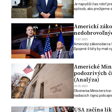
Je najvyšší čas robiť p
spôsob, ako prežijeme a
Americkí záko
nedobrovoľnýc
13.07.2023
Americký zákonodarca Sc
Spojené štáty by mali vyv
Americké Mini
podozrivých č
(Analýza)
26.05.2023
Obvinenia Ministerstva 
riadiacich tajnú policaj
USA začína li