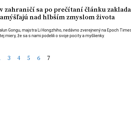
 v zahraničí sa po prečítaní článku zaklada
amýšľajú nad hlbším zmyslom života
alun Gongu, majstra Li Hongzhiho, nedávno zverejnený na Epoch Times,
ej miery, že sa s nami podelili o svoje pocity a myšlienky.
2
3
4
5
6
7