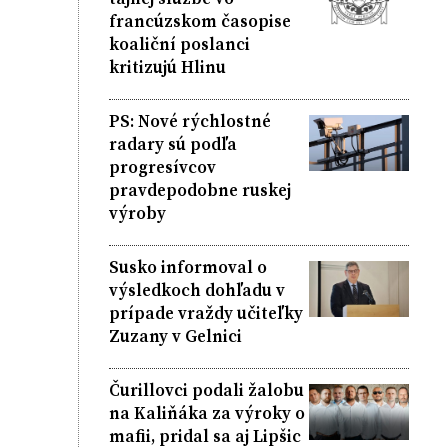
francúzskom časopise
koaliční poslanci
kritizujú Hlinu
PS: Nové rýchlostné
radary sú podľa
progresívcov
pravdepodobne ruskej
výroby
Susko informoval o
výsledkoch dohľadu v
prípade vraždy učiteľky
Zuzany v Gelnici
Čurillovci podali žalobu
na Kaliňáka za výroky o
mafii, pridal sa aj Lipšic