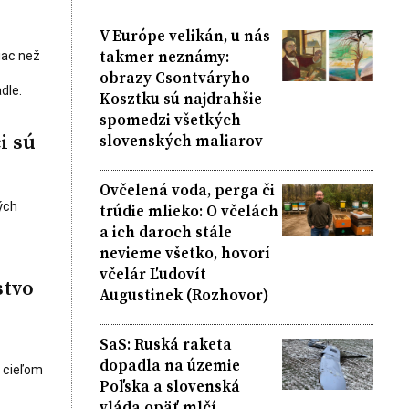
V Európe velikán, u nás
takmer neznámy:
iac než
obrazy Csontváryho
dle.
Kosztku sú najdrahšie
spomedzi všetkých
i sú
slovenských maliarov
Ovčelená voda, perga či
ých
trúdie mlieko: O včelách
a ich daroch stále
nevieme všetko, hovorí
včelár Ľudovít
stvo
Augustinek (Rozhovor)
SaS: Ruská raketa
dopadla na územie
s cieľom
Poľska a slovenská
vláda opäť mlčí