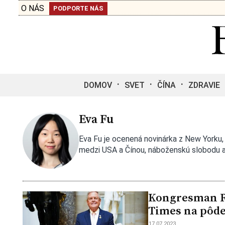
O NÁS
PODPORTE NÁS
DOMOV
SVET
ČÍNA
ZDRAVIE
Eva Fu
Eva Fu je ocenená novinárka z New Yorku,
medzi USA a Čínou, náboženskú slobodu a
Kongresman Ra
Times na pôd
17.07.2023