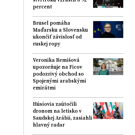
percent
Brusel pomáha
Maďarsku a Slovensku
ukončiť závislosť od
ruskej ropy
Veronika Remišová
upozorňuje na Ficov
podozrivý obchod so
Spojenými arabskými
emirátmi
Húsíovia zaútočili
dronom na letisko v
Saudskej Arábii, zasiahli
hlavný radar