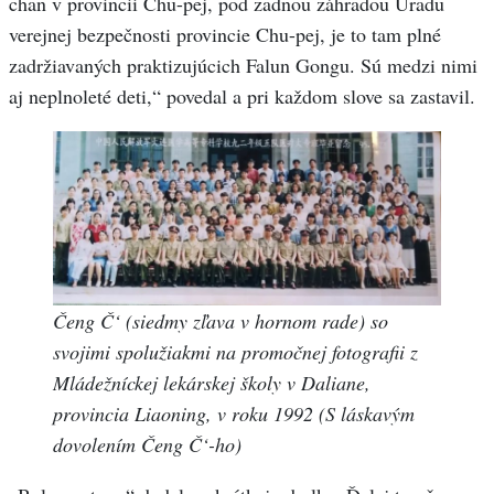
chan v provincii Chu-pej, pod zadnou záhradou Úradu
verejnej bezpečnosti provincie Chu-pej, je to tam plné
zadržiavaných praktizujúcich Falun Gongu. Sú medzi nimi
aj neplnoleté deti,“ povedal a pri každom slove sa zastavil.
Čeng Č‘ (siedmy zľava v hornom rade) so
svojimi spolužiakmi na promočnej fotografii z
Mládežníckej lekárskej školy v Daliane,
provincia Liaoning, v roku 1992 (S láskavým
dovolením Čeng Č‘-ho)