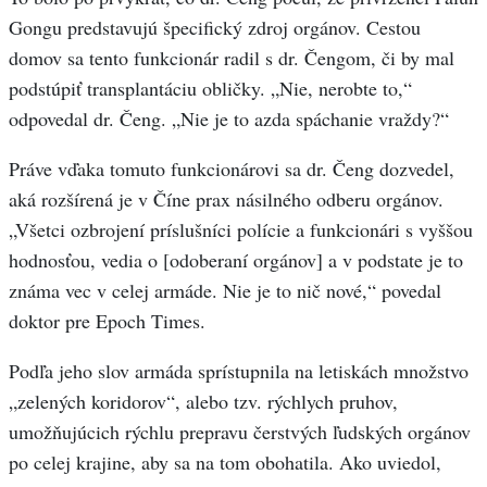
Gongu predstavujú špecifický zdroj orgánov. Cestou
domov sa tento funkcionár radil s dr. Čengom, či by mal
podstúpiť transplantáciu obličky. „Nie, nerobte to,“
odpovedal dr. Čeng. „Nie je to azda spáchanie vraždy?“
Práve vďaka tomuto funkcionárovi sa dr. Čeng dozvedel,
aká rozšírená je v Číne prax násilného odberu orgánov.
„Všetci ozbrojení príslušníci polície a funkcionári s vyššou
hodnosťou, vedia o [odoberaní orgánov] a v podstate je to
známa vec v celej armáde. Nie je to nič nové,“ povedal
doktor pre Epoch Times.
Podľa jeho slov armáda sprístupnila na letiskách množstvo
„zelených koridorov“, alebo tzv. rýchlych pruhov,
umožňujúcich rýchlu prepravu čerstvých ľudských orgánov
po celej krajine, aby sa na tom obohatila. Ako uviedol,