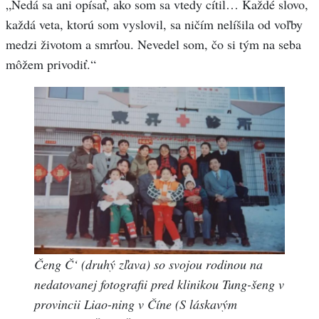
„Nedá sa ani opísať, ako som sa vtedy cítil… Každé slovo,
každá veta, ktorú som vyslovil, sa ničím nelíšila od voľby
medzi životom a smrťou. Nevedel som, čo si tým na seba
môžem privodiť.“
Čeng Č‘ (druhý zľava) so svojou rodinou na
nedatovanej fotografii pred klinikou Tung-šeng v
provincii Liao-ning v Číne (S láskavým