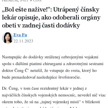
PREMIUM
SVET
ČÍNA
„Bol ešte nažive!”: Utrápený čínsky
lekár opisuje, ako odoberali orgány
obeti v zadnej časti dodávky
Eva Fu
22.11.2023
Eva
Fu
Nastupujúc do dodávky stráženej ozbrojenými vojakmi
spolu s ďalšími piatimi chirurgami a zdravotnými sestrami
doktor Čeng Č’ netušil, že vstupuje do sveta, ktorý ho
bude prenasledovať nasledujúce štvrťstoročie.
Dr. Čeng, v tom čase rezidentný lekár v jednej z
najväčších čínskych vojenských nemocníc, nevedel nič viac
okrem toho, že sú na „tajnej vojenskej misii“ v blízkosti