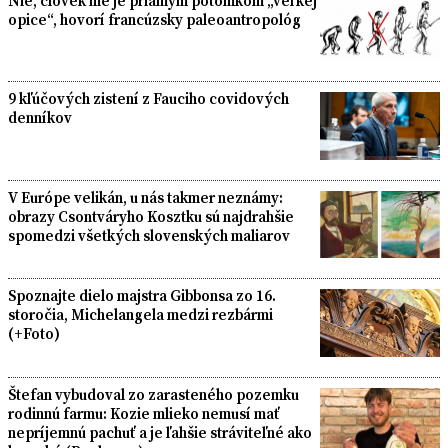
Nie, človek nie je priamym potomkom „veľkej
opice“, hovorí francúzsky paleoantropológ
9 kľúčových zistení z Fauciho covidových
denníkov
V Európe velikán, u nás takmer neznámy:
obrazy Csontváryho Kosztku sú najdrahšie
spomedzi všetkých slovenských maliarov
Spoznajte dielo majstra Gibbonsa zo 16.
storočia, Michelangela medzi rezbármi
(+Foto)
Štefan vybudoval zo zarasteného pozemku
rodinnú farmu: Kozie mlieko nemusí mať
nepríjemnú pachuť a je ľahšie stráviteľné ako