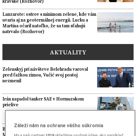
kravské (Rozhovor)
Lanzarote: ostrov s minimom zelene, kde vám
uvaria aj na geotermálnej energii. Lucku a
Martina očaril natoľko, že sa tam sťahujú
natrvalo (Rozhovor)
AKTUALITY
Zelenskyj pri návšteve Belehradu varoval
pred ťažkou zimou, Vučić svoj postoj
nezmenil
Irán napadol tanker SAE v Hormuzskom
prielive
Záleží nám na ochrane vášho súkromia
Brusel po migračnej kríze v Ceute vyzval
Metu a TikTok na dôslednejší boj proti
My a naši partneri
1019
ukladáme osobné údaje, ako napríklad