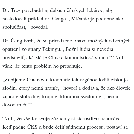
Dr. Trey povzbudil aj ďalších čínskych lekárov, aby
nasledovali príklad dr. Čenga. „Mlčanie je podobné ako
spoluúčasť,“ povedal.
Dr. Čeng tvrdí, že sa prirodzene obáva možných odvetných
opatrení zo strany Pekingu. „Bežní ľudia si nevedia
predstaviť, aká zlá je Čínska komunistická strana.“ Tvrdí
však, že tento problém ho presahuje.
„Zabíjanie Číňanov a kradnutie ich orgánov kvôli zisku je
zločin, ktorý nemá hraníc,“ hovorí a dodáva, že ako človek
žijúci v slobodnej krajine, ktorá má svedomie, „nemá
dôvod mlčať“.
Tvrdí, že všetky svoje záznamy si starostlivo uchováva.
Keď padne ČKS a bude čeliť súdnemu procesu, postaví sa