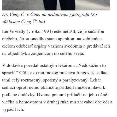
Dr. Čeng Č’ v Číne, na nedatovanej fotografii (So
súhlasom Čeng Č’-ho)
Lenže vtedy (v roku 1994) ešte netušil, že je súčasťou
niečoho, čo sa onedlho stane aparátom na zabíjanie s
cieľom odoberať orgány väzňom svedomia a predávať ich
na objednávku záujemcom do celého sveta.
V dodávke povedal ostatným lekárom: „Nedokážem to
spraviť.“ Cítil, ako mu mozog prestáva fungovať, sediac
taml celý roztrasený, spotený a paralyzovaný. Lekár
sediaci oproti nemu okamžite pritlačil mužovu hlavu k
podlahe dodávky. Dvoma prstami pritlačil na jeho očné
viečka a hemostatom v druhej ruke mu zacvakol obe oči a
vypáčil ich.