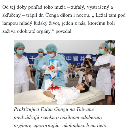
Od tej doby pohľad toho muža – zúfalý, vystrašený a
skľúčený – trápil dr. Čenga dňom i nocou. „ Ležal tam pod
lampou mladý ľudský život, jeden z nás, ktorému boli
zaživa odobraté orgány,“ povedal.
Praktizujúci Falun Gongu na Taiwane
predvádzajú scénku o násilnom odoberaní
orgánov, upozorňujúc okoloidúcich na tieto