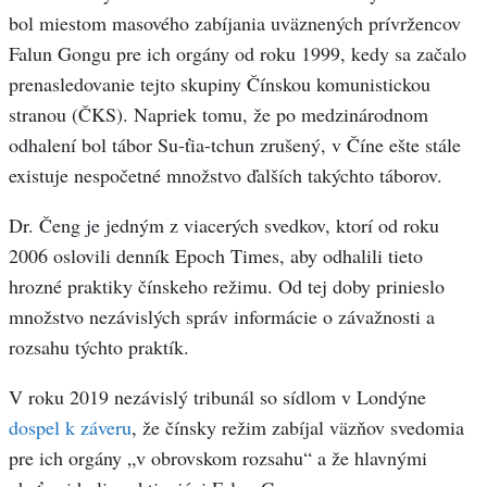
bol miestom masového zabíjania uväznených prívržencov
Falun Gongu pre ich orgány od roku 1999, kedy sa začalo
prenasledovanie tejto skupiny Čínskou komunistickou
stranou (ČKS). Napriek tomu, že po medzinárodnom
odhalení bol tábor Su-ťia-tchun zrušený, v Číne ešte stále
existuje nespočetné množstvo ďalších takýchto táborov.
Dr. Čeng je jedným z viacerých svedkov, ktorí od roku
2006 oslovili denník Epoch Times, aby odhalili tieto
hrozné praktiky čínskeho režimu. Od tej doby prinieslo
množstvo nezávislých správ informácie o závažnosti a
rozsahu týchto praktík.
V roku 2019 nezávislý tribunál so sídlom v Londýne
dospel k záveru
, že čínsky režim zabíjal väzňov svedomia
pre ich orgány „v obrovskom rozsahu“ a že hlavnými