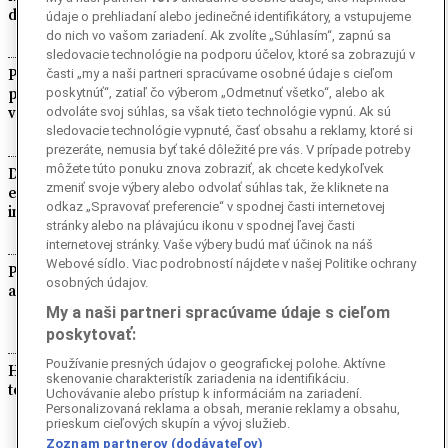
dezinformáciám
údaje o prehliadaní alebo jedinečné identifikátory, a vstupujeme
do nich vo vašom zariadení. Ak zvolíte „Súhlasím“, zapnú sa
sledovacie technológie na podporu účelov, ktoré sa zobrazujú v
Platby z plánu obnovy na digitalizačné
časti „my a naši partneri spracúvame osobné údaje s cieľom
projekty na Slovensku môžu byť ohrozené,
poskytnúť“, zatiaľ čo výberom „Odmetnuť všetko“, alebo ak
varuje Zdechovský
odvoláte svoj súhlas, sa však tieto technológie vypnú. Ak sú
sledovacie technológie vypnuté, časť obsahu a reklamy, ktoré si
prezeráte, nemusia byť také dôležité pre vás. V prípade potreby
môžete túto ponuku znova zobraziť, ak chcete kedykoľvek
Dron s veľkým množstvom výbušnín
zmeniť svoje výbery alebo odvolať súhlas tak, že kliknete na
explodoval pri bulharsko-rumunskej hranici,
odkaz „Spravovať preferencie“ v spodnej časti internetovej
informoval bulharský premiér
stránky alebo na plávajúcu ikonu v spodnej ľavej časti
internetovej stránky. Vaše výbery budú mať účinok na náš
Webové sídlo. Viac podrobností nájdete v našej Politike ochrany
Prebudená Etna pozastavila v sobotu 8.
osobných údajov.
augusta dopoludnia prílety na letisko v Katánii
My a naši partneri spracúvame údaje s cieľom
poskytovať:
Používanie presných údajov o geografickej polohe. Aktívne
Holandsko: Pri prístave v Rotterdame horeli
skenovanie charakteristík zariadenia na identifikáciu.
tony komunálneho odpadu
Uchovávanie alebo prístup k informáciám na zariadení.
Personalizovaná reklama a obsah, meranie reklamy a obsahu,
prieskum cieľových skupín a vývoj služieb.
Zoznam partnerov (dodávateľov)