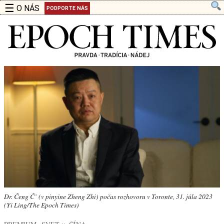
☰
O NÁS
PODPORTE NÁS
Dr. Čeng Č’ (v pinyine Zheng Zhi) počas rozhovoru v Toronte, 31. júla 2023
(Yi Ling/The Epoch Times)
,
»