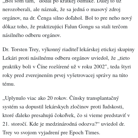
„Bol som tam,“ dodal po krátkej odmlke. Ďalej to už
nerozoberali, ale náznak, že sa jedná o masový zdroj
orgánov, na dr. Čenga silno doľahol. Bol to pre neho nový
dôkaz toho, že praktizujúci Falun Gongu sa stali terčom
násilného odberu orgánov.
Dr. Torsten Trey, výkonný riaditeľ lekárskej etickej skupiny
Lekári proti násilnému odberu orgánov uviedol, že „tieto
praktiky boli v Číne rozšírené už v roku 2002″, teda štyri
roky pred zverejnením prvej vyšetrovacej správy na túto
tému.
„Uplynulo viac ako 20 rokov. Čínsky transplantačný
systém sa dopustil lekárskych zločinov proti ľudskosti,
ktoré ďaleko presahujú čokoľvek, čo si vieme predstaviť v
21. storočí. Kde je medzinárodná odozva?“ uviedol dr.
Trey vo svojom vyjadrení pre Epoch Times.