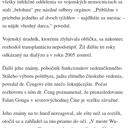
všetky infekčné oddelenia vo vojenských nemocniciach sa
stali „brlohmi“ pre násilné odbery orgánov. „Približne v
priebehu jedného až dvoch týždňov – najdlhšie za mesiac –
sa nájde vhodný darca,“ povedal.
Vojenský úradník, ktorému zlyhávala oblička, sa nakoniec
rozhodol transplantáciu nepodstúpiť. Žil ďalšie tri roky
odkázaný na dialýzu a v roku 2005 zomrel.
Ďalší jeho známy, pobočník funkcionárov sedemčlenného
Stáleho výboru politbyra, jadra elitného čínskeho vedenia,
povedal dr. Čengovi ešte niečo šokujúcejšie. Počas
rozhovoru s ním dr. Čeng poznamenal, že prenasledovanie
Falun Gongu v severovýchodnej Číne je vcelku závažné.
Jeho známy na to hneď nereagoval, ale ešte než sa rozišli,
otočil sa a zahľadel sa mu priamo do očí. „V meste Wu-