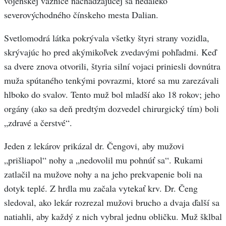
vojenskej väznice nachádzajúcej sa neďaleko
severovýchodného čínskeho mesta Dalian.
Svetlomodrá látka pokrývala všetky štyri strany vozidla,
skrývajúc ho pred akýmikoľvek zvedavými pohľadmi. Keď
sa dvere znova otvorili, štyria silní vojaci priniesli dovnútra
muža spútaného tenkými povrazmi, ktoré sa mu zarezávali
hlboko do svalov. Tento muž bol mladší ako 18 rokov; jeho
orgány (ako sa deň predtým dozvedel chirurgický tím) boli
„zdravé a čerstvé“.
Jeden z lekárov prikázal dr. Čengovi, aby mužovi
„prišliapol“ nohy a „nedovolil mu pohnúť sa“. Rukami
zatlačil na mužove nohy a na jeho prekvapenie boli na
dotyk teplé. Z hrdla mu začala vytekať krv. Dr. Čeng
sledoval, ako lekár rozrezal mužovi brucho a dvaja ďalší sa
natiahli, aby každý z nich vybral jednu obličku. Muž šklbal