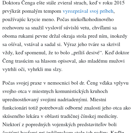
Doktora Čenga ešte stále zvieral strach, keď v roku 2015
prvýkrát pomalým tempom
vyrozprával svoj príbeh
,
používajúc krycie meno. Počas niekoľkohodinového
rozhovoru sa snažil vysloviť súvislú vetu, chvíľami sa
oboma rukami pevne držal okraja stola pred ním, inokedy
sa ošíval, vstával a sadal si. Výraz jeho tváre sa skrivil
vždy, keď spomenul, že to bolo „príliš desivé“. Keď doktor
Čeng trasúcim sa hlasom opisoval, ako mladému mužovi
vytrhli oči, vyhrkli mu slzy.
Počas svojej praxe v nemocnici bol dr. Čeng vďaka vplyvu
svojho otca v miestnych komunistických kruhoch
uprednostňovaný svojimi nadriadenými. Miestni
funkcionári totiž potrebovali odborné znalosti jeho otca ako
skúseného lekára v oblasti tradičnej čínskej medicíny.
Niektorí z popredných vojenských predstaviteľov boli
častými hosťami pri jedálenskom stole ich rodiny. Keďže