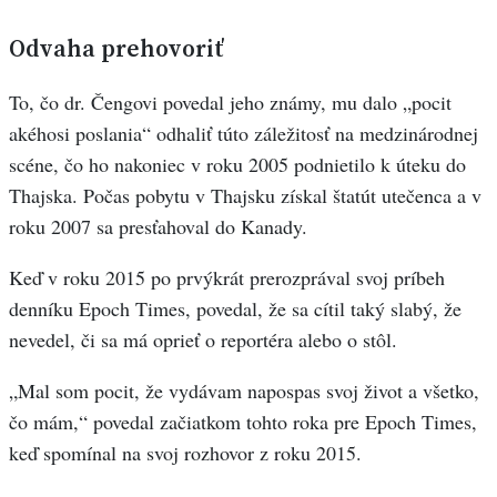
Odvaha prehovoriť
To, čo dr. Čengovi povedal jeho známy, mu dalo „pocit
akéhosi poslania“ odhaliť túto záležitosť na medzinárodnej
scéne, čo ho nakoniec v roku 2005 podnietilo k úteku do
Thajska. Počas pobytu v Thajsku získal štatút utečenca a v
roku 2007 sa presťahoval do Kanady.
Keď v roku 2015 po prvýkrát prerozprával svoj príbeh
denníku Epoch Times, povedal, že sa cítil taký slabý, že
nevedel, či sa má oprieť o reportéra alebo o stôl.
„Mal som pocit, že vydávam napospas svoj život a všetko,
čo mám,“ povedal začiatkom tohto roka pre Epoch Times,
keď spomínal na svoj rozhovor z roku 2015.