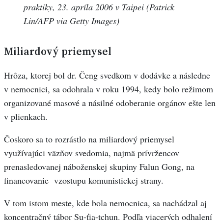
praktiky, 23. apríla 2006 v Taipei (Patrick
Lin/AFP via Getty Images)
Miliardový priemysel
Hrôza, ktorej bol dr. Čeng svedkom v dodávke a následne
v nemocnici, sa odohrala v roku 1994, kedy bolo režimom
organizované masové a násilné odoberanie orgánov ešte len
v plienkach.
Čoskoro sa to rozrástlo na miliardový priemysel
využívajúci väzňov svedomia, najmä prívržencov
prenasledovanej náboženskej skupiny Falun Gong, na
financovanie vzostupu komunistickej strany.
V tom istom meste, kde bola nemocnica, sa nachádzal aj
koncentračný tábor Su-ťia-tchun. Podľa viacerých odhalení