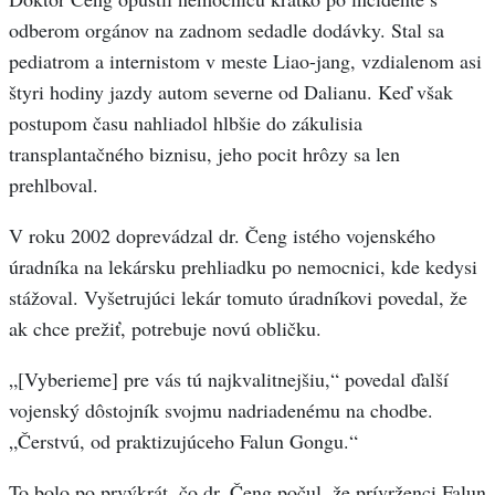
odberom orgánov na zadnom sedadle dodávky. Stal sa
pediatrom a internistom v meste Liao-jang, vzdialenom asi
štyri hodiny jazdy autom severne od Dalianu. Keď však
postupom času nahliadol hlbšie do zákulisia
transplantačného biznisu, jeho pocit hrôzy sa len
prehlboval.
V roku 2002 doprevádzal dr. Čeng istého vojenského
úradníka na lekársku prehliadku po nemocnici, kde kedysi
stážoval. Vyšetrujúci lekár tomuto úradníkovi povedal, že
ak chce prežiť, potrebuje novú obličku.
„[Vyberieme] pre vás tú najkvalitnejšiu,“ povedal ďalší
vojenský dôstojník svojmu nadriadenému na chodbe.
„Čerstvú, od praktizujúceho Falun Gongu.“
To bolo po prvýkrát, čo dr. Čeng počul, že prívrženci Falun