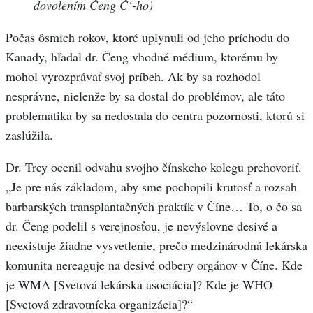
dovolením Čeng Č‘-ho)
Počas ôsmich rokov, ktoré uplynuli od jeho príchodu do
Kanady, hľadal dr. Čeng vhodné médium, ktorému by
mohol vyrozprávať svoj príbeh. Ak by sa rozhodol
nesprávne, nielenže by sa dostal do problémov, ale táto
problematika by sa nedostala do centra pozornosti, ktorú si
zaslúžila.
Dr. Trey ocenil odvahu svojho čínskeho kolegu prehovoriť.
„Je pre nás základom, aby sme pochopili krutosť a rozsah
barbarských transplantačných praktík v Číne… To, o čo sa
dr. Čeng podelil s verejnosťou, je nevýslovne desivé a
neexistuje žiadne vysvetlenie, prečo medzinárodná lekárska
komunita nereaguje na desivé odbery orgánov v Číne. Kde
je WMA [Svetová lekárska asociácia]? Kde je WHO
[Svetová zdravotnícka organizácia]?“