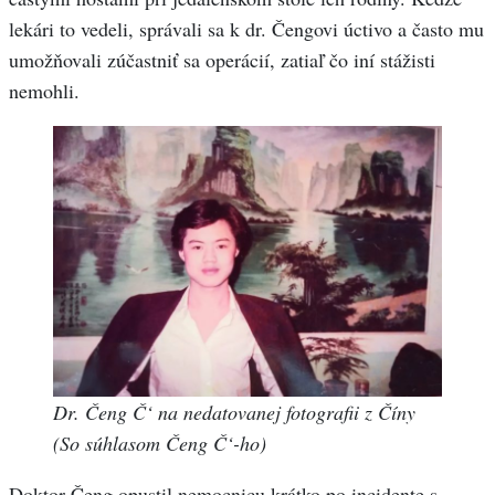
lekári to vedeli, správali sa k dr. Čengovi úctivo a často mu
umožňovali zúčastniť sa operácií, zatiaľ čo iní stážisti
nemohli.
Dr. Čeng Č‘ na nedatovanej fotografii z Číny
(So súhlasom Čeng Č‘-ho)
Doktor Čeng opustil nemocnicu krátko po incidente s