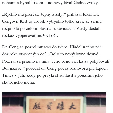
nohami a hýbal krkom – no nevydával žiadne zvuky.
„Rýchlo mu prerežte tepny a žily!“ prikázal lekár Dr.
Čengovi. Keď to urobil, vytrysklo toľko krvi, že sa mu
rozprskla po celom plášti a rukaviciach. Vtedy dostal
rozkaz vyoperovať mužovi oči.
Dr. Čeng sa pozrel mužovi do tváre. Hľadel naňho pár
doširoka otvorených očí. „Bolo to nevýslovne desivé.
Pozeral sa priamo na mňa. Jeho očné viečka sa pohybovali.
Bol nažive,“ povedal dr. Čeng počas rozhovoru pre Epoch
Times v júli, kedy po prvýkrát súhlasil s použitím jeho
skutočného mena.