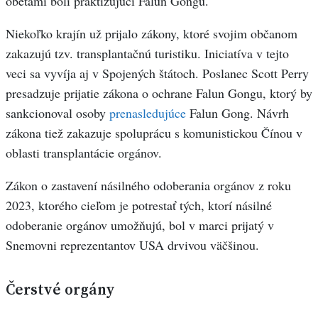
obeťami boli praktizujúci Falun Gongu.
Niekoľko krajín už prijalo zákony, ktoré svojim občanom
zakazujú tzv. transplantačnú turistiku. Iniciatíva v tejto
veci sa vyvíja aj v Spojených štátoch. Poslanec Scott Perry
presadzuje prijatie zákona o ochrane Falun Gongu, ktorý by
sankcionoval osoby
prenasledujúce
Falun Gong. Návrh
zákona tiež zakazuje spoluprácu s komunistickou Čínou v
oblasti transplantácie orgánov.
Zákon o zastavení násilného odoberania orgánov z roku
2023, ktorého cieľom je potrestať tých, ktorí násilné
odoberanie orgánov umožňujú, bol v marci prijatý v
Snemovni reprezentantov USA drvivou väčšinou.
Čerstvé orgány