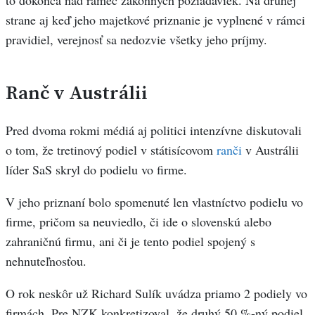
strane aj keď jeho majetkové priznanie je vyplnené v rámci
pravidiel, verejnosť sa nedozvie všetky jeho príjmy.
Ranč v Austrálii
Pred dvoma rokmi médiá aj politici intenzívne diskutovali
o tom, že tretinový podiel v státisícovom
ranči
v Austrálii
líder SaS skryl do podielu vo firme.
V jeho priznaní bolo spomenuté len vlastníctvo podielu vo
firme, pričom sa neuviedlo, či ide o slovenskú alebo
zahraničnú firmu, ani či je tento podiel spojený s
nehnuteľnosťou.
O rok neskôr už Richard Sulík uvádza priamo 2 podiely vo
firmách. Pre NZK konkretizoval, že druhý 50 %-ný podiel