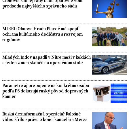
Členovia súdnej rady budú opätovne voliť
predsedu najvyššieho správneho súdu
MIRRI: Obnova Hradu Plaveč má spojiť
ochranu kultúrneho dedičstva s rozvojom
regiónov
Mladých Indov napadli v Nitre muži v kuklách
a jeden z nich skončil na operačnom stole
Parametre aj prepojenie na konkrétnu osobu
podľa PS dokazujú ruský pôvod dopravných
kamier
Ruská dezinformačná operácia? Falošné
video šírilo správu o konci kancelára Merza