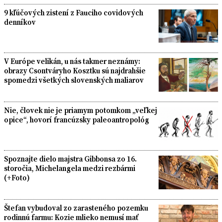
9 kľúčových zistení z Fauciho covidových
denníkov
V Európe velikán, u nás takmer neznámy:
obrazy Csontváryho Kosztku sú najdrahšie
spomedzi všetkých slovenských maliarov
Nie, človek nie je priamym potomkom „veľkej
opice“, hovorí francúzsky paleoantropológ
Spoznajte dielo majstra Gibbonsa zo 16.
storočia, Michelangela medzi rezbármi
(+Foto)
Štefan vybudoval zo zarasteného pozemku
rodinnú farmu: Kozie mlieko nemusí mať