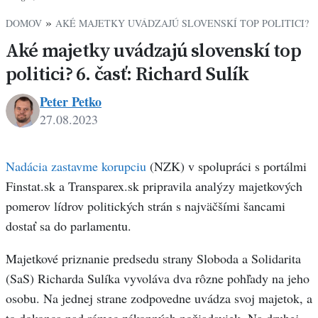
»
DOMOV
AKÉ MAJETKY UVÁDZAJÚ SLOVENSKÍ TOP POLITICI?
Aké majetky uvádzajú slovenskí top
politici? 6. časť: Richard Sulík
Peter Petko
27.08.2023
Peter
Petko
Nadácia zastavme korupciu
(NZK) v spolupráci s portálmi
Finstat.sk a Transparex.sk pripravila analýzy majetkových
pomerov lídrov politických strán s najväčšími šancami
dostať sa do parlamentu.
Majetkové priznanie predsedu strany Sloboda a Solidarita
(SaS) Richarda Sulíka vyvoláva dva rôzne pohľady na jeho
osobu. Na jednej strane zodpovedne uvádza svoj majetok, a
to dokonca nad rámec zákonných požiadaviek. Na druhej