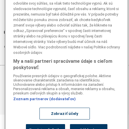
odvoláte svoj súhlas, sa však tieto technológie vypnú. Ak sú
sledovacie technológie vypnuté, časť obsahu a reklamy, ktoré si
Facebook
prezeráte, nemusia byť také dôležité pre vás. V prípade potreby
Instagram
môžete túto ponuku znova zobraziť, ak chcete kedykoľvek
G
Ganjing
zmeniť svoje výbery alebo odvolať súhlas tak, že kliknete na
odkaz „Spravovať preferencie“ v spodnej časti internetovej
Youtube
stránky alebo na plávajúcu ikonu v spodnej ľavej časti
Twitter
internetovej stránky. Vaše výbery budú mať účinok na náš
Telegram
Webové sídlo. Viac podrobností nájdete v našej Politike ochrany
osobných údajov.
RSS
My a naši partneri spracúvame údaje s cieľom
poskytovať:
Používanie presných údajov o geografickej polohe. Aktívne
© 2026 Epoch Times Slovensko
skenovanie charakteristík zariadenia na identifikáciu.
Uchovávanie alebo prístup k informáciám na zariadení.
Všetky práva vyhradené. Publikovanie alebo ďalšie šírenie
Personalizovaná reklama a obsah, meranie reklamy a obsahu,
správ a fotografií zo zdrojov TASR je bez
prieskum cieľových skupín a vývoj služieb.
predchádzajúceho písomného súhlasu TASR porušením
Zoznam partnerov (dodávateľov)
autorského zákona.
Zobraziť účely