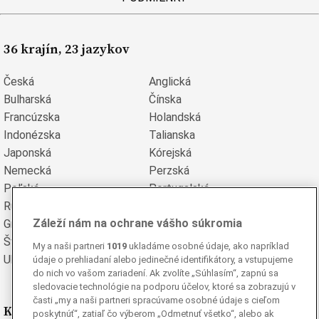
36 krajín, 23 jazykov
Česká
Anglická
Bulharská
Čínska
Francúzska
Holandská
Indonézska
Talianska
Japonská
Kórejská
Nemecká
Perzská
Poľská
Portugalská
Rumunská
Ruská
Záleží nám na ochrane vášho súkromia
Grécka
Španielska
Švédska
Turecká
My a naši partneri
1019
ukladáme osobné údaje, ako napríklad
Ukrajinská
Vietnamská
údaje o prehliadaní alebo jedinečné identifikátory, a vstupujeme
do nich vo vašom zariadení. Ak zvolíte „Súhlasím“, zapnú sa
sledovacie technológie na podporu účelov, ktoré sa zobrazujú v
časti „my a naši partneri spracúvame osobné údaje s cieľom
Kde nás nájdete
poskytnúť“, zatiaľ čo výberom „Odmetnuť všetko“, alebo ak