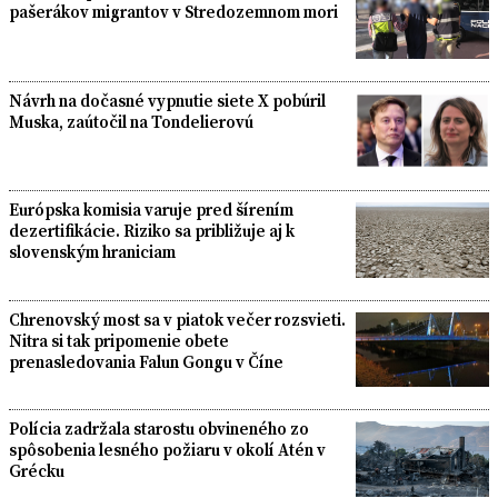
pašerákov migrantov v Stredozemnom mori
Návrh na dočasné vypnutie siete X pobúril
Muska, zaútočil na Tondelierovú
Európska komisia varuje pred šírením
dezertifikácie. Riziko sa približuje aj k
slovenským hraniciam
Chrenovský most sa v piatok večer rozsvieti.
Nitra si tak pripomenie obete
prenasledovania Falun Gongu v Číne
Polícia zadržala starostu obvineného zo
spôsobenia lesného požiaru v okolí Atén v
Grécku