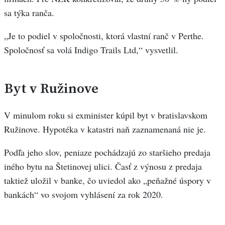
sa týka ranča.
„Je to podiel v spoločnosti, ktorá vlastní ranč v Perthe.
Spoločnosť sa volá Indigo Trails Ltd,“ vysvetlil.
Byt v Ružinove
V minulom roku si exminister kúpil byt v bratislavskom
Ružinove. Hypotéka v katastri naň zaznamenaná nie je.
Podľa jeho slov, peniaze pochádzajú zo staršieho predaja
iného bytu na Štetinovej ulici. Časť z výnosu z predaja
taktiež uložil v banke, čo uviedol ako „peňažné úspory v
bankách“ vo svojom vyhlásení za rok 2020.