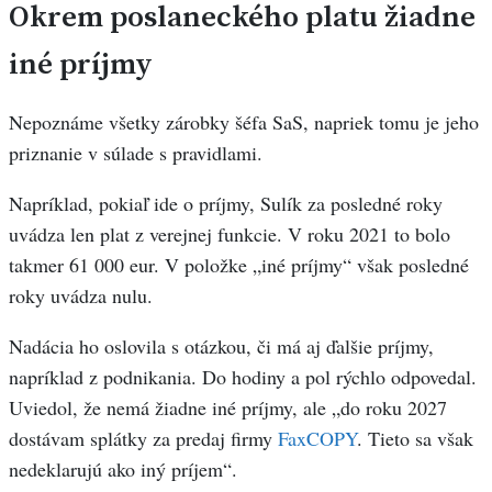
Okrem poslaneckého platu žiadne
iné príjmy
Nepoznáme všetky zárobky šéfa SaS, napriek tomu je jeho
priznanie v súlade s pravidlami.
Napríklad, pokiaľ ide o príjmy, Sulík za posledné roky
uvádza len plat z verejnej funkcie. V roku 2021 to bolo
takmer 61 000 eur. V položke „iné príjmy“ však posledné
roky uvádza nulu.
Nadácia ho oslovila s otázkou, či má aj ďalšie príjmy,
napríklad z podnikania. Do hodiny a pol rýchlo odpovedal.
Uviedol, že nemá žiadne iné príjmy, ale „do roku 2027
dostávam splátky za predaj firmy
FaxCOPY
. Tieto sa však
nedeklarujú ako iný príjem“.