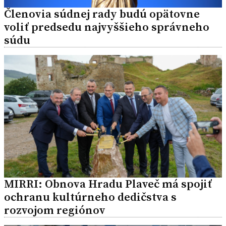
Členovia súdnej rady budú opätovne
voliť predsedu najvyššieho správneho
súdu
MIRRI: Obnova Hradu Plaveč má spojiť
ochranu kultúrneho dedičstva s
rozvojom regiónov