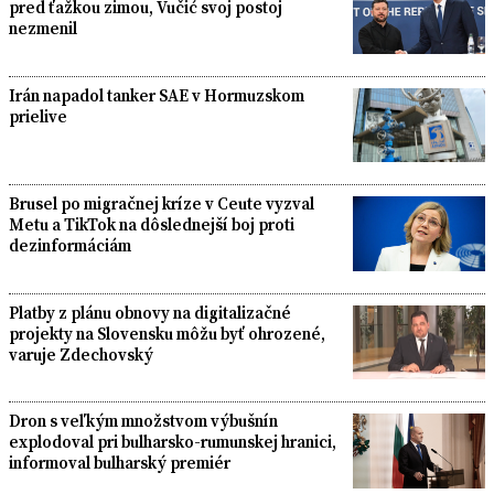
pred ťažkou zimou, Vučić svoj postoj
nezmenil
Irán napadol tanker SAE v Hormuzskom
prielive
Brusel po migračnej kríze v Ceute vyzval
Metu a TikTok na dôslednejší boj proti
dezinformáciám
Platby z plánu obnovy na digitalizačné
projekty na Slovensku môžu byť ohrozené,
varuje Zdechovský
Dron s veľkým množstvom výbušnín
explodoval pri bulharsko-rumunskej hranici,
informoval bulharský premiér