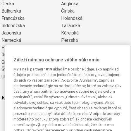
Česká
Anglická
Bulharská
Čínska
Francúzska
Holandská
Indonézska
Talianska
Japonská
Kórejská
Nemecká
Perzská
Poľská
Portugalská
Rumunská
Ruská
Záleží nám na ochrane vášho súkromia
Grécka
Španielska
Švédska
Turecká
My a naši partneri
1019
ukladáme osobné údaje, ako napríklad
údaje o prehliadaní alebo jedinečné identifikátory, a vstupujeme
Ukrajinská
Vietnamská
do nich vo vašom zariadení. Ak zvolíte „Súhlasím“, zapnú sa
sledovacie technológie na podporu účelov, ktoré sa zobrazujú v
časti „my a naši partneri spracúvame osobné údaje s cieľom
Kde nás nájdete
poskytnúť“, zatiaľ čo výberom „Odmetnuť všetko“, alebo ak
odvoláte svoj súhlas, sa však tieto technológie vypnú. Ak sú
sledovacie technológie vypnuté, časť obsahu a reklamy, ktoré si
Facebook
prezeráte, nemusia byť také dôležité pre vás. V prípade potreby
Instagram
môžete túto ponuku znova zobraziť, ak chcete kedykoľvek
zmeniť svoje výbery alebo odvolať súhlas tak, že kliknete na
G
Ganjing
odkaz „Spravovať preferencie“ v spodnej časti internetovej