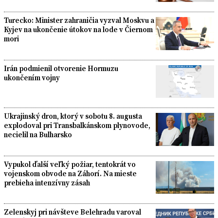
Turecko: Minister zahraničia vyzval Moskvu a
Kyjev na ukončenie útokov na lode v Čiernom
mori
Irán podmienil otvorenie Hormuzu
ukončením vojny
Ukrajinský dron, ktorý v sobotu 8. augusta
explodoval pri Transbalkánskom plynovode,
necielil na Bulharsko
Vypukol ďalší veľký požiar, tentokrát vo
vojenskom obvode na Záhorí. Na mieste
prebieha intenzívny zásah
Zelenskyj pri návšteve Belehradu varoval