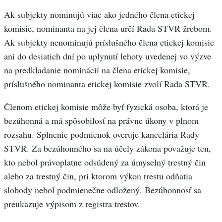
Ak subjekty nominujú viac ako jedného člena etickej
komisie, nominanta na jej člena určí Rada STVR žrebom.
Ak subjekty nenominujú príslušného člena etickej komisie
ani do desiatich dní po uplynutí lehoty uvedenej vo výzve
na predkladanie nominácií na člena etickej komisie,
príslušného nominanta etickej komisie zvolí Rada STVR.
Členom etickej komisie môže byť fyzická osoba, ktorá je
bezúhonná a má spôsobilosť na právne úkony v plnom
rozsahu. Splnenie podmienok overuje kancelária Rady
STVR. Za bezúhonného sa na účely zákona považuje ten,
kto nebol právoplatne odsúdený za úmyselný trestný čin
alebo za trestný čin, pri ktorom výkon trestu odňatia
slobody nebol podmienečne odložený. Bezúhonnosť sa
preukazuje výpisom z registra trestov.