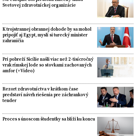
Svetovej zdravotníckej organizácie
K trojstrannej obrannej dohode by sa mohol
pripojiť aj Egypt, myslí si turecký minister
zahraničia
Pri pobreží Sicílie našli viac než 2-tisícročný
vrak rímskej lode so stovkami zachovaných
amfor (+Video)
Rezort zdravotníctva v krátkom čase
predstaví návrh riešenia pre záchrankový
tender
Proces s únoscom študentky sa blíži ku koncu