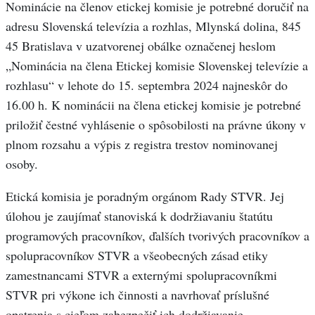
Nominácie na členov etickej komisie je potrebné doručiť na
adresu Slovenská televízia a rozhlas, Mlynská dolina, 845
45 Bratislava v uzatvorenej obálke označenej heslom
„Nominácia na člena Etickej komisie Slovenskej televízie a
rozhlasu“ v lehote do 15. septembra 2024 najneskôr do
16.00 h. K nominácii na člena etickej komisie je potrebné
priložiť čestné vyhlásenie o spôsobilosti na právne úkony v
plnom rozsahu a výpis z registra trestov nominovanej
osoby.
Etická komisia je poradným orgánom Rady STVR. Jej
úlohou je zaujímať stanoviská k dodržiavaniu štatútu
programových pracovníkov, ďalších tvorivých pracovníkov a
spolupracovníkov STVR a všeobecných zásad etiky
zamestnancami STVR a externými spolupracovníkmi
STVR pri výkone ich činnosti a navrhovať príslušné
opatrenia s cieľom zabezpečiť ich dodržiavanie.