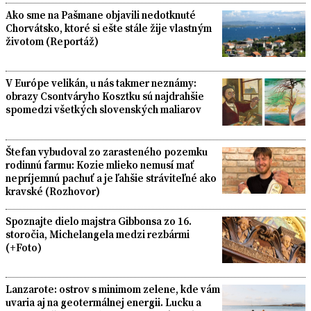
Ako sme na Pašmane objavili nedotknuté
Chorvátsko, ktoré si ešte stále žije vlastným
životom (Reportáž)
V Európe velikán, u nás takmer neznámy:
obrazy Csontváryho Kosztku sú najdrahšie
spomedzi všetkých slovenských maliarov
Štefan vybudoval zo zarasteného pozemku
rodinnú farmu: Kozie mlieko nemusí mať
nepríjemnú pachuť a je ľahšie stráviteľné ako
kravské (Rozhovor)
Spoznajte dielo majstra Gibbonsa zo 16.
storočia, Michelangela medzi rezbármi
(+Foto)
Lanzarote: ostrov s minimom zelene, kde vám
uvaria aj na geotermálnej energii. Lucku a