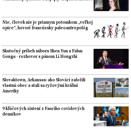
Nie, človek nie je priamym potomkom „veľkej
opice“, hovorí francúzsky paleoantropológ
Skutočný príbeh súboru Shen Yun a Falun
Gongu - rozhovor s pánom Li Hongzhi
Slovaktown, Arkansas: ako Slováci založili
vlastnú obec a stali sa ryžovými kráľmi
Ameriky
9 kľúčových zistení z Fauciho covidových
denníkov