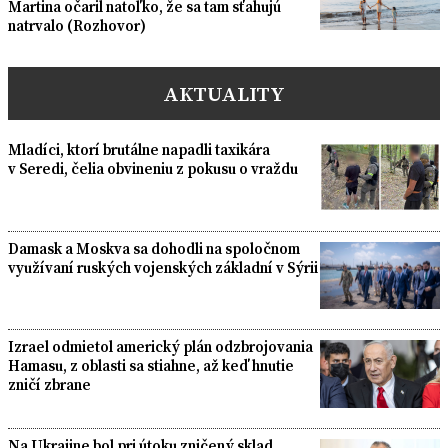
Martina očaril natoľko, že sa tam sťahujú
natrvalo (Rozhovor)
AKTUALITY
Mladíci, ktorí brutálne napadli taxikára
v Seredi, čelia obvineniu z pokusu o vraždu
Damask a Moskva sa dohodli na spoločnom
využívaní ruských vojenských základní v Sýrii
Izrael odmietol americký plán odzbrojovania
Hamasu, z oblasti sa stiahne, až keď hnutie
zničí zbrane
Na Ukrajine bol pri útoku zničený sklad