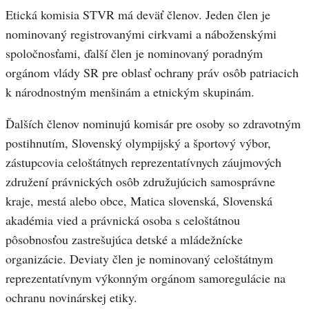
Etická komisia STVR má deväť členov. Jeden člen je
nominovaný registrovanými cirkvami a náboženskými
spoločnosťami, ďalší člen je nominovaný poradným
orgánom vlády SR pre oblasť ochrany práv osôb patriacich
k národnostným menšinám a etnickým skupinám.
Ďalších členov nominujú komisár pre osoby so zdravotným
postihnutím, Slovenský olympijský a športový výbor,
zástupcovia celoštátnych reprezentatívnych záujmových
združení právnických osôb združujúcich samosprávne
kraje, mestá alebo obce, Matica slovenská, Slovenská
akadémia vied a právnická osoba s celoštátnou
pôsobnosťou zastrešujúca detské a mládežnícke
organizácie. Deviaty člen je nominovaný celoštátnym
reprezentatívnym výkonným orgánom samoregulácie na
ochranu novinárskej etiky.