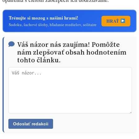
Trénujte si mozog s našimi hrami!
HRAŤ
Sudoku, šachové úlohy, hľadanie rozdielov, solitaire
Váš názor nás zaujíma! Pomôžte
nám zlepšovať obsah hodnotením
tohto článku.