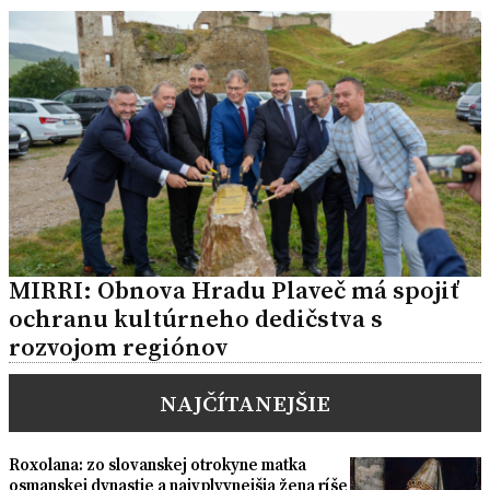
MIRRI: Obnova Hradu Plaveč má spojiť
ochranu kultúrneho dedičstva s
rozvojom regiónov
NAJČÍTANEJŠIE
Roxolana: zo slovanskej otrokyne matka
osmanskej dynastie a najvplyvnejšia žena ríše