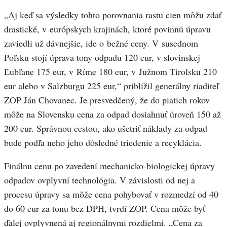
„Aj keď sa výsledky tohto porovnania rastu cien môžu zdať
drastické, v európskych krajinách, ktoré povinnú úpravu
zaviedli už dávnejšie, ide o bežné ceny. V susednom
Poľsku stojí úprava tony odpadu 120 eur, v slovinskej
Ľubľane 175 eur, v Ríme 180 eur, v Južnom Tirolsku 210
eur alebo v Salzburgu 225 eur,“ priblížil generálny riaditeľ
ZOP Ján Chovanec. Je presvedčený, že do piatich rokov
môže na Slovensku cena za odpad dosiahnuť úroveň 150 až
200 eur. Správnou cestou, ako ušetriť náklady za odpad
bude podľa neho jeho dôsledné triedenie a recyklácia.
Finálnu cenu po zavedení mechanicko-biologickej úpravy
odpadov ovplyvní technológia. V závislosti od nej a
procesu úpravy sa môže cena pohybovať v rozmedzí od 40
do 60 eur za tonu bez DPH, tvrdí ZOP. Cena môže byť
ďalej ovplyvnená aj regionálnymi rozdielmi. „Cena za