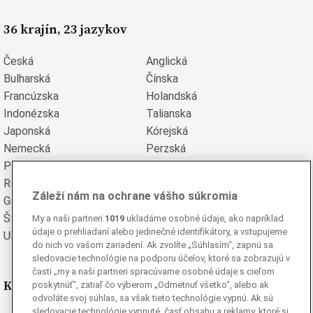
36 krajín, 23 jazykov
Česká
Anglická
Bulharská
Čínska
Francúzska
Holandská
Indonézska
Talianska
Japonská
Kórejská
Nemecká
Perzská
Poľská
Portugalská
Rumunská
Ruská
Záleží nám na ochrane vášho súkromia
Grécka
Španielska
Švédska
Turecká
My a naši partneri
1019
ukladáme osobné údaje, ako napríklad
údaje o prehliadaní alebo jedinečné identifikátory, a vstupujeme
Ukrajinská
Vietnamská
do nich vo vašom zariadení. Ak zvolíte „Súhlasím“, zapnú sa
sledovacie technológie na podporu účelov, ktoré sa zobrazujú v
časti „my a naši partneri spracúvame osobné údaje s cieľom
Kde nás nájdete
poskytnúť“, zatiaľ čo výberom „Odmetnuť všetko“, alebo ak
odvoláte svoj súhlas, sa však tieto technológie vypnú. Ak sú
sledovacie technológie vypnuté, časť obsahu a reklamy, ktoré si