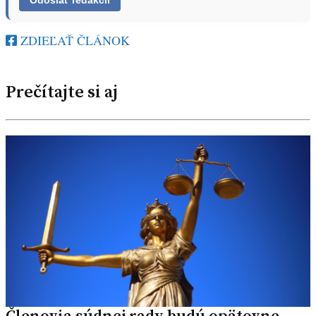
ZDIEĽAŤ ČLÁNOK
Prečítajte si aj
Členovia súdnej rady budú opätovne