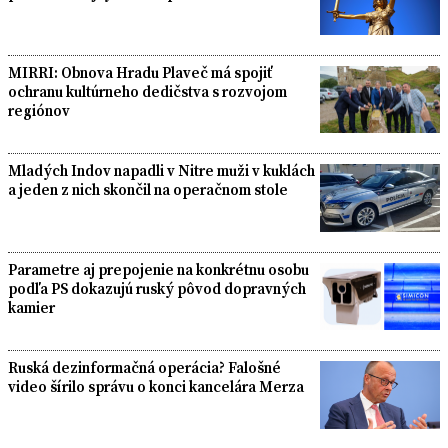
MIRRI: Obnova Hradu Plaveč má spojiť
ochranu kultúrneho dedičstva s rozvojom
regiónov
Mladých Indov napadli v Nitre muži v kuklách
a jeden z nich skončil na operačnom stole
Parametre aj prepojenie na konkrétnu osobu
podľa PS dokazujú ruský pôvod dopravných
kamier
Ruská dezinformačná operácia? Falošné
video šírilo správu o konci kancelára Merza