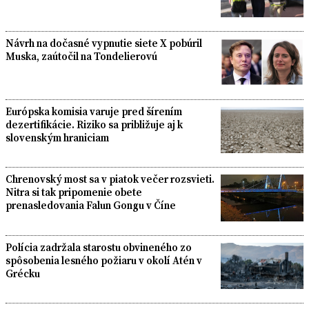
Návrh na dočasné vypnutie siete X pobúril
Muska, zaútočil na Tondelierovú
Európska komisia varuje pred šírením
dezertifikácie. Riziko sa približuje aj k
slovenským hraniciam
Chrenovský most sa v piatok večer rozsvieti.
Nitra si tak pripomenie obete
prenasledovania Falun Gongu v Číne
Polícia zadržala starostu obvineného zo
spôsobenia lesného požiaru v okolí Atén v
Grécku