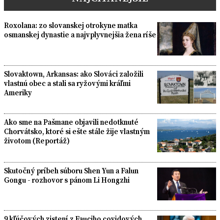
Roxolana: zo slovanskej otrokyne matka
osmanskej dynastie a najvplyvnejšia žena ríše
Slovaktown, Arkansas: ako Slováci založili
vlastnú obec a stali sa ryžovými kráľmi
Ameriky
Ako sme na Pašmane objavili nedotknuté
Chorvátsko, ktoré si ešte stále žije vlastným
životom (Reportáž)
Skutočný príbeh súboru Shen Yun a Falun
Gongu - rozhovor s pánom Li Hongzhi
9 kľúčových zistení z Fauciho covidových