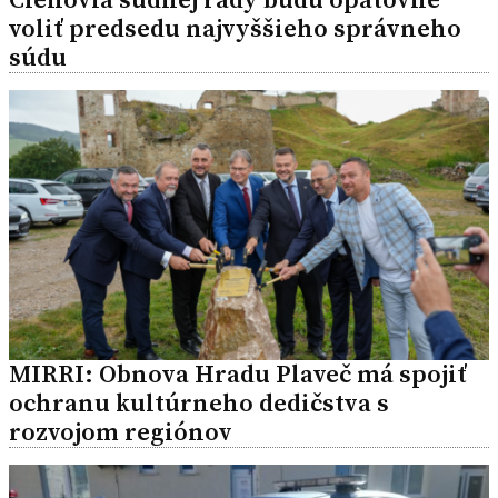
voliť predsedu najvyššieho správneho
súdu
MIRRI: Obnova Hradu Plaveč má spojiť
ochranu kultúrneho dedičstva s
rozvojom regiónov