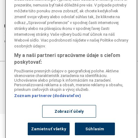
Facebook
prezeráte, nemusia byť také dôležité pre vás. V prípade potreby
Instagram
môžete túto ponuku znova zobraziť, ak chcete kedykoľvek
zmeniť svoje výbery alebo odvolať súhlas tak, že kliknete na
G
Ganjing
odkaz „Spravovať preferencie“ v spodnej časti internetovej
Youtube
stránky alebo na plávajúcu ikonu v spodnej ľavej časti
Twitter
internetovej stránky. Vaše výbery budú mať účinok na náš
Webové sídlo. Viac podrobností nájdete v našej Politike ochrany
Telegram
osobných údajov.
RSS
My a naši partneri spracúvame údaje s cieľom
poskytovať:
Používanie presných údajov o geografickej polohe. Aktívne
© 2026 Epoch Times Slovensko
skenovanie charakteristík zariadenia na identifikáciu.
Uchovávanie alebo prístup k informáciám na zariadení.
Personalizovaná reklama a obsah, meranie reklamy a obsahu,
Všetky práva vyhradené. Publikovanie alebo ďalšie šírenie
prieskum cieľových skupín a vývoj služieb.
správ a fotografií zo zdrojov TASR je bez
Zoznam partnerov (dodávateľov)
predchádzajúceho písomného súhlasu TASR porušením
autorského zákona.
Zobraziť účely
Zamietnuť všetky
Súhlasím