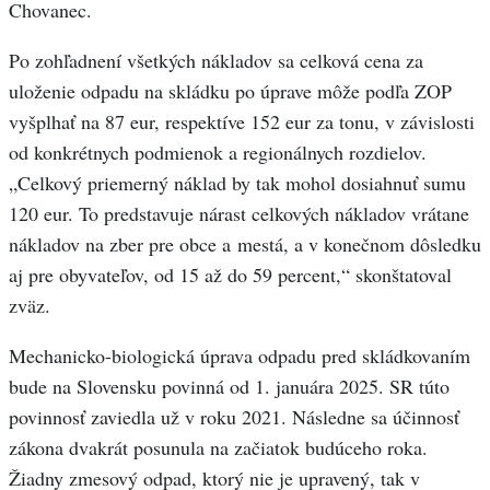
Chovanec.
Po zohľadnení všetkých nákladov sa celková cena za
uloženie odpadu na skládku po úprave môže podľa ZOP
vyšplhať na 87 eur, respektíve 152 eur za tonu, v závislosti
od konkrétnych podmienok a regionálnych rozdielov.
„Celkový priemerný náklad by tak mohol dosiahnuť sumu
120 eur. To predstavuje nárast celkových nákladov vrátane
nákladov na zber pre obce a mestá, a v konečnom dôsledku
aj pre obyvateľov, od 15 až do 59 percent,“ skonštatoval
zväz.
Mechanicko-biologická úprava odpadu pred skládkovaním
bude na Slovensku povinná od 1. januára 2025. SR túto
povinnosť zaviedla už v roku 2021. Následne sa účinnosť
zákona dvakrát posunula na začiatok budúceho roka.
Žiadny zmesový odpad, ktorý nie je upravený, tak v