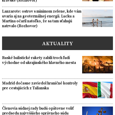
kravské (Rozhovor)
Lanzarote: ostrov s minimom zelene, kde vám
uvaria aj na geotermálnej energii. Lucku a
Martina očaril natoľko, že sa tam sťahujú
natrvalo (Rozhovor)
AKTUALITY
Ruské balistické rakety zabili troch ľudí
východne od ukrajinského hlavného mesta
Madrid dočasne zaviedol hraničné kontroly
pre cestujúcich z Talianska
Členovia súdnej rady budú opätovne voliť
predsedu najvyššieho správneho súdu