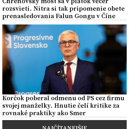
Chrenovský most sa v piatok večer
rozsvieti. Nitra si tak pripomenie obete
prenasledovania Falun Gongu v Číne
Korčok poberal odmenu od PS cez firmu
svojej manželky. Hnutie čelí kritike za
rovnaké praktiky ako Smer
NAJČÍTANEJŠIE