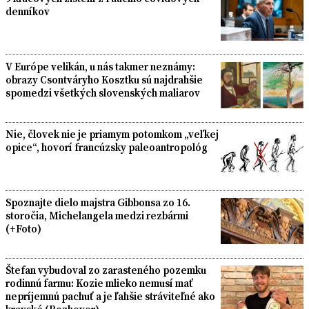
denníkov
V Európe velikán, u nás takmer neznámy:
obrazy Csontváryho Kosztku sú najdrahšie
spomedzi všetkých slovenských maliarov
Nie, človek nie je priamym potomkom „veľkej
opice“, hovorí francúzsky paleoantropológ
Spoznajte dielo majstra Gibbonsa zo 16.
storočia, Michelangela medzi rezbármi
(+Foto)
Štefan vybudoval zo zarasteného pozemku
rodinnú farmu: Kozie mlieko nemusí mať
nepríjemnú pachuť a je ľahšie stráviteľné ako