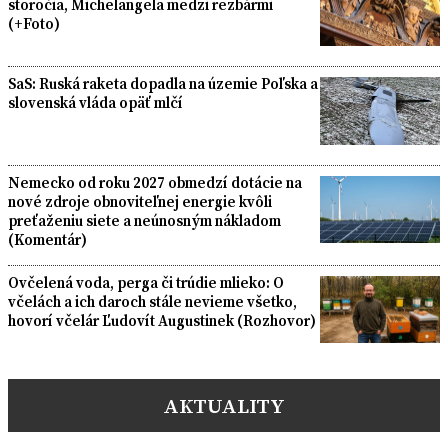
storočia, Michelangela medzi rezbármi
(+Foto)
SaS: Ruská raketa dopadla na územie Poľska a
slovenská vláda opäť mlčí
Nemecko od roku 2027 obmedzí dotácie na
nové zdroje obnoviteľnej energie kvôli
preťaženiu siete a neúnosným nákladom
(Komentár)
Ovčelená voda, perga či trúdie mlieko: O
včelách a ich daroch stále nevieme všetko,
hovorí včelár Ľudovít Augustinek (Rozhovor)
AKTUALITY