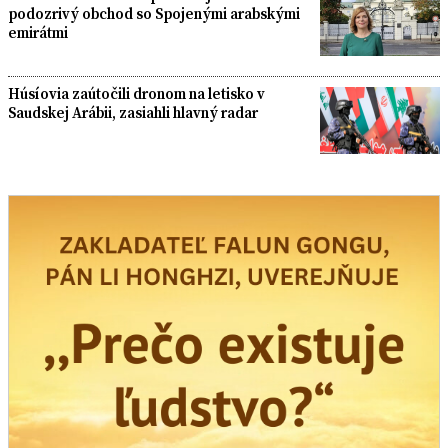
podozrivý obchod so Spojenými arabskými
emirátmi
Húsíovia zaútočili dronom na letisko v
Saudskej Arábii, zasiahli hlavný radar