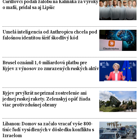
Čurillovci podali žalobu na Kaliňáka za výroky
o mafii, pridal sa aj Lipšic
Umelá inteligencia od Anthropicu chcela pod
falošnou identitou šíriť škodlivý kód
Brusel oznámil 1,4-miliardovú platbu pre
Kyjev z výnosov zo zmrazených ruských aktív
Kyjev prvýkrát nepriznal zostrelenie ani
jednej ruskej rakety. Zelenskyj opäť žiada
viac protivzdušnej obrany
Libanon: Domov sa začalo vracať vyše 800-
tisíc ľudí vysídlených v dôsledku konfliktu s
Izraelom