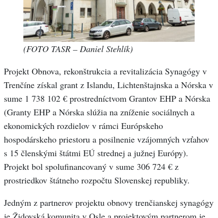
(FOTO TASR – Daniel Stehlík)
Projekt Obnova, rekonštrukcia a revitalizácia Synagógy v
Trenčíne získal grant z Islandu, Lichtenštajnska a Nórska v
sume 1 738 102​​ € prostredníctvom Grantov EHP a Nórska
(Granty EHP a Nórska slúžia na zníženie sociálnych a
ekonomických rozdielov v rámci Európskeho
hospodárskeho priestoru a posilnenie vzájomných vzťahov
s 15 členskými štátmi EÚ strednej a južnej Európy).
Projekt bol spolufinancovaný v sume 306 724 € z
prostriedkov štátneho rozpočtu Slovenskej republiky.
Jedným z partnerov projektu obnovy trenčianskej synagógy
je Židovská komunita v Osle a projektovým partnerom je