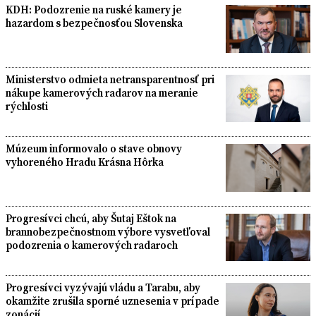
KDH: Podozrenie na ruské kamery je
hazardom s bezpečnosťou Slovenska
Ministerstvo odmieta netransparentnosť pri
nákupe kamerových radarov na meranie
rýchlosti
Múzeum informovalo o stave obnovy
vyhoreného Hradu Krásna Hôrka
Progresívci chcú, aby Šutaj Eštok na
brannobezpečnostnom výbore vysvetľoval
podozrenia o kamerových radaroch
Progresívci vyzývajú vládu a Tarabu, aby
okamžite zrušila sporné uznesenia v prípade
zonácií