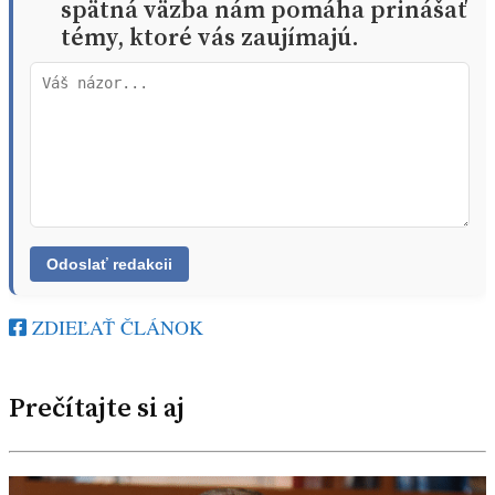
spätná väzba nám pomáha prinášať
témy, ktoré vás zaujímajú.
ZDIEĽAŤ ČLÁNOK
Prečítajte si aj