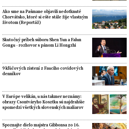
Ako sme na Pašmane objavili nedotknuté
Chorvátsko, ktoré si ešte stále žije vlastným
životom (Reportáž)
Skutočný príbeh súboru Shen Yun a Falun
Gongu - rozhovor s pánom Li Hongzhi
9 kľúčových zistení z Fauciho covidových
denníkov
V Európe velikán, u nás takmer neznámy:
obrazy Csontváryho Kosztku sú najdrahšie
spomedzi všetkých slovenských maliarov
Spoznajte dielo majstra Gibbonsa zo 16.