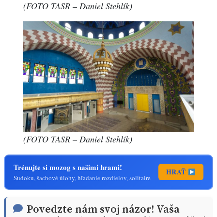
(FOTO TASR – Daniel Stehlík)
(FOTO TASR – Daniel Stehlík)
Trénujte si mozog s našimi hrami!
HRAŤ
Sudoku, šachové úlohy, hľadanie rozdielov, solitaire
Povedzte nám svoj názor! Vaša