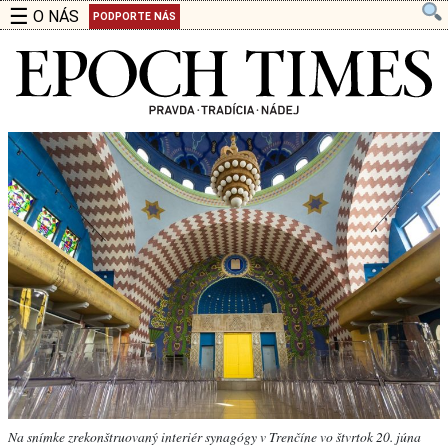
☰
O NÁS
PODPORTE NÁS
Na snímke zrekonštruovaný interiér synagógy v Trenčíne vo štvrtok 20. júna