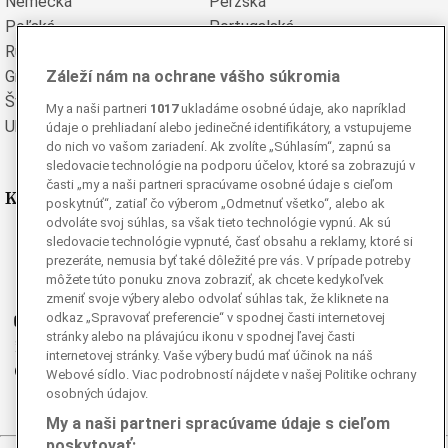
Nemecká
Perzská
Poľská
Portugalská
Rumunská
Ruská
Grécka
Španielska
Záleží nám na ochrane vášho súkromia
Švédska
Turecká
My a naši partneri
1017
ukladáme osobné údaje, ako napríklad
Ukrajinská
Vietnamská
údaje o prehliadaní alebo jedinečné identifikátory, a vstupujeme
do nich vo vašom zariadení. Ak zvolíte „Súhlasím“, zapnú sa
sledovacie technológie na podporu účelov, ktoré sa zobrazujú v
časti „my a naši partneri spracúvame osobné údaje s cieľom
Kde nás nájdete
poskytnúť“, zatiaľ čo výberom „Odmetnuť všetko“, alebo ak
odvoláte svoj súhlas, sa však tieto technológie vypnú. Ak sú
sledovacie technológie vypnuté, časť obsahu a reklamy, ktoré si
Facebook
prezeráte, nemusia byť také dôležité pre vás. V prípade potreby
Instagram
môžete túto ponuku znova zobraziť, ak chcete kedykoľvek
G
Ganjing
zmeniť svoje výbery alebo odvolať súhlas tak, že kliknete na
odkaz „Spravovať preferencie“ v spodnej časti internetovej
Youtube
stránky alebo na plávajúcu ikonu v spodnej ľavej časti
Twitter
internetovej stránky. Vaše výbery budú mať účinok na náš
Telegram
Webové sídlo. Viac podrobností nájdete v našej Politike ochrany
osobných údajov.
RSS
My a naši partneri spracúvame údaje s cieľom
poskytovať: