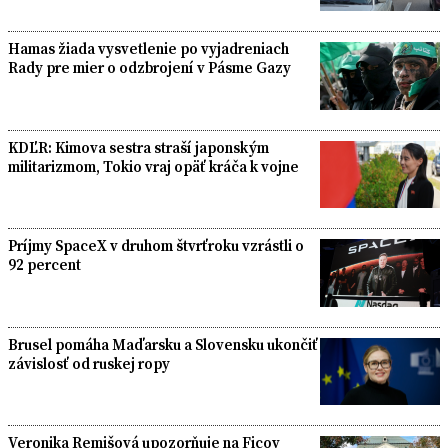
Hamas žiada vysvetlenie po vyjadreniach
Rady pre mier o odzbrojení v Pásme Gazy
KDĽR: Kimova sestra straší japonským
militarizmom, Tokio vraj opäť kráča k vojne
Príjmy SpaceX v druhom štvrťroku vzrástli o
92 percent
Brusel pomáha Maďarsku a Slovensku ukončiť
závislosť od ruskej ropy
Veronika Remišová upozorňuje na Ficov