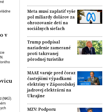
čné
Meta musí zaplatiť vyše
ovládne
pol miliardy dolárov za
ohrozovanie detí na
sociálnych sieťach
o v
Trump podpísal
nariadenie zamerané
cie
proti takzvanej
N.
pôrodnej turistike
ktorého
MAAE varuje pred čoraz
častejšími výpadkami
ovicu
elektriny v Záporožskej
jadrovej elektrárni na
Ukrajine
d (NKÚ).
chém
nych
MZV: Podporu