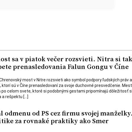
t sa v piatok večer rozsvieti. Nitra si ta
ete prenasledovania Falun Gongu v Číne
a Chrenovský most v Nitre rozsvieti ako symbol podpory ľudských práv a
dí, ktorí sú v Číne prenasledovaní za svoje duchovné presvedčenie. Mest
 po celom svete, ktoré si podobnými gestami pripomínajú dôležitosť 
 a rešpektu […]
l odmenu od PS cez firmu svojej manželky
itike za rovnaké praktiky ako Smer