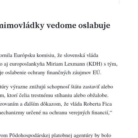
 mimovládky vedome oslabuje
ornila Európsku komisiu, že slovenská vláda
 to aj europoslankyňa Miriam Lexmann (KDH) s tým,
uje oslabenie ochrany finančných záujmov EÚ.
úry výrazne znižujú schopnosť štátu zastaviť alebo
om, ktorí čelia trestnému stíhaniu alebo obžalobe.
rovaním a ďalším dôkazom, že vláda Roberta Fica
echanizmy určené na ochranu verejných financií,“
tvom Pôdohospodárskej platobnej agentúry by bolo