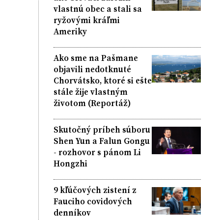
vlastnú obec a stali sa
ryžovými kráľmi
Ameriky
Ako sme na Pašmane
objavili nedotknuté
Chorvátsko, ktoré si ešte
stále žije vlastným
životom (Reportáž)
Skutočný príbeh súboru
Shen Yun a Falun Gongu
- rozhovor s pánom Li
Hongzhi
9 kľúčových zistení z
Fauciho covidových
denníkov