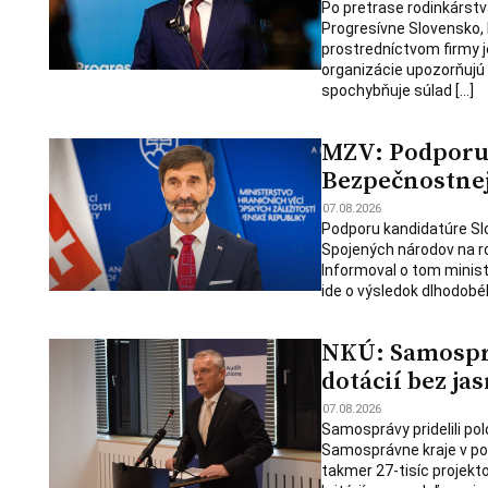
Po pretrase rodinkárstv
Progresívne Slovensko,
prostredníctvom firmy j
organizácie upozorňujú
spochybňuje súlad […]
MZV: Podporu 
Bezpečnostnej 
07.08.2026
Podporu kandidatúre Slo
Spojených národov na ro
Informoval o tom minist
ide o výsledok dlhodobé
NKÚ: Samosprá
dotácií bez jas
07.08.2026
Samosprávy pridelili polo
Samosprávne kraje v po
takmer 27-tisíc projekt