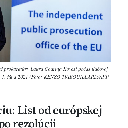
j prokuratúry Laura Codruța Kövesi počas tlačovej
rgu 1. júna 2021 (Foto: KENZO TRIBOUILLARD/AFP
u: List od európskej
po rezolúcii