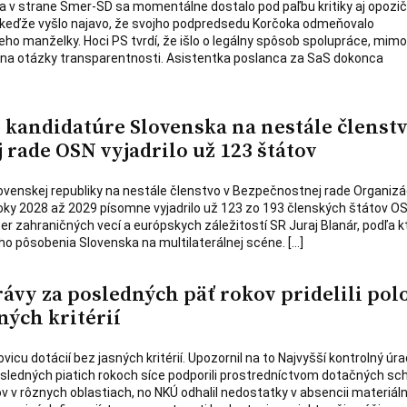
a v strane Smer-SD sa momentálne dostalo pod paľbu kritiky aj opozi
 keďže vyšlo najavo, že svojho podpredsedu Korčoka odmeňovalo
eho manželky. Hoci PS tvrdí, že išlo o legálny spôsob spolupráce, mim
 na otázky transparentnosti. Asistentka poslanca za SaS dokonca
kandidatúre Slovenska na nestále členstv
rade OSN vyjadrilo už 123 štátov
venskej republiky na nestále členstvo v Bezpečnostnej rade Organizá
ky 2028 až 2029 písomne vyjadrilo už 123 zo 193 členských štátov OS
er zahraničných vecí a európskych záležitostí SR Juraj Blanár, podľa 
ho pôsobenia Slovenska na multilaterálnej scéne. […]
vy za posledných päť rokov pridelili pol
ných kritérií
vicu dotácií bez jasných kritérií. Upozornil na to Najvyšší kontrolný úra
sledných piatich rokoch síce podporili prostredníctvom dotačných s
ov v rôznych oblastiach, no NKÚ odhalil nedostatky v absencii materiál