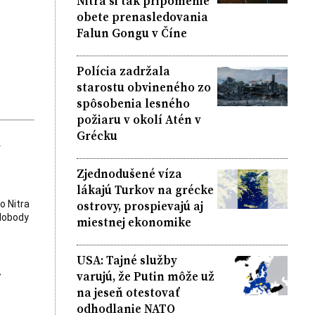
Nitra si tak pripomenie
obete prenasledovania
Falun Gongu v Číne
Polícia zadržala
starostu obvineného zo
spôsobenia lesného
požiaru v okolí Atén v
Grécku
k
Zjednodušené víza
lákajú Turkov na grécke
ostrovy, prospievajú aj
o Nitra
slobody
miestnej ekonomike
USA: Tajné služby
.
varujú, že Putin môže už
na jeseň otestovať
odhodlanie NATO