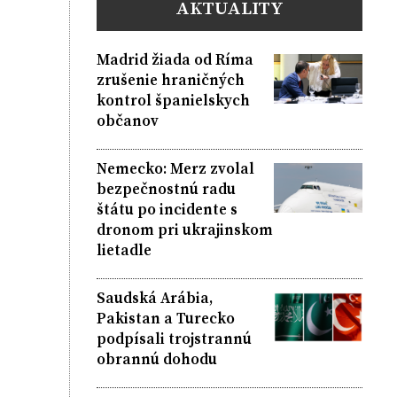
AKTUALITY
Madrid žiada od Ríma
zrušenie hraničných
kontrol španielskych
občanov
Nemecko: Merz zvolal
bezpečnostnú radu
štátu po incidente s
dronom pri ukrajinskom
lietadle
Saudská Arábia,
Pakistan a Turecko
podpísali trojstrannú
obrannú dohodu