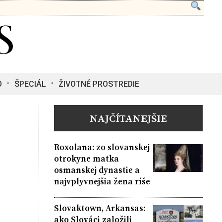
O
ŠPECIÁL
ŽIVOTNÉ PROSTREDIE
NAJČÍTANEJŠIE
Roxolana: zo slovanskej
otrokyne matka
osmanskej dynastie a
najvplyvnejšia žena ríše
Slovaktown, Arkansas:
ako Slováci založili