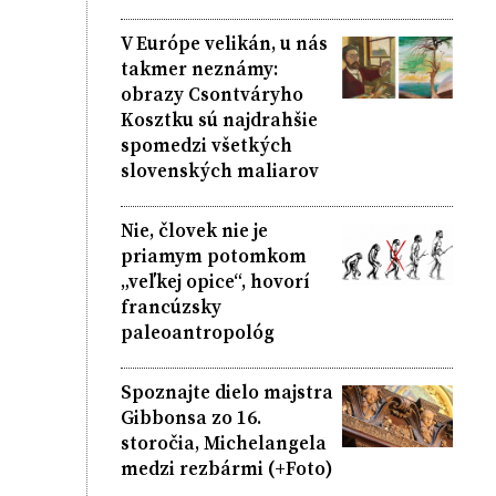
V Európe velikán, u nás
takmer neznámy:
obrazy Csontváryho
Kosztku sú najdrahšie
spomedzi všetkých
slovenských maliarov
Nie, človek nie je
priamym potomkom
„veľkej opice“, hovorí
francúzsky
paleoantropológ
Spoznajte dielo majstra
Gibbonsa zo 16.
storočia, Michelangela
medzi rezbármi (+Foto)