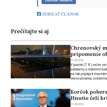
ZDIEĽAŤ ČLÁNOK
Prečítajte si aj
Chrenovský mos
pripomenie ob
07.08.2026
V piatok (7. 8.) večer s
solidarity s miliónmi ľu
sa tak pripája k mestám
vierovyznania, svedomia
Korčok pobera
Hnutie čelí kr
07.08.2026