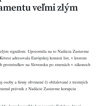
amentu veľmi zlým
i zlým signálom. Upozornila na to Nadácia Zastavme
övesi adresovala Európskej komisii list, v ktorom
ch prostriedkov na Slovensku po zmenách v zákonoch
aj osoby a firmy obvinené či obžalované z trestných
omenul právnik z Nadácie Zastavme korupciu