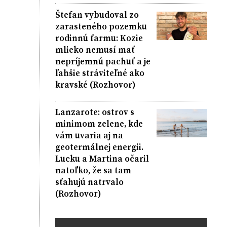
Štefan vybudoval zo
zarasteného pozemku
rodinnú farmu: Kozie
mlieko nemusí mať
nepríjemnú pachuť a je
ľahšie stráviteľné ako
kravské (Rozhovor)
Lanzarote: ostrov s
minimom zelene, kde
vám uvaria aj na
geotermálnej energii.
Lucku a Martina očaril
natoľko, že sa tam
sťahujú natrvalo
(Rozhovor)