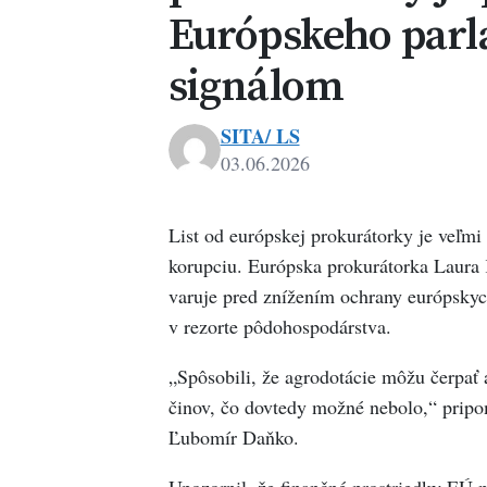
Európskeho parl
signálom
SITA/ LS
03.06.2026
List od európskej prokurátorky je veľm
korupciu. Európska prokurátorka Laura K
varuje pred znížením ochrany európsky
v rezorte pôdohospodárstva.
„Spôsobili, že agrodotácie môžu čerpať 
činov, čo dovtedy možné nebolo,“ prip
Ľubomír Daňko.