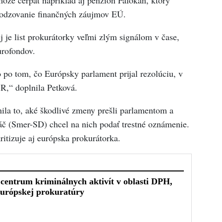
ôže čerpať napríklad aj penzión Fafokan, ktorý
kodzovanie finančných záujmov EÚ.
j je list prokurátorky veľmi zlým signálom v čase,
urofondov.
o po tom, čo Európsky parlament prijal rezolúciu, v
SR,“ doplnila Petková.
ila to, aké škodlivé zmeny prešli parlamentom a
č (Smer-SD) chcel na nich podať trestné oznámenie.
kritizuje aj európska prokurátorka.