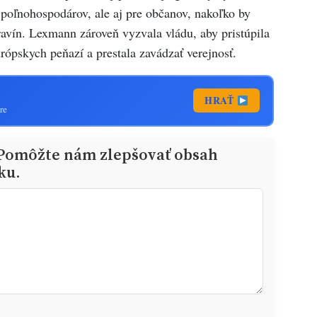
h poľnohospodárov, ale aj pre občanov, nakoľko by
avín. Lexmann zároveň vyzvala vládu, aby pristúpila
ópskych peňazí a prestala zavádzať verejnosť.
HRAŤ
re
 Pomôžte nám zlepšovať obsah
ku.