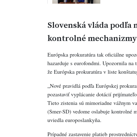
Slovenská vláda podľa
kontrolné mechanizmy
Európska prokuratúra tak oficiálne upoz
hazarduje s eurofondmi. Upozornila na
že Európska prokuratúra v liste konštat
„Nové pravidlá podľa Európskej prokurat
pozastaviť vyplácanie dotácií prijímateľ
Tieto zistenia sú mimoriadne vážnym va
(Smer-SD) vedome oslabuje kontrolné m
uviedla europoslankyňa.
Prípadné zastavenie platieb prostredníc