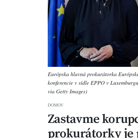
Európska hlavná prokurátorka Európske
konferencie v sídle EPPO v Luxembu
via Getty Images)
DOMOV
Zastavme korupci
prokurátorky je 