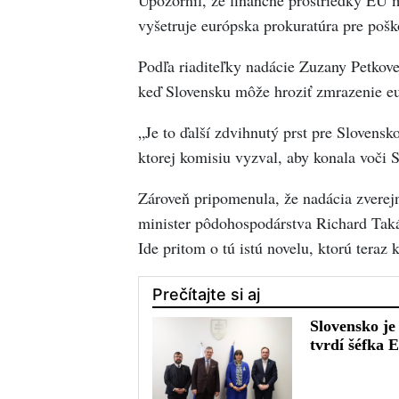
Upozornil, že finančné prostriedky EÚ m
vyšetruje európska prokuratúra pre poš
Podľa riaditeľky nadácie Zuzany Petkove
keď Slovensku môže hroziť zmrazenie e
„Je to ďalší zdvihnutý prst pre Slovensk
ktorej komisiu vyzval, aby konala voči 
Zároveň pripomenula, že nadácia zverejn
minister pôdohospodárstva Richard Taká
Ide pritom o tú istú novelu, ktorú teraz 