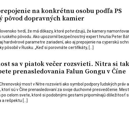
prepojenie na konkrétnu osobu podľa PS
ý pôvod dopravných kamier
lovensko tvrdí, že má dôkazy, ktoré potvrdzujú, že kamery namontova
 ruského pôvodu. Ako upozornil bezpečnostný expert hnutia Peter Bát
aj hardvérové parametre zariadení, ako aj prepojenie na cyperskú sch
ky pôsobil v Rusku. „Keď si porovnáte certifikáty, […]
t sa v piatok večer rozsvieti. Nitra si ta
ete prenasledovania Falun Gongu v Číne
a Chrenovský most v Nitre rozsvieti ako symbol podpory ľudských práv a
dí, ktorí sú v Číne prenasledovaní za svoje duchovné presvedčenie. Mest
 po celom svete, ktoré si podobnými gestami pripomínajú dôležitosť 
 a rešpektu […]