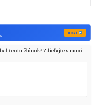
HRAŤ
re
al tento článok? Zdieľajte s nami