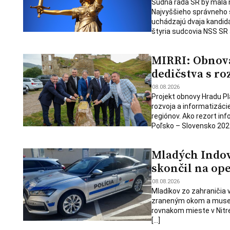
Súdna rada SR by mala 
Najvyššieho správneho s
uchádzajú dvaja kandid
štyria sudcovia NSS SR 
MIRRI: Obnova
dedičstva s r
08.08.2026
Projekt obnovy Hradu Pl
rozvoja a informatizáci
regiónov. Ako rezort inf
Poľsko – Slovensko 2021
Mladých Indov 
skončil na op
08.08.2026
Mladíkov zo zahraničia v
zraneným okom a museli 
rovnakom mieste v Nitr
[…]