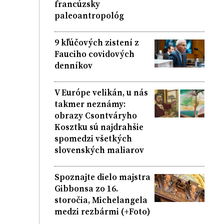
francúzsky
paleoantropológ
9 kľúčových zistení z
Fauciho covidových
denníkov
V Európe velikán, u nás
takmer neznámy:
obrazy Csontváryho
Kosztku sú najdrahšie
spomedzi všetkých
slovenských maliarov
Spoznajte dielo majstra
Gibbonsa zo 16.
storočia, Michelangela
medzi rezbármi (+Foto)