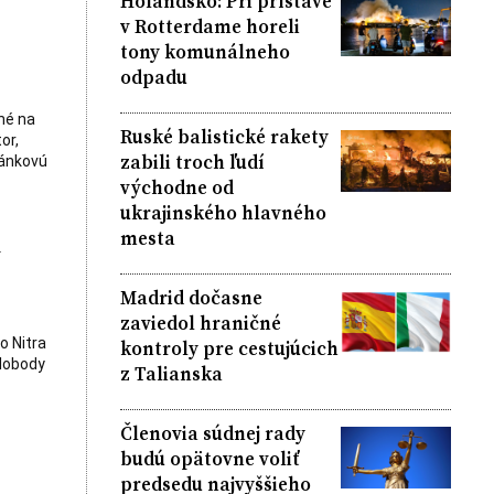
Holandsko: Pri prístave
v Rotterdame horeli
tony komunálneho
odpadu
né na
Ruské balistické rakety
or,
zabili troch ľudí
ránkovú
východne od
ukrajinského hlavného
mesta
k
Madrid dočasne
zaviedol hraničné
o Nitra
kontroly pre cestujúcich
slobody
z Talianska
Členovia súdnej rady
budú opätovne voliť
predsedu najvyššieho