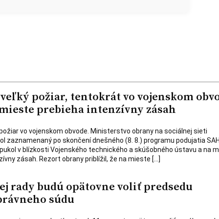
 veľký požiar, tentokrát vo vojenskom obv
 mieste prebieha intenzívny zásah
 požiar vo vojenskom obvode. Ministerstvo obrany na sociálnej sieti
 bol zaznamenaný po skončení dnešného (8. 8.) programu podujatia S
ypukol v blízkosti Vojenského technického a skúšobného ústavu a na m
ívny zásah. Rezort obrany priblížil, že na mieste […]
ej rady budú opätovne voliť predsedu
právneho súdu