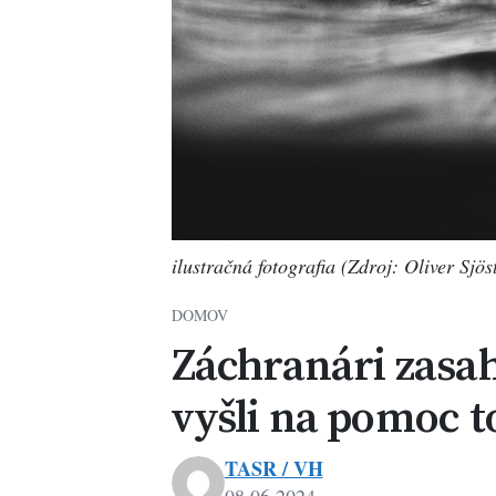
ilustračná fotografia (Zdroj: Oliver Sjös
DOMOV
Záchranári zasah
vyšli na pomoc t
TASR / VH