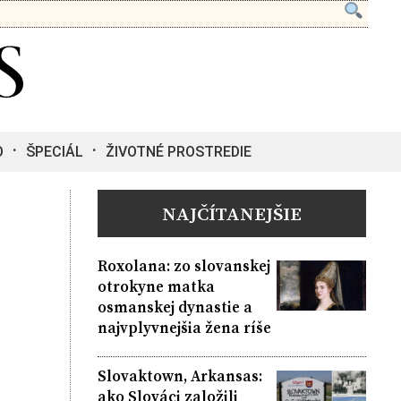
O
ŠPECIÁL
ŽIVOTNÉ PROSTREDIE
NAJČÍTANEJŠIE
Roxolana: zo slovanskej
otrokyne matka
osmanskej dynastie a
najvplyvnejšia žena ríše
Slovaktown, Arkansas:
ako Slováci založili