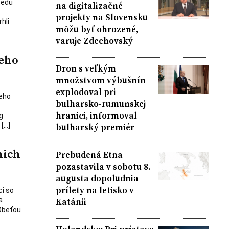
sedu
na digitalizačné
projekty na Slovensku
hli
môžu byť ohrozené,
varuje Zdechovský
neho
Dron s veľkým
množstvom výbušnín
explodoval pri
neho
bulharsko-rumunskej
hranici, informoval
g
bulharský premiér
 […]
nich
Prebudená Etna
pozastavila v sobotu 8.
augusta dopoludnia
prílety na letisko v
ci so
Katánii
a
 Obeťou