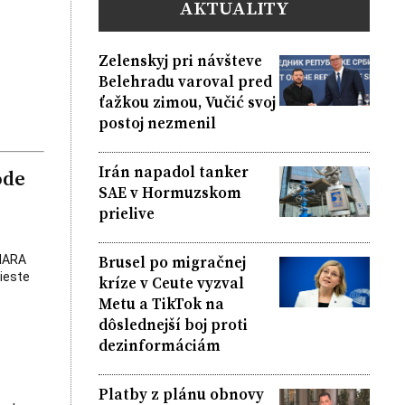
AKTUALITY
Zelenskyj pri návšteve
Belehradu varoval pred
ťažkou zimou, Vučić svoj
postoj nezmenil
Irán napadol tanker
ode
SAE v Hormuzskom
prielive
Brusel po migračnej
AHARA
ieste
kríze v Ceute vyzval
Metu a TikTok na
dôslednejší boj proti
dezinformáciám
Platby z plánu obnovy