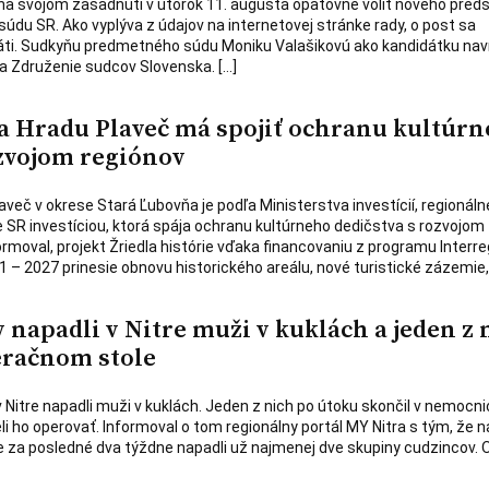
na svojom zasadnutí v utorok 11. augusta opätovne voliť nového pred
údu SR. Ako vyplýva z údajov na internetovej stránke rady, o post sa
áti. Sudkyňu predmetného súdu Moniku Valašikovú ako kandidátku navr
a Združenie sudcov Slovenska. […]
 Hradu Plaveč má spojiť ochranu kultúr
ozvojom regiónov
aveč v okrese Stará Ľubovňa je podľa Ministerstva investícií, regionál
e SR investíciou, ktorá spája ochranu kultúrneho dedičstva s rozvojom
ormoval, projekt Žriedla histórie vďaka financovaniu z programu Interre
 – 2027 prinesie obnovu historického areálu, nové turistické zázemie,
napadli v Nitre muži v kuklách a jeden z 
eračnom stole
 Nitre napadli muži v kuklách. Jeden z nich po útoku skončil v nemocni
ho operovať. Informoval o tom regionálny portál MY Nitra s tým, že n
e za posledné dva týždne napadli už najmenej dve skupiny cudzincov.