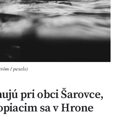
tröm / pexels)
ujú pri obci Šarovce,
opiacim sa v Hrone