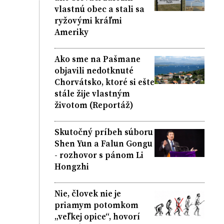
vlastnú obec a stali sa
ryžovými kráľmi
Ameriky
Ako sme na Pašmane
objavili nedotknuté
Chorvátsko, ktoré si ešte
stále žije vlastným
životom (Reportáž)
Skutočný príbeh súboru
Shen Yun a Falun Gongu
- rozhovor s pánom Li
Hongzhi
Nie, človek nie je
priamym potomkom
„veľkej opice“, hovorí