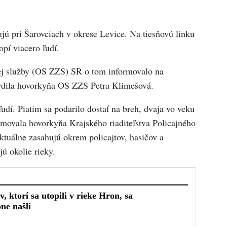
ú pri Šarovciach v okrese Levice. Na tiesňovú linku
opí viacero ľudí.
ej služby (OS ZZS) SR o tom informovalo na
tvrdila hovorkyňa OS ZZS Petra Klimešová.
udí. Piatim sa podarilo dostať na breh, dvaja vo veku
rmovala hovorkyňa Krajského riaditeľstva Policajného
ktuálne zasahujú okrem policajtov, hasičov a
jú okolie rieky.