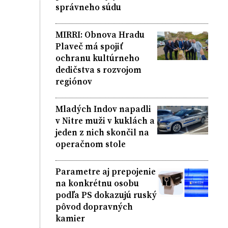
správneho súdu
MIRRI: Obnova Hradu
Plaveč má spojiť
ochranu kultúrneho
dedičstva s rozvojom
regiónov
Mladých Indov napadli
v Nitre muži v kuklách a
jeden z nich skončil na
operačnom stole
Parametre aj prepojenie
na konkrétnu osobu
podľa PS dokazujú ruský
pôvod dopravných
kamier