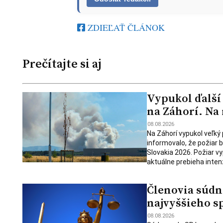
ZDIEĽAŤ ČLÁNOK
Prečítajte si aj
Vypukol ďalší
na Záhorí. Na
08.08.2026
Na Záhorí vypukol veľký
informovalo, že požiar
Slovakia 2026. Požiar v
aktuálne prebieha intenz
Členovia súdn
najvyššieho s
08.08.2026