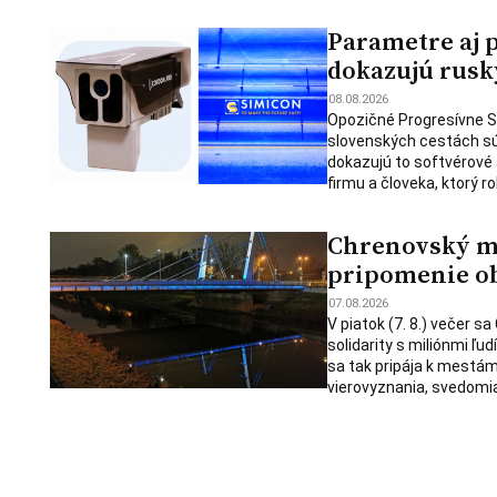
Parametre aj 
dokazujú rusk
08.08.2026
Opozičné Progresívne S
slovenských cestách sú
dokazujú to softvérové 
firmu a človeka, ktorý ro
Chrenovský mos
pripomenie ob
07.08.2026
V piatok (7. 8.) večer s
solidarity s miliónmi ľu
sa tak pripája k mestám
vierovyznania, svedomia