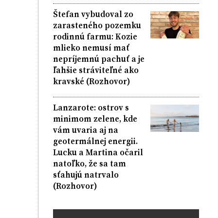
Štefan vybudoval zo
zarasteného pozemku
rodinnú farmu: Kozie
mlieko nemusí mať
nepríjemnú pachuť a je
ľahšie stráviteľné ako
kravské (Rozhovor)
Lanzarote: ostrov s
minimom zelene, kde
vám uvaria aj na
geotermálnej energii.
Lucku a Martina očaril
natoľko, že sa tam
sťahujú natrvalo
(Rozhovor)