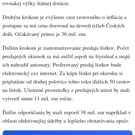
rovnakej výšky štátnej dotácie.
Druhým krokom je zvýšenie cien cestovného o infláciu a
postupne sa má cena dorovnať na úroveň tržieb Českých
dráh. Očakávaný prínos je 36 mil. eur.
Ďalším krokom je zautomatizovanie predaja lístkov. Počet
predajných okienok sa má znížiť aspoň na štyridsať a majú
ich nahradiť automaty. Preferovaný predaj lístkov bude
elektronický cez internet. Za kúpu lístku pri okienku si
priplatíme od druhej polovice tohto roku ďalších 50 centov
na lístok. Ušetrené prostriedky z predajných miest by mali
vytvoriť sumu 13 mil. eur ročne.
Ďalšie odporúčania by mali usporiť 38 mil. eur napríklad v
oblasti efektívnejšej údržby a lepšieho obstarávania opráv.