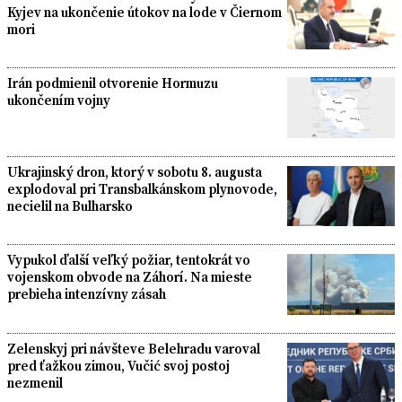
Kyjev na ukončenie útokov na lode v Čiernom
mori
Irán podmienil otvorenie Hormuzu
ukončením vojny
Ukrajinský dron, ktorý v sobotu 8. augusta
explodoval pri Transbalkánskom plynovode,
necielil na Bulharsko
Vypukol ďalší veľký požiar, tentokrát vo
vojenskom obvode na Záhorí. Na mieste
prebieha intenzívny zásah
Zelenskyj pri návšteve Belehradu varoval
pred ťažkou zimou, Vučić svoj postoj
nezmenil