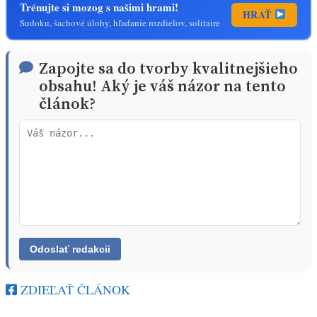
Trénujte si mozog s našimi hrami!
HRAŤ
Sudoku, šachové úlohy, hľadanie rozdielov, solitaire
Zapojte sa do tvorby kvalitnejšieho
obsahu! Aký je váš názor na tento
článok?
ZDIEĽAŤ ČLÁNOK