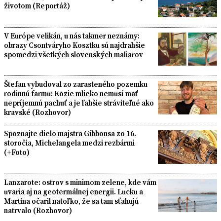
životom (Reportáž)
V Európe velikán, u nás takmer neznámy:
obrazy Csontváryho Kosztku sú najdrahšie
spomedzi všetkých slovenských maliarov
Štefan vybudoval zo zarasteného pozemku
rodinnú farmu: Kozie mlieko nemusí mať
nepríjemnú pachuť a je ľahšie stráviteľné ako
kravské (Rozhovor)
Spoznajte dielo majstra Gibbonsa zo 16.
storočia, Michelangela medzi rezbármi
(+Foto)
Lanzarote: ostrov s minimom zelene, kde vám
uvaria aj na geotermálnej energii. Lucku a
Martina očaril natoľko, že sa tam sťahujú
natrvalo (Rozhovor)