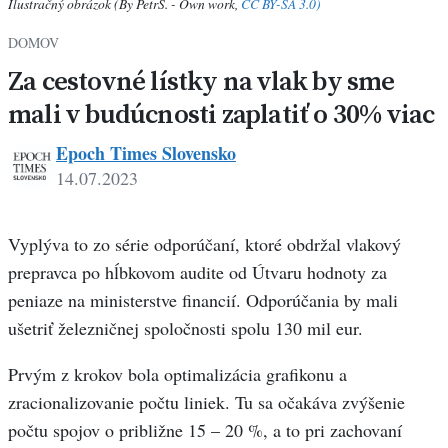
Ilustračný obrázok (By PetrS. - Own work,
CC BY-SA 3.0)
DOMOV
Za cestovné lístky na vlak by sme
mali v budúcnosti zaplatiť o 30% viac
Epoch Times Slovensko
14.07.2023
Vyplýva to zo série odporúčaní, ktoré obdržal vlakový
prepravca po hĺbkovom audite od Útvaru hodnoty za
peniaze na ministerstve financií. Odporúčania by mali
ušetriť železničnej spoločnosti spolu 130 mil eur.
Prvým z krokov bola optimalizácia grafikonu a
zracionalizovanie počtu liniek. Tu sa očakáva zvýšenie
počtu spojov o približne 15 – 20 %, a to pri zachovaní