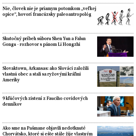
Nie, človek nie je priamym potomkom „veľkej
opice“, hovorí francúzsky paleoantropológ
Skutočný príbeh súboru Shen Yun a Falun
Gongu - rozhovor s pánom Li Hongzhi
Slovaktown, Arkansas: ako Slováci založili
vlastnú obec a stali sa ryžovými kráľmi
Ameriky
9 kľúčových zistení z Fauciho covidových
denníkov
Ako sme na Pašmane objavili nedotknuté
Chorvátsko, ktoré si ešte stále žije vlastným