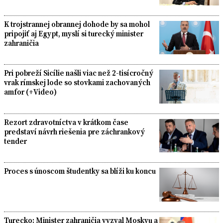
K trojstrannej obrannej dohode by sa mohol
pripojiť aj Egypt, myslí si turecký minister
zahraničia
Pri pobreží Sicílie našli viac než 2-tisícročný
vrak rímskej lode so stovkami zachovaných
amfor (+Video)
Rezort zdravotníctva v krátkom čase
predstaví návrh riešenia pre záchrankový
tender
Proces s únoscom študentky sa blíži ku koncu
Turecko: Minister zahraničia vyzval Moskvu a