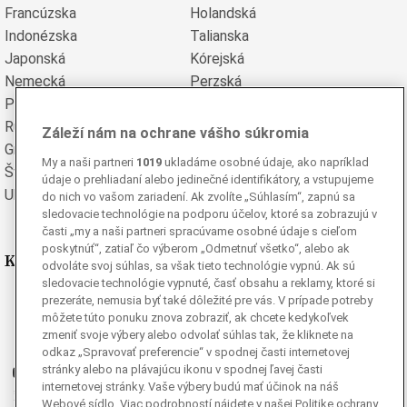
Francúzska
Holandská
Indonézska
Talianska
Japonská
Kórejská
Nemecká
Perzská
Poľská
Portugalská
Rumunská
Ruská
Záleží nám na ochrane vášho súkromia
Grécka
Španielska
My a naši partneri
1019
ukladáme osobné údaje, ako napríklad
Švédska
Turecká
údaje o prehliadaní alebo jedinečné identifikátory, a vstupujeme
Ukrajinská
Vietnamská
do nich vo vašom zariadení. Ak zvolíte „Súhlasím“, zapnú sa
sledovacie technológie na podporu účelov, ktoré sa zobrazujú v
časti „my a naši partneri spracúvame osobné údaje s cieľom
poskytnúť“, zatiaľ čo výberom „Odmetnuť všetko“, alebo ak
Kde nás nájdete
odvoláte svoj súhlas, sa však tieto technológie vypnú. Ak sú
sledovacie technológie vypnuté, časť obsahu a reklamy, ktoré si
Facebook
prezeráte, nemusia byť také dôležité pre vás. V prípade potreby
môžete túto ponuku znova zobraziť, ak chcete kedykoľvek
Instagram
zmeniť svoje výbery alebo odvolať súhlas tak, že kliknete na
G
Ganjing
odkaz „Spravovať preferencie“ v spodnej časti internetovej
stránky alebo na plávajúcu ikonu v spodnej ľavej časti
Youtube
internetovej stránky. Vaše výbery budú mať účinok na náš
Twitter
Webové sídlo. Viac podrobností nájdete v našej Politike ochrany