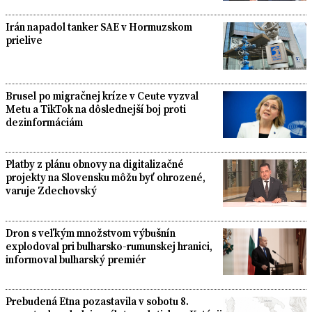
Irán napadol tanker SAE v Hormuzskom
prielive
Brusel po migračnej kríze v Ceute vyzval
Metu a TikTok na dôslednejší boj proti
dezinformáciám
Platby z plánu obnovy na digitalizačné
projekty na Slovensku môžu byť ohrozené,
varuje Zdechovský
Dron s veľkým množstvom výbušnín
explodoval pri bulharsko-rumunskej hranici,
informoval bulharský premiér
Prebudená Etna pozastavila v sobotu 8.