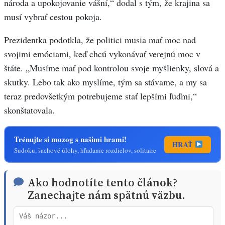
národa a upokojovanie vášní,“ dodal s tým, že krajina sa
musí vybrať cestou pokoja.
Prezidentka podotkla, že politici musia mať moc nad
svojimi emóciami, keď chcú vykonávať verejnú moc v
štáte. „Musíme mať pod kontrolou svoje myšlienky, slová a
skutky. Lebo tak ako myslíme, tým sa stávame, a my sa
teraz predovšetkým potrebujeme stať lepšími ľuďmi,“
skonštatovala.
Trénujte si mozog s našimi hrami!
HRAŤ
Sudoku, šachové úlohy, hľadanie rozdielov, solitaire
Ako hodnotíte tento článok?
Zanechajte nám spätnú väzbu.