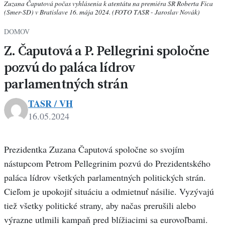
Zuzana Čaputová počas vyhlásenia k atentátu na premiéra SR Roberta Fica
(Smer-SD) v Bratislave 16. mája 2024. (FOTO TASR - Jaroslav Novák)
DOMOV
Z. Čaputová a P. Pellegrini spoločne
pozvú do paláca lídrov
parlamentných strán
TASR / VH
16.05.2024
Prezidentka Zuzana Čaputová spoločne so svojím
nástupcom Petrom Pellegrinim pozvú do Prezidentského
paláca lídrov všetkých parlamentných politických strán.
Cieľom je upokojiť situáciu a odmietnuť násilie. Vyzývajú
tiež všetky politické strany, aby načas prerušili alebo
výrazne utlmili kampaň pred blížiacimi sa eurovoľbami.