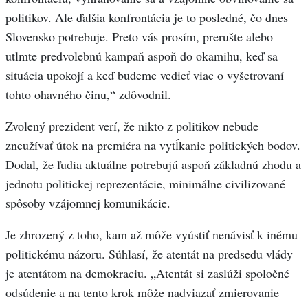
politikov. Ale ďalšia konfrontácia je to posledné, čo dnes
Slovensko potrebuje. Preto vás prosím, prerušte alebo
utlmte predvolebnú kampaň aspoň do okamihu, keď sa
situácia upokojí a keď budeme vedieť viac o vyšetrovaní
tohto ohavného činu,“ zdôvodnil.
Zvolený prezident verí, že nikto z politikov nebude
zneužívať útok na premiéra na vytĺkanie politických bodov.
Dodal, že ľudia aktuálne potrebujú aspoň základnú zhodu a
jednotu politickej reprezentácie, minimálne civilizované
spôsoby vzájomnej komunikácie.
Je zhrozený z toho, kam až môže vyústiť nenávisť k inému
politickému názoru. Súhlasí, že atentát na predsedu vlády
je atentátom na demokraciu. „Atentát si zaslúži spoločné
odsúdenie a na tento krok môže nadviazať zmierovanie