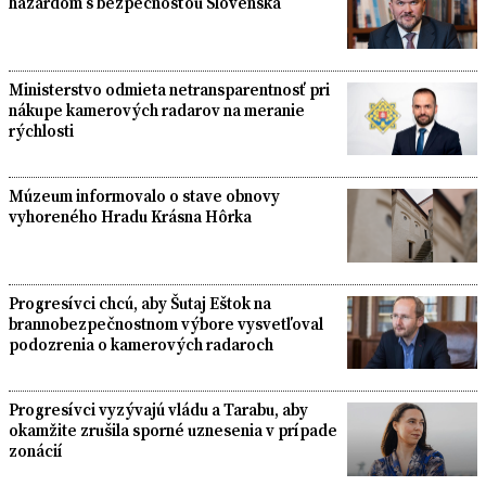
hazardom s bezpečnosťou Slovenska
Ministerstvo odmieta netransparentnosť pri
nákupe kamerových radarov na meranie
rýchlosti
Múzeum informovalo o stave obnovy
vyhoreného Hradu Krásna Hôrka
Progresívci chcú, aby Šutaj Eštok na
brannobezpečnostnom výbore vysvetľoval
podozrenia o kamerových radaroch
Progresívci vyzývajú vládu a Tarabu, aby
okamžite zrušila sporné uznesenia v prípade
zonácií