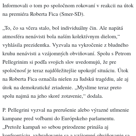
Informovali o tom po spoločnom rokovaní v reakcii na útok
na premiéra Roberta Fica (Smer-SD).
„To, čo sa včera stalo, bol individuálny čin. Ale napätá
atmosféra nenávisti bola naším kolektívnym dielom,“
vyhlásila prezidentka. Vyzvala na vykročenie z bludného
kruhu nenávisti a vzájomných obviňovaní. Spolu s Petrom
Pellegrinim si podľa svojich slov uvedomujú, že pre
spoločnosť je teraz najdôležitejšie upokojiť situáciu. Útok
na Roberta Fica označila nielen za ľudskú tragédiu, ale aj
útok na demokratické zriadenie. „Myslime teraz preto
spolu najmä na jeho skoré zotavenie,“ dodala.
P. Pellegrini vyzval na prerušenie alebo výrazné utlmenie
kampane pred voľbami do Európskeho parlamentu.
„Pretože kampaň so sebou prirodzene prináša aj
konfrontáciu, vyhraňovanie sa a vzájomné obviňovanie sa