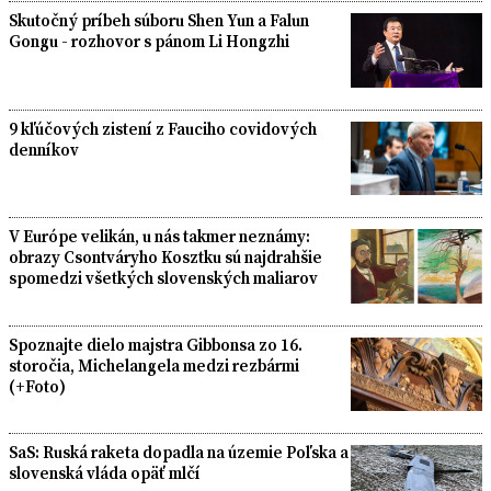
Skutočný príbeh súboru Shen Yun a Falun
Gongu - rozhovor s pánom Li Hongzhi
9 kľúčových zistení z Fauciho covidových
denníkov
V Európe velikán, u nás takmer neznámy:
obrazy Csontváryho Kosztku sú najdrahšie
spomedzi všetkých slovenských maliarov
Spoznajte dielo majstra Gibbonsa zo 16.
storočia, Michelangela medzi rezbármi
(+Foto)
SaS: Ruská raketa dopadla na územie Poľska a
slovenská vláda opäť mlčí