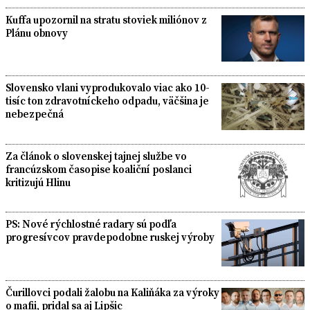
Kuffa upozornil na stratu stoviek miliónov z
Plánu obnovy
Slovensko vlani vyprodukovalo viac ako 10-
tisíc ton zdravotníckeho odpadu, väčšina je
nebezpečná
Za článok o slovenskej tajnej službe vo
francúzskom časopise koaliční poslanci
kritizujú Hlinu
PS: Nové rýchlostné radary sú podľa
progresívcov pravdepodobne ruskej výroby
Čurillovci podali žalobu na Kaliňáka za výroky
o mafii, pridal sa aj Lipšic