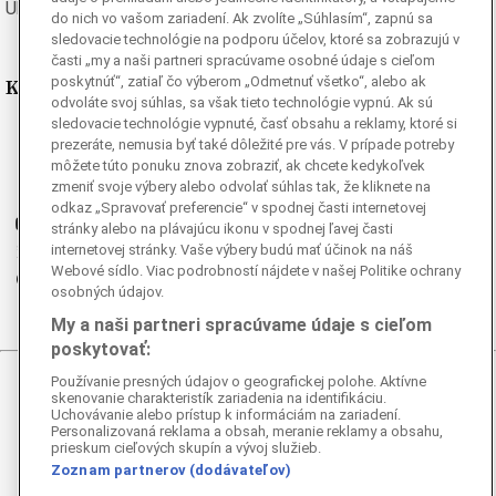
Ukrajinská
Vietnamská
do nich vo vašom zariadení. Ak zvolíte „Súhlasím“, zapnú sa
sledovacie technológie na podporu účelov, ktoré sa zobrazujú v
časti „my a naši partneri spracúvame osobné údaje s cieľom
poskytnúť“, zatiaľ čo výberom „Odmetnuť všetko“, alebo ak
Kde nás nájdete
odvoláte svoj súhlas, sa však tieto technológie vypnú. Ak sú
sledovacie technológie vypnuté, časť obsahu a reklamy, ktoré si
Facebook
prezeráte, nemusia byť také dôležité pre vás. V prípade potreby
Instagram
môžete túto ponuku znova zobraziť, ak chcete kedykoľvek
zmeniť svoje výbery alebo odvolať súhlas tak, že kliknete na
G
Ganjing
odkaz „Spravovať preferencie“ v spodnej časti internetovej
Youtube
stránky alebo na plávajúcu ikonu v spodnej ľavej časti
internetovej stránky. Vaše výbery budú mať účinok na náš
Twitter
Webové sídlo. Viac podrobností nájdete v našej Politike ochrany
Telegram
osobných údajov.
RSS
My a naši partneri spracúvame údaje s cieľom
poskytovať:
Používanie presných údajov o geografickej polohe. Aktívne
© 2026 Epoch Times Slovensko
skenovanie charakteristík zariadenia na identifikáciu.
Uchovávanie alebo prístup k informáciám na zariadení.
Personalizovaná reklama a obsah, meranie reklamy a obsahu,
Všetky práva vyhradené. Publikovanie alebo ďalšie šírenie
prieskum cieľových skupín a vývoj služieb.
správ a fotografií zo zdrojov TASR je bez
Zoznam partnerov (dodávateľov)
predchádzajúceho písomného súhlasu TASR porušením