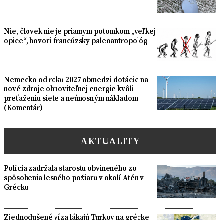
Nie, človek nie je priamym potomkom „veľkej
opice“, hovorí francúzsky paleoantropológ
Nemecko od roku 2027 obmedzí dotácie na
nové zdroje obnoviteľnej energie kvôli
preťaženiu siete a neúnosným nákladom
(Komentár)
AKTUALITY
Polícia zadržala starostu obvineného zo
spôsobenia lesného požiaru v okolí Atén v
Grécku
Zjednodušené víza lákajú Turkov na grécke