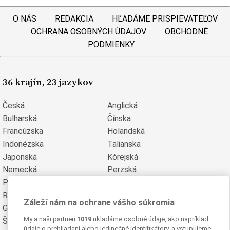
O NÁS
REDAKCIA
HĽADÁME PRISPIEVATEĽOV
OCHRANA OSOBNÝCH ÚDAJOV
OBCHODNÉ
PODMIENKY
36 krajín, 23 jazykov
Česká
Anglická
Bulharská
Čínska
Francúzska
Holandská
Indonézska
Talianska
Japonská
Kórejská
Nemecká
Perzská
Poľská
Portugalská
Rumunská
Ruská
Záleží nám na ochrane vášho súkromia
Grécka
Španielska
My a naši partneri
1019
ukladáme osobné údaje, ako napríklad
Švédska
Turecká
údaje o prehliadaní alebo jedinečné identifikátory, a vstupujeme