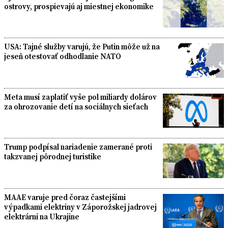
ostrovy, prospievajú aj miestnej ekonomike
USA: Tajné služby varujú, že Putin môže už na
jeseň otestovať odhodlanie NATO
Meta musí zaplatiť vyše pol miliardy dolárov
za ohrozovanie detí na sociálnych sieťach
Trump podpísal nariadenie zamerané proti
takzvanej pôrodnej turistike
MAAE varuje pred čoraz častejšími
výpadkami elektriny v Záporožskej jadrovej
elektrárni na Ukrajine