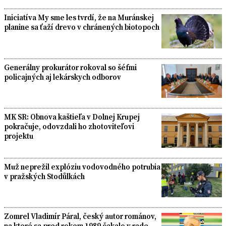
Iniciatíva My sme les tvrdí, že na Muránskej
planine sa ťaží drevo v chránených biotopoch
Generálny prokurátor rokoval so šéfmi
policajných aj lekárskych odborov
MK SR: Obnova kaštieľa v Dolnej Krupej
pokračuje, odovzdali ho zhotoviteľovi
projektu
Muž neprežil explóziu vodovodného potrubia
v pražských Stodůlkách
Zomrel Vladimír Páral, český autor románov,
na ktoré sa pred rokom 1989 čakalo v rade