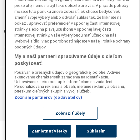
prezeráte, nemusia byť také dôležité pre vás. V prípade potreby
Facebook
môžete túto ponuku znova zobraziť, ak chcete kedykoľvek
Instagram
zmeniť svoje výbery alebo odvolať súhlas tak, že kliknete na
G
Ganjing
odkaz „Spravovať preferencie“ v spodnej časti internetovej
stránky alebo na plávajúcu ikonu v spodnej ľavej časti
Youtube
internetovej stránky. Vaše výbery budú mať účinok na náš
Twitter
Webové sídlo. Viac podrobností nájdete v našej Politike ochrany
Telegram
osobných údajov.
RSS
My a naši partneri spracúvame údaje s cieľom
poskytovať:
Používanie presných údajov o geografickej polohe. Aktívne
skenovanie charakteristík zariadenia na identifikáciu.
© 2026 Epoch Times Slovensko
Uchovávanie alebo prístup k informáciám na zariadení.
Personalizovaná reklama a obsah, meranie reklamy a obsahu,
prieskum cieľových skupín a vývoj služieb.
Všetky práva vyhradené. Publikovanie alebo ďalšie šírenie
Zoznam partnerov (dodávateľov)
správ a fotografií zo zdrojov TASR je bez
predchádzajúceho písomného súhlasu TASR porušením
autorského zákona.
Zobraziť účely
Zamietnuť všetky
Súhlasím