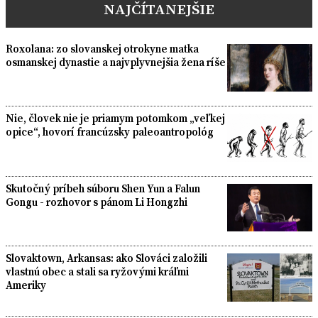
NAJČÍTANEJŠIE
Roxolana: zo slovanskej otrokyne matka
osmanskej dynastie a najvplyvnejšia žena ríše
Nie, človek nie je priamym potomkom „veľkej
opice“, hovorí francúzsky paleoantropológ
Skutočný príbeh súboru Shen Yun a Falun
Gongu - rozhovor s pánom Li Hongzhi
Slovaktown, Arkansas: ako Slováci založili
vlastnú obec a stali sa ryžovými kráľmi
Ameriky