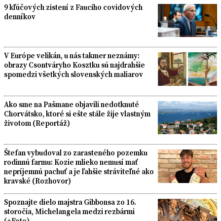
9 kľúčových zistení z Fauciho covidových
denníkov
V Európe velikán, u nás takmer neznámy:
obrazy Csontváryho Kosztku sú najdrahšie
spomedzi všetkých slovenských maliarov
Ako sme na Pašmane objavili nedotknuté
Chorvátsko, ktoré si ešte stále žije vlastným
životom (Reportáž)
Štefan vybudoval zo zarasteného pozemku
rodinnú farmu: Kozie mlieko nemusí mať
nepríjemnú pachuť a je ľahšie stráviteľné ako
kravské (Rozhovor)
Spoznajte dielo majstra Gibbonsa zo 16.
storočia, Michelangela medzi rezbármi
(+Foto)