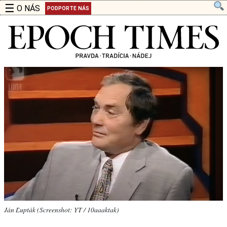
☰
O NÁS
PODPORTE NÁS
Ján Ľupták (Screenshot: YT / 10aaaktak)