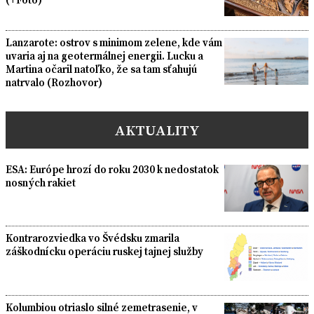
Lanzarote: ostrov s minimom zelene, kde vám
uvaria aj na geotermálnej energii. Lucku a
Martina očaril natoľko, že sa tam sťahujú
natrvalo (Rozhovor)
AKTUALITY
ESA: Európe hrozí do roku 2030 k nedostatok
nosných rakiet
Kontrarozviedka vo Švédsku zmarila
záškodnícku operáciu ruskej tajnej služby
Kolumbiou otriaslo silné zemetrasenie, v