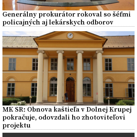
Generálny prokurátor rokoval so šéfmi
policajných aj lekárskych odborov
MK SR: Obnova kaštieľa v Dolnej Krupej
pokračuje, odovzdali ho zhotoviteľovi
projektu