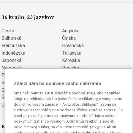
36 krajín, 23 jazykov
Česká
Anglická
Bulharská
Čínska
Francúzska
Holandská
Indonézska
Talianska
Japonská
Kórejská
Nemecká
Perzská
Poľská
Portugalská
Rumunská
Ruská
Záleží nám na ochrane vášho súkromia
Grécka
Španielska
My a naši partneri
1019
ukladáme osobné údaje, ako napríklad
Švédska
Turecká
údaje o prehliadaní alebo jedinečné identifikátory, a vstupujeme
Ukrajinská
Vietnamská
do nich vo vašom zariadení. Ak zvolíte „Súhlasím“, zapnú sa
sledovacie technológie na podporu účelov, ktoré sa zobrazujú v
časti „my a naši partneri spracúvame osobné údaje s cieľom
poskytnúť“, zatiaľ čo výberom „Odmetnuť všetko“, alebo ak
Kde nás nájdete
odvoláte svoj súhlas, sa však tieto technológie vypnú. Ak sú
sledovacie technológie vypnuté, časť obsahu a reklamy, ktoré si