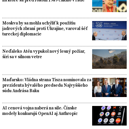
Moskva by sa mohla uchýliť k použitiu
jadrových zbraní proti Ukrajine, varoval šéf
tureckej diplomacie
Neďaleko Atén vypukol nový lesný požiar,
šíri sa v silnom vetre
Maďarsko: Vládna strana Tisza nominovala za
prezidenta bývalého predsedu Najvyššieho
súdu Andrása Baku
AI cenová vojna naberá na sile. Čínske
modely konkurujú OpenAI aj Anthropic