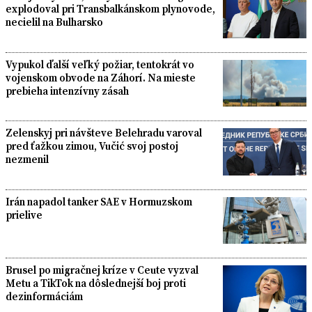
explodoval pri Transbalkánskom plynovode,
necielil na Bulharsko
Vypukol ďalší veľký požiar, tentokrát vo
vojenskom obvode na Záhorí. Na mieste
prebieha intenzívny zásah
Zelenskyj pri návšteve Belehradu varoval
pred ťažkou zimou, Vučić svoj postoj
nezmenil
Irán napadol tanker SAE v Hormuzskom
prielive
Brusel po migračnej kríze v Ceute vyzval
Metu a TikTok na dôslednejší boj proti
dezinformáciám