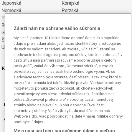
Japonská
Kórejská
Nemecká
Perzská
Poľská
Portugalská
Rumunská
Ruská
Záleží nám na ochrane vášho súkromia
Grécka
Španielska
My a naši partneri
1019
ukladáme osobné údaje, ako napríklad
Švédska
Turecká
údaje o prehliadaní alebo jedinečné identifikátory, a vstupujeme
Ukrajinská
Vietnamská
do nich vo vašom zariadení. Ak zvolíte „Súhlasím“, zapnú sa
sledovacie technológie na podporu účelov, ktoré sa zobrazujú v
časti „my a naši partneri spracúvame osobné údaje s cieľom
poskytnúť“, zatiaľ čo výberom „Odmetnuť všetko“, alebo ak
Kde nás nájdete
odvoláte svoj súhlas, sa však tieto technológie vypnú. Ak sú
sledovacie technológie vypnuté, časť obsahu a reklamy, ktoré si
Facebook
prezeráte, nemusia byť také dôležité pre vás. V prípade potreby
môžete túto ponuku znova zobraziť, ak chcete kedykoľvek
Instagram
zmeniť svoje výbery alebo odvolať súhlas tak, že kliknete na
G
Ganjing
odkaz „Spravovať preferencie“ v spodnej časti internetovej
Youtube
stránky alebo na plávajúcu ikonu v spodnej ľavej časti
internetovej stránky. Vaše výbery budú mať účinok na náš
Twitter
Webové sídlo. Viac podrobností nájdete v našej Politike ochrany
Telegram
osobných údajov.
RSS
My a naši partneri spracúvame údaje s cieľom