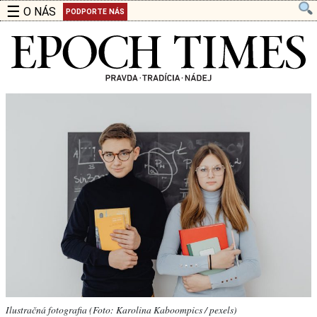
☰
O NÁS
PODPORTE NÁS
Ilustračná fotografia (Foto: Karolina Kaboompics / pexels)