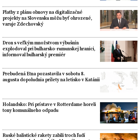
Platby z plánu obnovy na digitalizačné
projekty na Slovensku môžu byť ohrozené,
varuje Zdechovský
Dron s veľkým množstvom výbušnín
explodoval pri bulharsko-rumunskej hranici,
informoval bulharský premiér
Prebudená Etna pozastavila v sobotu 8.
augusta dopoludnia prílety na letisko v Katánii
Holandsko: Pri prístave v Rotterdame horeli
tony komunálneho odpadu
Ruské balistické rakety zabili troch ľudí