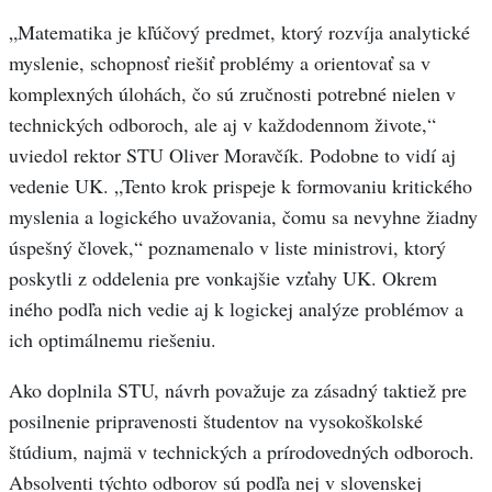
„Matematika je kľúčový predmet, ktorý rozvíja analytické
myslenie, schopnosť riešiť problémy a orientovať sa v
komplexných úlohách, čo sú zručnosti potrebné nielen v
technických odboroch, ale aj v každodennom živote,“
uviedol rektor STU Oliver Moravčík. Podobne to vidí aj
vedenie UK. „Tento krok prispeje k formovaniu kritického
myslenia a logického uvažovania, čomu sa nevyhne žiadny
úspešný človek,“ poznamenalo v liste ministrovi, ktorý
poskytli z oddelenia pre vonkajšie vzťahy UK. Okrem
iného podľa nich vedie aj k logickej analýze problémov a
ich optimálnemu riešeniu.
Ako doplnila STU, návrh považuje za zásadný taktiež pre
posilnenie pripravenosti študentov na vysokoškolské
štúdium, najmä v technických a prírodovedných odboroch.
Absolventi týchto odborov sú podľa nej v slovenskej