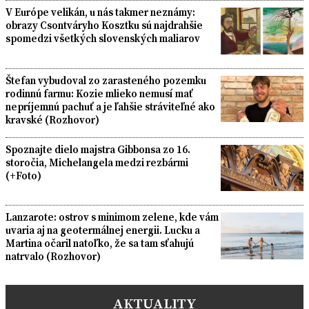
V Európe velikán, u nás takmer neznámy:
obrazy Csontváryho Kosztku sú najdrahšie
spomedzi všetkých slovenských maliarov
Štefan vybudoval zo zarasteného pozemku
rodinnú farmu: Kozie mlieko nemusí mať
nepríjemnú pachuť a je ľahšie stráviteľné ako
kravské (Rozhovor)
Spoznajte dielo majstra Gibbonsa zo 16.
storočia, Michelangela medzi rezbármi
(+Foto)
Lanzarote: ostrov s minimom zelene, kde vám
uvaria aj na geotermálnej energii. Lucku a
Martina očaril natoľko, že sa tam sťahujú
natrvalo (Rozhovor)
AKTUALITY