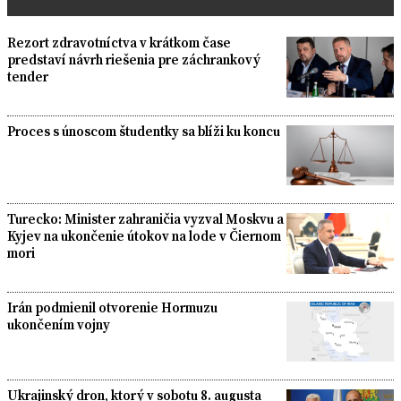
Rezort zdravotníctva v krátkom čase
predstaví návrh riešenia pre záchrankový
tender
Proces s únoscom študentky sa blíži ku koncu
Turecko: Minister zahraničia vyzval Moskvu a
Kyjev na ukončenie útokov na lode v Čiernom
mori
Irán podmienil otvorenie Hormuzu
ukončením vojny
Ukrajinský dron, ktorý v sobotu 8. augusta