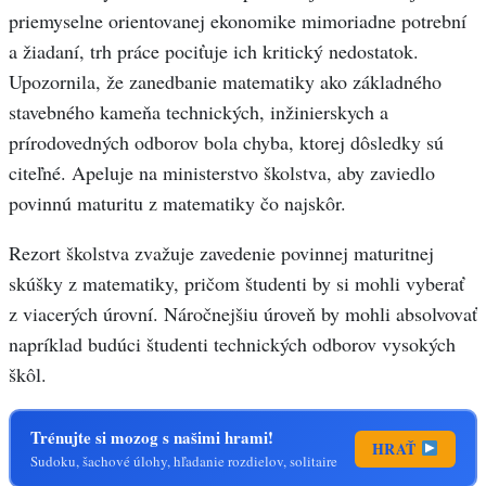
priemyselne orientovanej ekonomike mimoriadne potrební
a žiadaní, trh práce pociťuje ich kritický nedostatok.
Upozornila, že zanedbanie matematiky ako základného
stavebného kameňa technických, inžinierskych a
prírodovedných odborov bola chyba, ktorej dôsledky sú
citeľné. Apeluje na ministerstvo školstva, aby zaviedlo
povinnú maturitu z matematiky čo najskôr.
Rezort školstva zvažuje zavedenie povinnej maturitnej
skúšky z matematiky, pričom študenti by si mohli vyberať
z viacerých úrovní. Náročnejšiu úroveň by mohli absolvovať
napríklad budúci študenti technických odborov vysokých
škôl.
Trénujte si mozog s našimi hrami!
HRAŤ
Sudoku, šachové úlohy, hľadanie rozdielov, solitaire