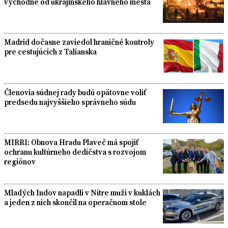
východne od ukrajinského hlavného mesta
Madrid dočasne zaviedol hraničné kontroly
pre cestujúcich z Talianska
Členovia súdnej rady budú opätovne voliť
predsedu najvyššieho správneho súdu
MIRRI: Obnova Hradu Plaveč má spojiť
ochranu kultúrneho dedičstva s rozvojom
regiónov
Mladých Indov napadli v Nitre muži v kuklách
a jeden z nich skončil na operačnom stole