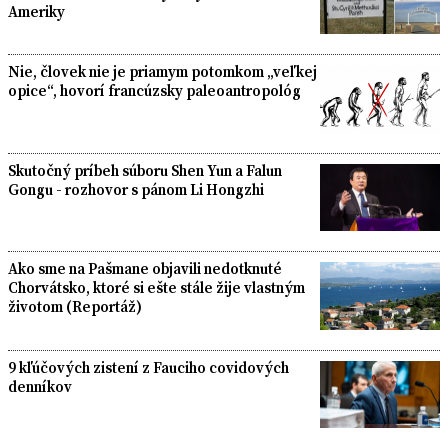
Ameriky
Nie, človek nie je priamym potomkom „veľkej
opice“, hovorí francúzsky paleoantropológ
Skutočný príbeh súboru Shen Yun a Falun
Gongu - rozhovor s pánom Li Hongzhi
Ako sme na Pašmane objavili nedotknuté
Chorvátsko, ktoré si ešte stále žije vlastným
životom (Reportáž)
9 kľúčových zistení z Fauciho covidových
denníkov