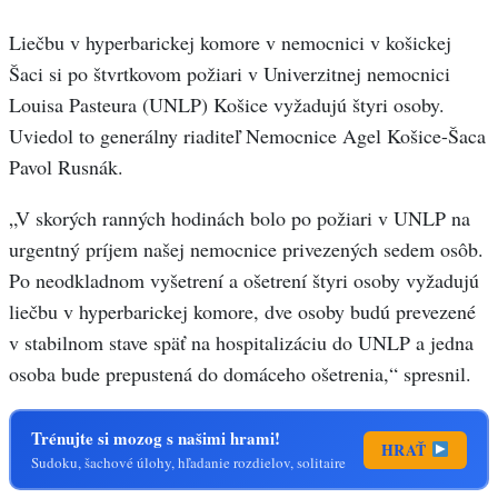
Liečbu v hyperbarickej komore v nemocnici v košickej
Šaci si po štvrtkovom požiari v Univerzitnej nemocnici
Louisa Pasteura (UNLP) Košice vyžadujú štyri osoby.
Uviedol to generálny riaditeľ Nemocnice Agel Košice-Šaca
Pavol Rusnák.
„V skorých ranných hodinách bolo po požiari v UNLP na
urgentný príjem našej nemocnice privezených sedem osôb.
Po neodkladnom vyšetrení a ošetrení štyri osoby vyžadujú
liečbu v hyperbarickej komore, dve osoby budú prevezené
v stabilnom stave späť na hospitalizáciu do UNLP a jedna
osoba bude prepustená do domáceho ošetrenia,“ spresnil.
Trénujte si mozog s našimi hrami!
HRAŤ
Sudoku, šachové úlohy, hľadanie rozdielov, solitaire