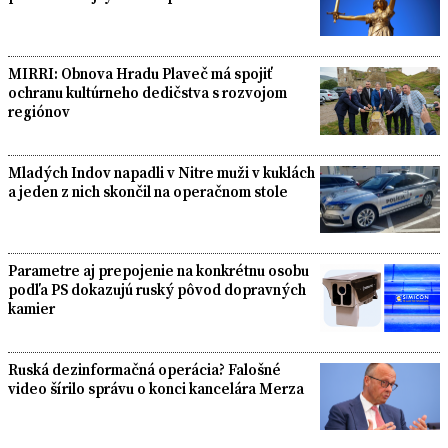
MIRRI: Obnova Hradu Plaveč má spojiť
ochranu kultúrneho dedičstva s rozvojom
regiónov
Mladých Indov napadli v Nitre muži v kuklách
a jeden z nich skončil na operačnom stole
Parametre aj prepojenie na konkrétnu osobu
podľa PS dokazujú ruský pôvod dopravných
kamier
Ruská dezinformačná operácia? Falošné
video šírilo správu o konci kancelára Merza