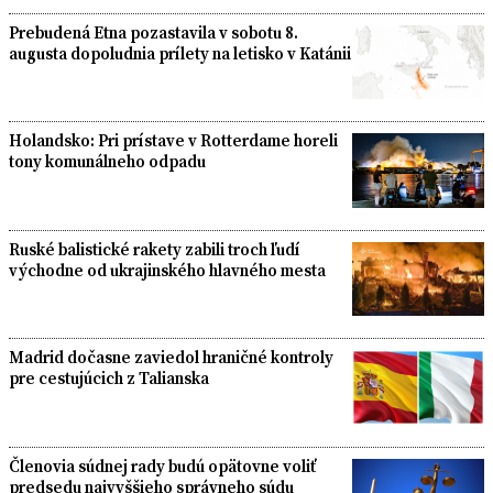
Prebudená Etna pozastavila v sobotu 8.
augusta dopoludnia prílety na letisko v Katánii
Holandsko: Pri prístave v Rotterdame horeli
tony komunálneho odpadu
Ruské balistické rakety zabili troch ľudí
východne od ukrajinského hlavného mesta
Madrid dočasne zaviedol hraničné kontroly
pre cestujúcich z Talianska
Členovia súdnej rady budú opätovne voliť
predsedu najvyššieho správneho súdu