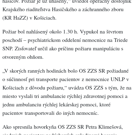
hasičov. Požiar je už uhasený,“ uviedol operačný dôstojník
Krajského riaditeľstva Hasičského a záchranného zboru
(KR HaZZ) v Košiciach.
Požiar bol nahlásený okolo 1.30 h. Vypukol na štvrtom
poschodí – psychiatrickom oddelení nemocnice na Triede
SNP. Zisťovateľ určil ako príčinu požiaru manipuláciu s
otvoreným ohňom.
„V skorých ranných hodinách bolo OS ZZS SR požiadané
o súčinnosť pri transporte pacientov z nemocnice UNLP v
Košiciach z dôvodu požiaru,“ uvádza OS ZZS s tým, že na
miesto vyslali tri ambulancie rýchlej zdravotnej pomoci a
jednu ambulanciu rýchlej lekárskej pomoci, ktoré
pacientov transportovali do iných nemocníc.
Ako spresnila hovorkyňa OS ZZS SR Petra Klimešová,