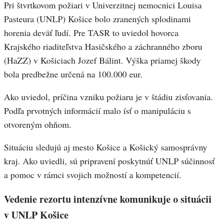
Pri štvrtkovom požiari v Univerzitnej nemocnici Louisa
Pasteura (UNLP) Košice bolo zranených splodinami
horenia deväť ľudí. Pre TASR to uviedol hovorca
Krajského riaditeľstva Hasičského a záchranného zboru
(HaZZ) v Košiciach Jozef Bálint. Výška priamej škody
bola predbežne určená na 100.000 eur.
Ako uviedol, príčina vzniku požiaru je v štádiu zisťovania.
Podľa prvotných informácií malo ísť o manipuláciu s
otvoreným ohňom.
Situáciu sledujú aj mesto Košice a Košický samosprávny
kraj. Ako uviedli, sú pripravení poskytnúť UNLP súčinnosť
a pomoc v rámci svojich možností a kompetencií.
Vedenie rezortu intenzívne komunikuje o situácii
v UNLP Košice