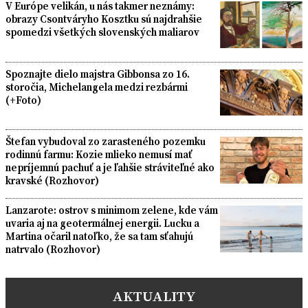
V Európe velikán, u nás takmer neznámy:
obrazy Csontváryho Kosztku sú najdrahšie
spomedzi všetkých slovenských maliarov
Spoznajte dielo majstra Gibbonsa zo 16.
storočia, Michelangela medzi rezbármi
(+Foto)
Štefan vybudoval zo zarasteného pozemku
rodinnú farmu: Kozie mlieko nemusí mať
nepríjemnú pachuť a je ľahšie stráviteľné ako
kravské (Rozhovor)
Lanzarote: ostrov s minimom zelene, kde vám
uvaria aj na geotermálnej energii. Lucku a
Martina očaril natoľko, že sa tam sťahujú
natrvalo (Rozhovor)
AKTUALITY