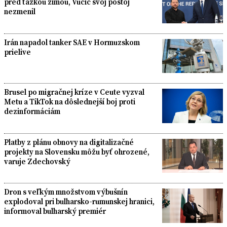
pred ťažkou zimou, Vučić svoj postoj
nezmenil
Irán napadol tanker SAE v Hormuzskom
prielive
Brusel po migračnej kríze v Ceute vyzval
Metu a TikTok na dôslednejší boj proti
dezinformáciám
Platby z plánu obnovy na digitalizačné
projekty na Slovensku môžu byť ohrozené,
varuje Zdechovský
Dron s veľkým množstvom výbušnín
explodoval pri bulharsko-rumunskej hranici,
informoval bulharský premiér