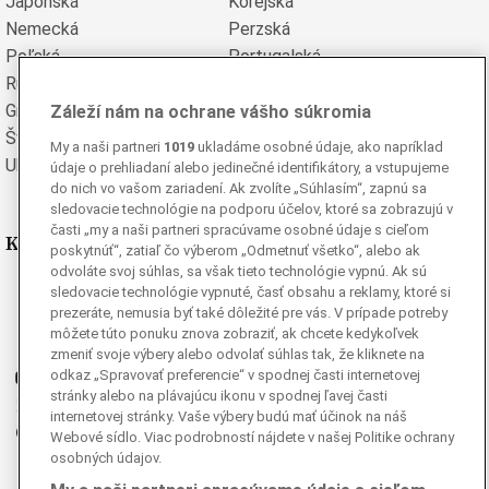
Japonská
Kórejská
Nemecká
Perzská
Poľská
Portugalská
Rumunská
Ruská
Grécka
Španielska
Záleží nám na ochrane vášho súkromia
Švédska
Turecká
My a naši partneri
1019
ukladáme osobné údaje, ako napríklad
Ukrajinská
Vietnamská
údaje o prehliadaní alebo jedinečné identifikátory, a vstupujeme
do nich vo vašom zariadení. Ak zvolíte „Súhlasím“, zapnú sa
sledovacie technológie na podporu účelov, ktoré sa zobrazujú v
časti „my a naši partneri spracúvame osobné údaje s cieľom
Kde nás nájdete
poskytnúť“, zatiaľ čo výberom „Odmetnuť všetko“, alebo ak
odvoláte svoj súhlas, sa však tieto technológie vypnú. Ak sú
Facebook
sledovacie technológie vypnuté, časť obsahu a reklamy, ktoré si
prezeráte, nemusia byť také dôležité pre vás. V prípade potreby
Instagram
môžete túto ponuku znova zobraziť, ak chcete kedykoľvek
G
Ganjing
zmeniť svoje výbery alebo odvolať súhlas tak, že kliknete na
odkaz „Spravovať preferencie“ v spodnej časti internetovej
Youtube
stránky alebo na plávajúcu ikonu v spodnej ľavej časti
Twitter
internetovej stránky. Vaše výbery budú mať účinok na náš
Telegram
Webové sídlo. Viac podrobností nájdete v našej Politike ochrany
osobných údajov.
RSS