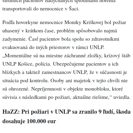
siedmich pacientov nadýchaných splodinami horenia
transportovali do nemocnice v Šaci.
Podľa hovorkyne nemocnice Moniky Kriškovej bol požiar
uhasený v krátkom čase, problém spôsobovalo najmä
zadymenie. Časť pacientov bola spolu so zdravotníkmi
evakuovaná do iných priestorov v rámci UNLP.
„Momentálne sú na miestne záchranné zložky, krízový štáb
UNLP Košice, polícia. Ubezpečujeme pacientov a ich
blízkych a taktiež zamestnancov UNLP, že v súčasnosti je
situácia pod kontrolu. Osoby ani majetok v tejto chvíli nie
sú ohrozené. Nepríjemnosti v objekte monobloku, ktoré
súvisia s následkami po požiari, aktuálne riešime,“ uviedla.
HaZZ: Pri požiari v UNLP sa zranilo 9 ľudí, škoda
dosahuje 100.000 eur