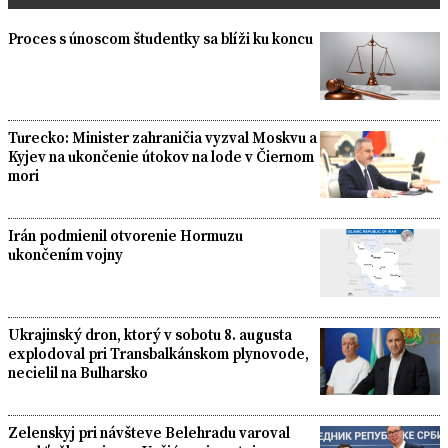
Proces s únoscom študentky sa blíži ku koncu
Turecko: Minister zahraničia vyzval Moskvu a
Kyjev na ukončenie útokov na lode v Čiernom
mori
Irán podmienil otvorenie Hormuzu
ukončením vojny
Ukrajinský dron, ktorý v sobotu 8. augusta
explodoval pri Transbalkánskom plynovode,
necielil na Bulharsko
Zelenskyj pri návšteve Belehradu varoval