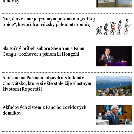
Ameriky
Nie, človek nie je priamym potomkom „veľkej
opice“, hovorí francúzsky paleoantropológ
Skutočný príbeh súboru Shen Yun a Falun
Gongu - rozhovor s pánom Li Hongzhi
Ako sme na Pašmane objavili nedotknuté
Chorvátsko, ktoré si ešte stále žije vlastným
životom (Reportáž)
9 kľúčových zistení z Fauciho covidových
denníkov