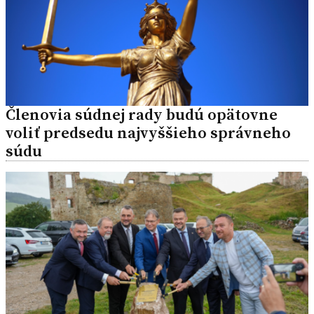
Členovia súdnej rady budú opätovne
voliť predsedu najvyššieho správneho
súdu