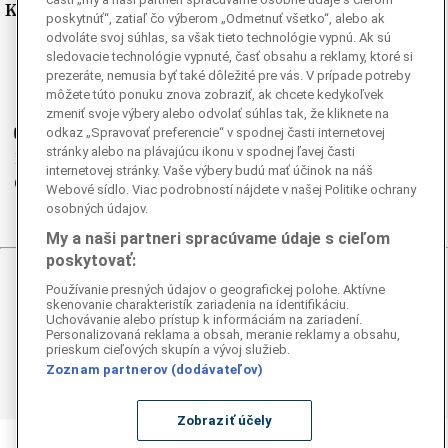
Kde nás nájdete
poskytnúť“, zatiaľ čo výberom „Odmetnuť všetko“, alebo ak
odvoláte svoj súhlas, sa však tieto technológie vypnú. Ak sú
Facebook
sledovacie technológie vypnuté, časť obsahu a reklamy, ktoré si
prezeráte, nemusia byť také dôležité pre vás. V prípade potreby
Instagram
môžete túto ponuku znova zobraziť, ak chcete kedykoľvek
G
Ganjing
zmeniť svoje výbery alebo odvolať súhlas tak, že kliknete na
Youtube
odkaz „Spravovať preferencie“ v spodnej časti internetovej
stránky alebo na plávajúcu ikonu v spodnej ľavej časti
Twitter
internetovej stránky. Vaše výbery budú mať účinok na náš
Telegram
Webové sídlo. Viac podrobností nájdete v našej Politike ochrany
RSS
osobných údajov.
My a naši partneri spracúvame údaje s cieľom
poskytovať:
© 2026 Epoch Times Slovensko
Používanie presných údajov o geografickej polohe. Aktívne
skenovanie charakteristík zariadenia na identifikáciu.
Uchovávanie alebo prístup k informáciám na zariadení.
Všetky práva vyhradené. Publikovanie alebo ďalšie šírenie
Personalizovaná reklama a obsah, meranie reklamy a obsahu,
správ a fotografií zo zdrojov TASR je bez
prieskum cieľových skupín a vývoj služieb.
predchádzajúceho písomného súhlasu TASR porušením
Zoznam partnerov (dodávateľov)
autorského zákona.
Zobraziť účely