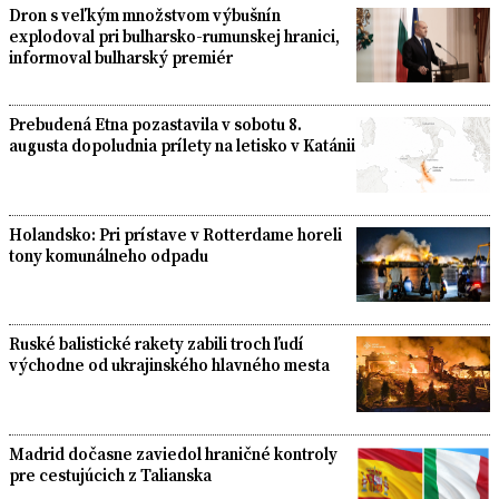
Dron s veľkým množstvom výbušnín
explodoval pri bulharsko-rumunskej hranici,
informoval bulharský premiér
Prebudená Etna pozastavila v sobotu 8.
augusta dopoludnia prílety na letisko v Katánii
Holandsko: Pri prístave v Rotterdame horeli
tony komunálneho odpadu
Ruské balistické rakety zabili troch ľudí
východne od ukrajinského hlavného mesta
Madrid dočasne zaviedol hraničné kontroly
pre cestujúcich z Talianska