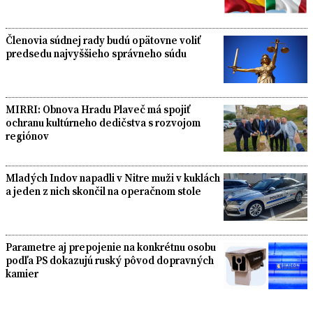
Členovia súdnej rady budú opätovne voliť
predsedu najvyššieho správneho súdu
MIRRI: Obnova Hradu Plaveč má spojiť
ochranu kultúrneho dedičstva s rozvojom
regiónov
Mladých Indov napadli v Nitre muži v kuklách
a jeden z nich skončil na operačnom stole
Parametre aj prepojenie na konkrétnu osobu
podľa PS dokazujú ruský pôvod dopravných
kamier