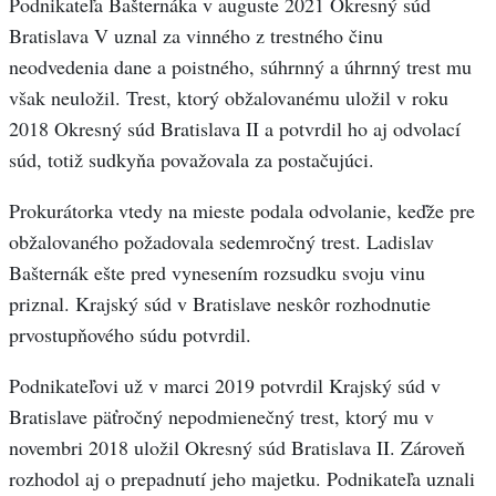
Podnikateľa Bašternáka v auguste 2021 Okresný súd
Bratislava V uznal za vinného z trestného činu
neodvedenia dane a poistného, súhrnný a úhrnný trest mu
však neuložil. Trest, ktorý obžalovanému uložil v roku
2018 Okresný súd Bratislava II a potvrdil ho aj odvolací
súd, totiž sudkyňa považovala za postačujúci.
Prokurátorka vtedy na mieste podala odvolanie, keďže pre
obžalovaného požadovala sedemročný trest. Ladislav
Bašternák ešte pred vynesením rozsudku svoju vinu
priznal. Krajský súd v Bratislave neskôr rozhodnutie
prvostupňového súdu potvrdil.
Podnikateľovi už v marci 2019 potvrdil Krajský súd v
Bratislave päťročný nepodmienečný trest, ktorý mu v
novembri 2018 uložil Okresný súd Bratislava II. Zároveň
rozhodol aj o prepadnutí jeho majetku. Podnikateľa uznali