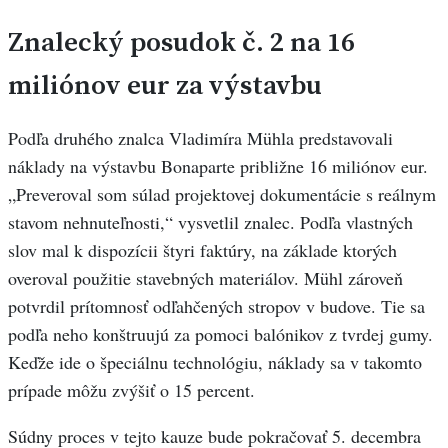
Znalecký posudok č. 2 na 16
miliónov eur za výstavbu
Podľa druhého znalca Vladimíra Mühla predstavovali
náklady na výstavbu Bonaparte približne 16 miliónov eur.
„Preveroval som súlad projektovej dokumentácie s reálnym
stavom nehnuteľnosti,“ vysvetlil znalec. Podľa vlastných
slov mal k dispozícii štyri faktúry, na základe ktorých
overoval použitie stavebných materiálov. Mühl zároveň
potvrdil prítomnosť odľahčených stropov v budove. Tie sa
podľa neho konštruujú za pomoci balónikov z tvrdej gumy.
Keďže ide o špeciálnu technológiu, náklady sa v takomto
prípade môžu zvýšiť o 15 percent.
Súdny proces v tejto kauze bude pokračovať 5. decembra