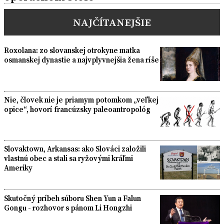
NAJČÍTANEJŠIE
Roxolana: zo slovanskej otrokyne matka
osmanskej dynastie a najvplyvnejšia žena ríše
Nie, človek nie je priamym potomkom „veľkej
opice“, hovorí francúzsky paleoantropológ
Slovaktown, Arkansas: ako Slováci založili
vlastnú obec a stali sa ryžovými kráľmi
Ameriky
Skutočný príbeh súboru Shen Yun a Falun
Gongu - rozhovor s pánom Li Hongzhi