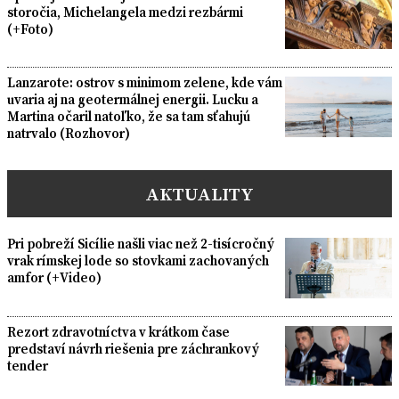
storočia, Michelangela medzi rezbármi
(+Foto)
Lanzarote: ostrov s minimom zelene, kde vám
uvaria aj na geotermálnej energii. Lucku a
Martina očaril natoľko, že sa tam sťahujú
natrvalo (Rozhovor)
AKTUALITY
Pri pobreží Sicílie našli viac než 2-tisícročný
vrak rímskej lode so stovkami zachovaných
amfor (+Video)
Rezort zdravotníctva v krátkom čase
predstaví návrh riešenia pre záchrankový
tender