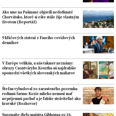
Ako sme na Pašmane objavili nedotknuté
Chorvátsko, ktoré si ešte stále žije vlastným
životom (Reportáž)
9 kľúčových zistení z Fauciho covidových
denníkov
V Európe velikán, u nás takmer neznámy:
obrazy Csontváryho Kosztku sú najdrahšie
spomedzi všetkých slovenských maliarov
Štefan vybudoval zo zarasteného pozemku
rodinnú farmu: Kozie mlieko nemusí mať
nepríjemnú pachuť a je ľahšie stráviteľné ako
kravské (Rozhovor)
Spoznajte dielo majstra Gibbonsa zo 16.