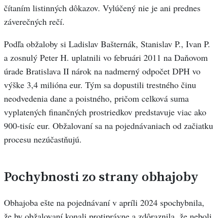
čítaním listinných dôkazov. Vylúčený nie je ani prednes
záverečných rečí.
Podľa obžaloby si Ladislav Bašternák, Stanislav P., Ivan P.
a zosnulý Peter H. uplatnili vo februári 2011 na Daňovom
úrade Bratislava II nárok na nadmerný odpočet DPH vo
výške 3,4 milióna eur. Tým sa dopustili trestného činu
neodvedenia dane a poistného, pričom celková suma
vyplatených finančných prostriedkov predstavuje viac ako
900-tisíc eur. Obžalovaní sa na pojednávaniach od začiatku
procesu nezúčastňujú.
Pochybnosti zo strany obhajoby
Obhajoba ešte na pojednávaní v apríli 2024 spochybnila,
že by obžalovaní konali protiprávne a zdôraznila, že neboli