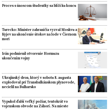
Proces s únoscom študentky sa blíži ku koncu
Turecko: Minister zahraničia vyzval Moskvu a
Kyjev na ukončenie útokov na lode v Čiernom
mori
Irán podmienil otvorenie Hormuzu
ukončením vojny
Ukrajinský dron, ktorý v sobotu 8. augusta
explodoval pri Transbalkánskom plynovode,
necielil na Bulharsko
Vypukol ďalší veľký požiar, tentokrát vo
vojenskom obvode na Záhorí. Na mieste