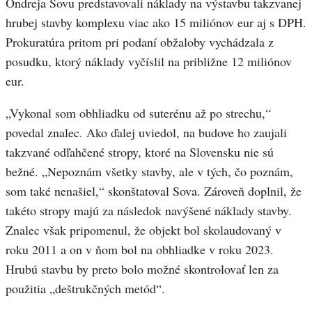
Ondreja Sovu predstavovali náklady na výstavbu takzvanej
hrubej stavby komplexu viac ako 15 miliónov eur aj s DPH.
Prokuratúra pritom pri podaní obžaloby vychádzala z
posudku, ktorý náklady vyčíslil na približne 12 miliónov
eur.
„Vykonal som obhliadku od suterénu až po strechu,“
povedal znalec. Ako ďalej uviedol, na budove ho zaujali
takzvané odľahčené stropy, ktoré na Slovensku nie sú
bežné. „Nepoznám všetky stavby, ale v tých, čo poznám,
som také nenašiel,“ skonštatoval Sova. Zároveň doplnil, že
takéto stropy majú za následok navýšené náklady stavby.
Znalec však pripomenul, že objekt bol skolaudovaný v
roku 2011 a on v ňom bol na obhliadke v roku 2023.
Hrubú stavbu by preto bolo možné skontrolovať len za
použitia „deštrukčných metód“.