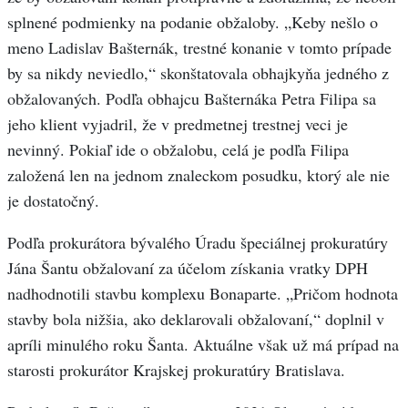
splnené podmienky na podanie obžaloby. „Keby nešlo o
meno Ladislav Bašternák, trestné konanie v tomto prípade
by sa nikdy neviedlo,“ skonštatovala obhajkyňa jedného z
obžalovaných. Podľa obhajcu Bašternáka Petra Filipa sa
jeho klient vyjadril, že v predmetnej trestnej veci je
nevinný. Pokiaľ ide o obžalobu, celá je podľa Filipa
založená len na jednom znaleckom posudku, ktorý ale nie
je dostatočný.
Podľa prokurátora bývalého Úradu špeciálnej prokuratúry
Jána Šantu obžalovaní za účelom získania vratky DPH
nadhodnotili stavbu komplexu Bonaparte. „Pričom hodnota
stavby bola nižšia, ako deklarovali obžalovaní,“ doplnil v
apríli minulého roku Šanta. Aktuálne však už má prípad na
starosti prokurátor Krajskej prokuratúry Bratislava.