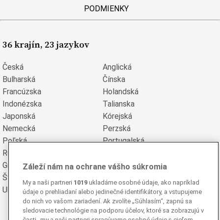
PODMIENKY
36 krajín, 23 jazykov
Česká
Anglická
Bulharská
Čínska
Francúzska
Holandská
Indonézska
Talianska
Japonská
Kórejská
Nemecká
Perzská
Poľská
Portugalská
Rumunská
Ruská
Grécka
Španielska
Záleží nám na ochrane vášho súkromia
Švédska
Turecká
My a naši partneri
1019
ukladáme osobné údaje, ako napríklad
Ukrajinská
Vietnamská
údaje o prehliadaní alebo jedinečné identifikátory, a vstupujeme
do nich vo vašom zariadení. Ak zvolíte „Súhlasím“, zapnú sa
sledovacie technológie na podporu účelov, ktoré sa zobrazujú v
časti „my a naši partneri spracúvame osobné údaje s cieľom