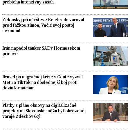
prebieha intenzívny zásah
Zelenskyj pri návšteve Belehradu varoval
pred ťažkou zimou, Vučić svoj postoj
nezmenil
Irán napadol tanker SAE v Hormuzskom
prielive
Brusel po migračnej kríze v Ceute vyzval
Metu a TikTok na dôslednejší boj proti
dezinformáciám
Platby z plánu obnovy na digitalizačné
projekty na Slovensku môžu byť ohrozené,
varuje Zdechovský