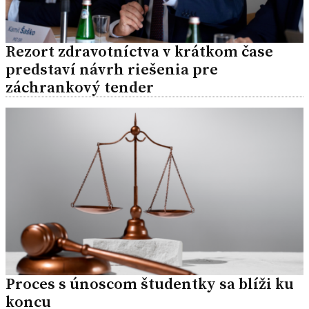
Rezort zdravotníctva v krátkom čase
predstaví návrh riešenia pre
záchrankový tender
Proces s únoscom študentky sa blíži ku
koncu