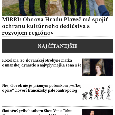
MIRRI: Obnova Hradu Plaveč má spojiť
ochranu kultúrneho dedičstva s
rozvojom regiónov
NAJČÍTANEJŠIE
Roxolana: zo slovanskej otrokyne matka
osmanskej dynastie a najvplyvnejšia žena ríše
Nie, človek nie je priamym potomkom „veľkej
opice“, hovorí francúzsky paleoantropológ
Skutočný príbeh súboru Shen Yun a Falun