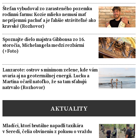
Štefan vybudoval zo zarasteného pozemku
rodinnú farmu: Kozie mlieko nemusí mať
nepríjemnú pachuť a je ľahšie stráviteľné ako
kravské (Rozhovor)
Spoznajte dielo majstra Gibbonsa zo 16.
storočia, Michelangela medzi rezbármi
(+Foto)
Lanzarote: ostrov s minimom zelene, kde vám
uvaria aj na geotermálnej energii. Lucku a
Martina očaril natoľko, že sa tam sťahujú
natrvalo (Rozhovor)
AKTUALITY
Mladíci, ktorí brutálne napadli taxikára
v Seredi, čelia obvineniu z pokusu o vraždu