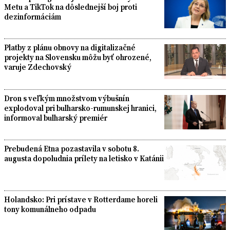
Metu a TikTok na dôslednejší boj proti
dezinformáciám
Platby z plánu obnovy na digitalizačné
projekty na Slovensku môžu byť ohrozené,
varuje Zdechovský
Dron s veľkým množstvom výbušnín
explodoval pri bulharsko-rumunskej hranici,
informoval bulharský premiér
Prebudená Etna pozastavila v sobotu 8.
augusta dopoludnia prílety na letisko v Katánii
Holandsko: Pri prístave v Rotterdame horeli
tony komunálneho odpadu