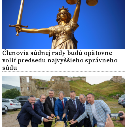
Členovia súdnej rady budú opätovne
voliť predsedu najvyššieho správneho
súdu