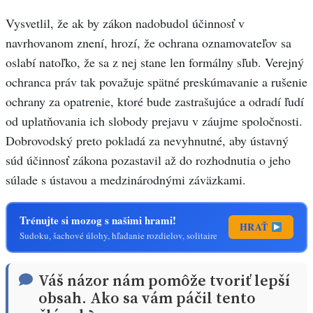
Vysvetlil, že ak by zákon nadobudol účinnosť v
navrhovanom znení, hrozí, že ochrana oznamovateľov sa
oslabí natoľko, že sa z nej stane len formálny sľub. Verejný
ochranca práv tak považuje spätné preskúmavanie a rušenie
ochrany za opatrenie, ktoré bude zastrašujúce a odradí ľudí
od uplatňovania ich slobody prejavu v záujme spoločnosti.
Dobrovodský preto pokladá za nevyhnutné, aby ústavný
súd účinnosť zákona pozastavil až do rozhodnutia o jeho
súlade s ústavou a medzinárodnými záväzkami.
Trénujte si mozog s našimi hrami!
HRAŤ
Sudoku, šachové úlohy, hľadanie rozdielov, solitaire
Váš názor nám pomôže tvoriť lepší
obsah. Ako sa vám páčil tento