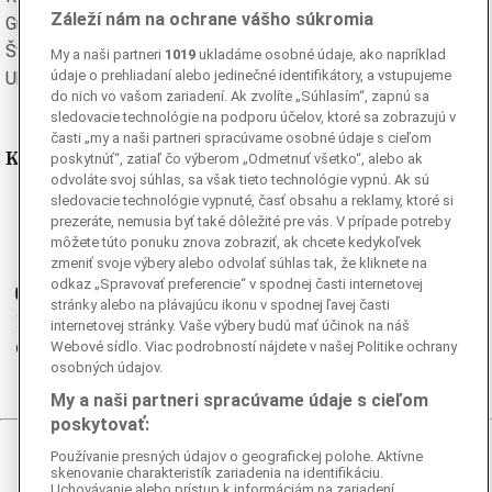
Záleží nám na ochrane vášho súkromia
Grécka
Španielska
Švédska
Turecká
My a naši partneri
1019
ukladáme osobné údaje, ako napríklad
údaje o prehliadaní alebo jedinečné identifikátory, a vstupujeme
Ukrajinská
Vietnamská
do nich vo vašom zariadení. Ak zvolíte „Súhlasím“, zapnú sa
sledovacie technológie na podporu účelov, ktoré sa zobrazujú v
časti „my a naši partneri spracúvame osobné údaje s cieľom
Kde nás nájdete
poskytnúť“, zatiaľ čo výberom „Odmetnuť všetko“, alebo ak
odvoláte svoj súhlas, sa však tieto technológie vypnú. Ak sú
sledovacie technológie vypnuté, časť obsahu a reklamy, ktoré si
Facebook
prezeráte, nemusia byť také dôležité pre vás. V prípade potreby
Instagram
môžete túto ponuku znova zobraziť, ak chcete kedykoľvek
G
Ganjing
zmeniť svoje výbery alebo odvolať súhlas tak, že kliknete na
odkaz „Spravovať preferencie“ v spodnej časti internetovej
Youtube
stránky alebo na plávajúcu ikonu v spodnej ľavej časti
Twitter
internetovej stránky. Vaše výbery budú mať účinok na náš
Telegram
Webové sídlo. Viac podrobností nájdete v našej Politike ochrany
osobných údajov.
RSS
My a naši partneri spracúvame údaje s cieľom
poskytovať:
Používanie presných údajov o geografickej polohe. Aktívne
© 2026 Epoch Times Slovensko
skenovanie charakteristík zariadenia na identifikáciu.
Uchovávanie alebo prístup k informáciám na zariadení.