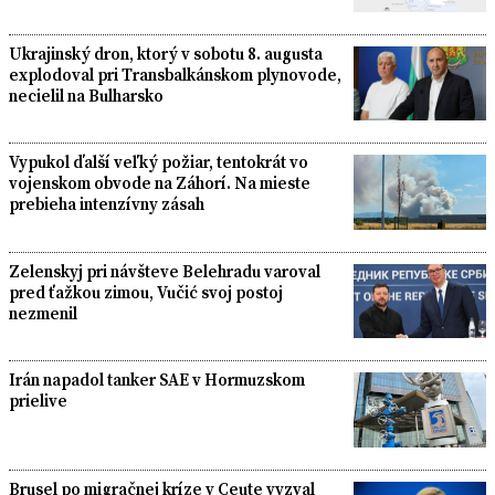
Ukrajinský dron, ktorý v sobotu 8. augusta
explodoval pri Transbalkánskom plynovode,
necielil na Bulharsko
Vypukol ďalší veľký požiar, tentokrát vo
vojenskom obvode na Záhorí. Na mieste
prebieha intenzívny zásah
Zelenskyj pri návšteve Belehradu varoval
pred ťažkou zimou, Vučić svoj postoj
nezmenil
Irán napadol tanker SAE v Hormuzskom
prielive
Brusel po migračnej kríze v Ceute vyzval