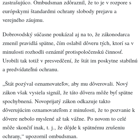
zastrašujúco. Ombudsman zdôraznil, že to je v rozpore s
európskymi štandardmi ochrany slobody prejavu a
verejného záujmu.
Dobrovodský súčasne poukázal aj na to, že zákonodarca
zmenil pravidlá spätne, čím oslabil dôveru tých, ktorí sa v
minulosti rozhodli oznámiť protispoločenskú činnosť.
Urobili tak totiž v presvedčení, že štát im poskytne stabilnú
a predvídateľnú ochranu.
„Štát pozýval oznamovateľov, aby mu dôverovali. Nový
zákon však vysiela signál, že táto dôvera môže byť spätne
spochybnená. Novoprijatý zákon odkazuje takto
dôverujúcim oznamovateľom z minulosti, že to pozvanie k
dôvere nebolo myslené až tak vážne. Po novom to celé
môže skončiť inak, t. j., že dôjde k spätnému zrušeniu
ochrany,“ upozornil ombudsman.