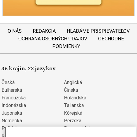
O NÁS
REDAKCIA
HĽADÁME PRISPIEVATEĽOV
OCHRANA OSOBNÝCH ÚDAJOV
OBCHODNÉ
PODMIENKY
36 krajín, 23 jazykov
Česká
Anglická
Bulharská
Čínska
Francúzska
Holandská
Indonézska
Talianska
Japonská
Kórejská
Nemecká
Perzská
Poľská
Portugalská
Rumunská
Ruská