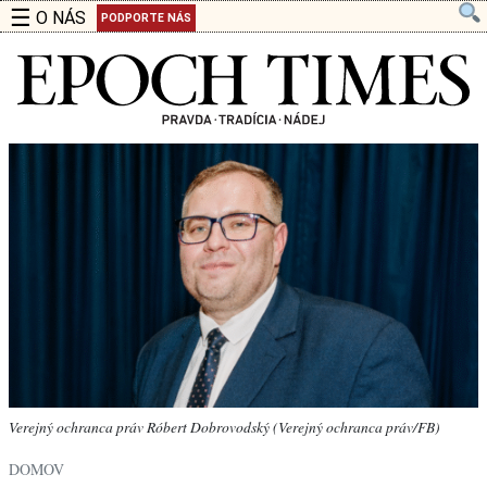
☰
O NÁS
PODPORTE NÁS
Verejný ochranca práv Róbert Dobrovodský (Verejný ochranca práv/FB)
DOMOV