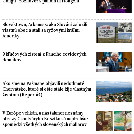
Gongu - rozhovor s pánom Li Hongzhi
Slovaktown, Arkansas: ako Slováci založili
vlastnú obec a stali sa ryžovými kráľmi
Ameriky
9 kľúčových zistení z Fauciho covidových
denníkov
Ako sme na Pašmane objavili nedotknuté
Chorvátsko, ktoré si ešte stále žije vlastným
životom (Reportáž)
V Európe velikán, u nás takmer neznámy:
obrazy Csontváryho Kosztku sú najdrahšie
spomedzi všetkých slovenských maliarov