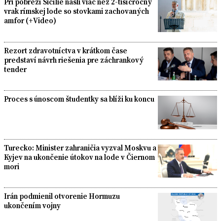
Pri pobreží Sicílie našli viac než 2-tisícročný
vrak rímskej lode so stovkami zachovaných
amfor (+Video)
Rezort zdravotníctva v krátkom čase
predstaví návrh riešenia pre záchrankový
tender
Proces s únoscom študentky sa blíži ku koncu
Turecko: Minister zahraničia vyzval Moskvu a
Kyjev na ukončenie útokov na lode v Čiernom
mori
Irán podmienil otvorenie Hormuzu
ukončením vojny