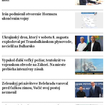
Irán podmienil otvorenie Hormuzu
ukončením vojny
Ukrajinský dron, ktorý v sobotu 8. augusta
explodoval pri Transbalkánskom plynovode,
necielil na Bulharsko
Vypukol ďalší veľký požiar, tentokrát vo
vojenskom obvode na Záhorí. Na mieste
prebieha intenzívny zásah
Zelenskyj pri návšteve Belehradu varoval
pred ťažkou zimou, Vučić svoj postoj
nezmenil