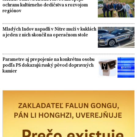
ochranu kultúrneho dedičstva s rozvojom
regiónov
Mladých Indov napadli v Nitre muži v kuklách
a jeden z nich skončil na operačnom stole
Parametre aj prepojenie na konkrétnu osobu
podľa PS dokazujú ruský pôvod dopravných
kamier