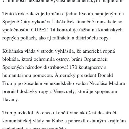
v minulosti nezákonne vyvlastnené americkým majiteľom.
Tento krok zakazuje firmám a jednotlivcom napojeným na
Spojené štáty vykonávať akékoľvek finančné transakcie so
spoločnosťou CUPET. Tá kontroluje ťažbu na kubánskych
ropných poliach, ako aj rafináciu a distribúciu ropy.
Kubánska vláda v stredu vyhlásila, že americká ropná
blokáda, ktorá ochromila ostrov, bráni Organizácii
Spojených národov distribuovať 170 kontajnerov s
humanitárnou pomocou. Americký prezident Donald
Trump po zosadení venezuelského vodcu Nicolása Madura
prerušil dodávky ropy z Venezuely, ktorá je spojencom
Havany.
Trump uviedol, že chce ukončiť viac ako šesť desaťročí
komunistickej vlády na Kube a pohrozil ostatným krajinám
sankciami, ak ostrovu pomôžu.