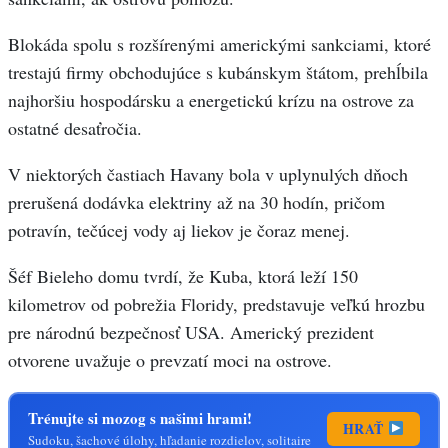
Blokáda spolu s rozšírenými americkými sankciami, ktoré
trestajú firmy obchodujúce s kubánskym štátom, prehĺbila
najhoršiu hospodársku a energetickú krízu na ostrove za
ostatné desaťročia.
V niektorých častiach Havany bola v uplynulých dňoch
prerušená dodávka elektriny až na 30 hodín, pričom
potravín, tečúcej vody aj liekov je čoraz menej.
Šéf Bieleho domu tvrdí, že Kuba, ktorá leží 150
kilometrov od pobrežia Floridy, predstavuje veľkú hrozbu
pre národnú bezpečnosť USA. Americký prezident
otvorene uvažuje o prevzatí moci na ostrove.
Trénujte si mozog s našimi hrami!
HRAŤ
Sudoku, šachové úlohy, hľadanie rozdielov, solitaire