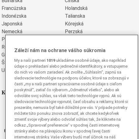
Bulharská
Čínska
Francúzska
Holandská
Indonézska
Talianska
Japonská
Kórejská
Nemecká
Perzská
Poľská
Portugalská
Rumunská
Ruská
Záleží nám na ochrane vášho súkromia
Grécka
Španielska
My a naši partneri
1019
ukladáme osobné údaje, ako napríklad
Švédska
Turecká
údaje o prehliadaní alebo jedinečné identifikátory, a vstupujeme
Ukrajinská
Vietnamská
do nich vo vašom zariadení. Ak zvolíte „Súhlasím“, zapnú sa
sledovacie technológie na podporu účelov, ktoré sa zobrazujú v
časti „my a naši partneri spracúvame osobné údaje s cieľom
poskytnúť“, zatiaľ čo výberom „Odmetnuť všetko“, alebo ak
Kde nás nájdete
odvoláte svoj súhlas, sa však tieto technológie vypnú. Ak sú
sledovacie technológie vypnuté, časť obsahu a reklamy, ktoré si
Facebook
prezeráte, nemusia byť také dôležité pre vás. V prípade potreby
môžete túto ponuku znova zobraziť, ak chcete kedykoľvek
Instagram
zmeniť svoje výbery alebo odvolať súhlas tak, že kliknete na
G
Ganjing
odkaz „Spravovať preferencie“ v spodnej časti internetovej
Youtube
stránky alebo na plávajúcu ikonu v spodnej ľavej časti
internetovej stránky. Vaše výbery budú mať účinok na náš
Twitter