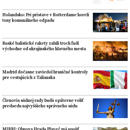
Holandsko: Pri prístave v Rotterdame horeli
tony komunálneho odpadu
Ruské balistické rakety zabili troch ľudí
východne od ukrajinského hlavného mesta
Madrid dočasne zaviedol hraničné kontroly
pre cestujúcich z Talianska
Členovia súdnej rady budú opätovne voliť
predsedu najvyššieho správneho súdu
MIRRI: Obnova Hradu Plaveč má spojiť