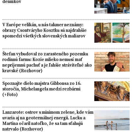
denníkov
V Európe velikán, u nás takmer neznámy:
obrazy Csontváryho Kosztku sú najdrahšie
spomedzi všetkých slovenských maliarov
Štefan vybudoval zo zarasteného pozemku
rodinnú farmu: Kozie mlieko nemusí mať
nepríjemnú pachuť a je ľahšie stráviteľné ako
kravské (Rozhovor)
Spoznajte dielo majstra Gibbonsa zo 16.
storočia, Michelangela medzi rezbármi
(+Foto)
Lanzarote: ostrov s minimom zelene, kde vám
uvaria aj na geotermálnej energii. Lucku a
Martina očaril natoľko, že sa tam sťahujú
natrvalo (Rozhovor)