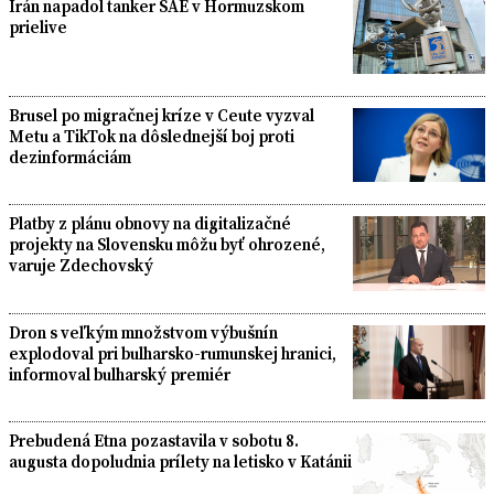
Irán napadol tanker SAE v Hormuzskom
prielive
Brusel po migračnej kríze v Ceute vyzval
Metu a TikTok na dôslednejší boj proti
dezinformáciám
Platby z plánu obnovy na digitalizačné
projekty na Slovensku môžu byť ohrozené,
varuje Zdechovský
Dron s veľkým množstvom výbušnín
explodoval pri bulharsko-rumunskej hranici,
informoval bulharský premiér
Prebudená Etna pozastavila v sobotu 8.
augusta dopoludnia prílety na letisko v Katánii