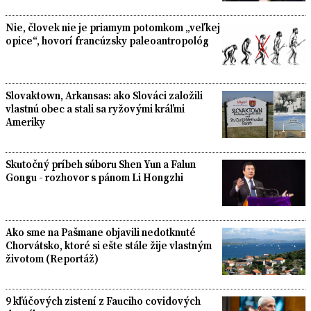
Nie, človek nie je priamym potomkom „veľkej
opice“, hovorí francúzsky paleoantropológ
Slovaktown, Arkansas: ako Slováci založili
vlastnú obec a stali sa ryžovými kráľmi
Ameriky
Skutočný príbeh súboru Shen Yun a Falun
Gongu - rozhovor s pánom Li Hongzhi
Ako sme na Pašmane objavili nedotknuté
Chorvátsko, ktoré si ešte stále žije vlastným
životom (Reportáž)
9 kľúčových zistení z Fauciho covidových