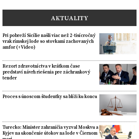
AKTUALITY
Pri pobreží Sicílie našli viac než 2-tisícročný
vrak rímskej lode so stovkami zachovaných
amfor (+Video)
Rezort zdravotníctva v krátkom čase
predstaví návrh riešenia pre záchrankový
tender
Proces s únoscom študentky sa blíži ku koncu
Turecko: Minister zahraničia vyzval Moskvu a
Kyjev na ukončenie útokov na lode v Čiernom
mori