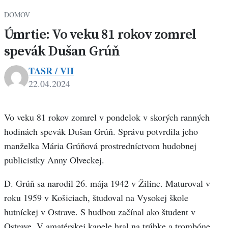
DOMOV
Úmrtie: Vo veku 81 rokov zomrel
spevák Dušan Grúň
TASR / VH
22.04.2024
Vo veku 81 rokov zomrel v pondelok v skorých ranných
hodinách spevák Dušan Grúň. Správu potvrdila jeho
manželka Mária Grúňová prostredníctvom hudobnej
publicistky Anny Olveckej.
D. Grúň sa narodil 26. mája 1942 v Žiline. Maturoval v
roku 1959 v Košiciach, študoval na Vysokej škole
hutníckej v Ostrave. S hudbou začínal ako študent v
Ostrave. V amatérskej kapele hral na trúbke a trombóne,