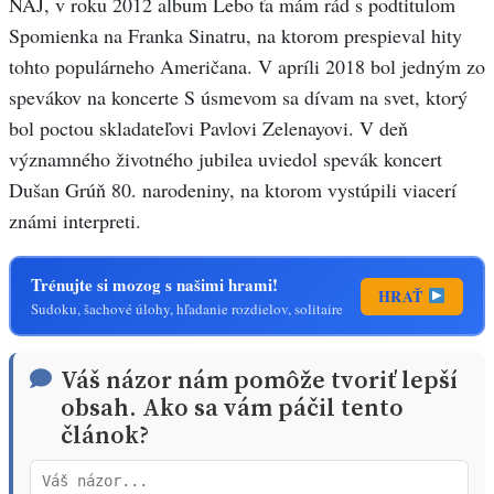
NAJ, v roku 2012 album Lebo ťa mám rád s podtitulom
Spomienka na Franka Sinatru, na ktorom prespieval hity
tohto populárneho Američana. V apríli 2018 bol jedným zo
spevákov na koncerte S úsmevom sa dívam na svet, ktorý
bol poctou skladateľovi Pavlovi Zelenayovi. V deň
významného životného jubilea uviedol spevák koncert
Dušan Grúň 80. narodeniny, na ktorom vystúpili viacerí
známi interpreti.
Trénujte si mozog s našimi hrami!
HRAŤ
Sudoku, šachové úlohy, hľadanie rozdielov, solitaire
Váš názor nám pomôže tvoriť lepší
obsah. Ako sa vám páčil tento
článok?