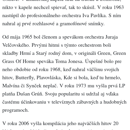
nikto v kapele nechcel spievať, tak to skúsil. V roku 1963
nastúpil do profesionálneho orchestra Iva Pavlíka. S ním
nahral aj prvé rozhlasové a gramofónové snímky.
Od mája 1965 bol členom a spevákom orchestra Juraja
Velčovského. Prvými hitmi s týmto orchestrom boli
skladby Hrmí a Starý rodný dom, v origináli Green, Green
Grass Of Home speváka Toma Jonesa. Úspešné bolo pre
neho obdobie od roku 1968, keď nahral väčšinu svojich
hitov, Butterfly, Plavovláska, Kde si bola, keď tu hrmelo,
Malvína či Synček neplač. V roku 1973 mu vyšla prvá LP
platňa Dušan Grúň. Svoju popularitu si udržal aj vďaka
častému účinkovaniu v televíznych zábavných a hudobných
programoch.
V roku 2006 vyšla kompilácia jeho najväčších hitov 20