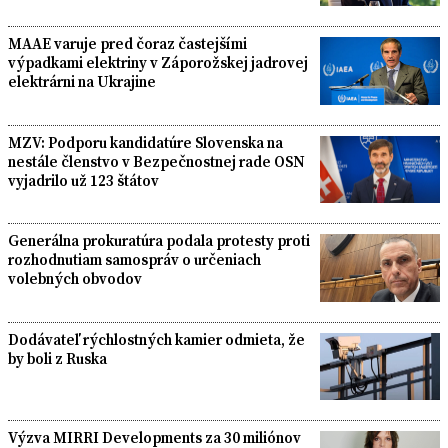
MAAE varuje pred čoraz častejšími
výpadkami elektriny v Záporožskej jadrovej
elektrárni na Ukrajine
MZV: Podporu kandidatúre Slovenska na
nestále členstvo v Bezpečnostnej rade OSN
vyjadrilo už 123 štátov
Generálna prokuratúra podala protesty proti
rozhodnutiam samospráv o určeniach
volebných obvodov
Dodávateľ rýchlostných kamier odmieta, že
by boli z Ruska
Výzva MIRRI Developments za 30 miliónov