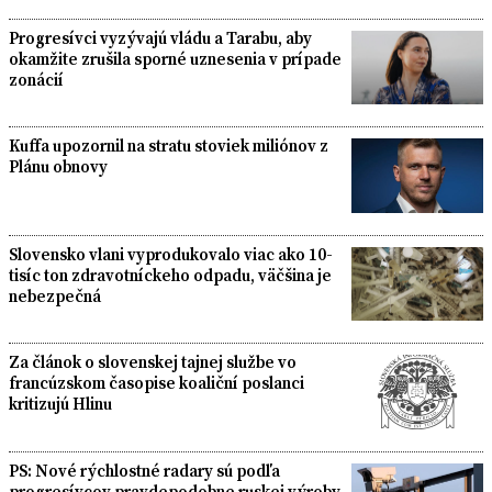
Progresívci vyzývajú vládu a Tarabu, aby
okamžite zrušila sporné uznesenia v prípade
zonácií
Kuffa upozornil na stratu stoviek miliónov z
Plánu obnovy
Slovensko vlani vyprodukovalo viac ako 10-
tisíc ton zdravotníckeho odpadu, väčšina je
nebezpečná
Za článok o slovenskej tajnej službe vo
francúzskom časopise koaliční poslanci
kritizujú Hlinu
PS: Nové rýchlostné radary sú podľa
progresívcov pravdepodobne ruskej výroby