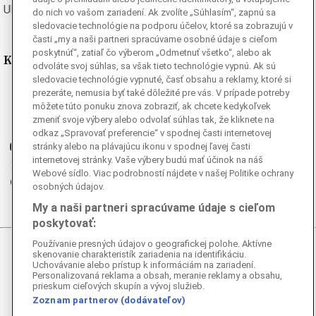
Ukrajinská
Vietnamská
do nich vo vašom zariadení. Ak zvolíte „Súhlasím“, zapnú sa
sledovacie technológie na podporu účelov, ktoré sa zobrazujú v
časti „my a naši partneri spracúvame osobné údaje s cieľom
poskytnúť“, zatiaľ čo výberom „Odmetnuť všetko“, alebo ak
Kde nás nájdete
odvoláte svoj súhlas, sa však tieto technológie vypnú. Ak sú
sledovacie technológie vypnuté, časť obsahu a reklamy, ktoré si
Facebook
prezeráte, nemusia byť také dôležité pre vás. V prípade potreby
môžete túto ponuku znova zobraziť, ak chcete kedykoľvek
Instagram
zmeniť svoje výbery alebo odvolať súhlas tak, že kliknete na
G
Ganjing
odkaz „Spravovať preferencie“ v spodnej časti internetovej
Youtube
stránky alebo na plávajúcu ikonu v spodnej ľavej časti
internetovej stránky. Vaše výbery budú mať účinok na náš
Twitter
Webové sídlo. Viac podrobností nájdete v našej Politike ochrany
Telegram
osobných údajov.
RSS
My a naši partneri spracúvame údaje s cieľom
poskytovať:
Používanie presných údajov o geografickej polohe. Aktívne
skenovanie charakteristík zariadenia na identifikáciu.
© 2026 Epoch Times Slovensko
Uchovávanie alebo prístup k informáciám na zariadení.
Personalizovaná reklama a obsah, meranie reklamy a obsahu,
Všetky práva vyhradené. Publikovanie alebo ďalšie šírenie
prieskum cieľových skupín a vývoj služieb.
správ a fotografií zo zdrojov TASR je bez
Zoznam partnerov (dodávateľov)
predchádzajúceho písomného súhlasu TASR porušením