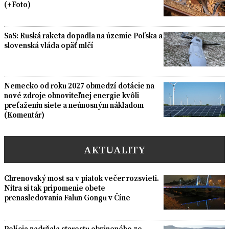
(+Foto)
SaS: Ruská raketa dopadla na územie Poľska a
slovenská vláda opäť mlčí
Nemecko od roku 2027 obmedzí dotácie na
nové zdroje obnoviteľnej energie kvôli
preťaženiu siete a neúnosným nákladom
(Komentár)
AKTUALITY
Chrenovský most sa v piatok večer rozsvieti.
Nitra si tak pripomenie obete
prenasledovania Falun Gongu v Číne
Polícia zadržala starostu obvineného zo