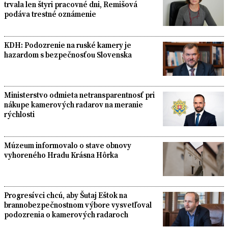
trvala len štyri pracovné dni, Remišová
podáva trestné oznámenie
KDH: Podozrenie na ruské kamery je
hazardom s bezpečnosťou Slovenska
Ministerstvo odmieta netransparentnosť pri
nákupe kamerových radarov na meranie
rýchlosti
Múzeum informovalo o stave obnovy
vyhoreného Hradu Krásna Hôrka
Progresívci chcú, aby Šutaj Eštok na
brannobezpečnostnom výbore vysvetľoval
podozrenia o kamerových radaroch