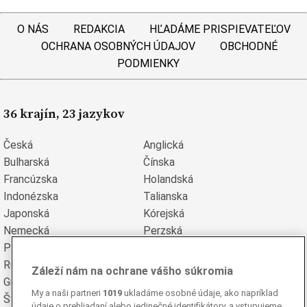
O NÁS
REDAKCIA
HĽADÁME PRISPIEVATEĽOV
OCHRANA OSOBNÝCH ÚDAJOV
OBCHODNÉ
PODMIENKY
36 krajín, 23 jazykov
Česká
Anglická
Bulharská
Čínska
Francúzska
Holandská
Indonézska
Talianska
Japonská
Kórejská
Nemecká
Perzská
Poľská
Portugalská
Rumunská
Ruská
Záleží nám na ochrane vášho súkromia
Grécka
Španielska
My a naši partneri
1019
ukladáme osobné údaje, ako napríklad
Švédska
Turecká
údaje o prehliadaní alebo jedinečné identifikátory, a vstupujeme