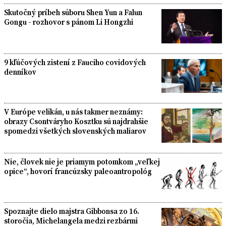
Skutočný príbeh súboru Shen Yun a Falun
Gongu - rozhovor s pánom Li Hongzhi
9 kľúčových zistení z Fauciho covidových
denníkov
V Európe velikán, u nás takmer neznámy:
obrazy Csontváryho Kosztku sú najdrahšie
spomedzi všetkých slovenských maliarov
Nie, človek nie je priamym potomkom „veľkej
opice“, hovorí francúzsky paleoantropológ
Spoznajte dielo majstra Gibbonsa zo 16.
storočia, Michelangela medzi rezbármi