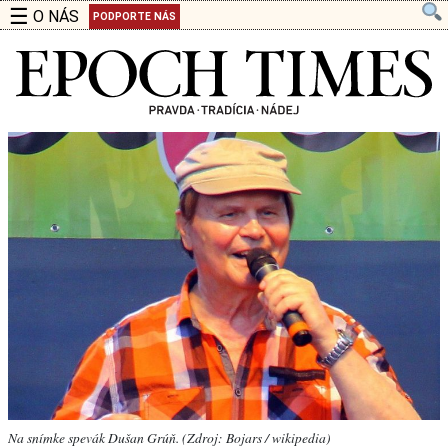
☰
O NÁS
PODPORTE NÁS
Na snímke spevák Dušan Grúň. (Zdroj: Bojars / wikipedia)