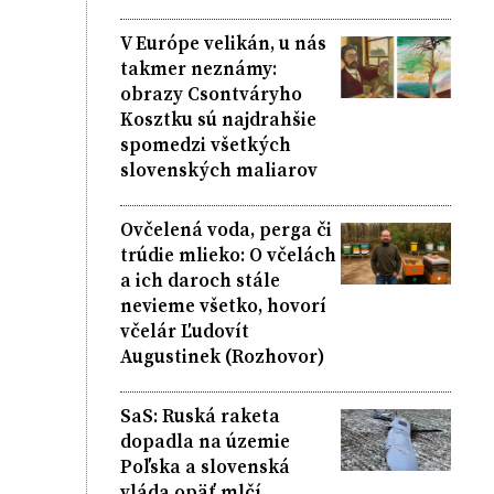
V Európe velikán, u nás
takmer neznámy:
obrazy Csontváryho
Kosztku sú najdrahšie
spomedzi všetkých
slovenských maliarov
Ovčelená voda, perga či
trúdie mlieko: O včelách
a ich daroch stále
nevieme všetko, hovorí
včelár Ľudovít
Augustinek (Rozhovor)
SaS: Ruská raketa
dopadla na územie
Poľska a slovenská
vláda opäť mlčí