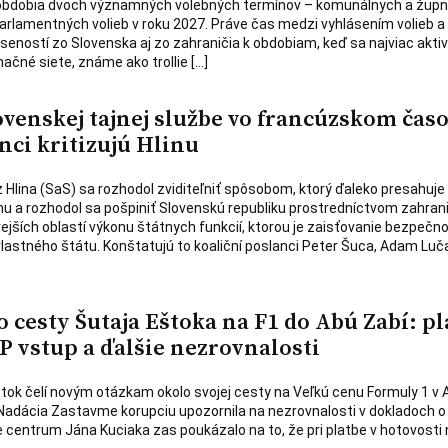
 obdobia dvoch významných volebných termínov – komunálnych a žup
parlamentných volieb v roku 2027. Práve čas medzi vyhlásením volieb a 
seností zo Slovenska aj zo zahraničia k obdobiam, keď sa najviac aktiv
čné siete, známe ako trollie […]
ovenskej tajnej službe vo francúzskom čas
nci kritizujú Hlinu
 Hlina (SaS) sa rozhodol zviditeľniť spôsobom, ktorý ďaleko presahuje
nu a rozhodol sa pošpiniť Slovenskú republiku prostredníctvom zahra
ivejších oblastí výkonu štátnych funkcií, ktorou je zaisťovanie bezpečno
lastného štátu. Konštatujú to koaliční poslanci Peter Šuca, Adam Luč
 cesty Šutaja Eštoka na F1 do Abú Zabí: pl
P vstup a ďalšie nezrovnalosti
štok čelí novým otázkam okolo svojej cesty na Veľkú cenu Formuly 1 v 
Nadácia Zastavme korupciu upozornila na nezrovnalosti v dokladoch o
ne centrum Jána Kuciaka zas poukázalo na to, že pri platbe v hotovosti 