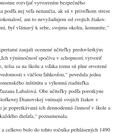
obnostne rozvíjať vytvorením bezpečného
sa podľa nej veľa nenaučia, ak sú v priveľkom strese
okonalosť, ani to nevyžadujem od svojich žiakov.
mi, byť všímavý k sebe, svojmu okoliu, komunite,“
pertami zaujali ocenené učiteľky predovšetkým
Ich výnimočnosť spočíva v schopnosti vytvoriť
re, tešia sa na školu a vďaka tomu sú plne otvorené
edomosti s väčšou ľahkosťou,“ povedala jedna
omenského inštitútu a výkonná riaditeľka
uzana Labašová. Obe učiteľky podľa porotkyne
Štofkovej Dianovskej vnímajú svojich žiakov v
iou je popretkávaná ich dennodenná činnosť v škole a
 každého dieťaťa,“ poznamenala.
k a celkovo bolo do tohto ročníka prihlásených 1490