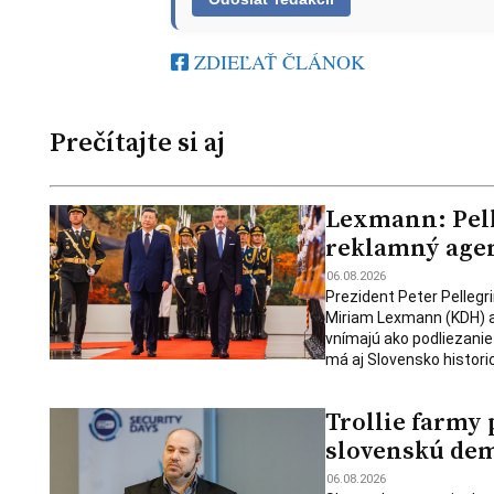
ZDIEĽAŤ ČLÁNOK
Prečítajte si aj
Lexmann: Pelle
reklamný age
06.08.2026
Prezident Peter Pellegr
Miriam Lexmann (KDH) a
vnímajú ako podliezanie
má aj Slovensko historic
Trollie farmy 
slovenskú de
06.08.2026