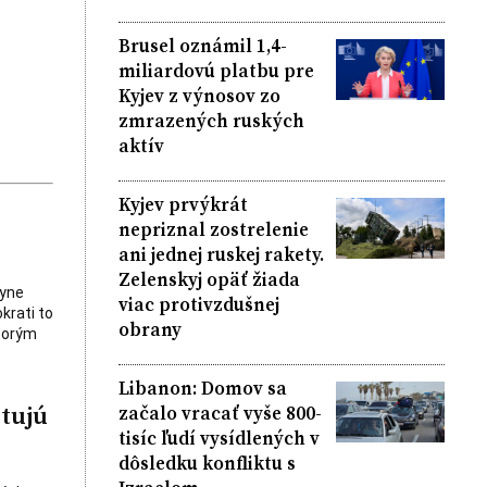
Brusel oznámil 1,4-
miliardovú platbu pre
Kyjev z výnosov zo
zmrazených ruských
aktív
Kyjev prvýkrát
nepriznal zostrelenie
ani jednej ruskej rakety.
Zelenskyj opäť žiada
kyne
viac protivzdušnej
krati to
obrany
ktorým
Libanon: Domov sa
tujú
začalo vracať vyše 800-
tisíc ľudí vysídlených v
dôsledku konfliktu s