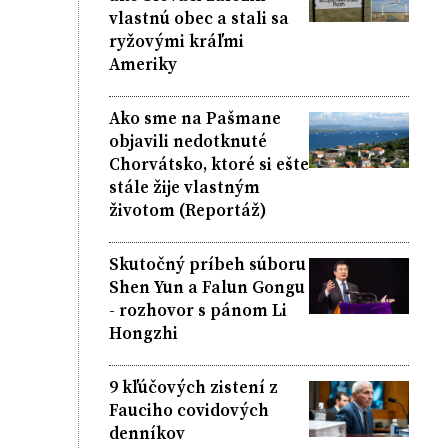
vlastnú obec a stali sa
ryžovými kráľmi
Ameriky
Ako sme na Pašmane
objavili nedotknuté
Chorvátsko, ktoré si ešte
stále žije vlastným
životom (Reportáž)
Skutočný príbeh súboru
Shen Yun a Falun Gongu
- rozhovor s pánom Li
Hongzhi
9 kľúčových zistení z
Fauciho covidových
denníkov