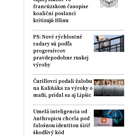
francúzskom časopise
koaliční poslanci
kritizujú Hlinu
PS: Nové rýchlostné
radary sú podľa
progresívcov
pravdepodobne ruskej
výroby
Čurillovci podali žalobu
na Kaliňáka za výroky o
mafii, pridal sa aj Lipšic
Umelá inteligencia od
Anthropicu chcela pod
falošnou identitou šíriť
škodlivý kód