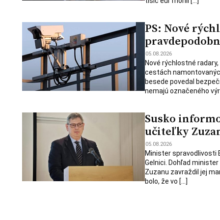
tisíc eur mohli […]
PS: Nové rých
pravdepodobne
05.08.2026
Nové rýchlostné radary,
cestách namontovaných u
besede povedal bezpečn
nemajú označeného výro
Susko informo
učiteľky Zuzan
05.08.2026
Minister spravodlivosti
Gelnici. Dohľad minister 
Zuzanu zavraždil jej ma
bolo, že vo […]