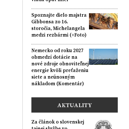
Spoznajte dielo majstra
Gibbonsa zo 16.
storočia, Michelangela
medzi rezbármi (+Foto)
Nemecko od roku 2027
obmedzí dotácie na
nové zdroje obnoviteľnej
energie kvôli preťaženiu
siete a neúnosným
nákladom (Komentár)
AKTUALITY
Za článok o slovenskej
tajnej službe vo