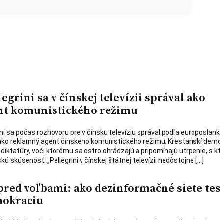
grini sa v čínskej televízii správal ako
nt komunistického režimu
ini sa počas rozhovoru pre v čínsku televíziu správal podľa europoslan
ko reklamný agent čínskeho komunistického režimu. Kresťanskí demo
 diktatúry, voči ktorému sa ostro ohrádzajú a pripomínajú utrpenie, s 
kú skúsenosť. „Pellegrini v čínskej štátnej televízii nedôstojne […]
pred voľbami: ako dezinformačné siete tes
mokraciu