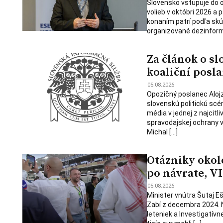
Slovensko vstupuje do
volieb v októbri 2026 a 
konaním patrí podľa skú
organizované dezinforma
Za článok o sl
koaliční posla
05.08.2026
Opozičný poslanec Alojz
slovenskú politickú scé
média v jednej z najcitl
spravodajskej ochrany v
Michal […]
Otázniky okolo
po návrate, VI
05.08.2026
Minister vnútra Šutaj E
Zabí z decembra 2024. 
leteniek a Investigatív