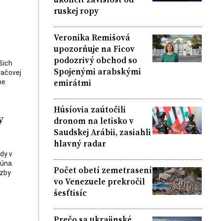
ruskej ropy
Veronika Remišová
upozorňuje na Ficov
podozrivý obchod so
šich
Spojenými arabskými
lačovej
emirátmi
be
Húsíovia zaútočili
y
dronom na letisko v
Saudskej Arábii, zasiahli
hlavný radar
dy v
júna.
Počet obetí zemetrasení
äzby
vo Venezuele prekročil
šesťtisíc
Prečo sa ukrajinské