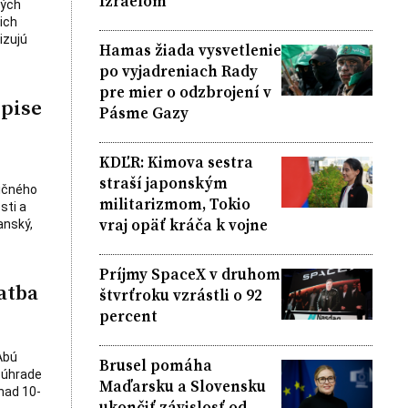
Izraelom
ných
ich
izujú
Hamas žiada vysvetlenie
po vyjadreniach Rady
pre mier o odzbrojení v
opise
Pásme Gazy
KDĽR: Kimova sestra
straší japonským
ničného
militarizmom, Tokio
sti a
vraj opäť kráča k vojne
anský,
Príjmy SpaceX v druhom
atba
štvrťroku vzrástli o 92
percent
Abú
Brusel pomáha
 úhrade
Maďarsku a Slovensku
nad 10-
ukončiť závislosť od