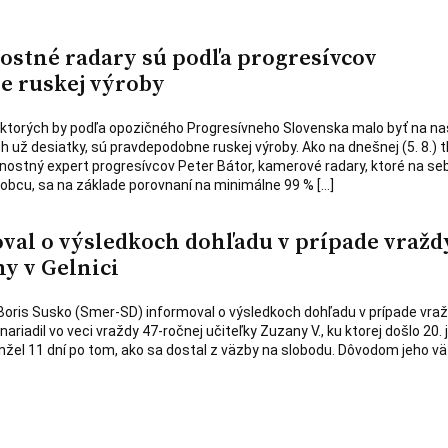
lostné radary sú podľa progresívcov
 ruskej výroby
 ktorých by podľa opozičného Progresívneho Slovenska malo byť na na
ž desiatky, sú pravdepodobne ruskej výroby. Ako na dnešnej (5. 8.) t
ostný expert progresívcov Peter Bátor, kamerové radary, ktoré na se
bcu, sa na základe porovnaní na minimálne 99 % […]
val o výsledkoch dohľadu v prípade vražd
y v Gelnici
 Boris Susko (Smer-SD) informoval o výsledkoch dohľadu v prípade vraž
nariadil vo veci vraždy 47-ročnej učiteľky Zuzany V., ku ktorej došlo 20. 
nžel 11 dní po tom, ako sa dostal z väzby na slobodu. Dôvodom jeho v