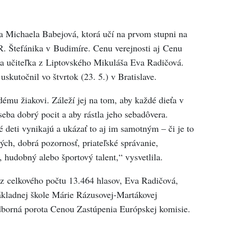
a Michaela Babejová, ktorá učí na prvom stupni na
R. Štefánika v Budimíre. Cenu verejnosti aj Cenu
la učiteľka z Liptovského Mikuláša Eva Radičová.
skutočnil vo štvrtok (23. 5.) v Bratislave.
dému žiakovi. Záleží jej na tom, aby každé dieťa v
eba dobrý pocit a aby rástla jeho sebadôvera.
 deti vynikajú a ukázať to aj im samotným – či je to
hých, dobrá pozornosť, priateľské správanie,
, hudobný alebo športový talent,“ vysvetlila.
 z celkového počtu 13.464 hlasov, Eva Radičová,
ákladnej škole Márie Rázusovej-Martákovej
dborná porota Cenou Zastúpenia Európskej komisie.