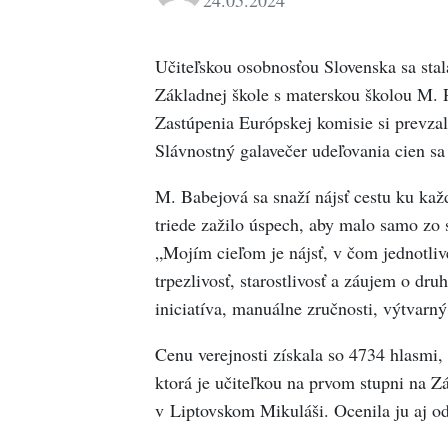
Učiteľskou osobnosťou Slovenska sa stal
Základnej škole s materskou školou M. 
Zastúpenia Európskej komisie si prevza
Slávnostný galavečer udeľovania cien sa u
M. Babejová sa snaží nájsť cestu ku kaž
triede zažilo úspech, aby malo samo zo s
„Mojím cieľom je nájsť, v čom jednotlivé
trpezlivosť, starostlivosť a záujem o dru
iniciatíva, manuálne zručnosti, výtvarný
Cenu verejnosti získala so 4734 hlasmi,
ktorá je učiteľkou na prvom stupni na Z
v Liptovskom Mikuláši. Ocenila ju aj o