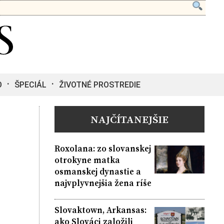
O
ŠPECIÁL
ŽIVOTNÉ PROSTREDIE
NAJČÍTANEJŠIE
Roxolana: zo slovanskej
otrokyne matka
osmanskej dynastie a
najvplyvnejšia žena ríše
Slovaktown, Arkansas:
ako Slováci založili