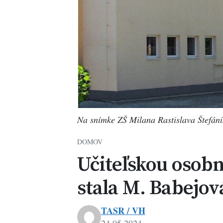
Na snímke ZŠ Milana Rastislava Štefáni
DOMOV
Učiteľskou osobn
stala M. Babejov
TASR / VH
24.05.2024