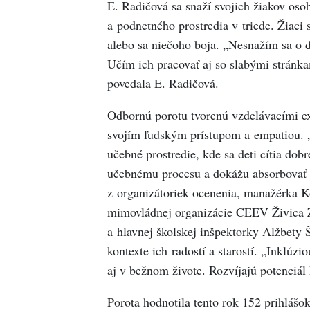
E. Radičová sa snaží svojich žiakov os
a podnetného prostredia v triede. Žiaci 
alebo sa niečoho boja. „Nesnažím sa o d
Učím ich pracovať aj so slabými stránka
povedala E. Radičová.
Odbornú porotu tvorenú vzdelávacími ex
svojím ľudským prístupom a empatiou. „
učebné prostredie, kde sa deti cítia dob
učebnému procesu a dokážu absorbovať v
z organizátoriek ocenenia, manažérka K
mimovládnej organizácie CEEV Živica Z
a hlavnej školskej inšpektorky Alžbety 
kontexte ich radostí a starostí. „Inklúz
aj v bežnom živote. Rozvíjajú potenciál
Porota hodnotila tento rok 152 prihlášo