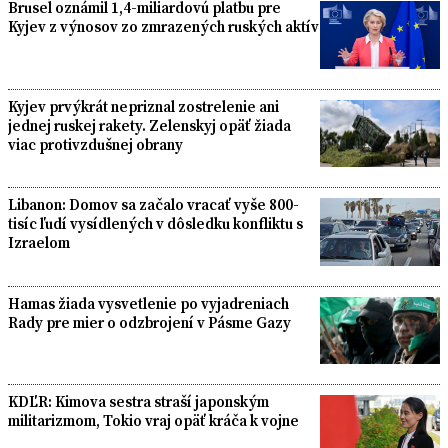
Brusel oznámil 1,4-miliardovú platbu pre
Kyjev z výnosov zo zmrazených ruských aktív
Kyjev prvýkrát nepriznal zostrelenie ani
jednej ruskej rakety. Zelenskyj opäť žiada
viac protivzdušnej obrany
Libanon: Domov sa začalo vracať vyše 800-
tisíc ľudí vysídlených v dôsledku konfliktu s
Izraelom
Hamas žiada vysvetlenie po vyjadreniach
Rady pre mier o odzbrojení v Pásme Gazy
KDĽR: Kimova sestra straší japonským
militarizmom, Tokio vraj opäť kráča k vojne