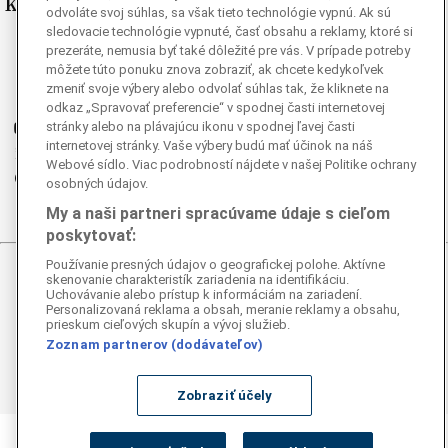
Kde nás nájdete
odvoláte svoj súhlas, sa však tieto technológie vypnú. Ak sú
sledovacie technológie vypnuté, časť obsahu a reklamy, ktoré si
Facebook
prezeráte, nemusia byť také dôležité pre vás. V prípade potreby
môžete túto ponuku znova zobraziť, ak chcete kedykoľvek
Instagram
zmeniť svoje výbery alebo odvolať súhlas tak, že kliknete na
G
Ganjing
odkaz „Spravovať preferencie“ v spodnej časti internetovej
Youtube
stránky alebo na plávajúcu ikonu v spodnej ľavej časti
internetovej stránky. Vaše výbery budú mať účinok na náš
Twitter
Webové sídlo. Viac podrobností nájdete v našej Politike ochrany
Telegram
osobných údajov.
RSS
My a naši partneri spracúvame údaje s cieľom
poskytovať:
Používanie presných údajov o geografickej polohe. Aktívne
skenovanie charakteristík zariadenia na identifikáciu.
© 2026 Epoch Times Slovensko
Uchovávanie alebo prístup k informáciám na zariadení.
Personalizovaná reklama a obsah, meranie reklamy a obsahu,
Všetky práva vyhradené. Publikovanie alebo ďalšie šírenie
prieskum cieľových skupín a vývoj služieb.
správ a fotografií zo zdrojov TASR je bez
Zoznam partnerov (dodávateľov)
predchádzajúceho písomného súhlasu TASR porušením
autorského zákona.
Zobraziť účely