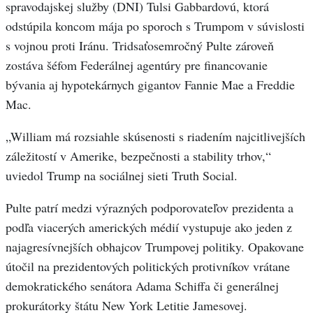
spravodajskej služby (DNI) Tulsi Gabbardovú, ktorá
odstúpila koncom mája po sporoch s Trumpom v súvislosti
s vojnou proti Iránu. Tridsaťosemročný Pulte zároveň
zostáva šéfom Federálnej agentúry pre financovanie
bývania aj hypotekárnych gigantov Fannie Mae a Freddie
Mac.
„William má rozsiahle skúsenosti s riadením najcitlivejších
záležitostí v Amerike, bezpečnosti a stability trhov,“
uviedol Trump na sociálnej sieti Truth Social.
Pulte patrí medzi výrazných podporovateľov prezidenta a
podľa viacerých amerických médií vystupuje ako jeden z
najagresívnejších obhajcov Trumpovej politiky. Opakovane
útočil na prezidentových politických protivníkov vrátane
demokratického senátora Adama Schiffa či generálnej
prokurátorky štátu New York Letitie Jamesovej.