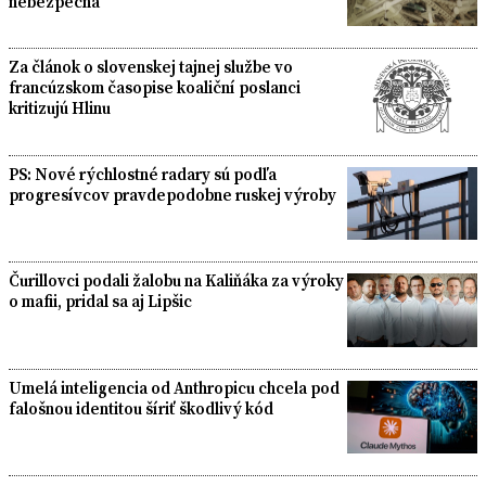
nebezpečná
Za článok o slovenskej tajnej službe vo
francúzskom časopise koaliční poslanci
kritizujú Hlinu
PS: Nové rýchlostné radary sú podľa
progresívcov pravdepodobne ruskej výroby
Čurillovci podali žalobu na Kaliňáka za výroky
o mafii, pridal sa aj Lipšic
Umelá inteligencia od Anthropicu chcela pod
falošnou identitou šíriť škodlivý kód