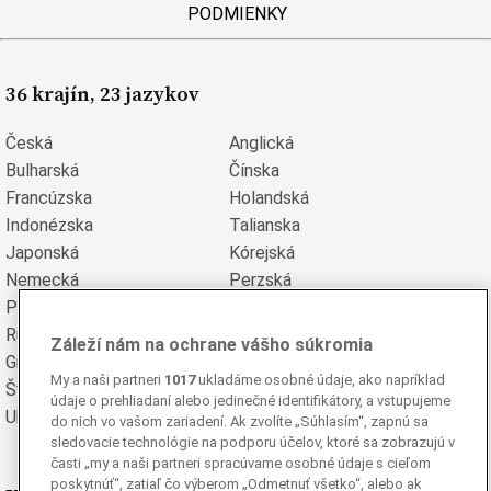
PODMIENKY
36 krajín, 23 jazykov
Česká
Anglická
Bulharská
Čínska
Francúzska
Holandská
Indonézska
Talianska
Japonská
Kórejská
Nemecká
Perzská
Poľská
Portugalská
Rumunská
Ruská
Záleží nám na ochrane vášho súkromia
Grécka
Španielska
My a naši partneri
1017
ukladáme osobné údaje, ako napríklad
Švédska
Turecká
údaje o prehliadaní alebo jedinečné identifikátory, a vstupujeme
Ukrajinská
Vietnamská
do nich vo vašom zariadení. Ak zvolíte „Súhlasím“, zapnú sa
sledovacie technológie na podporu účelov, ktoré sa zobrazujú v
časti „my a naši partneri spracúvame osobné údaje s cieľom
poskytnúť“, zatiaľ čo výberom „Odmetnuť všetko“, alebo ak