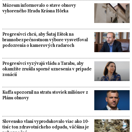
Múzeum informovalo o stave obnovy
vyhoreného Hradu Krásna Hôrka
Progresívci chcú, aby Šutaj Eštok na
brannobezpečnostnom výbore vysvetľoval
podozrenia o kamerových radaroch
Progresívci vyzývajú vládu a Tarabu, aby
okamžite zrušila sporné uznesenia v prípade
zonácií
Kuffa upozornil na stratu stoviek miliónov z
Plánu obnovy
Slovensko vlani vyprodukovalo viac ako 10-
tisíc ton zdravotníckeho odpadu, väčšina je