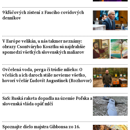
9 kľúčových zistení z Fauciho covidových
denníkov
V Európe velikán, u nás takmer neznámy:
obrazy Csontváryho Kosztku sú najdrahšie
spomedzi všetkých slovenských maliarov
Ovčelená voda, perga či trúdie mlieko: O
včelách a ich daroch stále nevieme všetko,
hovorí včelár Ľudovít Augustinek (Rozhovor)
SaS: Ruská raketa dopadla na územie Poľska a
slovenská vláda opäť mlčí
Spoznajte dielo majstra Gibbonsa zo 16.