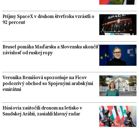
Príjmy SpaceX v druhom štvrťroku vzrástli o
92 percent
Brusel pomáha Maďarsku a Slovensku ukončiť
závislosť od ruskej ropy
Veronika Remišová upozorňuje na Ficov
podozrivý obchod so Spojenými arabskými
emirátmi
Húsíovia zaútočili dronom na letisko v
Saudskej Arábii, zasiahli hlavný radar