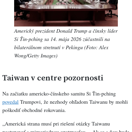
Americký prezident Donald Trump a čínsky líder
Si Ťin-pching sa 14. mája 2026 zúčastnili na
bilaterálnom stretnutí v Pekingu (Foto: Alex
Wong/Getty Images)
Taiwan v centre pozornosti
Na začiatku americko-čínskeho samitu Si Ťin-pching
povedal
Trumpovi, že nezhody ohľadom Taiwanu by mohli
poškodiť obchodné rokovania.
„Americká strana musí pri riešení otázky Taiwanu
postupovať s mimoriadnou opatrnosťou… Ak sa s ňou bude