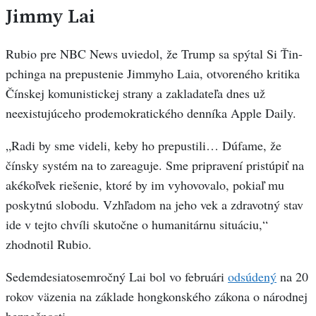
Jimmy Lai
Rubio pre NBC News uviedol, že Trump sa spýtal Si Ťin-
pchinga na prepustenie Jimmyho Laia, otvoreného kritika
Čínskej komunistickej strany a zakladateľa dnes už
neexistujúceho prodemokratického denníka Apple Daily.
„Radi by sme videli, keby ho prepustili… Dúfame, že
čínsky systém na to zareaguje. Sme pripravení pristúpiť na
akékoľvek riešenie, ktoré by im vyhovovalo, pokiaľ mu
poskytnú slobodu. Vzhľadom na jeho vek a zdravotný stav
ide v tejto chvíli skutočne o humanitárnu situáciu,“
zhodnotil Rubio.
Sedemdesiatosemročný Lai bol vo februári
odsúdený
na 20
rokov väzenia na základe hongkonského zákona o národnej