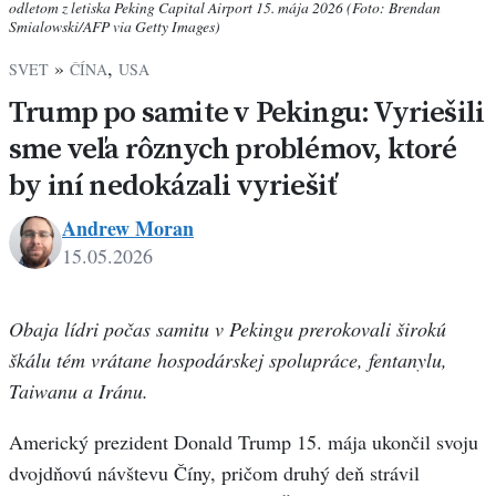
odletom z letiska Peking Capital Airport 15. mája 2026 (Foto: Brendan
Smialowski/AFP via Getty Images)
»
,
SVET
ČÍNA
USA
Trump po samite v Pekingu: Vyriešili
sme veľa rôznych problémov, ktoré
by iní nedokázali vyriešiť
Andrew Moran
15.05.2026
Andrew
Moran
Obaja lídri počas samitu v Pekingu prerokovali širokú
škálu tém vrátane hospodárskej spolupráce, fentanylu,
Taiwanu a Iránu.
Americký prezident Donald Trump 15. mája ukončil svoju
dvojdňovú návštevu Číny, pričom druhý deň strávil