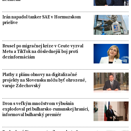
Irán napadol tanker SAE v Hormuzskom
prielive
Brusel po migračnej kríze v Ceute vyzval
Metu a TikTok na dôslednejší boj proti
dezinformáciám
Platby z plánu obnovy na digitalizačné
projekty na Slovensku môžu byť ohrozené,
varuje Zdechovský
Dron s veľkým množstvom výbušnín
explodoval pri bulharsko-rumunskej hranici,
informoval bulharský premiér