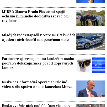
MIRRI: Obnova Hradu Plaveč má spojiť
ochranu kultúrneho dedičstva s rozvojom
regiónov
Mladých Indov napadli v Nitre muži v kuklách
a jeden z nich skončil na operačnom stole
Parametre aj prepojenie na konkrétnu osobu
podľa PS dokazujú ruský pôvod dopravných
kamier
Ruská dezinformačná operácia? Falošné
video šírilo správu o konci kancelára Merza
Rusko zvažuje útok pod falošnou vlajkou v