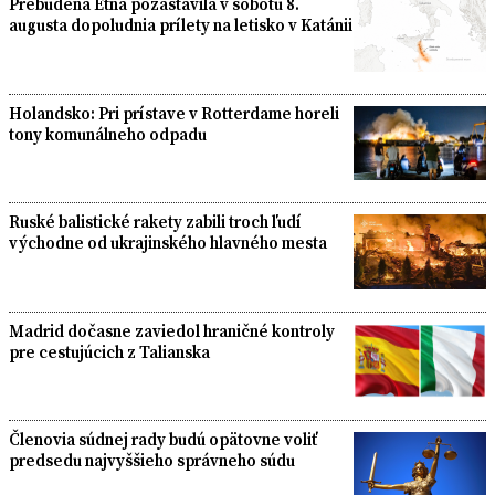
Prebudená Etna pozastavila v sobotu 8.
augusta dopoludnia prílety na letisko v Katánii
Holandsko: Pri prístave v Rotterdame horeli
tony komunálneho odpadu
Ruské balistické rakety zabili troch ľudí
východne od ukrajinského hlavného mesta
Madrid dočasne zaviedol hraničné kontroly
pre cestujúcich z Talianska
Členovia súdnej rady budú opätovne voliť
predsedu najvyššieho správneho súdu