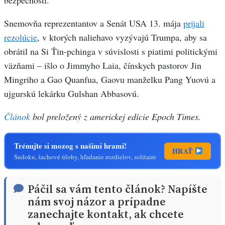
bezpečnosti.
Snemovňa reprezentantov a Senát USA 13. mája
prijali
rezolúcie
, v ktorých naliehavo vyzývajú Trumpa, aby sa
obrátil na Si Ťin-pchinga v súvislosti s piatimi politickými
väzňami – išlo o Jimmyho Laia, čínskych pastorov Jin
Mingriho a Gao Quanfua, Gaovu manželku Pang Yuovú a
ujgurskú lekárku Gulshan Abbasovú.
Článok
bol preložený z americkej edície Epoch Times.
Trénujte si mozog s našimi hrami!
HRAŤ
Sudoku, šachové úlohy, hľadanie rozdielov, solitaire
Páčil sa vám tento článok? Napíšte
nám svoj názor a prípadne
zanechajte kontakt, ak chcete