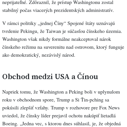
neprijateľné. Zdôraznil, že prístup Washingtonu zostal
stabilný počas viacerých prezidentských administratív.
V rámci politiky „jednej Číny“ Spojené štáty uznávajú
tvrdenie Pekingu, že Taiwan je súčasťou čínskeho územia.
Washington však nikdy formálne neakceptoval nárok
čínskeho režimu na suverenitu nad ostrovom, ktorý funguje
ako demokratický, nezávislý národ.
Obchod medzi USA a Čínou
Napriek tomu, že Washington a Peking boli v uplynulom
roku v obchodnom spore, Trump a Si Ťin-pching sa
pokúsili zlepšiť vzťahy. Trump v rozhovore pre Fox News
uviedol, že čínsky líder prejavil ochotu nakúpiť lietadlá
Boeing. „Jedna vec, s ktorou dnes súhlasil, je, že objedná