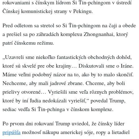
rokovaniami s čínskym lídrom Si Ťin-pchingom v ústredí
Čínskej komunistickej strany v Pekingu.
Pred odletom sa stretol so Si Ťin-pchingom na čaji a obede
a prešiel sa po záhradách komplexu Zhongnanhai, ktorý
patrí čínskemu režimu.
„Uzavreli sme niekoľko fantastických obchodných dohôd,
ktoré sú skvelé pre obe krajiny… Diskutovali sme o Iráne.
Máme veľmi podobný názor na to, ako by to malo skončiť.
Nechceme, aby mali jadrové zbrane. Chceme, aby boli
prielivy otvorené… Vyriešili sme veľa rôznych problémov,
ktoré by iní ľudia nedokázali vyriešiť,“ povedal Trump,
sediac vedľa Si Ťin-pchinga v čínskom komplexe.
Po prvom dni rokovaní Trump uviedol, že čínsky líder
pripúšťa
možnosť nákupu americkej sóje, ropy a lietadiel