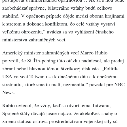
zaobchádzať správne, bilaterálne vzťahy budú celkovo
stabilné. V opačnom prípade dôjde medzi oboma krajinami
k stretom a dokonca konfliktom, čo celé vzťahy vystaví
veľkému ohrozeniu,“ uvádza sa vo vyhlásení čínskeho
ministerstva zahraničných vecí.
Americký minister zahraničných vecí Marco Rubio
potvrdil, že Si Ťin-pching túto otázku nadniesol, ale predaj
zbraní nebol hlavnou témou štvrtkovej diskusie. „Politika
USA vo veci Taiwanu sa k dnešnému dňu a k dnešnému
stretnutiu, ktoré sme tu mali, nezmenila,“ povedal pre NBC
News.
Rubio uviedol, že vždy, keď sa otvorí téma Taiwanu,
Spojené štáty dávajú jasne najavo, že akékoľvek snahy o
zmenu statusu ostrova prostredníctvom vojenskej sily sú