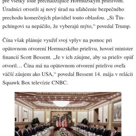
pre všetky lode prechádzajúce Hormuzským prielivom.
Úradníci otvorili aj nový úrad na uľahčenie bezpečného
prechodu komerčných plavidiel touto oblasťou. „Si Ťin-
pchingovi sa nepáčilo, že vyberajú mýto,“ povedal Trump.
Čína však plánuje využiť svoj vplyv na pomoc pri
opätovnom otvorení Hormuzského prielivu, hovorí minister
financií Scott Bessent. „Je v ich záujme, aby sa prieliv opäť
otvoril… Čína má na opätovnom otvorení prielivu oveľa
väčší záujem ako USA,“ povedal Bessent 14. mája v relácii
Squawk Box televízie CNBC.