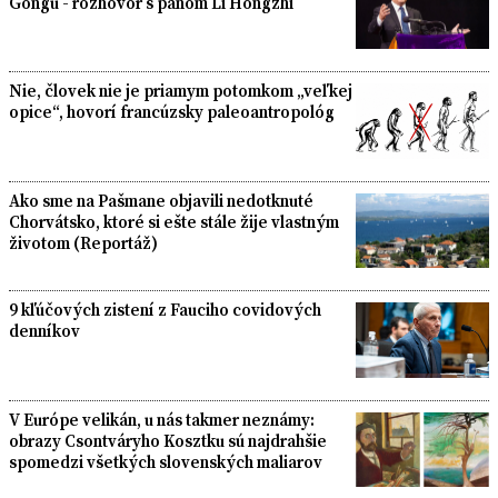
Gongu - rozhovor s pánom Li Hongzhi
Nie, človek nie je priamym potomkom „veľkej
opice“, hovorí francúzsky paleoantropológ
Ako sme na Pašmane objavili nedotknuté
Chorvátsko, ktoré si ešte stále žije vlastným
životom (Reportáž)
9 kľúčových zistení z Fauciho covidových
denníkov
V Európe velikán, u nás takmer neznámy:
obrazy Csontváryho Kosztku sú najdrahšie
spomedzi všetkých slovenských maliarov