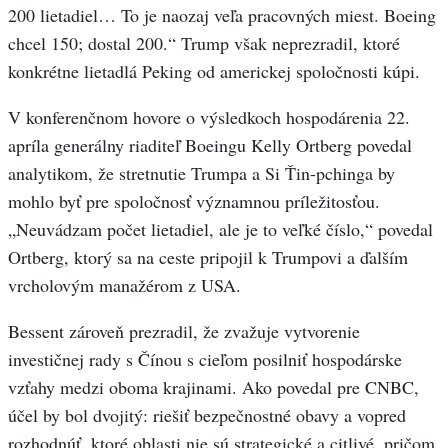
200 lietadiel… To je naozaj veľa pracovných miest. Boeing
chcel 150; dostal 200.“ Trump však neprezradil, ktoré
konkrétne lietadlá Peking od americkej spoločnosti kúpi.
V konferenčnom hovore o výsledkoch hospodárenia 22.
apríla generálny riaditeľ Boeingu Kelly Ortberg povedal
analytikom, že stretnutie Trumpa a Si Ťin-pchinga by
mohlo byť pre spoločnosť významnou príležitosťou.
„Neuvádzam počet lietadiel, ale je to veľké číslo,“ povedal
Ortberg, ktorý sa na ceste pripojil k Trumpovi a ďalším
vrcholovým manažérom z USA.
Bessent zároveň prezradil, že zvažuje vytvorenie
investičnej rady s Čínou s cieľom posilniť hospodárske
vzťahy medzi oboma krajinami. Ako povedal pre CNBC,
účel by bol dvojitý: riešiť bezpečnostné obavy a vopred
rozhodnúť, ktoré oblasti nie sú strategické a citlivé, pričom