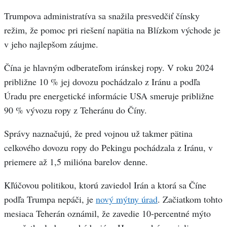
Trumpova administratíva sa snažila presvedčiť čínsky
režim, že pomoc pri riešení napätia na Blízkom východe je
v jeho najlepšom záujme.
Čína je hlavným odberateľom iránskej ropy. V roku 2024
približne 10 % jej dovozu pochádzalo z Iránu a podľa
Úradu pre energetické informácie USA smeruje približne
90 % vývozu ropy z Teheránu do Číny.
Správy naznačujú, že pred vojnou už takmer pätina
celkového dovozu ropy do Pekingu pochádzala z Iránu, v
priemere až 1,5 milióna barelov denne.
Kľúčovou politikou, ktorú zaviedol Irán a ktorá sa Číne
podľa Trumpa nepáči, je
nový mýtny úrad
. Začiatkom tohto
mesiaca Teherán oznámil, že zavedie 10-percentné mýto