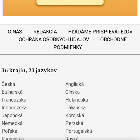
O NÁS
REDAKCIA
HĽADÁME PRISPIEVATEĽOV
OCHRANA OSOBNÝCH ÚDAJOV
OBCHODNÉ
PODMIENKY
36 krajín, 23 jazykov
Česká
Anglická
Bulharská
Čínska
Francúzska
Holandská
Indonézska
Talianska
Japonská
Kórejská
Nemecká
Perzská
Poľská
Portugalská
Rumunská
Ruská