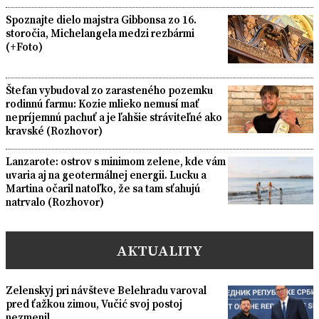
Spoznajte dielo majstra Gibbonsa zo 16.
storočia, Michelangela medzi rezbármi
(+Foto)
Štefan vybudoval zo zarasteného pozemku
rodinnú farmu: Kozie mlieko nemusí mať
nepríjemnú pachuť a je ľahšie stráviteľné ako
kravské (Rozhovor)
Lanzarote: ostrov s minimom zelene, kde vám
uvaria aj na geotermálnej energii. Lucku a
Martina očaril natoľko, že sa tam sťahujú
natrvalo (Rozhovor)
AKTUALITY
Zelenskyj pri návšteve Belehradu varoval
pred ťažkou zimou, Vučić svoj postoj
nezmenil