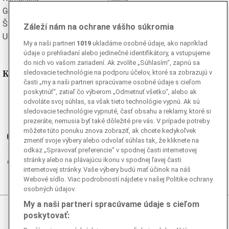
Grécka
Španielska
Švédska
Turecká
Záleží nám na ochrane vášho súkromia
Ukrajinská
Vietnamská
My a naši partneri
1019
ukladáme osobné údaje, ako napríklad
údaje o prehliadaní alebo jedinečné identifikátory, a vstupujeme
do nich vo vašom zariadení. Ak zvolíte „Súhlasím“, zapnú sa
Kde nás nájdete
sledovacie technológie na podporu účelov, ktoré sa zobrazujú v
časti „my a naši partneri spracúvame osobné údaje s cieľom
poskytnúť“, zatiaľ čo výberom „Odmetnuť všetko“, alebo ak
Facebook
odvoláte svoj súhlas, sa však tieto technológie vypnú. Ak sú
Instagram
sledovacie technológie vypnuté, časť obsahu a reklamy, ktoré si
prezeráte, nemusia byť také dôležité pre vás. V prípade potreby
G
Ganjing
môžete túto ponuku znova zobraziť, ak chcete kedykoľvek
Youtube
zmeniť svoje výbery alebo odvolať súhlas tak, že kliknete na
Twitter
odkaz „Spravovať preferencie“ v spodnej časti internetovej
stránky alebo na plávajúcu ikonu v spodnej ľavej časti
Telegram
internetovej stránky. Vaše výbery budú mať účinok na náš
RSS
Webové sídlo. Viac podrobností nájdete v našej Politike ochrany
osobných údajov.
My a naši partneri spracúvame údaje s cieľom
© 2026 Epoch Times Slovensko
poskytovať: