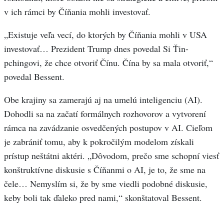
v ich rámci by Číňania mohli investovať.
„Existuje veľa vecí, do ktorých by Číňania mohli v USA
investovať… Prezident Trump dnes povedal Si Ťin-
pchingovi, že chce otvoriť Čínu. Čína by sa mala otvoriť,“
povedal Bessent.
Obe krajiny sa zamerajú aj na umelú inteligenciu (AI).
Dohodli sa na začatí formálnych rozhovorov a vytvorení
rámca na zavádzanie osvedčených postupov v AI. Cieľom
je zabrániť tomu, aby k pokročilým modelom získali
prístup neštátni aktéri. „Dôvodom, prečo sme schopní viesť
konštruktívne diskusie s Číňanmi o AI, je to, že sme na
čele… Nemyslím si, že by sme viedli podobné diskusie,
keby boli tak ďaleko pred nami,“ skonštatoval Bessent.