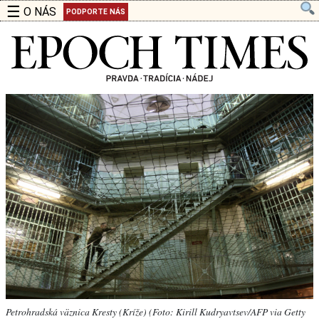
☰
O NÁS
PODPORTE NÁS
Petrohradská väznica Kresty (Kríže) (Foto: Kirill Kudryavtsev/AFP via Getty