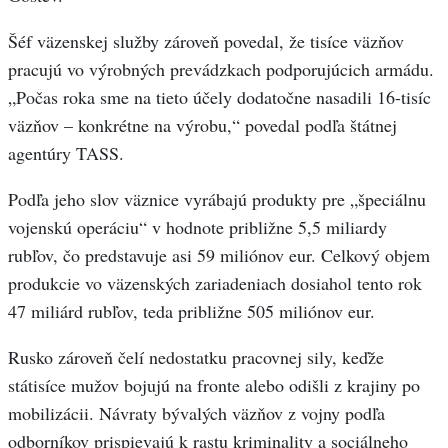
Šéf väzenskej služby zároveň povedal, že tisíce väzňov
pracujú vo výrobných prevádzkach podporujúcich armádu.
„Počas roka sme na tieto účely dodatočne nasadili 16-tisíc
väzňov – konkrétne na výrobu,“ povedal podľa štátnej
agentúry TASS.
Podľa jeho slov väznice vyrábajú produkty pre „špeciálnu
vojenskú operáciu“ v hodnote približne 5,5 miliardy
rubľov, čo predstavuje asi 59 miliónov eur. Celkový objem
produkcie vo väzenských zariadeniach dosiahol tento rok
47 miliárd rubľov, teda približne 505 miliónov eur.
Rusko zároveň čelí nedostatku pracovnej sily, keďže
státisíce mužov bojujú na fronte alebo odišli z krajiny po
mobilizácii. Návraty bývalých väzňov z vojny podľa
odborníkov prispievajú k rastu kriminality a sociálneho