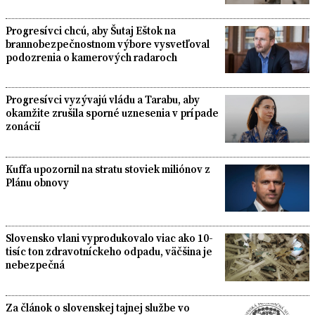
Progresívci chcú, aby Šutaj Eštok na
brannobezpečnostnom výbore vysvetľoval
podozrenia o kamerových radaroch
Progresívci vyzývajú vládu a Tarabu, aby
okamžite zrušila sporné uznesenia v prípade
zonácií
Kuffa upozornil na stratu stoviek miliónov z
Plánu obnovy
Slovensko vlani vyprodukovalo viac ako 10-
tisíc ton zdravotníckeho odpadu, väčšina je
nebezpečná
Za článok o slovenskej tajnej službe vo