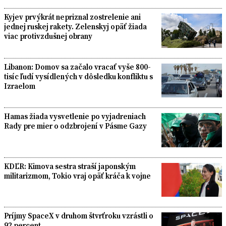
Kyjev prvýkrát nepriznal zostrelenie ani
jednej ruskej rakety. Zelenskyj opäť žiada
viac protivzdušnej obrany
Libanon: Domov sa začalo vracať vyše 800-
tisíc ľudí vysídlených v dôsledku konfliktu s
Izraelom
Hamas žiada vysvetlenie po vyjadreniach
Rady pre mier o odzbrojení v Pásme Gazy
KDĽR: Kimova sestra straší japonským
militarizmom, Tokio vraj opäť kráča k vojne
Príjmy SpaceX v druhom štvrťroku vzrástli o
92 percent