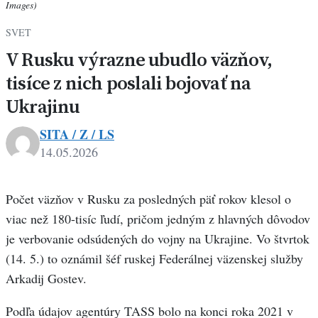
Images)
SVET
V Rusku výrazne ubudlo väzňov,
tisíce z nich poslali bojovať na
Ukrajinu
SITA / Z / LS
14.05.2026
Počet väzňov v Rusku za posledných päť rokov klesol o
viac než 180-tisíc ľudí, pričom jedným z hlavných dôvodov
je verbovanie odsúdených do vojny na Ukrajine. Vo štvrtok
(14. 5.) to oznámil šéf ruskej Federálnej väzenskej služby
Arkadij Gostev.
Podľa údajov agentúry TASS bolo na konci roka 2021 v