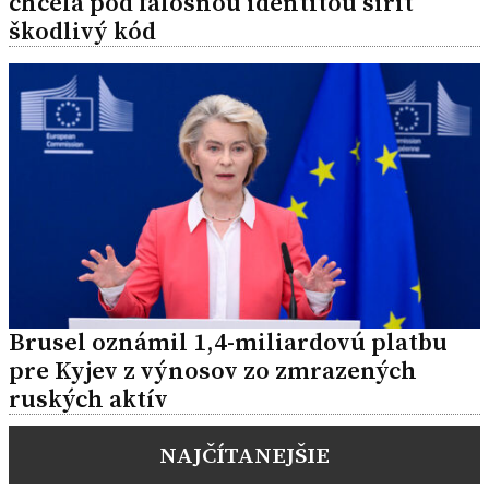
chcela pod falošnou identitou šíriť
škodlivý kód
Brusel oznámil 1,4-miliardovú platbu
pre Kyjev z výnosov zo zmrazených
ruských aktív
NAJČÍTANEJŠIE