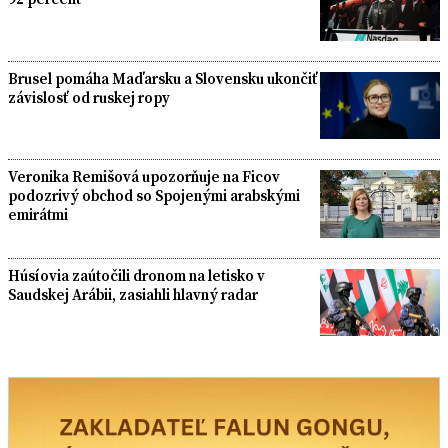
Brusel pomáha Maďarsku a Slovensku ukončiť
závislosť od ruskej ropy
Veronika Remišová upozorňuje na Ficov
podozrivý obchod so Spojenými arabskými
emirátmi
Húsíovia zaútočili dronom na letisko v
Saudskej Arábii, zasiahli hlavný radar