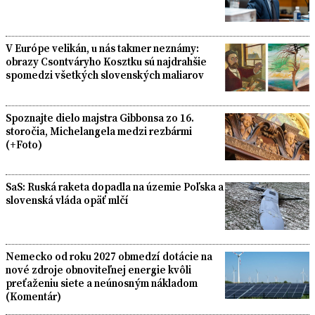
V Európe velikán, u nás takmer neznámy:
obrazy Csontváryho Kosztku sú najdrahšie
spomedzi všetkých slovenských maliarov
Spoznajte dielo majstra Gibbonsa zo 16.
storočia, Michelangela medzi rezbármi
(+Foto)
SaS: Ruská raketa dopadla na územie Poľska a
slovenská vláda opäť mlčí
Nemecko od roku 2027 obmedzí dotácie na
nové zdroje obnoviteľnej energie kvôli
preťaženiu siete a neúnosným nákladom
(Komentár)