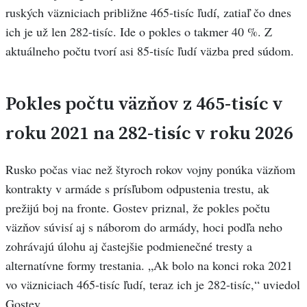
ruských väzniciach približne 465-tisíc ľudí, zatiaľ čo dnes
ich je už len 282-tisíc. Ide o pokles o takmer 40 %. Z
aktuálneho počtu tvorí asi 85-tisíc ľudí väzba pred súdom.
Pokles počtu väzňov z 465-tisíc v
roku 2021 na 282-tisíc v roku 2026
Rusko počas viac než štyroch rokov vojny ponúka väzňom
kontrakty v armáde s prísľubom odpustenia trestu, ak
prežijú boj na fronte. Gostev priznal, že pokles počtu
väzňov súvisí aj s náborom do armády, hoci podľa neho
zohrávajú úlohu aj častejšie podmienečné tresty a
alternatívne formy trestania. „Ak bolo na konci roka 2021
vo väzniciach 465-tisíc ľudí, teraz ich je 282-tisíc,“ uviedol
Gostev.