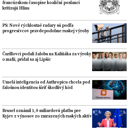
francúzskom časopise koaliční poslanci
kritizujú Hlinu
PS: Nové rýchlostné radary sú podľa
progresívcov pravdepodobne ruskej výroby
Čurillovci podali žalobu na Kaliňáka za výroky
o mafii, pridal sa aj Lipšic
Umelá inteligencia od Anthropicu chcela pod
falošnou identitou šíriť škodlivý kód
Brusel oznámil 1,4-miliardovú platbu pre
Kyjev z výnosov zo zmrazených ruských aktív