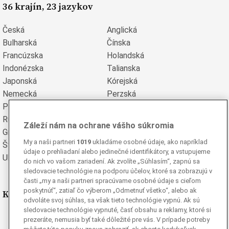
36 krajín, 23 jazykov
Česká
Anglická
Bulharská
Čínska
Francúzska
Holandská
Indonézska
Talianska
Japonská
Kórejská
Nemecká
Perzská
Poľská
Portugalská
Rumunská
Ruská
Záleží nám na ochrane vášho súkromia
Grécka
Španielska
My a naši partneri
1019
ukladáme osobné údaje, ako napríklad
Švédska
Turecká
údaje o prehliadaní alebo jedinečné identifikátory, a vstupujeme
Ukrajinská
Vietnamská
do nich vo vašom zariadení. Ak zvolíte „Súhlasím“, zapnú sa
sledovacie technológie na podporu účelov, ktoré sa zobrazujú v
časti „my a naši partneri spracúvame osobné údaje s cieľom
poskytnúť“, zatiaľ čo výberom „Odmetnuť všetko“, alebo ak
Kde nás nájdete
odvoláte svoj súhlas, sa však tieto technológie vypnú. Ak sú
sledovacie technológie vypnuté, časť obsahu a reklamy, ktoré si
Facebook
prezeráte, nemusia byť také dôležité pre vás. V prípade potreby