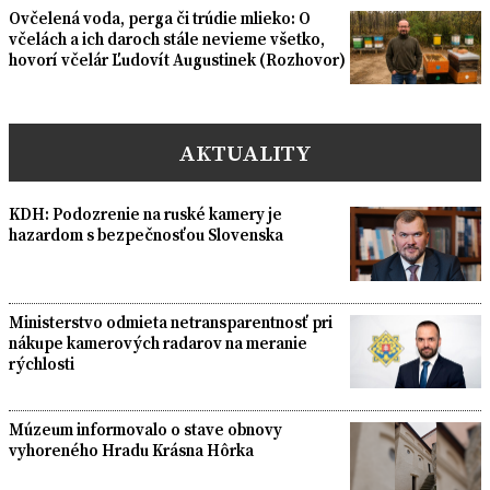
Ovčelená voda, perga či trúdie mlieko: O
včelách a ich daroch stále nevieme všetko,
hovorí včelár Ľudovít Augustinek (Rozhovor)
AKTUALITY
KDH: Podozrenie na ruské kamery je
hazardom s bezpečnosťou Slovenska
Ministerstvo odmieta netransparentnosť pri
nákupe kamerových radarov na meranie
rýchlosti
Múzeum informovalo o stave obnovy
vyhoreného Hradu Krásna Hôrka