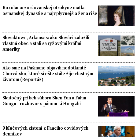
Roxolana: zo slovanskej otrokyne matka
osmanskej dynastie a najvplyvnejšia žena ríše
Slovaktown, Arkansas: ako Slováci založili
vlastnú obec a stali sa ryžovými kráľmi
Ameriky
Ako sme na Pašmane objavili nedotknuté
Chorvátsko, ktoré si ešte stále žije vlastným
životom (Reportáž)
Skutočný príbeh súboru Shen Yun a Falun
Gongu - rozhovor s pánom Li Hongzhi
9 kľúčových zistení z Fauciho covidových
denníkov