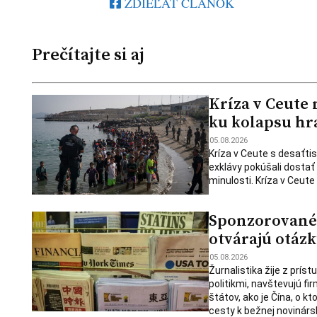
ZDIEĽAŤ ČLÁNOK
Prečítajte si aj
Kríza v Ceute
ku kolapsu hr
05.08.2026
Kríza v Ceute s desaťtis
exklávy pokúšali dostať
minulosti. Kríza v Ceute
Sponzorované 
otvárajú otázk
05.08.2026
Žurnalistika žije z prís
politikmi, navštevujú fi
štátov, ako je Čína, o 
cesty k bežnej novinársk