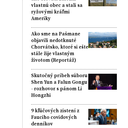
vlastnú obec a stali sa
ryžovými kráľmi
Ameriky
Ako sme na Pašmane
objavili nedotknuté
Chorvátsko, ktoré si ešte
stále žije vlastným
životom (Reportáž)
Skutočný príbeh súboru
Shen Yun a Falun Gongu
- rozhovor s pánom Li
Hongzhi
9 kľúčových zistení z
Fauciho covidových
denníkov