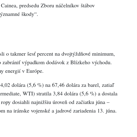
a Cainea, predsedu Zboru náčelníkov štábov
„významné škody“.
sli o takmer šesť percent na dvojtýždňové minimum,
lo zabrániť výpadkom dodávok z Blízkeho východu.
ny energií v Európe.
,02 dolára (5,6 %) na 67,46 dolára za barel, zatiaľ
rmediate, WTI) stratila 3,84 dolára (5,6 %) a dostala
ropy dosiahli najnižšiu úroveň od začiatku júna –
 na iránske vojenské a jadrové zariadenia 13. júna.