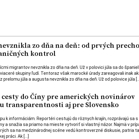
 nevznikla zo dňa na deň: od prvých prech
aničných kontrol
ícmi migrantov nevznikla zo dňa na deň. Už v polovici júla sa do španiel
 viaceré skupiny ľudí. Tentoraz však marocké úrady zareagovali inak ak
 z prelomu júla a augusta nevznikla zo dňa na deň. Už od polovice júla [
cesty do Číny pre amerických novinárov
u transparentnosti aj pre Slovensko
tupu k informáciám. Reportéri cestujú do rôznych krajín, rozprávajú sa s
rmy a snažia sa priamo na mieste vytvoriť si vlastný názor. Najmä v prí
ktorých sa na medzinárodnej scéne vedú kontroverzné diskusie, patria t
ej práci. Ak […]