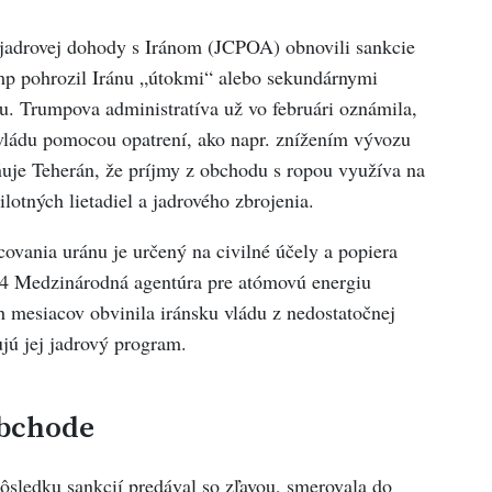
adrovej dohody s Iránom (JCPOA) obnovili sankcie
mp pohrozil Iránu „útokmi“ alebo sekundárnymi
u. Trumpova administratíva už vo februári oznámila,
vládu pomocou opatrení, ako napr. znížením vývozu
ňuje Teherán, že príjmy z obchodu s ropou využíva na
otných lietadiel a jadrového zbrojenia.
ovania uránu je určený na civilné účely a popiera
24 Medzinárodná agentúra pre atómovú energiu
 mesiacov obvinila iránsku vládu z nedostatočnej
ujú jej jadrový program.
obchode
dôsledku sankcií predával so zľavou, smerovala do