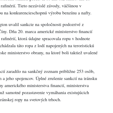
 rafinérií. Tieto nezávislé závody, väčšinou v
opu na konkurencieschopnú výrobu benzínu a nafty.
ton uvalil sankcie na spoločnosti podozrivé z
íny. Dňa 20. marca americké ministerstvo financií
rafinérií, ktorá údajne spracovala ropu v hodnote
hádzala táto ropa z lodí napojených na teroristickú
ske ministerstvo obrany, na ktoré boli taktiež uvalené
cií zaradilo na sankčný zoznam približne 253 osôb,
n a jeho spojencov. Úplné zrušenie sankcií na iránsku
y amerického ministerstva financií, ministerstva
už samotné pozastavenie vymáhania existujúcich
ránskej ropy na svetových trhoch.