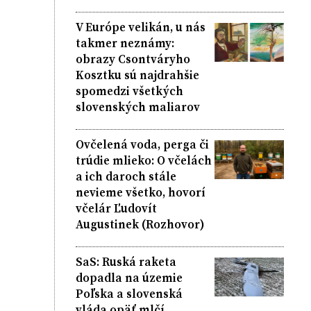
V Európe velikán, u nás
takmer neznámy:
obrazy Csontváryho
Kosztku sú najdrahšie
spomedzi všetkých
slovenských maliarov
Ovčelená voda, perga či
trúdie mlieko: O včelách
a ich daroch stále
nevieme všetko, hovorí
včelár Ľudovít
Augustinek (Rozhovor)
SaS: Ruská raketa
dopadla na územie
Poľska a slovenská
vláda opäť mlčí