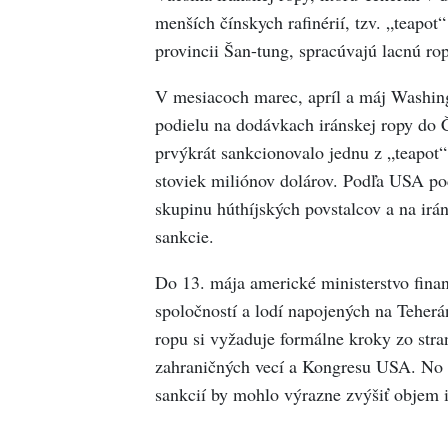
menších čínskych rafinérií, tzv. „teapot“
provincii Šan-tung, spracúvajú lacnú r
V mesiacoch marec, apríl a máj Washing
podielu na dodávkach iránskej ropy do Č
prvýkrát sankcionovalo jednu z „teapot“ 
stoviek miliónov dolárov. Podľa USA poc
skupinu húthíjských povstalcov a na irán
sankcie.
Do 13. mája americké ministerstvo finan
spoločností a lodí napojených na Teherá
ropu si vyžaduje formálne kroky zo stran
zahraničných vecí a Kongresu USA. No 
sankcií by mohlo výrazne zvýšiť objem i