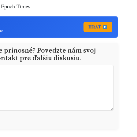
e Epoch Times
HRAŤ
re
ie prínosné? Povedzte nám svoj
ntakt pre ďalšiu diskusiu.