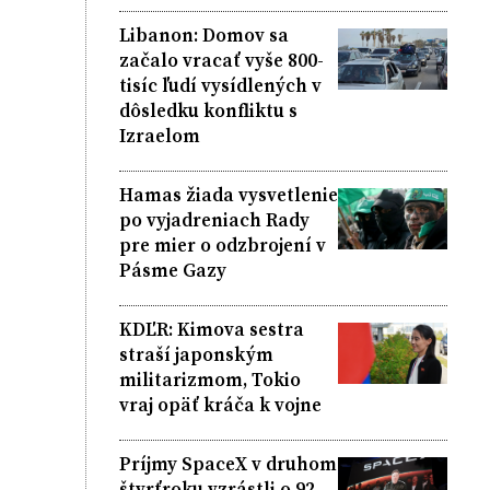
Libanon: Domov sa
začalo vracať vyše 800-
tisíc ľudí vysídlených v
dôsledku konfliktu s
Izraelom
Hamas žiada vysvetlenie
po vyjadreniach Rady
pre mier o odzbrojení v
Pásme Gazy
KDĽR: Kimova sestra
straší japonským
militarizmom, Tokio
vraj opäť kráča k vojne
Príjmy SpaceX v druhom
štvrťroku vzrástli o 92