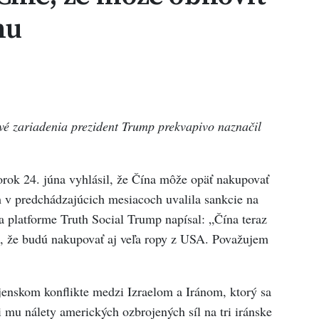
nu
vé zariadenia prezident Trump prekvapivo naznačil
ok 24. júna vyhlásil, že Čína môže opäť nakupovať
m v predchádzajúcich mesiacoch uvalila sankcie na
a platforme Truth Social Trump napísal: „Čína teraz
, že budú nakupovať aj veľa ropy z USA. Považujem
enskom konflikte medzi Izraelom a Iránom, ktorý sa
mu nálety amerických ozbrojených síl na tri iránske