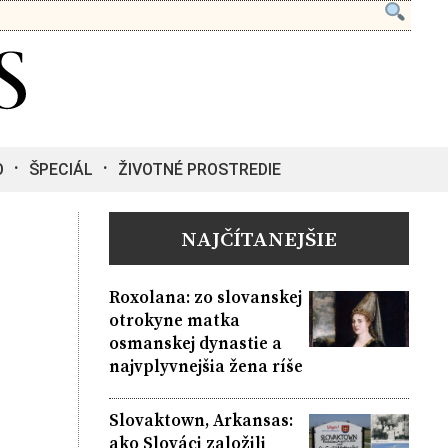
O
ŠPECIÁL
ŽIVOTNÉ PROSTREDIE
NAJČÍTANEJŠIE
Roxolana: zo slovanskej
otrokyne matka
osmanskej dynastie a
najvplyvnejšia žena ríše
Slovaktown, Arkansas:
ako Slováci založili