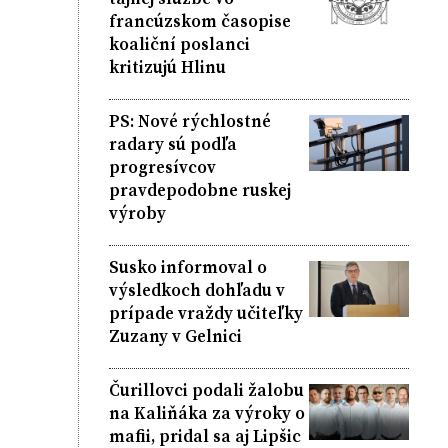
francúzskom časopise
koaliční poslanci
kritizujú Hlinu
PS: Nové rýchlostné
radary sú podľa
progresívcov
pravdepodobne ruskej
výroby
Susko informoval o
výsledkoch dohľadu v
prípade vraždy učiteľky
Zuzany v Gelnici
Čurillovci podali žalobu
na Kaliňáka za výroky o
mafii, pridal sa aj Lipšic