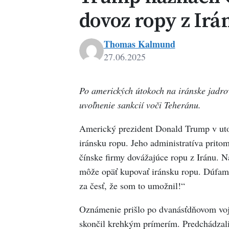
dovoz ropy z Irá
Thomas Kalmund
27.06.2025
Po amerických útokoch na iránske jadro
uvoľnenie sankcií voči Teheránu.
Americký prezident Donald Trump v utor
iránsku ropu. Jeho administratíva prito
čínske firmy dovážajúce ropu z Iránu. N
môže opäť kupovať iránsku ropu. Dúfam
za česť, že som to umožnil!“
Oznámenie prišlo po dvanásťdňovom voj
skončil krehkým prímerím. Predchádzali 