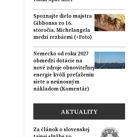
Spoznajte dielo majstra
Gibbonsa zo 16.
storočia, Michelangela
medzi rezbármi (+Foto)
Nemecko od roku 2027
obmedzí dotácie na
nové zdroje obnoviteľnej
energie kvôli preťaženiu
siete a neúnosným
nákladom (Komentár)
AKTUALITY
Za článok o slovenskej
tajnej službe vo