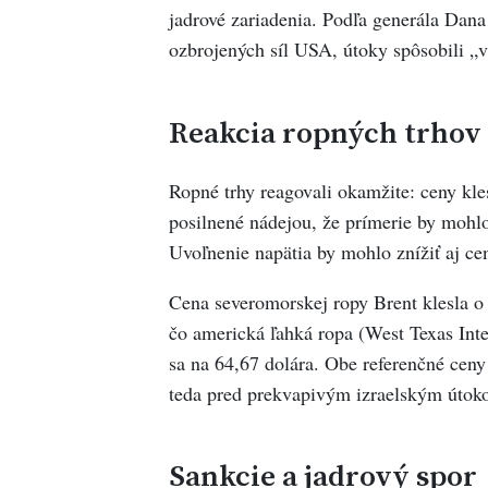
jadrové zariadenia. Podľa generála Dan
ozbrojených síl USA, útoky spôsobili 
Reakcia ropných trhov
Ropné trhy reagovali okamžite: ceny kle
posilnené nádejou, že prímerie by moh
Uvoľnenie napätia by mohlo znížiť aj ce
Cena severomorskej ropy Brent klesla o 4
čo americká ľahká ropa (West Texas Inte
sa na 64,67 dolára. Obe referenčné ceny 
teda pred prekvapivým izraelským útokom
Sankcie a jadrový spor