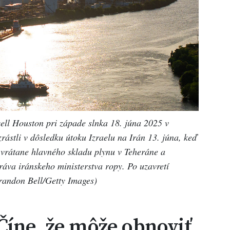
ell Houston pri západe slnka 18. júna 2025 v
ástli v dôsledku útoku Izraelu na Irán 13. júna, keď
 vrátane hlavného skladu plynu v Teheráne a
ráva iránskeho ministerstva ropy. Po uzavretí
Brandon Bell/Getty Images)
Číne, že môže obnoviť