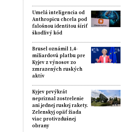
Umelá inteligencia od
Anthropicu chcela pod
falošnou identitou šíriť
škodlivý kód
Brusel oznámil 1,4-
miliardovú platbu pre
Kyjev z výnosov zo
zmrazených ruských
aktív
Kyjev prvýkrát
nepriznal zostrelenie
ani jednej ruskej rakety.
Zelenskyj opäť žiada
viac protivzdušnej
obrany