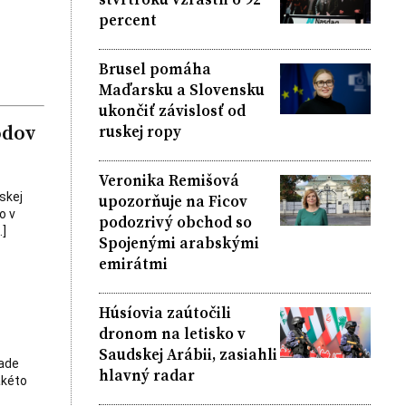
percent
Brusel pomáha
Maďarsku a Slovensku
ukončiť závislosť od
odov
ruskej ropy
Veronika Remišová
skej
upozorňuje na Ficov
o v
podozrivý obchod so
…]
Spojenými arabskými
emirátmi
Húsíovia zaútočili
dronom na letisko v
Saudskej Arábii, zasiahli
pade
hlavný radar
akéto