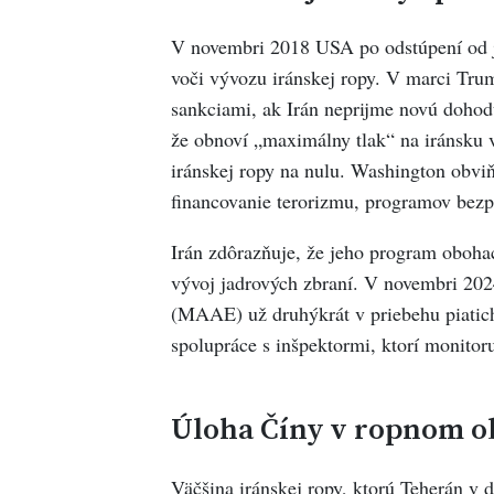
V novembri 2018 USA po odstúpení od j
voči vývozu iránskej ropy. V marci Tru
sankciami, ak Irán neprijme novú dohod
že obnoví „maximálny tlak“ na iránsku 
iránskej ropy na nulu. Washington obvi
financovanie terorizmu, programov bezpil
Irán zdôrazňuje, že jeho program obohac
vývoj jadrových zbraní. V novembri 20
(MAAE) už druhýkrát v priebehu piatich
spolupráce s inšpektormi, ktorí monitor
Úloha Číny v ropnom 
Väčšina iránskej ropy, ktorú Teherán v 