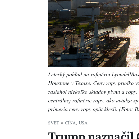
Letecký pohľad na rafinériu LyondellBas
Houstone v Texase. Ceny ropy prudko vzr
zasiahol niekoľko skladov plynu a ropy,
centrálnej rafinérie ropy, ako uvádza sp
prímeria ceny ropy opäť klesli. (Foto: 
»
,
SVET
ČÍNA
USA
Trump naznačil 