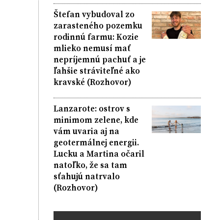
Štefan vybudoval zo
zarasteného pozemku
rodinnú farmu: Kozie
mlieko nemusí mať
nepríjemnú pachuť a je
ľahšie stráviteľné ako
kravské (Rozhovor)
Lanzarote: ostrov s
minimom zelene, kde
vám uvaria aj na
geotermálnej energii.
Lucku a Martina očaril
natoľko, že sa tam
sťahujú natrvalo
(Rozhovor)