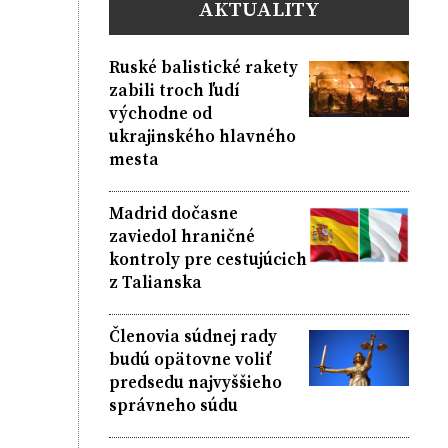
AKTUALITY
Ruské balistické rakety
zabili troch ľudí
východne od
ukrajinského hlavného
mesta
Madrid dočasne
zaviedol hraničné
kontroly pre cestujúcich
z Talianska
Členovia súdnej rady
budú opätovne voliť
predsedu najvyššieho
správneho súdu