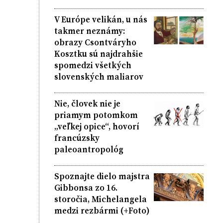
V Európe velikán, u nás
takmer neznámy:
obrazy Csontváryho
Kosztku sú najdrahšie
spomedzi všetkých
slovenských maliarov
Nie, človek nie je
priamym potomkom
„veľkej opice“, hovorí
francúzsky
paleoantropológ
Spoznajte dielo majstra
Gibbonsa zo 16.
storočia, Michelangela
medzi rezbármi (+Foto)