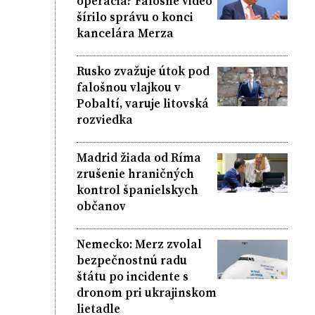
operácia? Falošné video
šírilo správu o konci
kancelára Merza
Rusko zvažuje útok pod
falošnou vlajkou v
Pobaltí, varuje litovská
rozviedka
Madrid žiada od Ríma
zrušenie hraničných
kontrol španielskych
občanov
Nemecko: Merz zvolal
bezpečnostnú radu
štátu po incidente s
dronom pri ukrajinskom
lietadle