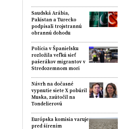
Saudská Arábia,
Pakistan a Turecko
podpísali trojstrannú
obrannú dohodu
Polícia v Španielsku
rozložila veľkú sieť
pašerákov migrantov v
Stredozemnom mori
Návrh na dočasné
vypnutie siete X pobúril
Muska, zaútočil na
Tondelierovú
Európska komisia varuje
pred šírením