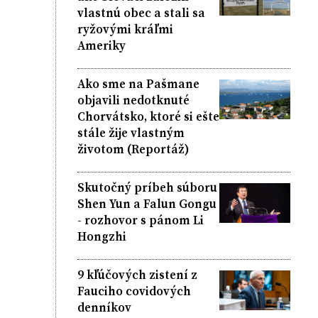
vlastnú obec a stali sa
ryžovými kráľmi
Ameriky
Ako sme na Pašmane
objavili nedotknuté
Chorvátsko, ktoré si ešte
stále žije vlastným
životom (Reportáž)
Skutočný príbeh súboru
Shen Yun a Falun Gongu
- rozhovor s pánom Li
Hongzhi
9 kľúčových zistení z
Fauciho covidových
denníkov