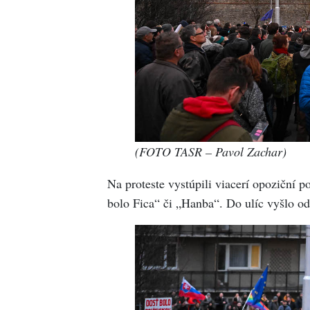
(FOTO TASR – Pavol Zachar)
Na proteste vystúpili viacerí opoziční p
bolo Fica“ či „Hanba“. Do ulíc vyšlo o