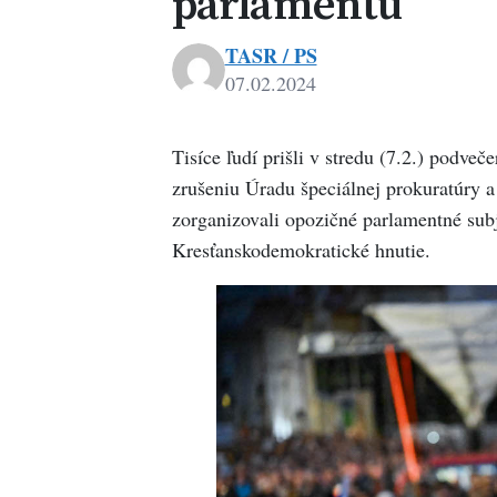
parlamentu
TASR / PS
07.02.2024
Tisíce ľudí prišli v stredu (7.2.) podve
zrušeniu Úradu špeciálnej prokuratúry
zorganizovali opozičné parlamentné subj
Kresťanskodemokratické hnutie.