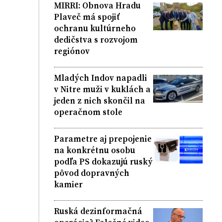
MIRRI: Obnova Hradu
Plaveč má spojiť
ochranu kultúrneho
dedičstva s rozvojom
regiónov
Mladých Indov napadli
v Nitre muži v kuklách a
jeden z nich skončil na
operačnom stole
Parametre aj prepojenie
na konkrétnu osobu
podľa PS dokazujú ruský
pôvod dopravných
kamier
Ruská dezinformačná