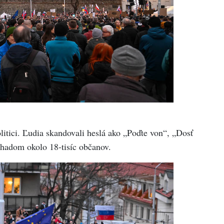
olitici. Ľudia skandovali heslá ako „Poďte von“, „Dosť
dhadom okolo 18-tisíc občanov.