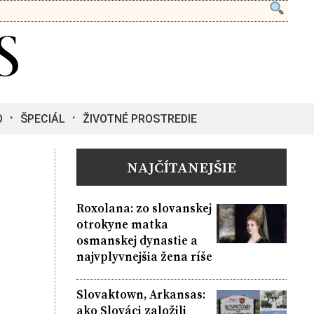
O
ŠPECIÁL
ŽIVOTNÉ PROSTREDIE
NAJČÍTANEJŠIE
Roxolana: zo slovanskej
otrokyne matka
osmanskej dynastie a
najvplyvnejšia žena ríše
Slovaktown, Arkansas:
ako Slováci založili