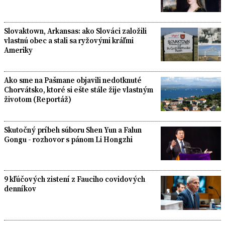
Slovaktown, Arkansas: ako Slováci založili
vlastnú obec a stali sa ryžovými kráľmi
Ameriky
Ako sme na Pašmane objavili nedotknuté
Chorvátsko, ktoré si ešte stále žije vlastným
životom (Reportáž)
Skutočný príbeh súboru Shen Yun a Falun
Gongu - rozhovor s pánom Li Hongzhi
9 kľúčových zistení z Fauciho covidových
denníkov