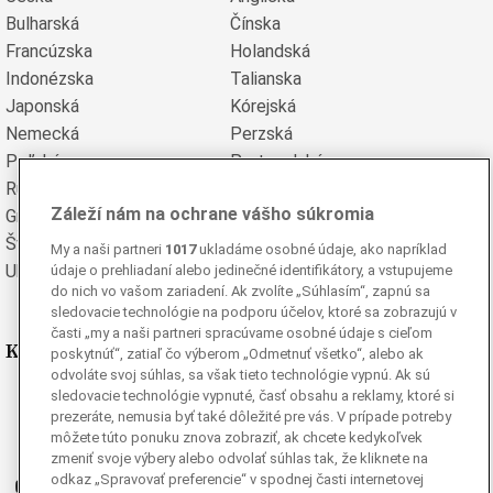
Bulharská
Čínska
Francúzska
Holandská
Indonézska
Talianska
Japonská
Kórejská
Nemecká
Perzská
Poľská
Portugalská
Rumunská
Ruská
Záleží nám na ochrane vášho súkromia
Grécka
Španielska
Švédska
Turecká
My a naši partneri
1017
ukladáme osobné údaje, ako napríklad
Ukrajinská
Vietnamská
údaje o prehliadaní alebo jedinečné identifikátory, a vstupujeme
do nich vo vašom zariadení. Ak zvolíte „Súhlasím“, zapnú sa
sledovacie technológie na podporu účelov, ktoré sa zobrazujú v
časti „my a naši partneri spracúvame osobné údaje s cieľom
Kde nás nájdete
poskytnúť“, zatiaľ čo výberom „Odmetnuť všetko“, alebo ak
odvoláte svoj súhlas, sa však tieto technológie vypnú. Ak sú
sledovacie technológie vypnuté, časť obsahu a reklamy, ktoré si
Facebook
prezeráte, nemusia byť také dôležité pre vás. V prípade potreby
Instagram
môžete túto ponuku znova zobraziť, ak chcete kedykoľvek
G
Ganjing
zmeniť svoje výbery alebo odvolať súhlas tak, že kliknete na
odkaz „Spravovať preferencie“ v spodnej časti internetovej
Youtube