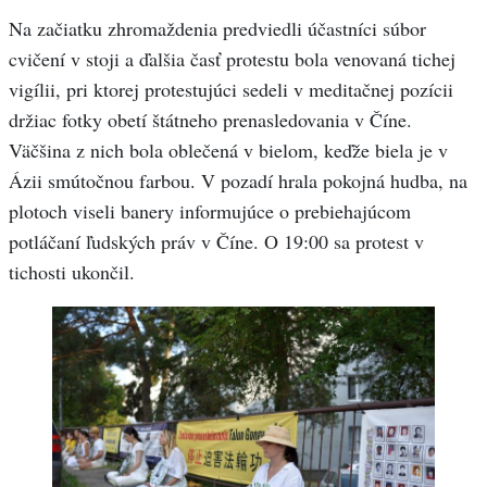
Na začiatku zhromaždenia predviedli účastníci súbor
cvičení v stoji a ďalšia časť protestu bola venovaná tichej
vigílii, pri ktorej protestujúci sedeli v meditačnej pozícii
držiac fotky obetí štátneho prenasledovania v Číne.
Väčšina z nich bola oblečená v bielom, keďže biela je v
Ázii smútočnou farbou. V pozadí hrala pokojná hudba, na
plotoch viseli banery informujúce o prebiehajúcom
potláčaní ľudských práv v Číne. O 19:00 sa protest v
tichosti ukončil.