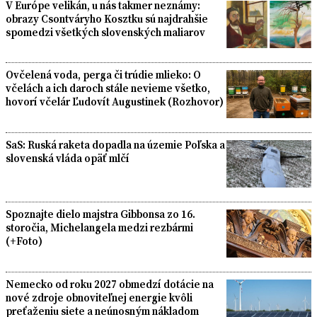
V Európe velikán, u nás takmer neznámy:
obrazy Csontváryho Kosztku sú najdrahšie
spomedzi všetkých slovenských maliarov
Ovčelená voda, perga či trúdie mlieko: O
včelách a ich daroch stále nevieme všetko,
hovorí včelár Ľudovít Augustinek (Rozhovor)
SaS: Ruská raketa dopadla na územie Poľska a
slovenská vláda opäť mlčí
Spoznajte dielo majstra Gibbonsa zo 16.
storočia, Michelangela medzi rezbármi
(+Foto)
Nemecko od roku 2027 obmedzí dotácie na
nové zdroje obnoviteľnej energie kvôli
preťaženiu siete a neúnosným nákladom