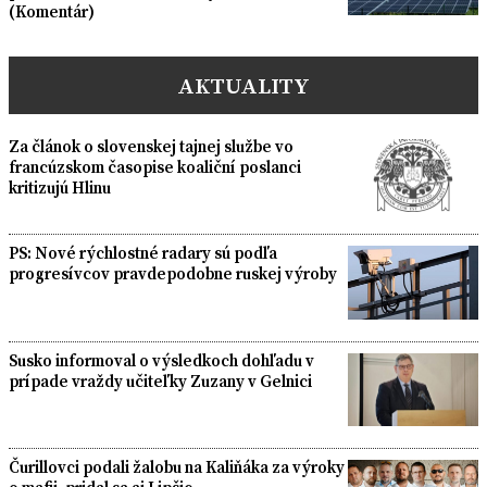
(Komentár)
AKTUALITY
Za článok o slovenskej tajnej službe vo
francúzskom časopise koaliční poslanci
kritizujú Hlinu
PS: Nové rýchlostné radary sú podľa
progresívcov pravdepodobne ruskej výroby
Susko informoval o výsledkoch dohľadu v
prípade vraždy učiteľky Zuzany v Gelnici
Čurillovci podali žalobu na Kaliňáka za výroky