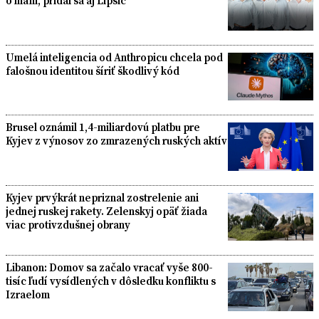
o mafii, pridal sa aj Lipšic
Umelá inteligencia od Anthropicu chcela pod
falošnou identitou šíriť škodlivý kód
Brusel oznámil 1,4-miliardovú platbu pre
Kyjev z výnosov zo zmrazených ruských aktív
Kyjev prvýkrát nepriznal zostrelenie ani
jednej ruskej rakety. Zelenskyj opäť žiada
viac protivzdušnej obrany
Libanon: Domov sa začalo vracať vyše 800-
tisíc ľudí vysídlených v dôsledku konfliktu s
Izraelom