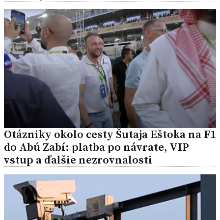
Otázniky okolo cesty Šutaja Eštoka na F1
do Abú Zabí: platba po návrate, VIP
vstup a ďalšie nezrovnalosti