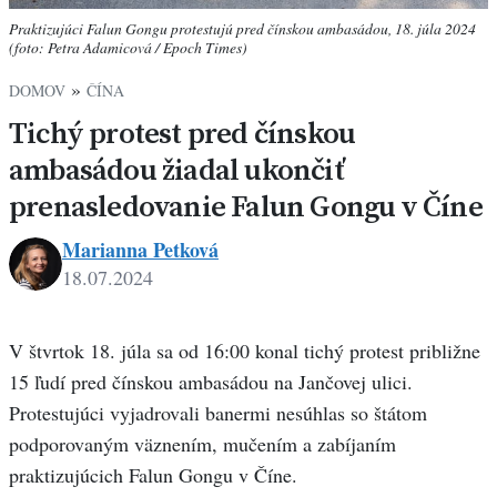
Praktizujúci Falun Gongu protestujú pred čínskou ambasádou, 18. júla 2024
(foto: Petra Adamicová / Epoch Times)
»
DOMOV
ČÍNA
Tichý protest pred čínskou
ambasádou žiadal ukončiť
prenasledovanie Falun Gongu v Číne
Marianna Petková
18.07.2024
Marianna
Petková
V štvrtok 18. júla sa od 16:00 konal tichý protest približne
15 ľudí pred čínskou ambasádou na Jančovej ulici.
Protestujúci vyjadrovali banermi nesúhlas so štátom
podporovaným väznením, mučením a zabíjaním
praktizujúcich Falun Gongu v Číne.