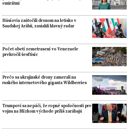
emirátmi
Húsíovia zaútočili dronom na letisko v
Saudskej Arábii, zasiahli hlavný radar
Počet obetí zemetrasení vo Venezuele
prekročil šesťtisíc
Prečo sa ukrajinské drony zamerali na
ruského internetového giganta Wildberries
Trumpovi sa nepáči, že ropné spoločnosti pre
vojnu na Blízkom východe príliš zarábajú