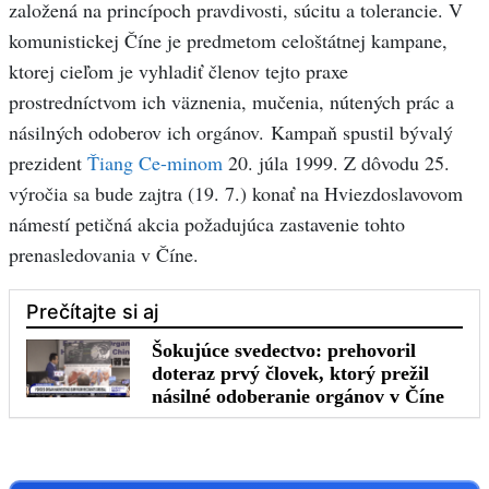
založená na princípoch pravdivosti, súcitu a tolerancie. V
komunistickej Číne je predmetom celoštátnej kampane,
ktorej cieľom je vyhladiť členov tejto praxe
prostredníctvom ich väznenia, mučenia, nútených prác a
násilných odoberov ich orgánov. Kampaň spustil bývalý
prezident
Ťiang Ce-min
om
20. júla 1999. Z dôvodu 25.
výročia sa bude zajtra (19. 7.) konať na Hviezdoslavovom
námestí petičná akcia požadujúca zastavenie tohto
prenasledovania v Číne.