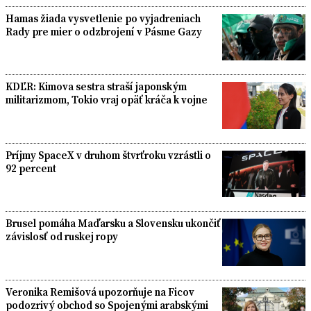
Hamas žiada vysvetlenie po vyjadreniach
Rady pre mier o odzbrojení v Pásme Gazy
KDĽR: Kimova sestra straší japonským
militarizmom, Tokio vraj opäť kráča k vojne
Príjmy SpaceX v druhom štvrťroku vzrástli o
92 percent
Brusel pomáha Maďarsku a Slovensku ukončiť
závislosť od ruskej ropy
Veronika Remišová upozorňuje na Ficov
podozrivý obchod so Spojenými arabskými