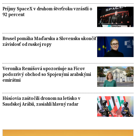
Príjmy SpaceX v druhom štvrťroku vzrástli o
92 percent
Brusel pomáha Maďarsku a Slovensku ukončiť
závislosť od ruskej ropy
Veronika Remišová upozorňuje na Ficov
podozrivý obchod so Spojenými arabskými
emirátmi
Húsíovia zaútočili dronom na letisko v
Saudskej Arábii, zasiahli hlavný radar