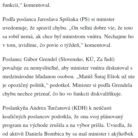
funkcii,“ komentoval.
Podľa poslanca Jaroslava Spišiaka (PS) si minister
uvedomuje, že spravil chybu. „On veľmi dobre vie, že toto
sa robiť nemá, ak chce byť ministrom vnútra. Nechajme ho
v tom, uvidíme, čo povie o týždeň,“ komentoval.
Poslanec Gábor Grendel (Slovensko, KÚ, Za ľudí)
považuje za nemysliteľné, aby minister vnútra diskutoval s
medzinárodne hľadanou osobou. „Matúš Šutaj Eštok už nie
je opozičný politik,“ podotkol. Minister si podľa Grendela
chybu nechce priznať, čo ho vo funkcii diskvalifikuje.
Poslankyňa Andrea Turčanová (KDH) k neúčasti
koaličných poslancov podotkla, že ona svoj plánovaný
program na východe zrušila a na výbor prišla. Uviedla, že
od aktivít Daniela Bombica by sa mal minister i akýkoľvek