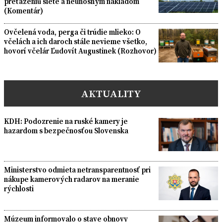
preťaženiu siete a neúnosným nákladom
(Komentár)
Ovčelená voda, perga či trúdie mlieko: O
včelách a ich daroch stále nevieme všetko,
hovorí včelár Ľudovít Augustinek (Rozhovor)
AKTUALITY
KDH: Podozrenie na ruské kamery je
hazardom s bezpečnosťou Slovenska
Ministerstvo odmieta netransparentnosť pri
nákupe kamerových radarov na meranie
rýchlosti
Múzeum informovalo o stave obnovy