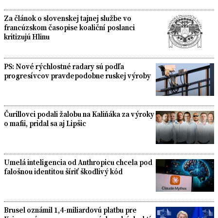
Za článok o slovenskej tajnej službe vo
francúzskom časopise koaliční poslanci
kritizujú Hlinu
PS: Nové rýchlostné radary sú podľa
progresívcov pravdepodobne ruskej výroby
Čurillovci podali žalobu na Kaliňáka za výroky
o mafii, pridal sa aj Lipšic
Umelá inteligencia od Anthropicu chcela pod
falošnou identitou šíriť škodlivý kód
Brusel oznámil 1,4-miliardovú platbu pre