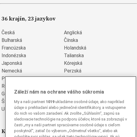
36 krajín, 23 jazykov
Česká
Anglická
Bulharská
Čínska
Francúzska
Holandská
Indonézska
Talianska
Japonská
Kórejská
Nemecká
Perzská
Poľská
Portugalská
Rumunská
Ruská
Záleží nám na ochrane vášho súkromia
Grécka
Španielska
Švédska
Turecká
My a naši partneri
1019
ukladáme osobné údaje, ako napríklad
údaje o prehliadaní alebo jedinečné identifikátory, a vstupujeme
Ukrajinská
Vietnamská
do nich vo vašom zariadení. Ak zvolíte „Súhlasím“, zapnú sa
sledovacie technológie na podporu účelov, ktoré sa zobrazujú v
časti „my a naši partneri spracúvame osobné údaje s cieľom
Kde nás nájdete
poskytnúť“, zatiaľ čo výberom „Odmetnuť všetko“, alebo ak
odvoláte svoj súhlas, sa však tieto technológie vypnú. Ak sú