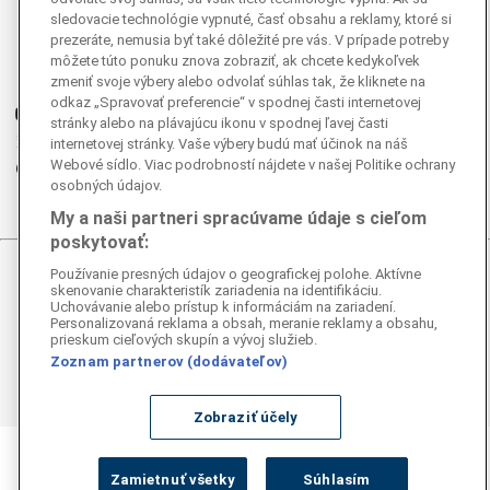
sledovacie technológie vypnuté, časť obsahu a reklamy, ktoré si
Facebook
prezeráte, nemusia byť také dôležité pre vás. V prípade potreby
Instagram
môžete túto ponuku znova zobraziť, ak chcete kedykoľvek
G
zmeniť svoje výbery alebo odvolať súhlas tak, že kliknete na
Ganjing
odkaz „Spravovať preferencie“ v spodnej časti internetovej
Youtube
stránky alebo na plávajúcu ikonu v spodnej ľavej časti
Twitter
internetovej stránky. Vaše výbery budú mať účinok na náš
Webové sídlo. Viac podrobností nájdete v našej Politike ochrany
Telegram
osobných údajov.
RSS
My a naši partneri spracúvame údaje s cieľom
poskytovať:
Používanie presných údajov o geografickej polohe. Aktívne
© 2026 Epoch Times Slovensko
skenovanie charakteristík zariadenia na identifikáciu.
Uchovávanie alebo prístup k informáciám na zariadení.
Personalizovaná reklama a obsah, meranie reklamy a obsahu,
Všetky práva vyhradené. Publikovanie alebo ďalšie šírenie
prieskum cieľových skupín a vývoj služieb.
správ a fotografií zo zdrojov TASR je bez
Zoznam partnerov (dodávateľov)
predchádzajúceho písomného súhlasu TASR porušením
autorského zákona.
Zobraziť účely
Zamietnuť všetky
Súhlasím