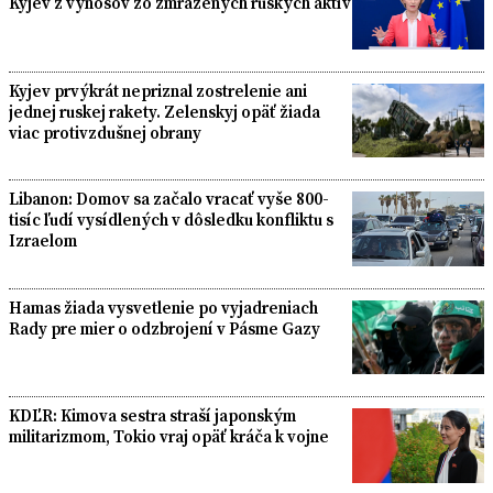
Kyjev z výnosov zo zmrazených ruských aktív
Kyjev prvýkrát nepriznal zostrelenie ani
jednej ruskej rakety. Zelenskyj opäť žiada
viac protivzdušnej obrany
Libanon: Domov sa začalo vracať vyše 800-
tisíc ľudí vysídlených v dôsledku konfliktu s
Izraelom
Hamas žiada vysvetlenie po vyjadreniach
Rady pre mier o odzbrojení v Pásme Gazy
KDĽR: Kimova sestra straší japonským
militarizmom, Tokio vraj opäť kráča k vojne