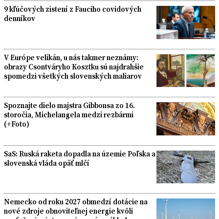
9 kľúčových zistení z Fauciho covidových
denníkov
V Európe velikán, u nás takmer neznámy:
obrazy Csontváryho Kosztku sú najdrahšie
spomedzi všetkých slovenských maliarov
Spoznajte dielo majstra Gibbonsa zo 16.
storočia, Michelangela medzi rezbármi
(+Foto)
SaS: Ruská raketa dopadla na územie Poľska a
slovenská vláda opäť mlčí
Nemecko od roku 2027 obmedzí dotácie na
nové zdroje obnoviteľnej energie kvôli