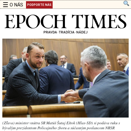
☰
O NÁS
PODPORTE NÁS
(Zľava) minister vnútra SR Matúš Šutaj Eštok (Hlas-SD) si podáva ruku s
bývalým prezidentom Policajného zboru a súčasným poslancom NRSR