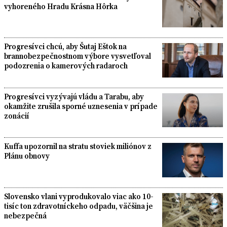
vyhoreného Hradu Krásna Hôrka
Progresívci chcú, aby Šutaj Eštok na
brannobezpečnostnom výbore vysvetľoval
podozrenia o kamerových radaroch
Progresívci vyzývajú vládu a Tarabu, aby
okamžite zrušila sporné uznesenia v prípade
zonácií
Kuffa upozornil na stratu stoviek miliónov z
Plánu obnovy
Slovensko vlani vyprodukovalo viac ako 10-
tisíc ton zdravotníckeho odpadu, väčšina je
nebezpečná