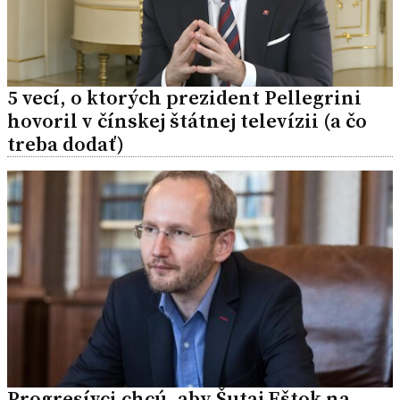
5 vecí, o ktorých prezident Pellegrini
hovoril v čínskej štátnej televízii (a čo
treba dodať)
Progresívci chcú, aby Šutaj Eštok na