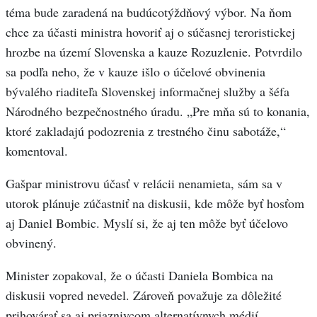
téma bude zaradená na budúcotýždňový výbor. Na ňom
chce za účasti ministra hovoriť aj o súčasnej teroristickej
hrozbe na území Slovenska a kauze Rozuzlenie. Potvrdilo
sa podľa neho, že v kauze išlo o účelové obvinenia
bývalého riaditeľa Slovenskej informačnej služby a šéfa
Národného bezpečnostného úradu. „Pre mňa sú to konania,
ktoré zakladajú podozrenia z trestného činu sabotáže,“
komentoval.
Gašpar ministrovu účasť v relácii nenamieta, sám sa v
utorok plánuje zúčastniť na diskusii, kde môže byť hosťom
aj Daniel Bombic. Myslí si, že aj ten môže byť účelovo
obvinený.
Minister zopakoval, že o účasti Daniela Bombica na
diskusii vopred nevedel. Zároveň považuje za dôležité
prihovárať sa aj priaznivcom alternatívnych médií.