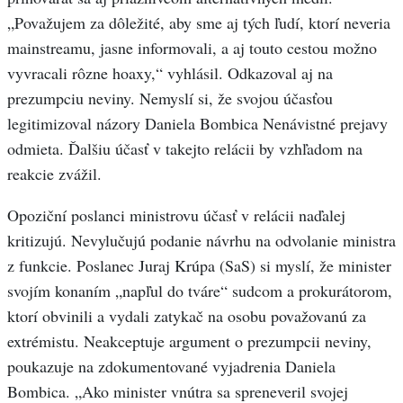
„Považujem za dôležité, aby sme aj tých ľudí, ktorí neveria
mainstreamu, jasne informovali, a aj touto cestou možno
vyvracali rôzne hoaxy,“ vyhlásil. Odkazoval aj na
prezumpciu neviny. Nemyslí si, že svojou účasťou
legitimizoval názory Daniela Bombica Nenávistné prejavy
odmieta. Ďalšiu účasť v takejto relácii by vzhľadom na
reakcie zvážil.
Opoziční poslanci ministrovu účasť v relácii naďalej
kritizujú. Nevylučujú podanie návrhu na odvolanie ministra
z funkcie. Poslanec Juraj Krúpa (SaS) si myslí, že minister
svojím konaním „napľul do tváre“ sudcom a prokurátorom,
ktorí obvinili a vydali zatykač na osobu považovanú za
extrémistu. Neakceptuje argument o prezumpcii neviny,
poukazuje na zdokumentované vyjadrenia Daniela
Bombica. „Ako minister vnútra sa spreneveril svojej