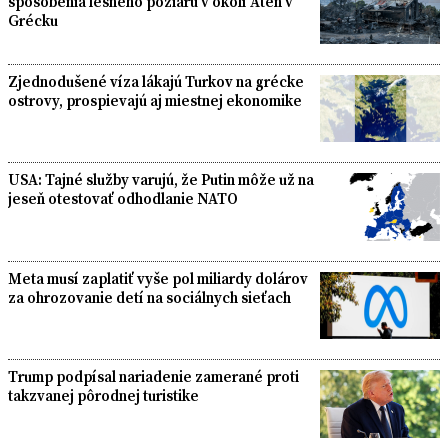
spôsobenia lesného požiaru v okolí Atén v
Grécku
Zjednodušené víza lákajú Turkov na grécke
ostrovy, prospievajú aj miestnej ekonomike
USA: Tajné služby varujú, že Putin môže už na
jeseň otestovať odhodlanie NATO
Meta musí zaplatiť vyše pol miliardy dolárov
za ohrozovanie detí na sociálnych sieťach
Trump podpísal nariadenie zamerané proti
takzvanej pôrodnej turistike