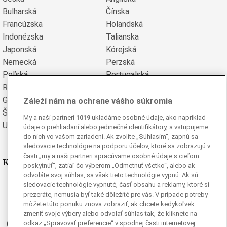
Bulharská
Čínska
Francúzska
Holandská
Indonézska
Talianska
Japonská
Kórejská
Nemecká
Perzská
Poľská
Portugalská
Rumunská
Ruská
Grécka
Španielska
Záleží nám na ochrane vášho súkromia
Švédska
Turecká
My a naši partneri
1019
ukladáme osobné údaje, ako napríklad
Ukrajinská
Vietnamská
údaje o prehliadaní alebo jedinečné identifikátory, a vstupujeme
do nich vo vašom zariadení. Ak zvolíte „Súhlasím“, zapnú sa
sledovacie technológie na podporu účelov, ktoré sa zobrazujú v
časti „my a naši partneri spracúvame osobné údaje s cieľom
Kde nás nájdete
poskytnúť“, zatiaľ čo výberom „Odmetnuť všetko“, alebo ak
odvoláte svoj súhlas, sa však tieto technológie vypnú. Ak sú
Facebook
sledovacie technológie vypnuté, časť obsahu a reklamy, ktoré si
prezeráte, nemusia byť také dôležité pre vás. V prípade potreby
Instagram
môžete túto ponuku znova zobraziť, ak chcete kedykoľvek
G
Ganjing
zmeniť svoje výbery alebo odvolať súhlas tak, že kliknete na
odkaz „Spravovať preferencie“ v spodnej časti internetovej
Youtube