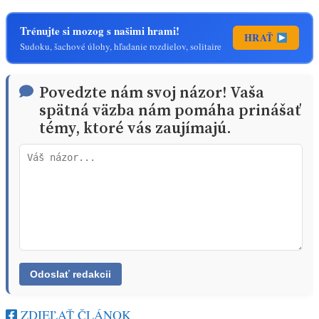
Trénujte si mozog s našimi hrami!
HRAŤ
Sudoku, šachové úlohy, hľadanie rozdielov, solitaire
Povedzte nám svoj názor! Vaša
spätná väzba nám pomáha prinášať
témy, ktoré vás zaujímajú.
ZDIEĽAŤ ČLÁNOK