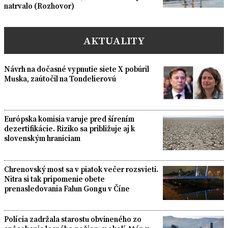
natrvalo (Rozhovor)
AKTUALITY
Návrh na dočasné vypnutie siete X pobúril
Muska, zaútočil na Tondelierovú
Európska komisia varuje pred šírením
dezertifikácie. Riziko sa približuje aj k
slovenským hraniciam
Chrenovský most sa v piatok večer rozsvieti.
Nitra si tak pripomenie obete
prenasledovania Falun Gongu v Číne
Polícia zadržala starostu obvineného zo