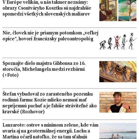
V Európe velikán, u nás takmer neznámy:
obrazy Csontváryho Kosztku sú najdrahšie
spomedzi všetkých slovenských maliarov
Nie, človek nie je priamym potomkom „veľkej
opice“, hovorí francúzsky paleoantropológ
Spoznajte dielo majstra Gibbonsa zo 16.
storočia, Michelangela medzi rezbármi
(+Foto)
Štefan vybudoval zo zarasteného pozemku
rodinnú farmu: Kozie mlieko nemusí mať
nepríjemnú pachuť a je ľahšie stráviteľné ako
kravské (Rozhovor)
Lanzarote: ostrov s minimom zelene, kde vám
uvaria aj na geotermálnej energii. Lucku a
Martina očaril natoľko, že sa tam sťahujú