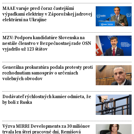
MAAE varuje pred čoraz častejšími
výpadkami elektriny v Záporožskej jadrovej
elektrárni na Ukrajine
MZV: Podporu kandidatúre Slovenska na
nestále členstvo v Bezpečnostnej rade OSN
vyjadrilo už 123 štátov
Generálna prokuratúra podala protesty proti
rozhodnutiam samospráv o určeniach
volebných obvodov
Dodávateľ rýchlostných kamier odmieta, že
by boli z Ruska
Výzva MIRRI Developments za 30 miliónov
trvala len štyri pracovné dni, Remišová