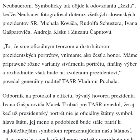
Neubauerom. Symbolicky tak dôjde k odovzdaniu „žezla“,
keďže Neubauer fotografoval doteraz všetkých slovenských
prezidentov SR, Michala Kováča, Rudolfa Schustera, Ivana
Gašparoviča, Andreja Kisku i Zuzanu Čaputovú.
„To, že sme oficiálnym tvorcom a distribútorom
prezidentských portrétov, vnímame ako česť a honor. Máme
pripravené rôzne varianty stvárnenia portrétu, finálny výber
a rozhodnutie však bude na zvolenom prezidentovi,“
povedal generálny riaditeľ TASR Vladimír Puchala.
Odborník na protokol a etiketu, bývalý hovorca prezidenta
Ivana Gašparoviča Marek Trubač pre TASR uviedol, že aj
keď už prezidentský portrét nie je oficiálny štátny symbol,
hlava štátu, jej meno a podobizeň bude stále patriť k
najdôležitejším symbolom reprezentujúcim našu štátnosť.
„A aj preto by sme k oficiálnemu portrétu prezidenta mali