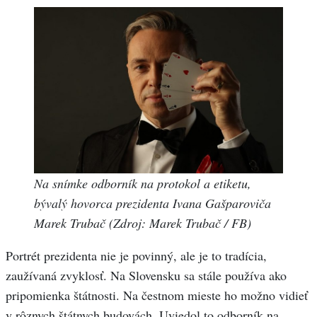
Na snímke odborník na protokol a etiketu,
bývalý hovorca prezidenta Ivana Gašparoviča
Marek Trubač (Zdroj: Marek Trubač / FB)
Portrét prezidenta nie je povinný, ale je to tradícia,
zaužívaná zvyklosť. Na Slovensku sa stále používa ako
pripomienka štátnosti. Na čestnom mieste ho možno vidieť
v rôznych štátnych budovách. Uviedol to odborník na