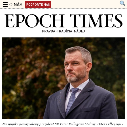
☰
O NÁS
PODPORTE NÁS
Na snímke novozvolený prezident SR Peter Pellegrini (Zdroj: Peter Pellegrini /