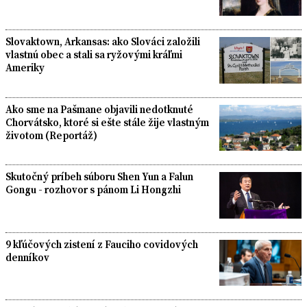
Slovaktown, Arkansas: ako Slováci založili
vlastnú obec a stali sa ryžovými kráľmi
Ameriky
Ako sme na Pašmane objavili nedotknuté
Chorvátsko, ktoré si ešte stále žije vlastným
životom (Reportáž)
Skutočný príbeh súboru Shen Yun a Falun
Gongu - rozhovor s pánom Li Hongzhi
9 kľúčových zistení z Fauciho covidových
denníkov