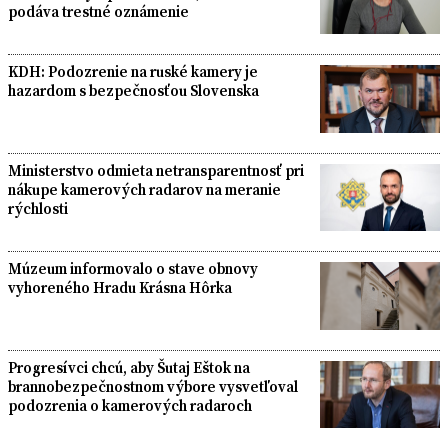
podáva trestné oznámenie
KDH: Podozrenie na ruské kamery je
hazardom s bezpečnosťou Slovenska
Ministerstvo odmieta netransparentnosť pri
nákupe kamerových radarov na meranie
rýchlosti
Múzeum informovalo o stave obnovy
vyhoreného Hradu Krásna Hôrka
Progresívci chcú, aby Šutaj Eštok na
brannobezpečnostnom výbore vysvetľoval
podozrenia o kamerových radaroch