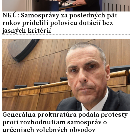
NKÚ: Samosprávy za posledných päť
rokov pridelili polovicu dotácií bez
jasných kritérií
Generálna prokuratúra podala protesty
proti rozhodnutiam samospráv o
určeniach volebných obvodov