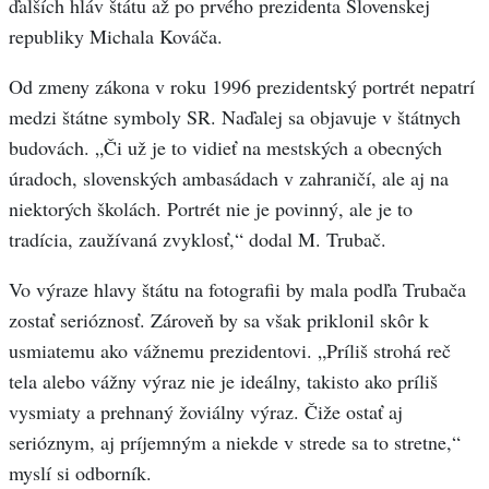
ďalších hláv štátu až po prvého prezidenta Slovenskej
republiky Michala Kováča.
Od zmeny zákona v roku 1996 prezidentský portrét nepatrí
medzi štátne symboly SR. Naďalej sa objavuje v štátnych
budovách. „Či už je to vidieť na mestských a obecných
úradoch, slovenských ambasádach v zahraničí, ale aj na
niektorých školách. Portrét nie je povinný, ale je to
tradícia, zaužívaná zvyklosť,“ dodal M. Trubač.
Vo výraze hlavy štátu na fotografii by mala podľa Trubača
zostať serióznosť. Zároveň by sa však priklonil skôr k
usmiatemu ako vážnemu prezidentovi. „Príliš strohá reč
tela alebo vážny výraz nie je ideálny, takisto ako príliš
vysmiaty a prehnaný žoviálny výraz. Čiže ostať aj
serióznym, aj príjemným a niekde v strede sa to stretne,“
myslí si odborník.