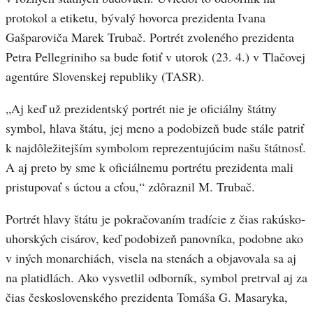
protokol a etiketu, bývalý hovorca prezidenta Ivana
Gašparoviča Marek Trubač. Portrét zvoleného prezidenta
Petra Pellegriniho sa bude fotiť v utorok (23. 4.) v Tlačovej
agentúre Slovenskej republiky (TASR).
„Aj keď už prezidentský portrét nie je oficiálny štátny
symbol, hlava štátu, jej meno a podobizeň bude stále patriť
k najdôležitejším symbolom reprezentujúcim našu štátnosť.
A aj preto by sme k oficiálnemu portrétu prezidenta mali
pristupovať s úctou a cťou,“ zdôraznil M. Trubač.
Portrét hlavy štátu je pokračovaním tradície z čias rakúsko-
uhorských cisárov, keď podobizeň panovníka, podobne ako
v iných monarchiách, visela na stenách a objavovala sa aj
na platidlách. Ako vysvetlil odborník, symbol pretrval aj za
čias československého prezidenta Tomáša G. Masaryka,