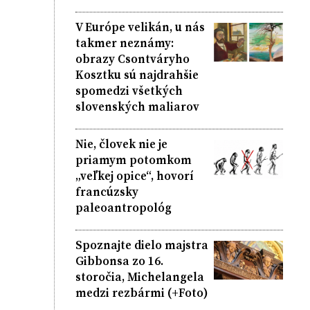
V Európe velikán, u nás
takmer neznámy:
obrazy Csontváryho
Kosztku sú najdrahšie
spomedzi všetkých
slovenských maliarov
Nie, človek nie je
priamym potomkom
„veľkej opice“, hovorí
francúzsky
paleoantropológ
Spoznajte dielo majstra
Gibbonsa zo 16.
storočia, Michelangela
medzi rezbármi (+Foto)