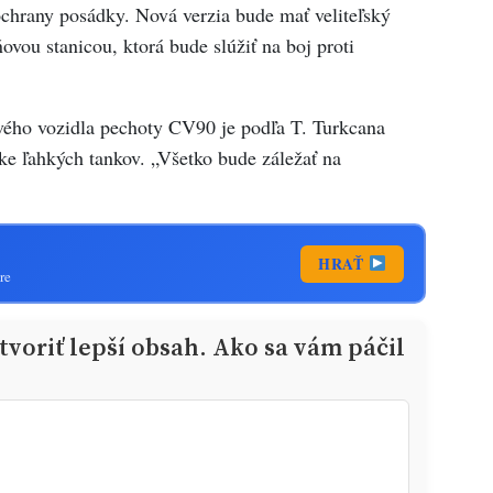
chrany posádky. Nová verzia bude mať veliteľský
vou stanicou, ktorá bude slúžiť na boj proti
ového vozidla pechoty CV90 je podľa T. Turkcana
ke ľahkých tankov. „Všetko bude záležať na
HRAŤ
re
voriť lepší obsah. Ako sa vám páčil