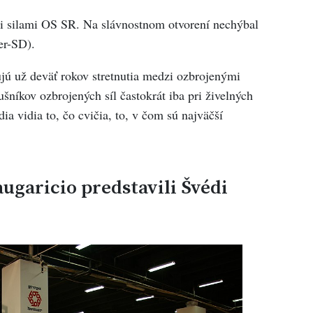
 silami OS SR. Na slávnostnom otvorení nechýbal
er-SD).
jú už deväť rokov stretnutia medzi ozbrojenými
ušníkov ozbrojených síl častokrát iba pri živelných
a vidia to, čo cvičia, to, v čom sú najväčší
garicio predstavili Švédi