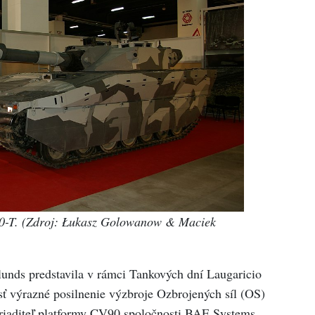
0-T. (Zdroj: Łukasz Golowanow & Maciek
nds predstavila v rámci Tankových dní Laugaricio
ť výrazné posilnenie výzbroje Ozbrojených síl (OS)
 riaditeľ platformy CV90 spoločnosti BAE Systems