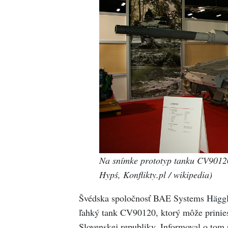
Na snímke prototyp tanku CV9012
Hypś, Konflikty.pl / wikipedia)
Švédska spoločnosť BAE Systems Hägglu
ľahký tank CV90120, ktorý môže prinies
Slovenskej republiky. Informoval o tom