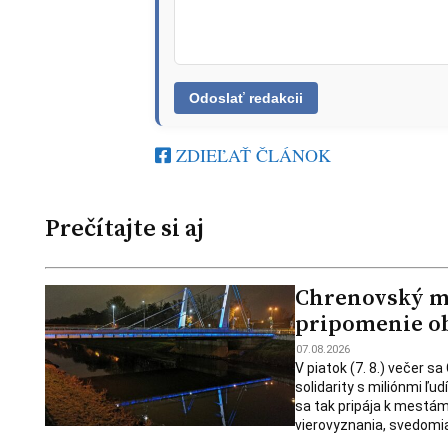
ZDIEĽAŤ ČLÁNOK
Prečítajte si aj
Chrenovský mos
pripomenie ob
07.08.2026
V piatok (7. 8.) večer s
solidarity s miliónmi ľu
sa tak pripája k mestám
vierovyznania, svedomia