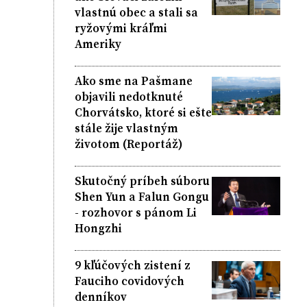
vlastnú obec a stali sa
ryžovými kráľmi
Ameriky
Ako sme na Pašmane
objavili nedotknuté
Chorvátsko, ktoré si ešte
stále žije vlastným
životom (Reportáž)
Skutočný príbeh súboru
Shen Yun a Falun Gongu
- rozhovor s pánom Li
Hongzhi
9 kľúčových zistení z
Fauciho covidových
denníkov