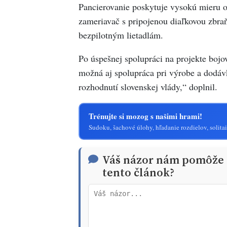
Pancierovanie poskytuje vysokú mieru o
zameriavač s pripojenou diaľkovou zbraňo
bezpilotným lietadlám.
Po úspešnej spolupráci na projekte boj
možná aj spolupráca pri výrobe a dodáv
rozhodnutí slovenskej vlády,“ doplnil.
Trénujte si mozog s našimi hrami!
Sudoku, šachové úlohy, hľadanie rozdielov, solitai
Váš názor nám pomôže t
tento článok?