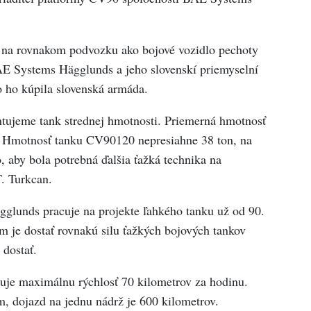
na rovnakom podvozku ako bojové vozidlo pechoty
 Systems Hägglunds a jeho slovenskí priemyselní
o ho kúpila slovenská armáda.
tujeme tank strednej hmotnosti. Priemerná hmotnosť
n. Hmotnosť tanku CV90120 nepresiahne 38 ton, na
, aby bola potrebná ďalšia ťažká technika na
T. Turkcan.
glunds pracuje na projekte ľahkého tanku už od 90.
 je dostať rovnakú silu ťažkých bojových tankov
dostať.
uje maximálnu rýchlosť 70 kilometrov za hodinu.
 dojazd na jednu nádrž je 600 kilometrov.