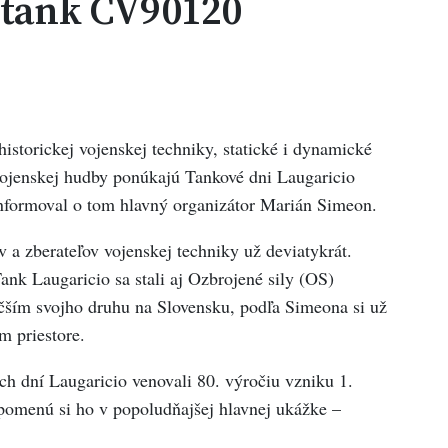
ý tank CV90120
istorickej vojenskej techniky, statické i dynamické
 vojenskej hudby ponúkajú Tankové dni Laugaricio
nformoval o tom hlavný organizátor Marián Simeon.
v a zberateľov vojenskej techniky už deviatykrát.
nk Laugaricio sa stali aj Ozbrojené sily (OS)
äčším svojho druhu na Slovensku, podľa Simeona si už
m priestore.
h dní Laugaricio venovali 80. výročiu vzniku 1.
pomenú si ho v popoludňajšej hlavnej ukážke –