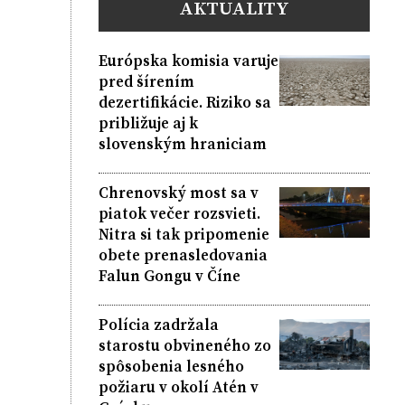
AKTUALITY
Európska komisia varuje
pred šírením
dezertifikácie. Riziko sa
približuje aj k
slovenským hraniciam
Chrenovský most sa v
piatok večer rozsvieti.
Nitra si tak pripomenie
obete prenasledovania
Falun Gongu v Číne
Polícia zadržala
starostu obvineného zo
spôsobenia lesného
požiaru v okolí Atén v