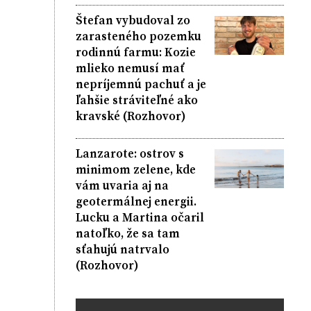
Štefan vybudoval zo
zarasteného pozemku
rodinnú farmu: Kozie
mlieko nemusí mať
nepríjemnú pachuť a je
ľahšie stráviteľné ako
kravské (Rozhovor)
Lanzarote: ostrov s
minimom zelene, kde
vám uvaria aj na
geotermálnej energii.
Lucku a Martina očaril
natoľko, že sa tam
sťahujú natrvalo
(Rozhovor)