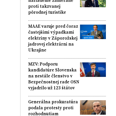
nariadenie zamerané
proti takzvanej
pôrodnej turistike
MAAE varuje pred čoraz
častejšími výpadkami
elektriny v Záporožskej
jadrovej elektrárni na
Ukrajine
MZV: Podporu
kandidatúre Slovenska
na nestále členstvo v
Bezpečnostnej rade OSN
vyjadrilo už 123 štátov
Generálna prokuratúra
podala protesty proti
rozhodnutiam