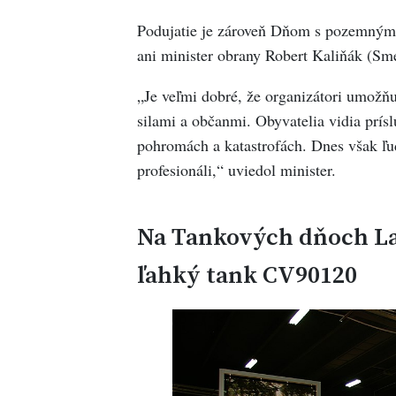
Podujatie je zároveň Dňom s pozemnými
ani minister obrany Robert Kaliňák (Sm
„Je veľmi dobré, že organizátori umožňu
silami a občanmi. Obyvatelia vidia prísl
pohromách a katastrofách. Dnes však ľudi
profesionáli,“ uviedol minister.
Na Tankových dňoch Lau
ľahký tank CV90120