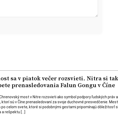
t sa v piatok večer rozsvieti. Nitra si ta
ete prenasledovania Falun Gongu v Číne
a Chrenovský most v Nitre rozsvieti ako symbol podpory ľudských práv a
dí, ktorí sú v Číne prenasledovaní za svoje duchovné presvedčenie. Mest
 po celom svete, ktoré si podobnými gestami pripomínajú dôležitosť 
 a rešpektu […]