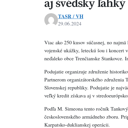
aj švédsky ľahk
TASR / VH
29.06.2024
Viac ako 250 kusov súčasnej, no najmä h
vojenské ukážky, leteckú šou i koncert
neďaleko obce Trenčianske Stankovce. I
Podujatie organizuje združenie historiko
Partnerom organizátorského združenia Ta
Slovenskej republiky. Podujatie je najv
veľký kredit získava aj v stredoeurópsko
Podľa M. Simeona tento ročník Tankovýc
československého armádneho zboru. Pri
Karpatsko-duklianskej operácii.