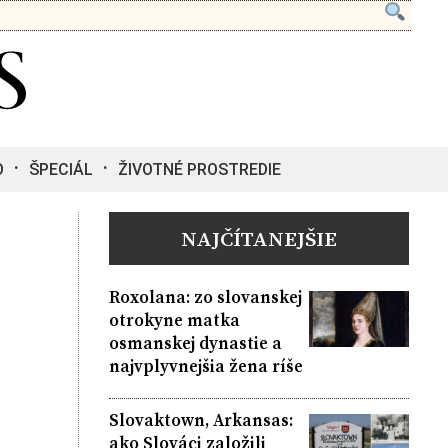
O
ŠPECIÁL
ŽIVOTNÉ PROSTREDIE
NAJČÍTANEJŠIE
Roxolana: zo slovanskej
otrokyne matka
osmanskej dynastie a
najvplyvnejšia žena ríše
Slovaktown, Arkansas:
ako Slováci založili