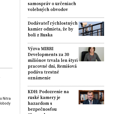
samospráv o určeniach
volebných obvodov
Dodávateľ rýchlostných
kamier odmieta, že by
boli z Ruska
Výzva MIRRI
Developments za 30
miliónov trvala len štyri
pracovné dni, Remišová
podáva trestné
k
oznámenie
KDH: Podozrenie na
ruské kamery je
o Nitra
hazardom s
slobody
bezpečnosťou