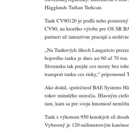
Hägglunds Tarkan Turkcan.
Tank CV90120 je podľa neho postavený 
CV90, na ktorého výrobe pre OS SR BAE
partneri už intenzívne pracujú a nedávn
„Na Tankových dňoch Laugaricio prezen
bojového tanku je dnes asi 60 až 70 to
Slovensku tak prejde cez mosty bez toho
transport tanku cez rieky,“ pripomenul 
Ako dodal, spoločnosť BAE Systems Häg
rokov minulého storočia. Hlavným cieľom
tam, kam sa pre svoju hmotnosť nemôžu 
Tank s výkonom 950 konských síl dosah
Vybavený je 120-milimetrovým kanónom,