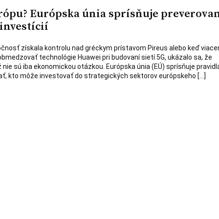
rópu? Európska únia sprísňuje preverova
nvestícií
čnosť získala kontrolu nad gréckym prístavom Pireus alebo keď viace
 obmedzovať technológie Huawei pri budovaní sietí 5G, ukázalo sa, že
ž nie sú iba ekonomickou otázkou. Európska únia (EÚ) sprísňuje pravidl
ť, kto môže investovať do strategických sektorov európskeho […]