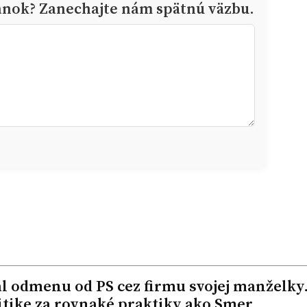
ánok? Zanechajte nám spätnú väzbu.
l odmenu od PS cez firmu svojej manželky
itike za rovnaké praktiky ako Smer