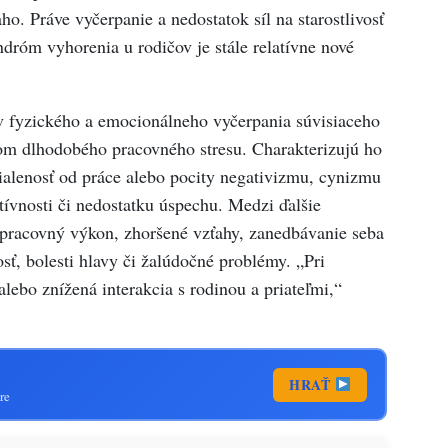
aho. Práve vyčerpanie a nedostatok síl na starostlivosť
ndróm vyhorenia u rodičov je stále relatívne nové
v fyzického a emocionálneho vyčerpania súvisiaceho
om dlhodobého pracovného stresu. Charakterizujú ho
ialenosť od práce alebo pocity negativizmu, cynizmu
tívnosti či nedostatku úspechu. Medzi ďalšie
ý pracovný výkon, zhoršené vzťahy, zanedbávanie seba
ť, bolesti hlavy či žalúdočné problémy. „Pri
 alebo znížená interakcia s rodinou a priateľmi,“
HRAŤ
re