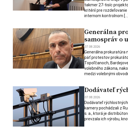
takmer 27-tisíc projekt
kritérií pre rozdeľovani
internom kontrolnom […
Generálna pro
samospráv o u
07.08.2026
Generálna prokuratúra 
päť protestov prokuráto
Topoľčanoch, Bardejove,
volebného zákona, nakoľ
medzi volebnými obvodm
Dodávateľ rýc
07.08.2026
Dodávateľ rýchlostných k
kamery pochádzali z Rus
s. a., ktorá je distrib
prevzala ich výrobu, k