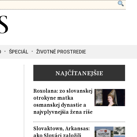
O
ŠPECIÁL
ŽIVOTNÉ PROSTREDIE
NAJČÍTANEJŠIE
Roxolana: zo slovanskej
otrokyne matka
osmanskej dynastie a
najvplyvnejšia žena ríše
Slovaktown, Arkansas:
ako Slováci založili