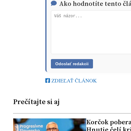
Ako hodnotíte tento čl
ZDIEĽAŤ ČLÁNOK
Prečítajte si aj
Korčok pobera
Hnutie čelí kr