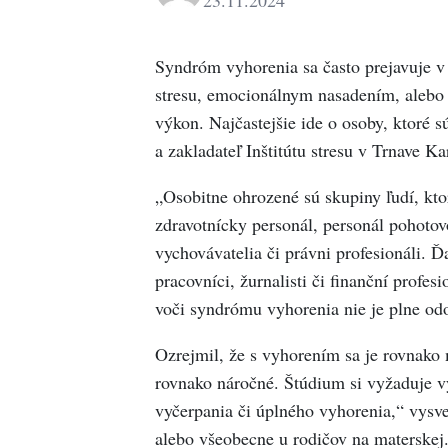
23.11.2024
Syndróm vyhorenia sa často prejavuje v
stresu, emocionálnym nasadením, alebo 
výkon. Najčastejšie ide o osoby, ktoré s
a zakladateľ Inštitútu stresu v Trnave K
„Osobitne ohrozené sú skupiny ľudí, kto
zdravotnícky personál, personál pohotovo
vychovávatelia či právni profesionáli. Ď
pracovníci, žurnalisti či finanční profesi
voči syndrómu vyhorenia nie je plne od
Ozrejmil, že s vyhorením sa je rovnako 
rovnako náročné. Štúdium si vyžaduje v
vyčerpania či úplného vyhorenia,“ vysve
alebo všeobecne u rodičov na materskej. „