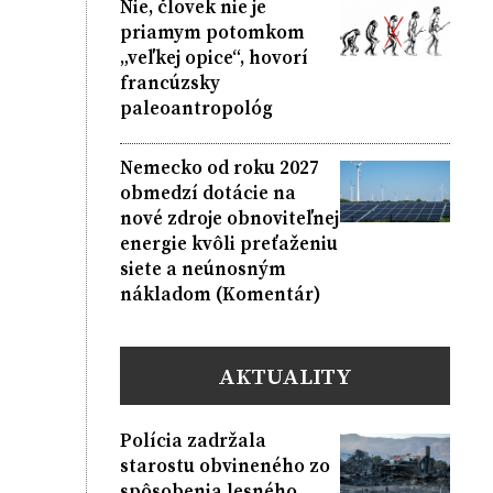
Nie, človek nie je
priamym potomkom
„veľkej opice“, hovorí
francúzsky
paleoantropológ
Nemecko od roku 2027
obmedzí dotácie na
nové zdroje obnoviteľnej
energie kvôli preťaženiu
siete a neúnosným
nákladom (Komentár)
AKTUALITY
Polícia zadržala
starostu obvineného zo
spôsobenia lesného