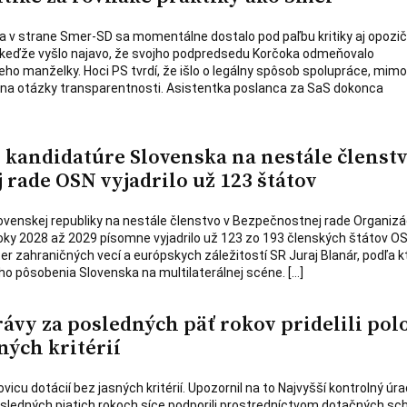
a v strane Smer-SD sa momentálne dostalo pod paľbu kritiky aj opozi
 keďže vyšlo najavo, že svojho podpredsedu Korčoka odmeňovalo
eho manželky. Hoci PS tvrdí, že išlo o legálny spôsob spolupráce, mim
 na otázky transparentnosti. Asistentka poslanca za SaS dokonca
kandidatúre Slovenska na nestále členstv
rade OSN vyjadrilo už 123 štátov
venskej republiky na nestále členstvo v Bezpečnostnej rade Organizá
ky 2028 až 2029 písomne vyjadrilo už 123 zo 193 členských štátov OS
er zahraničných vecí a európskych záležitostí SR Juraj Blanár, podľa 
ho pôsobenia Slovenska na multilaterálnej scéne. […]
vy za posledných päť rokov pridelili pol
ných kritérií
vicu dotácií bez jasných kritérií. Upozornil na to Najvyšší kontrolný úra
sledných piatich rokoch síce podporili prostredníctvom dotačných s