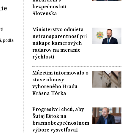
bezpečnosťou
nie
Slovenska
Ministerstvo odmieta
ré
netransparentnosť pri
á, podľa
nákupe kamerových
radarov na meranie
rýchlosti
Múzeum informovalo o
stave obnovy
vyhoreného Hradu
Krásna Hôrka
Progresívci chcú, aby
Šutaj Eštok na
brannobezpečnostnom
výbore vysvetľoval