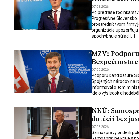
07.08.2026
Po pretrase rodinkárstv
Progresívne Slovensko,
prostredníctvom firmy j
organizácie upozorňujú
spochybňuje súlad […]
MZV: Podporu 
Bezpečnostnej 
07.08.2026
Podporu kandidatúre Slo
Spojených národov na ro
Informoval o tom minist
ide o výsledok dlhodobé
NKÚ: Samosprá
dotácií bez jas
07.08.2026
Samosprávy pridelili polo
Samosprávne kraje v po