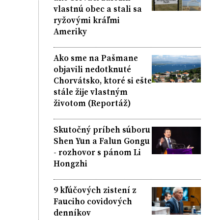
vlastnú obec a stali sa
ryžovými kráľmi
Ameriky
Ako sme na Pašmane
objavili nedotknuté
Chorvátsko, ktoré si ešte
stále žije vlastným
životom (Reportáž)
Skutočný príbeh súboru
Shen Yun a Falun Gongu
- rozhovor s pánom Li
Hongzhi
9 kľúčových zistení z
Fauciho covidových
denníkov