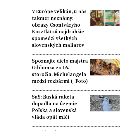
V Európe velikán, u nás
takmer neznámy:
obrazy Csontváryho
Kosztku sú najdrahšie
spomedzi všetkých
slovenských maliarov
Spoznajte dielo majstra
Gibbonsa zo 16.
storočia, Michelangela
medzi rezbármi (+Foto)
SaS: Ruská raketa
dopadla na územie
Poľska a slovenská
vláda opäť mlčí