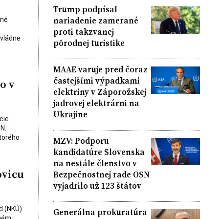
Trump podpísal
nariadenie zamerané
čné
proti takzvanej
ovládne
pôrodnej turistike
MAAE varuje pred čoraz
častejšími výpadkami
o v
elektriny v Záporožskej
jadrovej elektrárni na
Ukrajine
cie
N.
ktorého
MZV: Podporu
kandidatúre Slovenska
na nestále členstvo v
ovicu
Bezpečnostnej rade OSN
vyjadrilo už 123 štátov
d (NKÚ).
Generálna prokuratúra
chém