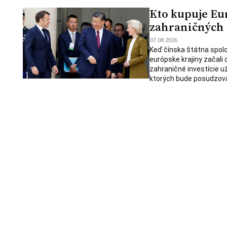
Kto kupuje Eu
zahraničných i
07.08.2026
Keď čínska štátna spolo
európske krajiny začali
zahraničné investície u
ktorých bude posudzova