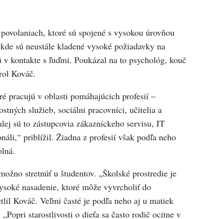
 povolaniach, ktoré sú spojené s vysokou úrovňou
kde sú neustále kladené vysoké požiadavky na
ú v kontakte s ľuďmi. Poukázal na to psychológ, kouč
arol Kováč.
ré pracujú v oblasti pomáhajúcich profesií –
stných služieb, sociálni pracovníci, učitelia a
alej sú to zástupcovia zákazníckeho servisu, IT
onáli,“ priblížil. Žiadna z profesií však podľa neho
olná.
možno stretnúť u študentov. „Školské prostredie je
ysoké nasadenie, ktoré môže vyvrcholiť do
tlil Kováč. Veľmi časté je podľa neho aj u matiek
Popri starostlivosti o dieťa sa často rodič ocitne v