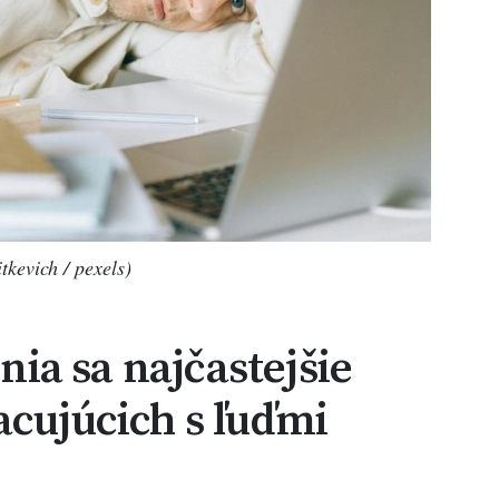
tkevich / pexels)
ia sa najčastejšie
acujúcich s ľuďmi