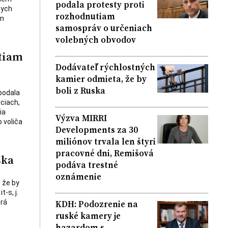
podala protesty proti
nych
rozhodnutiam
om
samospráv o určeniach
volebných obvodov
tiam
Dodávateľ rýchlostných
kamier odmieta, že by
boli z Ruska
podala
ciach,
ia
Výzva MIRRI
 voliča
Developments za 30
miliónov trvala len štyri
pracovné dni, Remišová
ska
podáva trestné
oznámenie
 že by
-s, j.
KDH: Podozrenie na
orá
ruské kamery je
hazardom s