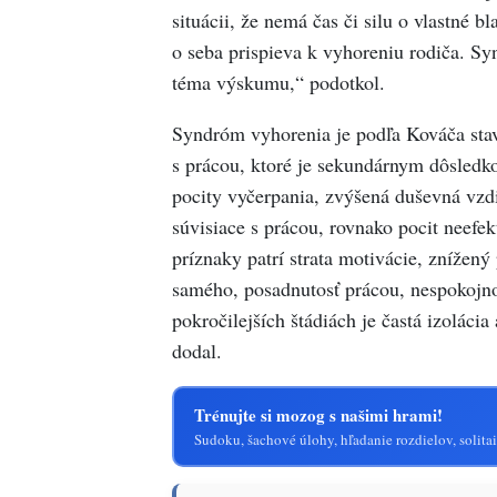
situácii, že nemá čas či silu o vlastné bl
o seba prispieva k vyhoreniu rodiča. Sy
téma výskumu,“ podotkol.
Syndróm vyhorenia je podľa Kováča sta
s prácou, ktoré je sekundárnym dôsledk
pocity vyčerpania, zvýšená duševná vzd
súvisiace s prácou, rovnako pocit neefek
príznaky patrí strata motivácie, znížen
samého, posadnutosť prácou, nespokojnos
pokročilejších štádiách je častá izolácia
dodal.
Trénujte si mozog s našimi hrami!
Sudoku, šachové úlohy, hľadanie rozdielov, solitai