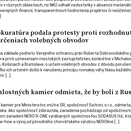
ov v rôznych oblastiach, no NKÚ odhalil nedostatky v absencii materiál
e verejných financií, transparentnosti hodnotenia projektov či neúčinn
]
kuratúra podala protesty proti rozhodnu
rčeniach volebných obvodov
na základe podnetu Verejného ochrancu práv Roberta Dobrovodského 
ra proti uzneseniam mestských zastupiteľstiev, konkrétne v Michalov
 Košiciach a Bratislave, o určení volebných obvodov z dôvodu porušen
ko ich určením došlo k narušeniu princípu rovnakej váhy hlasu každého
i. […]
hlostných kamier odmieta, že by boli z Ru
amier pre Ministerstvo vnútra SR, spoločnosť Soitron, s.r.o., odmieta,
ka. Ako spoločnosť zdôraznila, zariadenia pochádzajú od spoločnosti it
útorom zariadení NERO R-ONE vyrábaných spoločnosťou SODASUS ltd., kt
now-how a vývoj od pôvodného chorvátskeho výrobcu NEROline […]