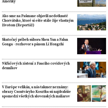
Ameriky
Ako sme na Pašmane objavili nedotknuté
Chorvátsko, ktoré si ešte stále žije vlastným
životom (Reportáž)
Skutočný príbeh súboru Shen Yun a Falun
Gongu - rozhovor s pánom Li Hongzhi
9 kľúčových zistení z Fauciho covidových
denníkov
V Európe velikán, u nás takmer neznámy:
obrazy Csontváryho Kosztku sú najdrahšie
spomedzi všetkých slovenských maliarov