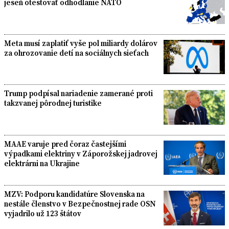
jeseň otestovať odhodlanie NATO
Meta musí zaplatiť vyše pol miliardy dolárov
za ohrozovanie detí na sociálnych sieťach
Trump podpísal nariadenie zamerané proti
takzvanej pôrodnej turistike
MAAE varuje pred čoraz častejšími
výpadkami elektriny v Záporožskej jadrovej
elektrárni na Ukrajine
MZV: Podporu kandidatúre Slovenska na
nestále členstvo v Bezpečnostnej rade OSN
vyjadrilo už 123 štátov