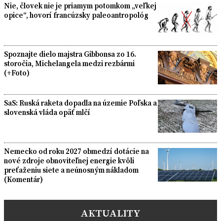
Nie, človek nie je priamym potomkom „veľkej
opice“, hovorí francúzsky paleoantropológ
Spoznajte dielo majstra Gibbonsa zo 16.
storočia, Michelangela medzi rezbármi
(+Foto)
SaS: Ruská raketa dopadla na územie Poľska a
slovenská vláda opäť mlčí
Nemecko od roku 2027 obmedzí dotácie na
nové zdroje obnoviteľnej energie kvôli
preťaženiu siete a neúnosným nákladom
(Komentár)
AKTUALITY