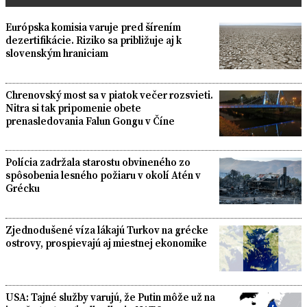
Európska komisia varuje pred šírením
dezertifikácie. Riziko sa približuje aj k
slovenským hraniciam
Chrenovský most sa v piatok večer rozsvieti.
Nitra si tak pripomenie obete
prenasledovania Falun Gongu v Číne
Polícia zadržala starostu obvineného zo
spôsobenia lesného požiaru v okolí Atén v
Grécku
Zjednodušené víza lákajú Turkov na grécke
ostrovy, prospievajú aj miestnej ekonomike
USA: Tajné služby varujú, že Putin môže už na