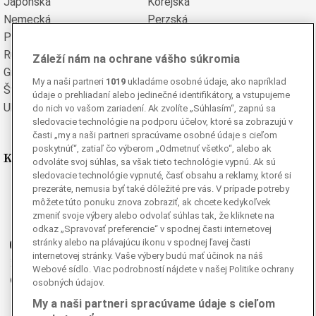
Japonská
Kórejská
Nemecká
Perzská
Poľská
Portugalská
Rumunská
Ruská
Záleží nám na ochrane vášho súkromia
Grécka
Španielska
My a naši partneri
1019
ukladáme osobné údaje, ako napríklad
Švédska
Turecká
údaje o prehliadaní alebo jedinečné identifikátory, a vstupujeme
Ukrajinská
Vietnamská
do nich vo vašom zariadení. Ak zvolíte „Súhlasím“, zapnú sa
sledovacie technológie na podporu účelov, ktoré sa zobrazujú v
časti „my a naši partneri spracúvame osobné údaje s cieľom
poskytnúť“, zatiaľ čo výberom „Odmetnuť všetko“, alebo ak
Kde nás nájdete
odvoláte svoj súhlas, sa však tieto technológie vypnú. Ak sú
sledovacie technológie vypnuté, časť obsahu a reklamy, ktoré si
prezeráte, nemusia byť také dôležité pre vás. V prípade potreby
Facebook
môžete túto ponuku znova zobraziť, ak chcete kedykoľvek
Instagram
zmeniť svoje výbery alebo odvolať súhlas tak, že kliknete na
G
Ganjing
odkaz „Spravovať preferencie“ v spodnej časti internetovej
stránky alebo na plávajúcu ikonu v spodnej ľavej časti
Youtube
internetovej stránky. Vaše výbery budú mať účinok na náš
Twitter
Webové sídlo. Viac podrobností nájdete v našej Politike ochrany
Telegram
osobných údajov.
RSS
My a naši partneri spracúvame údaje s cieľom