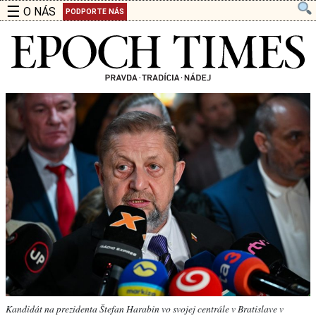
☰
O NÁS
PODPORTE NÁS
Kandidát na prezidenta Štefan Harabin vo svojej centrále v Bratislave v