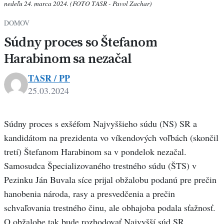
nedeľu 24. marca 2024. (FOTO TASR - Pavol Zachar)
DOMOV
Súdny proces so Štefanom
Harabinom sa nezačal
TASR / PP
25.03.2024
Súdny proces s exšéfom Najvyššieho súdu (NS) SR a
kandidátom na prezidenta vo víkendových voľbách (skončil
tretí) Štefanom Harabinom sa v pondelok nezačal.
Samosudca Špecializovaného trestného súdu (ŠTS) v
Pezinku Ján Buvala síce prijal obžalobu podanú pre prečin
hanobenia národa, rasy a presvedčenia a prečin
schvaľovania trestného činu, ale obhajoba podala sťažnosť.
O obžalobe tak bude rozhodovať Najvyšší súd SR.