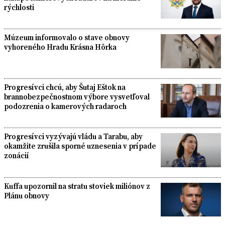
rýchlosti
Múzeum informovalo o stave obnovy
vyhoreného Hradu Krásna Hôrka
Progresívci chcú, aby Šutaj Eštok na
brannobezpečnostnom výbore vysvetľoval
podozrenia o kamerových radaroch
Progresívci vyzývajú vládu a Tarabu, aby
okamžite zrušila sporné uznesenia v prípade
zonácií
Kuffa upozornil na stratu stoviek miliónov z
Plánu obnovy