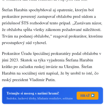
Štefan Harabin spochybňoval aj opatrenie, ktorým bol
prokurátor poverený zastupovať obžalobu pred súdom a
príslušnosť ŠTS rozhodovať tento prípad. „Zastávam názor,
že obžaloba spĺňa všetky zákonom požadované náležitosti.
Trvám na podanej obžalobe,“ reagoval prokurátor, ktorému
prvostupňový súd vyhovel.
Prokurátor Úradu špeciálnej prokuratúry podal obžalobu v
júni 2023. Skutok sa týka vyjadrenia Štefana Harabin
krátko po začiatku ruskej invázie na Ukrajinu. Štefan
Harabin na sociálnej sieti napísal, že by urobil to isté, čo
ruský prezident Vladimir Putin.
Trénujte si mozog s našimi hrami!
HRAŤ
Sudoku, šachové úlohy, hľadanie rozdielov, solitaire