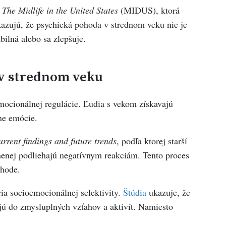
The Midlife in the United States
(MIDUS), ktorá
kazujú, že psychická pohoda v strednom veku nie je
bilná alebo sa zlepšuje.
 v strednom veku
mocionálnej regulácie. Ľudia s vekom získavajú
vne emócie.
rrent findings and future trends
, podľa ktorej starší
menej podliehajú negatívnym reakciám. Tento proces
ohode.
ia socioemocionálnej selektivity.
Štúdia
ukazuje, že
jú do zmysluplných vzťahov a aktivít. Namiesto