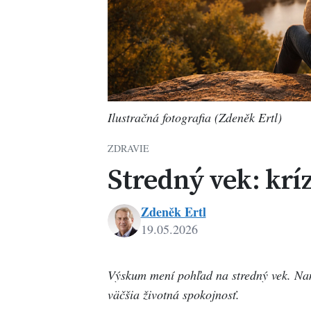
Ilustračná fotografia (Zdeněk Ertl)
ZDRAVIE
Stredný vek: kríz
Zdeněk Ertl
19.05.2026
Zdenek
Ertl
Výskum mení pohľad na stredný vek. Nami
väčšia životná spokojnosť.