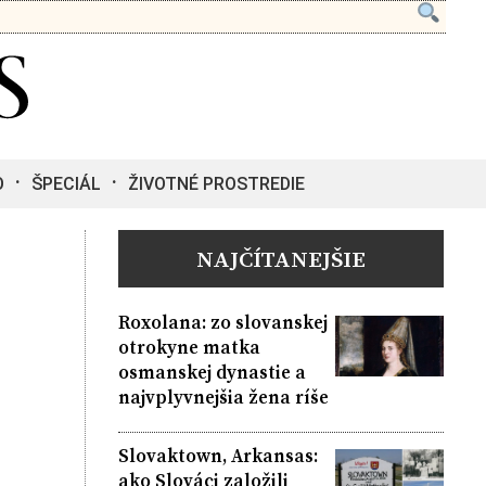
O
ŠPECIÁL
ŽIVOTNÉ PROSTREDIE
NAJČÍTANEJŠIE
Roxolana: zo slovanskej
otrokyne matka
osmanskej dynastie a
najvplyvnejšia žena ríše
Slovaktown, Arkansas:
ako Slováci založili