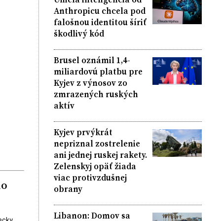
Anthropicu chcela pod
falošnou identitou šíriť
škodlivý kód
Brusel oznámil 1,4-
miliardovú platbu pre
Kyjev z výnosov zo
zmrazených ruských
aktív
Kyjev prvýkrát
nepriznal zostrelenie
ani jednej ruskej rakety.
Zelenskyj opäť žiada
viac protivzdušnej
ho
obrany
Libanon: Domov sa
ecky