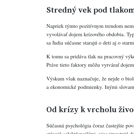
Stredný vek pod tlakom
Napriek týmto pozitívnym trendom nemo
vyvolávať dojem krízového obdobia. Typ
sa ľudia súčasne starajú o deti aj o starn
K tomu sa pridáva tlak na pracovný výko
Práve tieto faktory môžu vytvárať dojem
Výskum však naznačuje, že nejde o biolo
a ekonomické podmienky. Inými slovami, 
Od krízy k vrcholu živo
Súčasná psychológia čoraz častejšie pov
stávajú selektívnejšími, viac investujú 