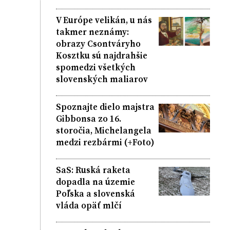
V Európe velikán, u nás
takmer neznámy:
obrazy Csontváryho
Kosztku sú najdrahšie
spomedzi všetkých
slovenských maliarov
Spoznajte dielo majstra
Gibbonsa zo 16.
storočia, Michelangela
medzi rezbármi (+Foto)
SaS: Ruská raketa
dopadla na územie
Poľska a slovenská
vláda opäť mlčí