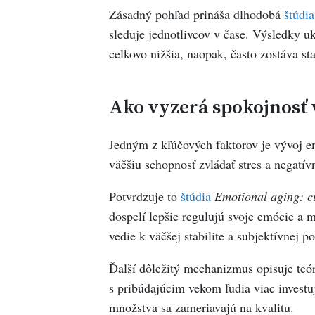
Zásadný pohľad prináša dlhodobá
štúdia
sleduje jednotlivcov v čase. Výsledky u
celkovo nižšia, naopak, často zostáva sta
Ako vyzerá spokojnosť
Jedným z kľúčových faktorov je vývoj e
väčšiu schopnosť zvládať stres a negatí
Potvrdzuje to
štúdia
Emotional aging: cu
dospelí lepšie regulujú svoje emócie a 
vedie k väčšej stabilite a subjektívnej p
Ďalší dôležitý mechanizmus opisuje teór
s pribúdajúcim vekom ľudia viac investu
množstva sa zameriavajú na kvalitu.