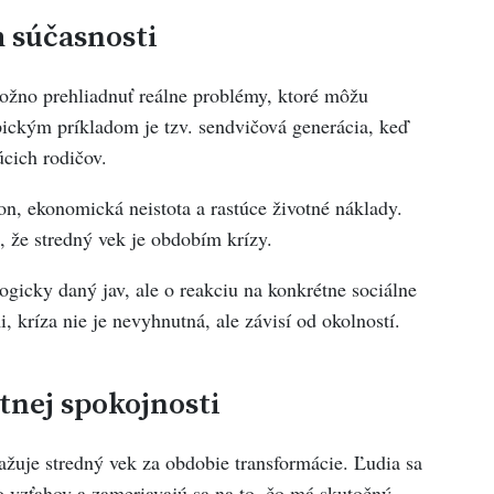
 súčasnosti
žno prehliadnuť reálne problémy, ktoré môžu
ickým príkladom je tzv. sendvičová generácia, keď
úcich rodičov.
n, ekonomická neistota a rastúce životné náklady.
, že stredný vek je obdobím krízy.
gicky daný jav, ale o reakciu na konkrétne sociálne
kríza nie je nevyhnutná, ale závisí od okolností.
tnej spokojnosti
ažuje stredný vek za obdobie transformácie. Ľudia sa
do vzťahov a zameriavajú sa na to, čo má skutočný