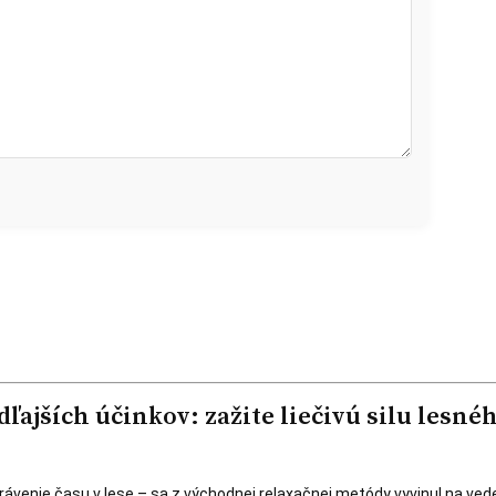
dľajších účinkov: zažite liečivú silu lesné
ávenie času v lese – sa z východnej relaxačnej metódy vyvinul na ved