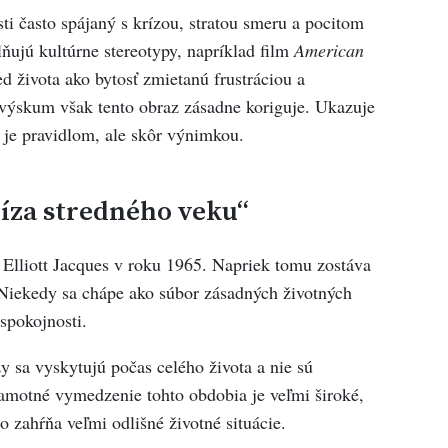
sti často spájaný s krízou, stratou smeru a pocitom
ňujú kultúrne stereotypy, napríklad film
American
ed života ako bytosť zmietanú frustráciou a
ýskum však tento obraz zásadne koriguje. Ukazuje
e je pravidlom, ale skôr výnimkou.
íza stredného veku“
 Elliott Jacques v roku 1965. Napriek tomu zostáva
 Niekedy sa chápe ako súbor zásadných životných
spokojnosti.
 sa vyskytujú počas celého života a nie sú
samotné vymedzenie tohto obdobia je veľmi široké,
 zahŕňa veľmi odlišné životné situácie.