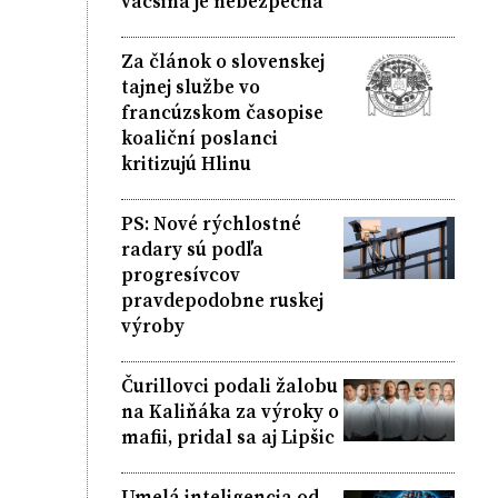
väčšina je nebezpečná
Za článok o slovenskej
tajnej službe vo
francúzskom časopise
koaliční poslanci
kritizujú Hlinu
PS: Nové rýchlostné
radary sú podľa
progresívcov
pravdepodobne ruskej
výroby
Čurillovci podali žalobu
na Kaliňáka za výroky o
mafii, pridal sa aj Lipšic
Umelá inteligencia od