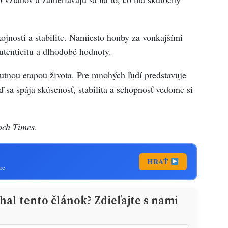
ojnosti a stabilite. Namiesto honby za vonkajšími
utenticitu a dlhodobé hodnoty.
utnou etapou života. Pre mnohých ľudí predstavuje
ď sa spája skúsenosť, stabilita a schopnosť vedome si
och Times
.
HRAŤ
re
al tento článok? Zdieľajte s nami