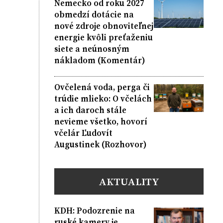
Nemecko od roku 2027
obmedzí dotácie na
nové zdroje obnoviteľnej
energie kvôli preťaženiu
siete a neúnosným
nákladom (Komentár)
Ovčelená voda, perga či
trúdie mlieko: O včelách
a ich daroch stále
nevieme všetko, hovorí
včelár Ľudovít
Augustinek (Rozhovor)
AKTUALITY
KDH: Podozrenie na
ruské kamery je