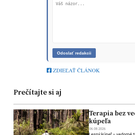
ZDIEĽAŤ ČLÁNOK
Prečítajte si aj
Terapia bez ve
kúpeľa
06.08.2026
Lesný kúpeľ – vedomé tr