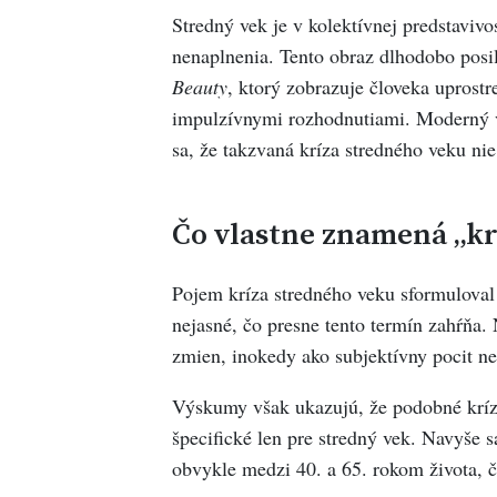
Stredný vek je v kolektívnej predstavivo
nenaplnenia. Tento obraz dlhodobo posil
Beauty
, ktorý zobrazuje človeka uprostr
impulzívnymi rozhodnutiami. Moderný v
sa, že takzvaná kríza stredného veku ni
Čo vlastne znamená „kr
Pojem kríza stredného veku sformuloval
nejasné, čo presne tento termín zahŕňa.
zmien, inokedy ako subjektívny pocit ne
Výskumy však ukazujú, že podobné krízy
špecifické len pre stredný vek. Navyše 
obvykle medzi 40. a 65. rokom života, čo