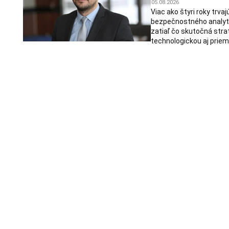
05.08.2026
Viac ako štyri roky trv
bezpečnostného analytik
zatiaľ čo skutočná stra
technologickou aj priem