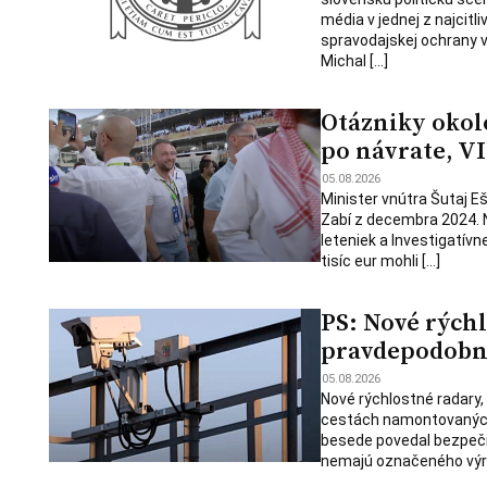
média v jednej z najcitl
spravodajskej ochrany v
Michal […]
Otázniky okolo
po návrate, VI
05.08.2026
Minister vnútra Šutaj E
Zabí z decembra 2024. 
leteniek a Investigatív
tisíc eur mohli […]
PS: Nové rých
pravdepodobne
05.08.2026
Nové rýchlostné radary,
cestách namontovaných u
besede povedal bezpečn
nemajú označeného výro