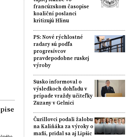
francúzskom časopise
koaliční poslanci
kritizujú Hlinu
PS: Nové rýchlostné
radary sú podľa
progresívcov
pravdepodobne ruskej
výroby
Susko informoval o
výsledkoch dohľadu v
prípade vraždy učiteľky
Zuzany v Gelnici
opise
Čurillovci podali žalobu
na Kaliňáka za výroky o
mafii, pridal sa aj Lipšic
ničného