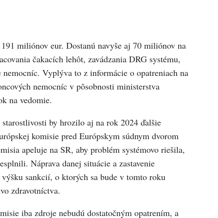
191 miliónov eur. Dostanú navyše aj 70 miliónov na
racovania čakacích lehôt, zavádzania DRG systému,
e nemocníc. Vyplýva to z informácie o opatreniach na
oncových nemocníc v pôsobnosti ministerstva
tok na vedomie.
starostlivosti by hrozilo aj na rok 2024 ďalšie
 Európskej komisie pred Európskym súdnym dvorom
misia apeluje na SR, aby problém systémovo riešila,
splnili. Náprava danej situácie a zastavenie
výšku sankcií, o ktorých sa bude v tomto roku
tvo zdravotníctva.
omisie iba zdroje nebudú dostatočným opatrením, a