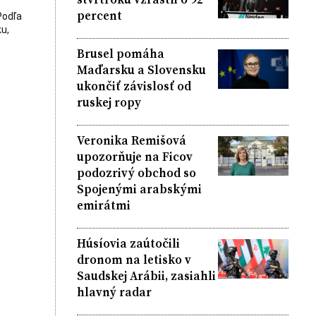
percent
Podľa
u,
Brusel pomáha
Maďarsku a Slovensku
ukončiť závislosť od
ruskej ropy
Veronika Remišová
upozorňuje na Ficov
podozrivý obchod so
Spojenými arabskými
emirátmi
Húsíovia zaútočili
dronom na letisko v
Saudskej Arábii, zasiahli
hlavný radar