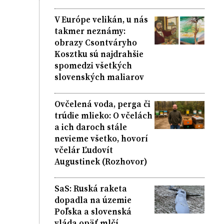
V Európe velikán, u nás
takmer neznámy:
obrazy Csontváryho
Kosztku sú najdrahšie
spomedzi všetkých
slovenských maliarov
Ovčelená voda, perga či
trúdie mlieko: O včelách
a ich daroch stále
nevieme všetko, hovorí
včelár Ľudovít
Augustinek (Rozhovor)
SaS: Ruská raketa
dopadla na územie
Poľska a slovenská
vláda opäť mlčí