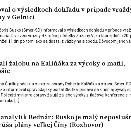
val o výsledkoch dohľadu v prípade vražd
y v Gelnici
 Boris Susko (Smer-SD) informoval o výsledkoch dohľadu v prípade vraž
nariadil vo veci vraždy 47-ročnej učiteľky Zuzany V., ku ktorej došlo 20. 
nžel 11 dní po tom, ako sa dostal z väzby na slobodu. Dôvodom jeho v
ali žalobu na Kaliňáka za výroky o mafii,
pšic
ána Čurillu podali na ministra obrany Roberta Kaliňáka a stranu Smer-S
ko informoval spravodajský portál 360tka, pridáva sa k nim aj bývalý š
 Policajti ministra obrany žalujú za jeho výroky z tlačovej konferencie, 
coch ako […]
analytik Bednár: Rusko je malý neposluš
rúša plány veľkej Číny (Rozhovor)