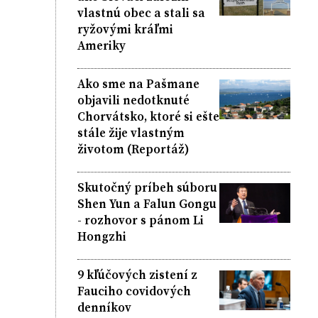
vlastnú obec a stali sa
ryžovými kráľmi
Ameriky
Ako sme na Pašmane
objavili nedotknuté
Chorvátsko, ktoré si ešte
stále žije vlastným
životom (Reportáž)
Skutočný príbeh súboru
Shen Yun a Falun Gongu
- rozhovor s pánom Li
Hongzhi
9 kľúčových zistení z
Fauciho covidových
denníkov