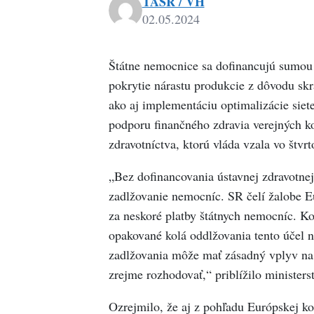
TASR / VH
02.05.2024
Štátne nemocnice sa dofinancujú sumou 
pokrytie nárastu produkcie z dôvodu sk
ako aj implementáciu optimalizácie siet
podporu finančného zdravia verejných k
zdravotníctva, ktorú vláda vzala vo štvr
„Bez dofinancovania ústavnej zdravotnej 
zadlžovanie nemocníc. SR čelí žalobe
za neskoré platby štátnych nemocníc. Ko
opakované kolá oddlžovania tento účel ne
zadlžovania môže mať zásadný vplyv na 
zrejme rozhodovať,“ priblížilo ministers
Ozrejmilo, že aj z pohľadu Európskej k