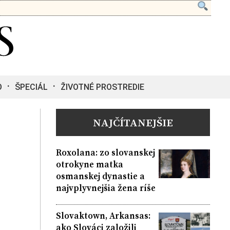
O
ŠPECIÁL
ŽIVOTNÉ PROSTREDIE
NAJČÍTANEJŠIE
Roxolana: zo slovanskej
otrokyne matka
osmanskej dynastie a
najvplyvnejšia žena ríše
Slovaktown, Arkansas:
ako Slováci založili