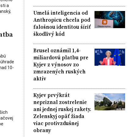
sti a
anský,
Umelá inteligencia od
Anthropicu chcela pod
falošnou identitou šíriť
atba
škodlivý kód
Brusel oznámil 1,4-
Abú
miliardovú platbu pre
 úhrade
Kyjev z výnosov zo
nad 10-
zmrazených ruských
aktív
Kyjev prvýkrát
nepriznal zostrelenie
ani jednej ruskej rakety.
šich
Zelenskyj opäť žiada
lačovej
viac protivzdušnej
be
obrany