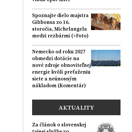
Spoznajte dielo majstra
Gibbonsa zo 16.
storočia, Michelangela
medzi rezbármi (+Foto)
Nemecko od roku 2027
obmedzí dotácie na
nové zdroje obnoviteľnej
energie kvôli preťaženiu
siete a neúnosným
nákladom (Komentár)
AKTUALITY
Za článok o slovenskej
tajnej službe vo