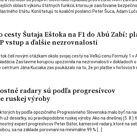
ivejších oblastí výkonu štátnych funkcií, ktorou je zaisťovanie bezpečno
lastného štátu. Konštatujú to koaliční poslanci Peter Šuca, Adam Luč
 cesty Šutaja Eštoka na F1 do Abú Zabí: pl
P vstup a ďalšie nezrovnalosti
štok čelí novým otázkam okolo svojej cesty na Veľkú cenu Formuly 1 v 
Nadácia Zastavme korupciu upozornila na nezrovnalosti v dokladoch o
ne centrum Jána Kuciaka zas poukázalo na to, že pri platbe v hotovosti 
lostné radary sú podľa progresívcov
 ruskej výroby
 ktorých by podľa opozičného Progresívneho Slovenska malo byť na na
ž desiatky, sú pravdepodobne ruskej výroby. Ako na dnešnej (5. 8.) t
ostný expert progresívcov Peter Bátor, kamerové radary, ktoré na se
bcu, sa na základe porovnaní na minimálne 99 % […]