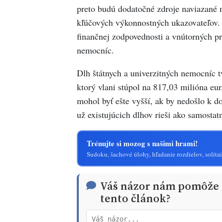
preto budú dodatočné zdroje naviazané 
kľúčových výkonnostných ukazovateľov. 
finančnej zodpovednosti a vnútorných pr
nemocníc.
Dlh štátnych a univerzitných nemocníc t
ktorý vlani stúpol na 817,03 milióna eur
mohol byť ešte vyšší, ak by nedošlo k do
už existujúcich dlhov rieši ako samosta
Trénujte si mozog s našimi hrami!
Sudoku, šachové úlohy, hľadanie rozdielov, solitai
Váš názor nám pomôže t
tento článok?