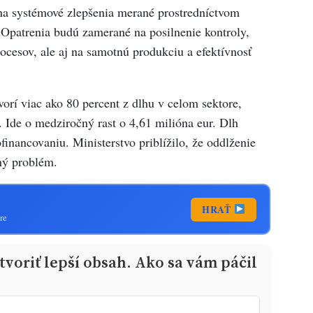
na systémové zlepšenia merané prostredníctvom
Opatrenia budú zamerané na posilnenie kontroly,
ocesov, ale aj na samotnú produkciu a efektívnosť
vorí viac ako 80 percent z dlhu v celom sektore,
. Ide o medziročný rast o 4,61 milióna eur. Dlh
financovaniu. Ministerstvo priblížilo, že oddlženie
tný problém.
HRAŤ
re
voriť lepší obsah. Ako sa vám páčil