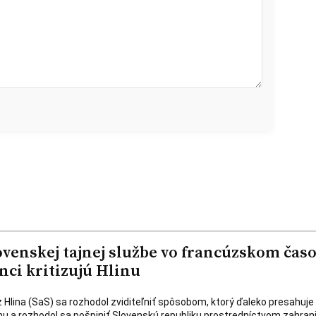
ovenskej tajnej službe vo francúzskom čas
nci kritizujú Hlinu
 Hlina (SaS) sa rozhodol zviditeľniť spôsobom, ktorý ďaleko presahuje
nu a rozhodol sa pošpiniť Slovenskú republiku prostredníctvom zahra