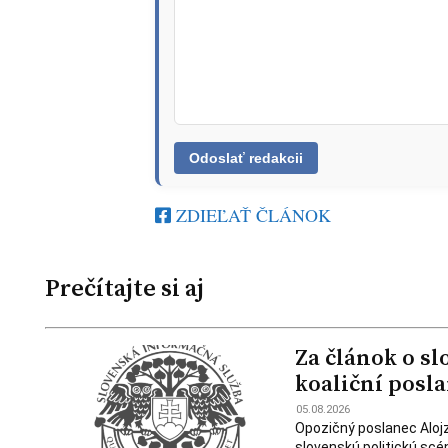
ZDIEĽAŤ ČLÁNOK
Prečítajte si aj
Za článok o sl
koaliční posla
05.08.2026
Opozičný poslanec Alojz
slovenskú politickú scé