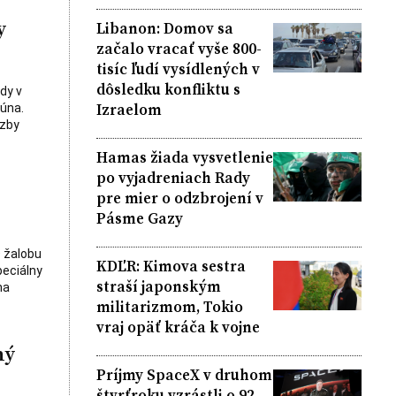
y
Libanon: Domov sa
začalo vracať vyše 800-
tisíc ľudí vysídlených v
dôsledku konfliktu s
dy v
Izraelom
júna.
äzby
Hamas žiada vysvetlenie
po vyjadreniach Rady
pre mier o odzbrojení v
Pásme Gazy
D žalobu
KDĽR: Kimova sestra
peciálny
straší japonským
na
militarizmom, Tokio
vraj opäť kráča k vojne
ný
Príjmy SpaceX v druhom
štvrťroku vzrástli o 92