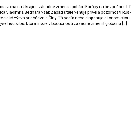
ajúca vojna na Ukrajine zásadne zmenila pohľad Európy na bezpečnosť. 
a Vladimíra Bednára však Západ stále venuje priveľa pozornosti Rusk
tegická výzva prichádza z Číny. Tá podľa neho disponuje ekonomickou,
yselnou silou, ktorá môže v budúcnosti zásadne zmeniť globálnu […]