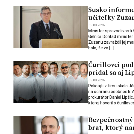
Susko informo
učiteľky Zuzan
05.08.2026
Minister spravodlivosti
Gelnici. Dohľad minister 
Zuzanu zavraždil jej ma
bolo, že vo […]
Čurillovci pod
pridal sa aj Li
05.08.2026
Policajti z tímu okolo J
na ochranu osobnosti. A
prokurátor Daniel Lipšic.
ktorej hovoril o čurillov
Bezpečnostný 
brat, ktorý na