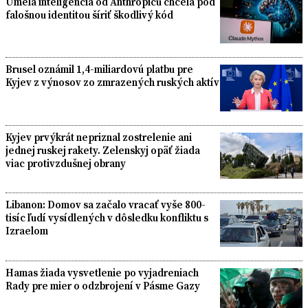
Umelá inteligencia od Anthropicu chcela pod
falošnou identitou šíriť škodlivý kód
Brusel oznámil 1,4-miliardovú platbu pre
Kyjev z výnosov zo zmrazených ruských aktív
Kyjev prvýkrát nepriznal zostrelenie ani
jednej ruskej rakety. Zelenskyj opäť žiada
viac protivzdušnej obrany
Libanon: Domov sa začalo vracať vyše 800-
tisíc ľudí vysídlených v dôsledku konfliktu s
Izraelom
Hamas žiada vysvetlenie po vyjadreniach
Rady pre mier o odzbrojení v Pásme Gazy