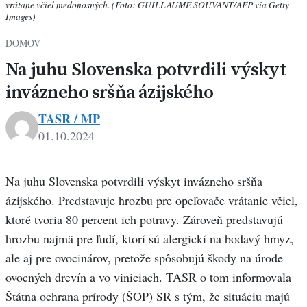
vrátane včiel medonosných. (Foto: GUILLAUME SOUVANT/AFP via Getty
Images)
DOMOV
Na juhu Slovenska potvrdili výskyt
invázneho sršňa ázijského
TASR / MP
01.10.2024
Na juhu Slovenska potvrdili výskyt invázneho sršňa
ázijského. Predstavuje hrozbu pre opeľovače vrátanie včiel,
ktoré tvoria 80 percent ich potravy. Zároveň predstavujú
hrozbu najmä pre ľudí, ktorí sú alergickí na bodavý hmyz,
ale aj pre ovocinárov, pretože spôsobujú škody na úrode
ovocných drevín a vo viniciach. TASR o tom informovala
Štátna ochrana prírody (ŠOP) SR s tým, že situáciu majú