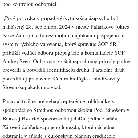
pod kontrolou odborníci.
„Prvý potvrdený prípad výskytu sršňa ázijského bol
nahlásený 28. septembra 2024 v meste Palárikovo (okres
Nové Zámky), a to cez mobilnú aplikáciu prepojenú na
systém rýchleho varovania, ktorý spravuje ŠOP SR,“
priblížil vedúci odboru propagácie a komunikácie ŠOP
Andrej Švec. Odborníci zo štátnej ochrany prírody podnet
preverili a potvrdili identifikáciu druhu. Paralelne druh
potvrdili aj pracovníci Centra biológie a biodiverzity
Slovenskej akadémie vied.
Počas aktuálne prebiehajúcej terénnej obhliadky v
spolupráci so Strednou odbornou školou Pod Bánošom v
Banskej Bystrici spozorovali aj ďalšie jedince sršňa.
Zároveň dohľadávajú jeho hniezda, ktoré následne
odstránia v súlade s európskym plánom eradikácie.