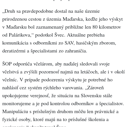
„Druh sa pravdepodobne dostal na naše územie
prirodzenou cestou z územia Maďarska, keďže jeho výskyt
v Maďarsku bol zaznamenaný približne len 80 kilometrov
od Palárikova,“ podotkol Švec. Aktuálne prebieha
komunikácia s odborníkmi zo SAV, hasičským zborom,
deratizérmi a špecialistami zo zahraničia.
ŠOP odporúča včelárom, aby naďalej sledovali svoje
včelstvá a zvýšili pozornosť najmä na letáčoch, ale i v okolí
včelníc. V prípade podozrenia výskytu je potrebné ho
nahlásiť cez systém rýchleho varovania. „Zároveň
upokojujeme verejnosť, že situáciu na Slovensku stále
monitorujeme a je pod kontrolou odborníkov a špecialistov.
Manipuláciu s príslušným druhom môžu len právnické a
fyzické osoby, ktoré majú na to príslušné školenia a
oprávnenia,“ skonštatoval Švec.