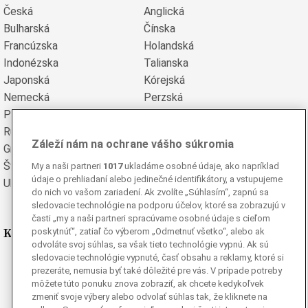
Česká
Anglická
Bulharská
Čínska
Francúzska
Holandská
Indonézska
Talianska
Japonská
Kórejská
Nemecká
Perzská
Poľská
Portugalská
Rumunská
Ruská
Záleží nám na ochrane vášho súkromia
Grécka
Španielska
Švédska
Turecká
My a naši partneri
1017
ukladáme osobné údaje, ako napríklad
údaje o prehliadaní alebo jedinečné identifikátory, a vstupujeme
Ukrajinská
Vietnamská
do nich vo vašom zariadení. Ak zvolíte „Súhlasím“, zapnú sa
sledovacie technológie na podporu účelov, ktoré sa zobrazujú v
časti „my a naši partneri spracúvame osobné údaje s cieľom
Kde nás nájdete
poskytnúť“, zatiaľ čo výberom „Odmetnuť všetko“, alebo ak
odvoláte svoj súhlas, sa však tieto technológie vypnú. Ak sú
sledovacie technológie vypnuté, časť obsahu a reklamy, ktoré si
Facebook
prezeráte, nemusia byť také dôležité pre vás. V prípade potreby
Instagram
môžete túto ponuku znova zobraziť, ak chcete kedykoľvek
zmeniť svoje výbery alebo odvolať súhlas tak, že kliknete na
G
Ganjing