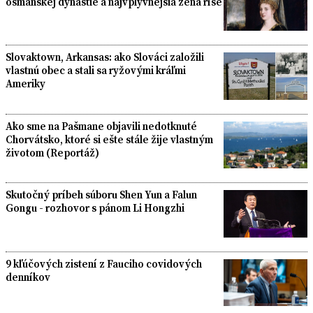
osmanskej dynastie a najvplyvnejšia žena ríše
Slovaktown, Arkansas: ako Slováci založili
vlastnú obec a stali sa ryžovými kráľmi
Ameriky
Ako sme na Pašmane objavili nedotknuté
Chorvátsko, ktoré si ešte stále žije vlastným
životom (Reportáž)
Skutočný príbeh súboru Shen Yun a Falun
Gongu - rozhovor s pánom Li Hongzhi
9 kľúčových zistení z Fauciho covidových
denníkov