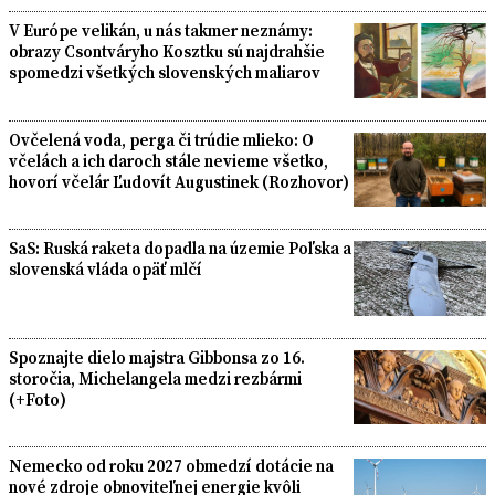
V Európe velikán, u nás takmer neznámy:
obrazy Csontváryho Kosztku sú najdrahšie
spomedzi všetkých slovenských maliarov
Ovčelená voda, perga či trúdie mlieko: O
včelách a ich daroch stále nevieme všetko,
hovorí včelár Ľudovít Augustinek (Rozhovor)
SaS: Ruská raketa dopadla na územie Poľska a
slovenská vláda opäť mlčí
Spoznajte dielo majstra Gibbonsa zo 16.
storočia, Michelangela medzi rezbármi
(+Foto)
Nemecko od roku 2027 obmedzí dotácie na
nové zdroje obnoviteľnej energie kvôli