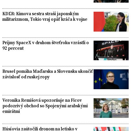
KDĽR: Kimova sestra straší japonským
militarizmom, Tokio vraj opäť kráča k vojne
Príjmy SpaceX v druhom štvrťroku vzrástli o
92 percent
Brusel pomáha Maďarsku a Slovensku ukončiť
závislosť od ruskej ropy
Veronika Remišová upozorňuje na Ficov
podozrivý obchod so Spojenými arabskými
emirátmi
Húsíovia zaútočili dronom na letisko v