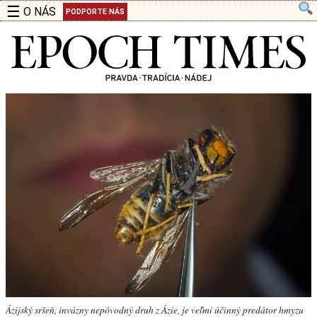
☰
O NÁS
PODPORTE NÁS
Ázijský sršeň, invázny nepôvodný druh z Ázie, je veľmi účinný predátor hmyzu