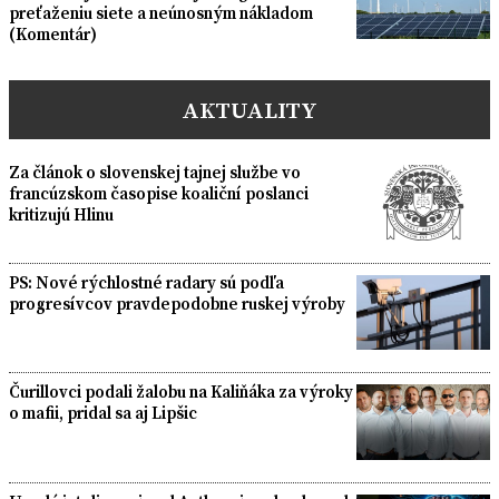
preťaženiu siete a neúnosným nákladom
(Komentár)
AKTUALITY
Za článok o slovenskej tajnej službe vo
francúzskom časopise koaliční poslanci
kritizujú Hlinu
PS: Nové rýchlostné radary sú podľa
progresívcov pravdepodobne ruskej výroby
Čurillovci podali žalobu na Kaliňáka za výroky
o mafii, pridal sa aj Lipšic