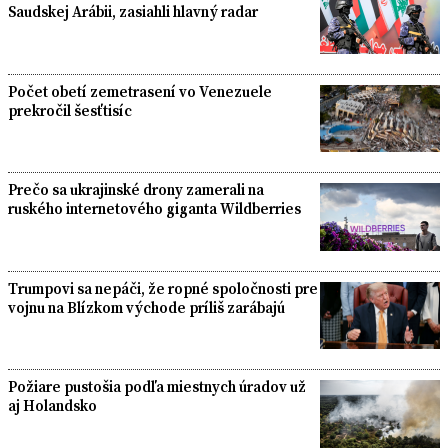
Saudskej Arábii, zasiahli hlavný radar
Počet obetí zemetrasení vo Venezuele
prekročil šesťtisíc
Prečo sa ukrajinské drony zamerali na
ruského internetového giganta Wildberries
Trumpovi sa nepáči, že ropné spoločnosti pre
vojnu na Blízkom východe príliš zarábajú
Požiare pustošia podľa miestnych úradov už
aj Holandsko