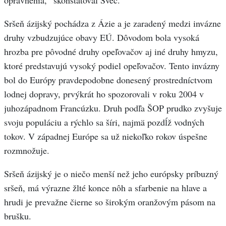
Sršeň ázijský pochádza z Ázie a je zaradený medzi invázne
druhy vzbudzujúce obavy EÚ. Dôvodom bola vysoká
hrozba pre pôvodné druhy opeľovačov aj iné druhy hmyzu,
ktoré predstavujú vysoký podiel opeľovačov. Tento invázny
bol do Európy pravdepodobne donesený prostredníctvom
lodnej dopravy, prvýkrát ho spozorovali v roku 2004 v
juhozápadnom Francúzku. Druh podľa ŠOP prudko zvyšuje
svoju populáciu a rýchlo sa šíri, najmä pozdĺž vodných
tokov. V západnej Európe sa už niekoľko rokov úspešne
rozmnožuje.
Sršeň ázijský je o niečo menší než jeho európsky príbuzný
sršeň, má výrazne žlté konce nôh a sfarbenie na hlave a
hrudi je prevažne čierne so širokým oranžovým pásom na
brušku.