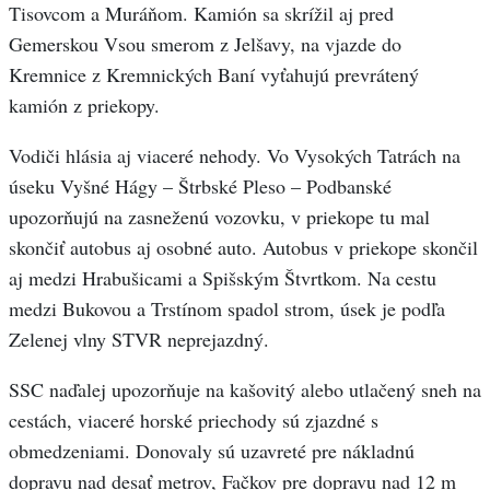
Tisovcom a Muráňom. Kamión sa skrížil aj pred
Gemerskou Vsou smerom z Jelšavy, na vjazde do
Kremnice z Kremnických Baní vyťahujú prevrátený
kamión z priekopy.
Vodiči hlásia aj viaceré nehody. Vo Vysokých Tatrách na
úseku Vyšné Hágy – Štrbské Pleso – Podbanské
upozorňujú na zasneženú vozovku, v priekope tu mal
skončiť autobus aj osobné auto. Autobus v priekope skončil
aj medzi Hrabušicami a Spišským Štvrtkom. Na cestu
medzi Bukovou a Trstínom spadol strom, úsek je podľa
Zelenej vlny STVR neprejazdný.
SSC naďalej upozorňuje na kašovitý alebo utlačený sneh na
cestách, viaceré horské priechody sú zjazdné s
obmedzeniami. Donovaly sú uzavreté pre nákladnú
dopravu nad desať metrov, Fačkov pre dopravu nad 12 m