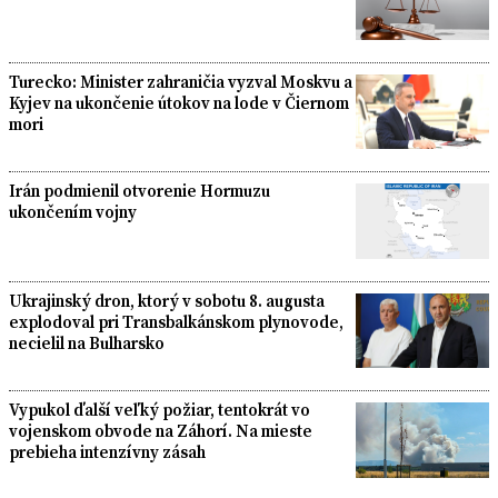
Turecko: Minister zahraničia vyzval Moskvu a
Kyjev na ukončenie útokov na lode v Čiernom
mori
Irán podmienil otvorenie Hormuzu
ukončením vojny
Ukrajinský dron, ktorý v sobotu 8. augusta
explodoval pri Transbalkánskom plynovode,
necielil na Bulharsko
Vypukol ďalší veľký požiar, tentokrát vo
vojenskom obvode na Záhorí. Na mieste
prebieha intenzívny zásah