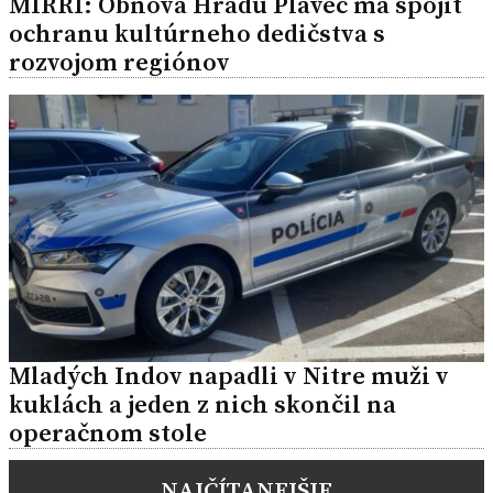
MIRRI: Obnova Hradu Plaveč má spojiť
ochranu kultúrneho dedičstva s
rozvojom regiónov
Mladých Indov napadli v Nitre muži v
kuklách a jeden z nich skončil na
operačnom stole
NAJČÍTANEJŠIE