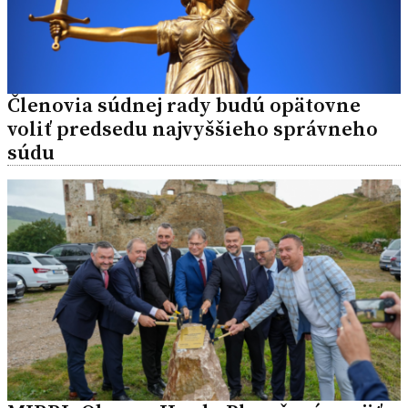
Členovia súdnej rady budú opätovne
voliť predsedu najvyššieho správneho
súdu