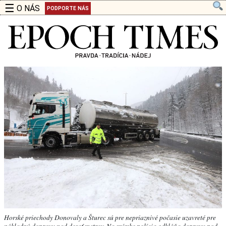
☰
O NÁS
PODPORTE NÁS
Horské priechody Donovaly a Šturec sú pre nepriaznivé počasie uzavreté pre
nákladnú dopravu nad desať metrov. Na snímke polícia odkláňa dopravu pod