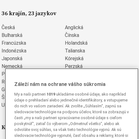
36 krajín, 23 jazykov
Česká
Anglická
Bulharská
Čínska
Francúzska
Holandská
Indonézska
Talianska
Japonská
Kórejská
Nemecká
Perzská
Poľská
Portugalská
Rumunská
Ruská
Záleží nám na ochrane vášho súkromia
Grécka
Španielska
My a naši partneri
1019
ukladáme osobné údaje, ako napríklad
Švédska
Turecká
údaje o prehliadaní alebo jedinečné identifikátory, a vstupujeme
Ukrajinská
Vietnamská
do nich vo vašom zariadení. Ak zvolíte „Súhlasím“, zapnú sa
sledovacie technológie na podporu účelov, ktoré sa zobrazujú v
časti „my a naši partneri spracúvame osobné údaje s cieľom
poskytnúť“, zatiaľ čo výberom „Odmetnuť všetko“, alebo ak
Kde nás nájdete
odvoláte svoj súhlas, sa však tieto technológie vypnú. Ak sú
sledovacie technológie vypnuté, časť obsahu a reklamy, ktoré si