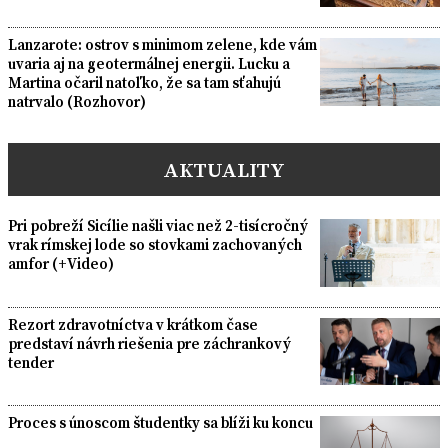
Lanzarote: ostrov s minimom zelene, kde vám
uvaria aj na geotermálnej energii. Lucku a
Martina očaril natoľko, že sa tam sťahujú
natrvalo (Rozhovor)
AKTUALITY
Pri pobreží Sicílie našli viac než 2-tisícročný
vrak rímskej lode so stovkami zachovaných
amfor (+Video)
Rezort zdravotníctva v krátkom čase
predstaví návrh riešenia pre záchrankový
tender
Proces s únoscom študentky sa blíži ku koncu