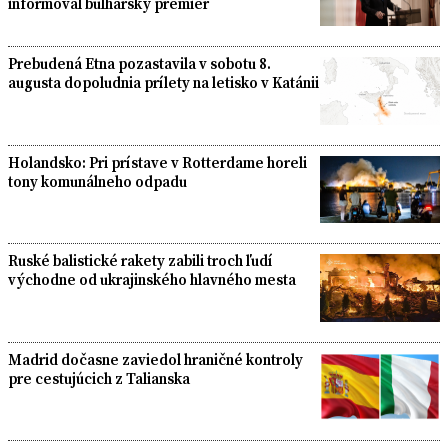
informoval bulharský premiér
Prebudená Etna pozastavila v sobotu 8.
augusta dopoludnia prílety na letisko v Katánii
Holandsko: Pri prístave v Rotterdame horeli
tony komunálneho odpadu
Ruské balistické rakety zabili troch ľudí
východne od ukrajinského hlavného mesta
Madrid dočasne zaviedol hraničné kontroly
pre cestujúcich z Talianska