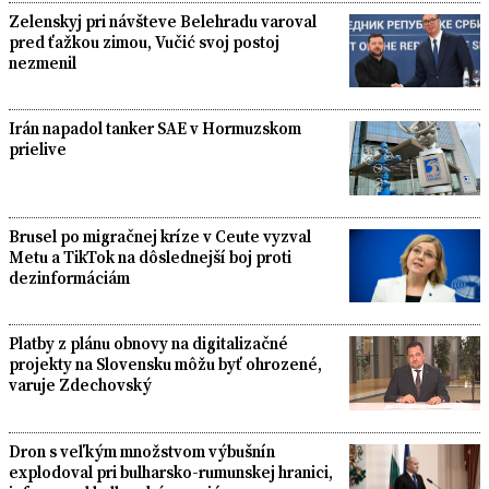
Zelenskyj pri návšteve Belehradu varoval
pred ťažkou zimou, Vučić svoj postoj
nezmenil
Irán napadol tanker SAE v Hormuzskom
prielive
Brusel po migračnej kríze v Ceute vyzval
Metu a TikTok na dôslednejší boj proti
dezinformáciám
Platby z plánu obnovy na digitalizačné
projekty na Slovensku môžu byť ohrozené,
varuje Zdechovský
Dron s veľkým množstvom výbušnín
explodoval pri bulharsko-rumunskej hranici,