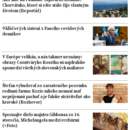
Chorvátsko, ktoré si ešte stále žije vlastným
životom (Reportáž)
9 kľúčových zistení z Fauciho covidových
denníkov
V Európe velikán, u nás takmer neznámy:
obrazy Csontváryho Kosztku sú najdrahšie
spomedzi všetkých slovenských maliarov
Štefan vybudoval zo zarasteného pozemku
rodinnú farmu: Kozie mlieko nemusí mať
nepríjemnú pachuť a je ľahšie stráviteľné ako
kravské (Rozhovor)
Spoznajte dielo majstra Gibbonsa zo 16.
storočia, Michelangela medzi rezbármi
(+Foto)