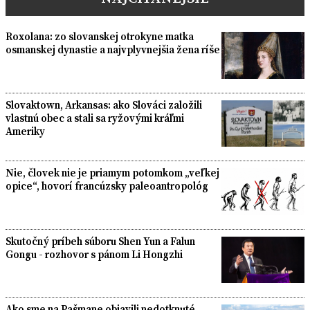
Roxolana: zo slovanskej otrokyne matka
osmanskej dynastie a najvplyvnejšia žena ríše
Slovaktown, Arkansas: ako Slováci založili
vlastnú obec a stali sa ryžovými kráľmi
Ameriky
Nie, človek nie je priamym potomkom „veľkej
opice“, hovorí francúzsky paleoantropológ
Skutočný príbeh súboru Shen Yun a Falun
Gongu - rozhovor s pánom Li Hongzhi
Ako sme na Pašmane objavili nedotknuté