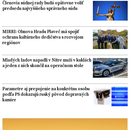
Členovia súdnej rady budú opätovne voliť
predsedu najvyššieho správneho súdu
MIRRI: Obnova Hradu Plaveč má spojiť
ochranu kultúrneho dedičstva s rozvojom
regiónov
Mladých Indov napadli v Nitre muži v kuklách
a jeden z nich skončil na operačnom stole
Parametre aj prepojenie na konkrétnu osobu
podľa PS dokazujú ruský pôvod dopravných
kamier