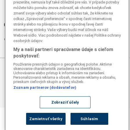
Facebook
prezeráte, nemusia byť také dôležité pre vás. V prípade potreby
môžete túto ponuku znova zobraziť, ak chcete kedykoľvek
Instagram
zmeniť svoje výbery alebo odvolať súhlas tak, že kliknete na
G
Ganjing
odkaz „Spravovať preferencie“ v spodnej časti internetovej
stránky alebo na plávajúcu ikonu v spodnej ľavej časti
Youtube
internetovej stránky. Vaše výbery budú mať účinok na náš
Twitter
Webové sídlo. Viac podrobností nájdete v našej Politike ochrany
Telegram
osobných údajov.
RSS
My a naši partneri spracúvame údaje s cieľom
poskytovať:
Používanie presných údajov o geografickej polohe. Aktívne
skenovanie charakteristík zariadenia na identifikáciu.
© 2026 Epoch Times Slovensko
Uchovávanie alebo prístup k informáciám na zariadení.
Personalizovaná reklama a obsah, meranie reklamy a obsahu,
Všetky práva vyhradené. Publikovanie alebo ďalšie šírenie
prieskum cieľových skupín a vývoj služieb.
správ a fotografií zo zdrojov TASR je bez
Zoznam partnerov (dodávateľov)
predchádzajúceho písomného súhlasu TASR porušením
autorského zákona.
Zobraziť účely
Zamietnuť všetky
Súhlasím