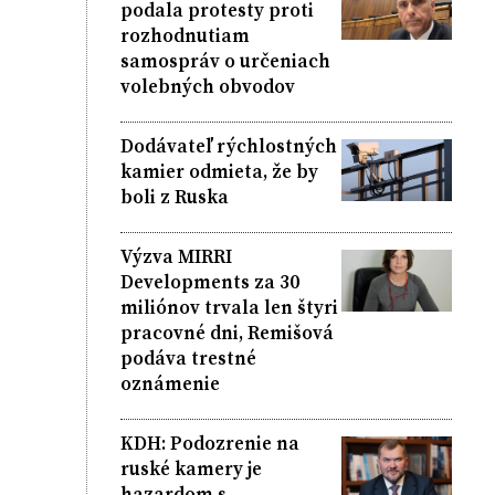
podala protesty proti
rozhodnutiam
samospráv o určeniach
volebných obvodov
Dodávateľ rýchlostných
kamier odmieta, že by
boli z Ruska
Výzva MIRRI
Developments za 30
miliónov trvala len štyri
pracovné dni, Remišová
podáva trestné
oznámenie
KDH: Podozrenie na
ruské kamery je
hazardom s