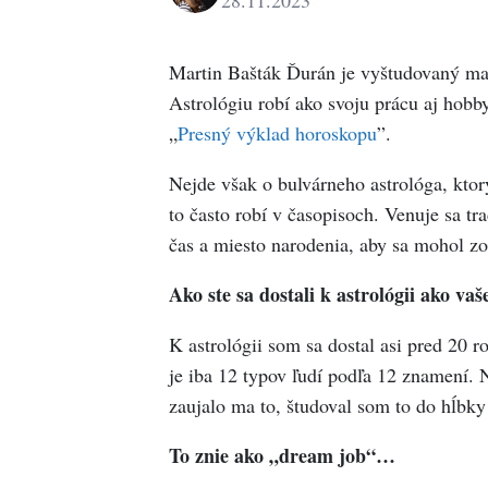
28.11.2023
Marianna
Petková
Martin Bašták Ďurán je vyštudovaný mate
Astrológiu robí ako svoju prácu aj hobb
„
Presný výklad horoskopu
”.
Nejde však o bulvárneho astrológa, kto
to často robí v časopisoch. Venuje sa tra
čas a miesto narodenia, aby sa mohol zo
Ako ste sa dostali k astrológii ako vaš
K astrológii som sa dostal asi pred 20 
je iba 12 typov ľudí podľa 12 znamení. Ne
zaujalo ma to, študoval som to do hĺbky 
To znie ako „dream job“…