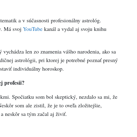
matik a v súčasnosti profesionálny astrológ.
y. Má svoj
YouTube
kanál a vydal aj svoju knihu
rý vychádza len zo znamenia vášho narodenia, ako sa
dičnej astrológii, pri ktorej je potrebné poznať presný
staviť individuálny horoskop.
ej profesii?
rokmi. Spočiatku som bol skeptický, nezdalo sa mi, že
skôr som ale zistil, že je to oveľa zložitejšie,
a neskôr sa tým začal aj živiť.