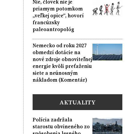
Nie, človek nie je
priamym potomkom
„veľkej opice“, hovorí
francúzsky
paleoantropológ
Nemecko od roku 2027
obmedzí dotácie na
nové zdroje obnoviteľnej
energie kvôli preťaženiu
siete a neúnosným
nákladom (Komentár)
AKTUALITY
Polícia zadržala
starostu obvineného zo
spôsobenia lesného