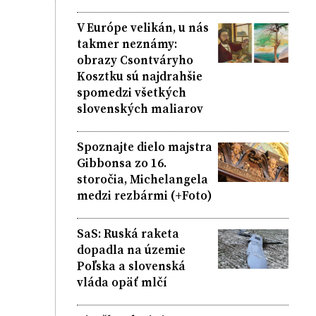
V Európe velikán, u nás
takmer neznámy:
obrazy Csontváryho
Kosztku sú najdrahšie
spomedzi všetkých
slovenských maliarov
Spoznajte dielo majstra
Gibbonsa zo 16.
storočia, Michelangela
medzi rezbármi (+Foto)
SaS: Ruská raketa
dopadla na územie
Poľska a slovenská
vláda opäť mlčí