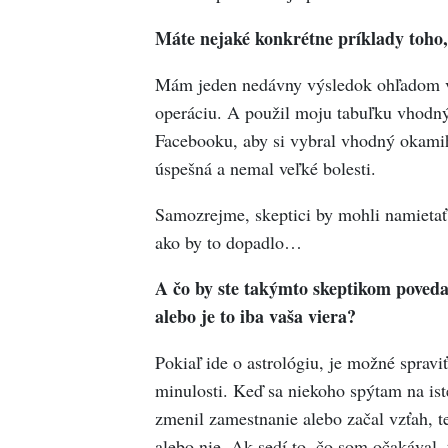
Máte nejaké konkrétne príklady toho
Mám jeden nedávny výsledok ohľadom 
operáciu. A použil moju tabuľku vhodný
Facebooku, aby si vybral vhodný okamih,
úspešná a nemal veľké bolesti.
Samozrejme, skeptici by mohli namietať
ako by to dopadlo…
A čo by ste takýmto skeptikom povedal
alebo je to iba vaša viera?
Pokiaľ ide o astrológiu, je možné spravi
minulosti. Keď sa niekoho spýtam na isté
zmenil zamestnanie alebo začal vzťah, te
alebo nie. Ak sedí to, čo som očakával, 