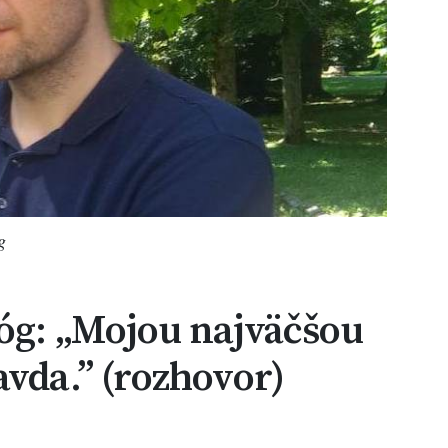
g
óg: „Mojou najväčšou
avda.” (rozhovor)