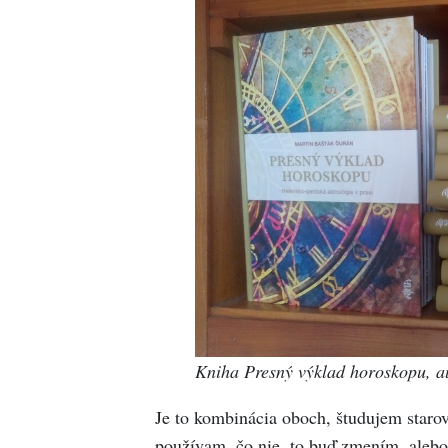
Kniha Presný výklad horoskopu, a
Je to kombinácia oboch, študujem starov
používam, čo nie, to buď zmením, alebo