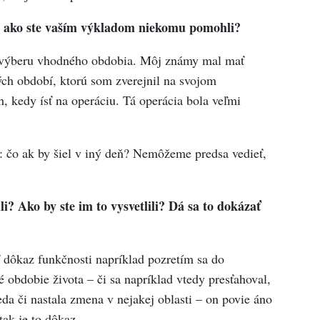
, ako ste vaším výkladom niekomu pomohli?
výberu vhodného obdobia. Môj známy mal mať
ch období, ktorú som zverejnil na svojom
 kedy ísť na operáciu. Tá operácia bola veľmi
: čo ak by šiel v iný deň? Nemôžeme predsa vedieť,
i? Ako by ste im to vysvetlili? Dá sa to dokázať
ť dôkaz funkčnosti napríklad pozretím sa do
 obdobie života – či sa napríklad vtedy presťahoval,
da či nastala zmena v nejakej oblasti – on povie áno
tak je to dôkaz.