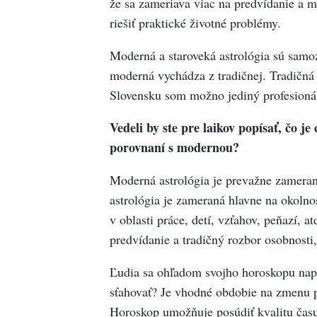
že sa zameriava viac na predvídanie a 
riešiť praktické životné problémy.
Moderná a staroveká astrológia sú samoz
moderná vychádza z tradičnej. Tradičná 
Slovensku som možno jediný profesionáln
Vedeli by ste pre laikov popísať, čo je
porovnaní s modernou?
Moderná astrológia je prevažne zameraná
astrológia je zameraná hlavne na okolnos
v oblasti práce, detí, vzťahov, peňazí, 
predvídanie a tradičný rozbor osobnosti,
Ľudia sa ohľadom svojho horoskopu naprí
sťahovať? Je vhodné obdobie na zmenu p
Horoskop umožňuje posúdiť kvalitu času