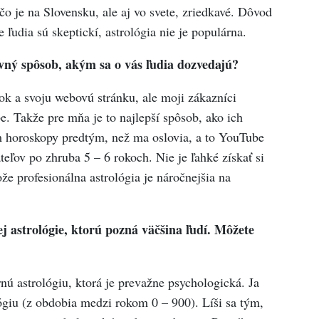
čo je na Slovensku, ale aj vo svete, zriedkavé. Dôvod
e ľudia sú skeptickí, astrológia nie je populárna.
avný spôsob, akým sa o vás ľudia dozvedajú?
ok a svoju webovú stránku, ale moji zákazníci
e. Takže pre mňa je to najlepší spôsob, ako ich
ám horoskopy predtým, než ma oslovia, a to YouTube
ľov po zhruba 5 – 6 rokoch. Nie je ľahké získať si
e profesionálna astrológia je náročnejšia na
ej astrológie, ktorú pozná väčšina ľudí. Môžete
ú astrológiu, ktorá je prevažne psychologická. Ja
ógiu (z obdobia medzi rokom 0 – 900). Líši sa tým,