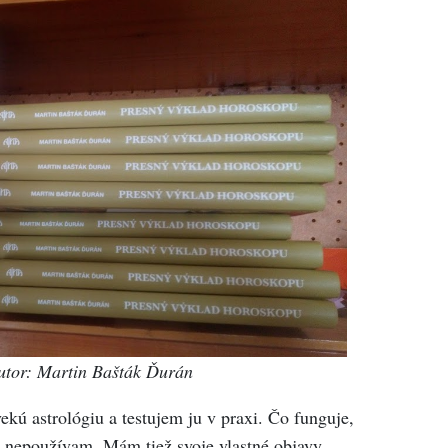
utor: Martin Bašták Ďurán
ekú astrológiu a testujem ju v praxi. Čo funguje,
 nepoužívam. Mám tiež svoje vlastné objavy,