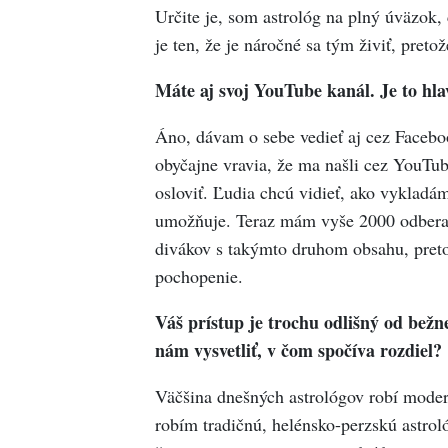
Určite je, som astrológ na plný úväzok, 
je ten, že je náročné sa tým živiť, pretož
Máte aj svoj YouTube kanál. Je to hl
Áno, dávam o sebe vedieť aj cez Facebo
obyčajne vravia, že ma našli cez YouTub
osloviť. Ľudia chcú vidieť, ako vyklad
umožňuje. Teraz mám vyše 2000 odberate
divákov s takýmto druhom obsahu, pretož
pochopenie.
Váš prístup je trochu odlišný od bežn
nám vysvetliť, v čom spočíva rozdiel?
Väčšina dnešných astrológov robí modern
robím tradičnú, helénsko-perzskú astrol