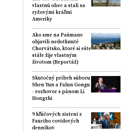
vlastnú obec a stali sa
ryžovými kráľmi
Ameriky
Ako sme na Pašmane
objavili nedotknuté
Chorvátsko, ktoré si ešte
stále žije vlastným
životom (Reportáž)
Skutočný príbeh súboru
Shen Yun a Falun Gongu
- rozhovor s pánom Li
Hongzhi
9 kľúčových zistení z
Fauciho covidových
denníkov