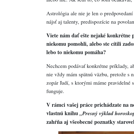
Astrológia ale nie je len o predpovedaní
nájsť aj talenty, predispozície na povola
Viete nám dať ešte nejaké konkrétne pr
niekomu pomohli, alebo ste cítili zado
lebo to niekomu pomáha?
Nechcem podávať konkrétne príklady, aby
nie vždy mám spätnú väzbu, pretože s 
zopár ľudí, s ktorými máme pravidelné s
funguje.
V rámci vašej práce prichádzate na n
vlastnú knihu
„Presný výklad horosko
zahŕňa aj všeobecné poznatky starove