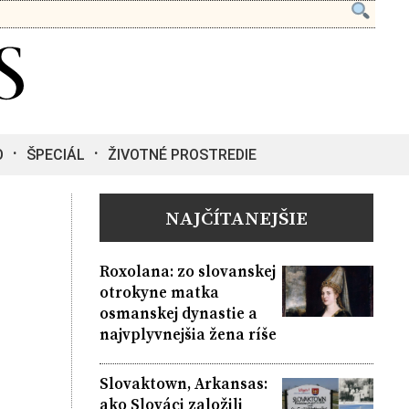
O
ŠPECIÁL
ŽIVOTNÉ PROSTREDIE
NAJČÍTANEJŠIE
Roxolana: zo slovanskej
otrokyne matka
osmanskej dynastie a
najvplyvnejšia žena ríše
Slovaktown, Arkansas:
ako Slováci založili