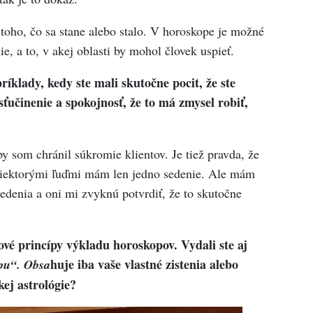
 toho, čo sa stane alebo stalo. V horoskope je možné
nie, a to, v akej oblasti by mohol človek uspieť.
íklady, kedy ste mali skutočne pocit, že ste
sťučinenie a spokojnosť, že to má zmysel robiť,
 som chránil súkromie klientov. Je tiež pravda, že
niektorými ľuďmi mám len jedno sedenie. Ale mám
edenia a oni mi zvyknú potvrdiť, že to skutočne
ové princípy výkladu horoskopov
. Vydali ste aj
huje iba vaše vlastné zistenia alebo
pu“. Obsa
kej astrológie?