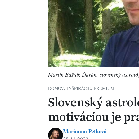
Martin Bašták Ďurán, slovenský astroló
,
,
DOMOV
INŠPIRÁCIE
PREMIUM
Slovenský astrol
motiváciou je pr
Marianna Petková