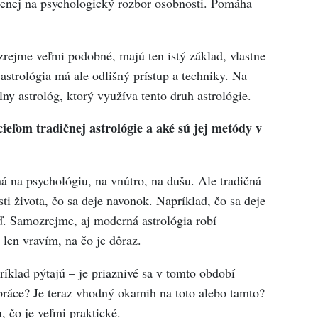
menej na psychologický rozbor osobnosti. Pomáha
rejme veľmi podobné, majú ten istý základ, vlastne
astrológia má ale odlišný prístup a techniky. Na
y astrológ, ktorý využíva tento druh astrológie.
 cieľom tradičnej astrológie a aké sú jej metódy v
 na psychológiu, na vnútro, na dušu. Ale tradičná
ti života, čo sa deje navonok. Napríklad, čo sa deje
atď. Samozrejme, aj moderná astrológia robí
 len vravím, na čo je dôraz.
klad pýtajú – je priaznivé sa v tomto období
ráce? Je teraz vhodný okamih na toto alebo tamto?
, čo je veľmi praktické.