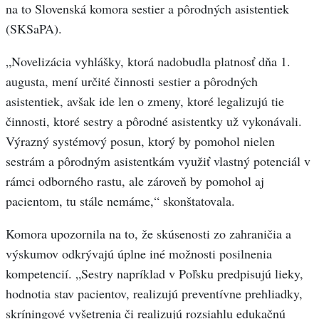
na to Slovenská komora sestier a pôrodných asistentiek
(SKSaPA).
„Novelizácia vyhlášky, ktorá nadobudla platnosť dňa 1.
augusta, mení určité činnosti sestier a pôrodných
asistentiek, avšak ide len o zmeny, ktoré legalizujú tie
činnosti, ktoré sestry a pôrodné asistentky už vykonávali.
Výrazný systémový posun, ktorý by pomohol nielen
sestrám a pôrodným asistentkám využiť vlastný potenciál v
rámci odborného rastu, ale zároveň by pomohol aj
pacientom, tu stále nemáme,“ skonštatovala.
Komora upozornila na to, že skúsenosti zo zahraničia a
výskumov odkrývajú úplne iné možnosti posilnenia
kompetencií. „Sestry napríklad v Poľsku predpisujú lieky,
hodnotia stav pacientov, realizujú preventívne prehliadky,
skríningové vyšetrenia či realizujú rozsiahlu edukačnú