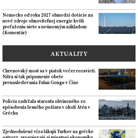
Nemecko od roku 2027 obmedzí dotácie na
nové zdroje obnoviteľnej energie kvôli
preťaženiu siete a neúnosným nákladom
(Komentár)
AKTUALITY
Chrenovský most sa v piatok večer rozsvieti.
Nitra si tak pripomenie obete
prenasledovania Falun Gongu v Číne
Polícia zadržala starostu obvineného zo
spôsobenia lesného požiaru v okolí Atén v
Grécku
Zjednodušené víza lákajú Turkov na grécke
ostrovy, prospievajú aj miestnej ekonomike