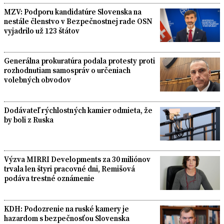
MZV: Podporu kandidatúre Slovenska na
nestále členstvo v Bezpečnostnej rade OSN
vyjadrilo už 123 štátov
Generálna prokuratúra podala protesty proti
rozhodnutiam samospráv o určeniach
volebných obvodov
Dodávateľ rýchlostných kamier odmieta, že
by boli z Ruska
Výzva MIRRI Developments za 30 miliónov
trvala len štyri pracovné dni, Remišová
podáva trestné oznámenie
KDH: Podozrenie na ruské kamery je
hazardom s bezpečnosťou Slovenska