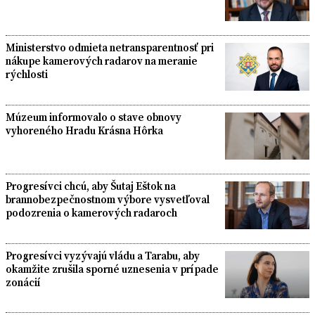
Ministerstvo odmieta netransparentnosť pri
nákupe kamerových radarov na meranie
rýchlosti
Múzeum informovalo o stave obnovy
vyhoreného Hradu Krásna Hôrka
Progresívci chcú, aby Šutaj Eštok na
brannobezpečnostnom výbore vysvetľoval
podozrenia o kamerových radaroch
Progresívci vyzývajú vládu a Tarabu, aby
okamžite zrušila sporné uznesenia v prípade
zonácií