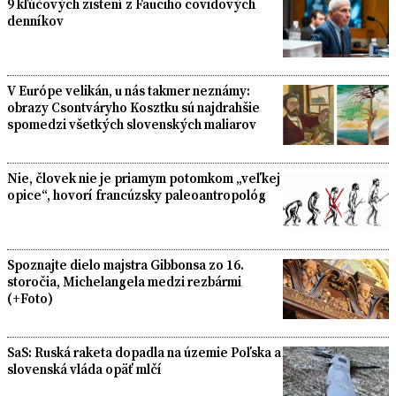
9 kľúčových zistení z Fauciho covidových
denníkov
V Európe velikán, u nás takmer neznámy:
obrazy Csontváryho Kosztku sú najdrahšie
spomedzi všetkých slovenských maliarov
Nie, človek nie je priamym potomkom „veľkej
opice“, hovorí francúzsky paleoantropológ
Spoznajte dielo majstra Gibbonsa zo 16.
storočia, Michelangela medzi rezbármi
(+Foto)
SaS: Ruská raketa dopadla na územie Poľska a
slovenská vláda opäť mlčí