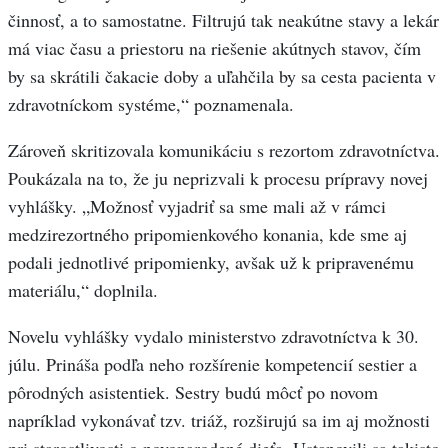
činnosť, a to samostatne. Filtrujú tak neakútne stavy a lekár
má viac času a priestoru na riešenie akútnych stavov, čím
by sa skrátili čakacie doby a uľahčila by sa cesta pacienta v
zdravotníckom systéme,“ poznamenala.
Zároveň skritizovala komunikáciu s rezortom zdravotníctva.
Poukázala na to, že ju neprizvali k procesu prípravy novej
vyhlášky. „Možnosť vyjadriť sa sme mali až v rámci
medzirezortného pripomienkového konania, kde sme aj
podali jednotlivé pripomienky, avšak už k pripravenému
materiálu,“ doplnila.
Novelu vyhlášky vydalo ministerstvo zdravotníctva k 30.
júlu. Prináša podľa neho rozšírenie kompetencií sestier a
pôrodných asistentiek. Sestry budú môcť po novom
napríklad vykonávať tzv. triáž, rozširujú sa im aj možnosti