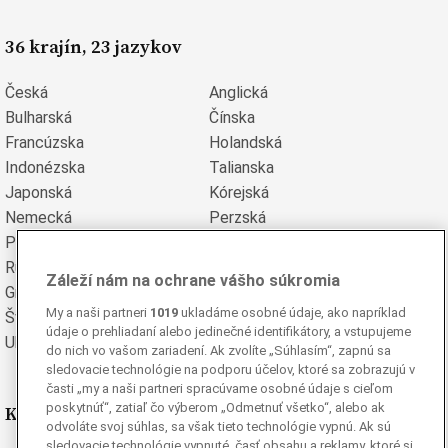
36 krajín, 23 jazykov
Česká
Anglická
Bulharská
Čínska
Francúzska
Holandská
Indonézska
Talianska
Japonská
Kórejská
Nemecká
Perzská
Poľská
Portugalská
Rumunská
Ruská
Záleží nám na ochrane vášho súkromia
Grécka
Španielska
My a naši partneri
1019
ukladáme osobné údaje, ako napríklad
Švédska
Turecká
údaje o prehliadaní alebo jedinečné identifikátory, a vstupujeme
Ukrajinská
Vietnamská
do nich vo vašom zariadení. Ak zvolíte „Súhlasím“, zapnú sa
sledovacie technológie na podporu účelov, ktoré sa zobrazujú v
časti „my a naši partneri spracúvame osobné údaje s cieľom
poskytnúť“, zatiaľ čo výberom „Odmetnuť všetko“, alebo ak
Kde nás nájdete
odvoláte svoj súhlas, sa však tieto technológie vypnú. Ak sú
sledovacie technológie vypnuté, časť obsahu a reklamy, ktoré si