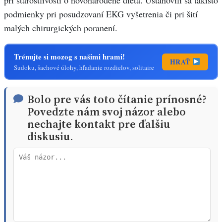
pri starostlivosti o novonarodené dieťa. Ustanovili sa takisto
podmienky pri posudzovaní EKG vyšetrenia či pri šití
malých chirurgických poranení.
Trénujte si mozog s našimi hrami!
HRAŤ
Sudoku, šachové úlohy, hľadanie rozdielov, solitaire
Bolo pre vás toto čítanie prínosné?
Povedzte nám svoj názor alebo
nechajte kontakt pre ďalšiu
diskusiu.