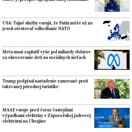
USA: Tajné služby varujú, že Putin môže už na
jeseň otestovať odhodlanie NATO
Meta musí zaplatiť vyše pol miliardy dolárov
za ohrozovanie detí na sociálnych sieťach
Trump podpísal nariadenie zamerané proti
takzvanej pôrodnej turistike
MAAE varuje pred čoraz častejšími
výpadkami elektriny v Záporožskej jadrovej
elektrárni na Ukrajine