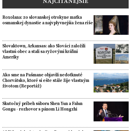
NAJČÍTANEJŠIE
Roxolana: zo slovanskej otrokyne matka
osmanskej dynastie a najvplyvnejšia žena ríše
Slovaktown, Arkansas: ako Slováci založili
vlastnú obec a stali sa ryžovými kráľmi
Ameriky
Ako sme na Pašmane objavili nedotknuté
Chorvátsko, ktoré si ešte stále žije vlastným
životom (Reportáž)
Skutočný príbeh súboru Shen Yun a Falun
Gongu - rozhovor s pánom Li Hongzhi