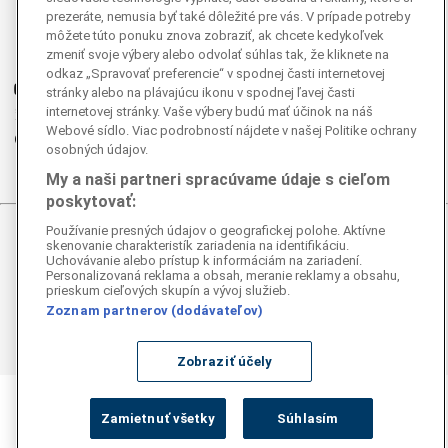
Facebook
prezeráte, nemusia byť také dôležité pre vás. V prípade potreby
Instagram
môžete túto ponuku znova zobraziť, ak chcete kedykoľvek
zmeniť svoje výbery alebo odvolať súhlas tak, že kliknete na
G
Ganjing
odkaz „Spravovať preferencie“ v spodnej časti internetovej
Youtube
stránky alebo na plávajúcu ikonu v spodnej ľavej časti
internetovej stránky. Vaše výbery budú mať účinok na náš
Twitter
Webové sídlo. Viac podrobností nájdete v našej Politike ochrany
Telegram
osobných údajov.
RSS
My a naši partneri spracúvame údaje s cieľom
poskytovať:
Používanie presných údajov o geografickej polohe. Aktívne
© 2026 Epoch Times Slovensko
skenovanie charakteristík zariadenia na identifikáciu.
Uchovávanie alebo prístup k informáciám na zariadení.
Personalizovaná reklama a obsah, meranie reklamy a obsahu,
Všetky práva vyhradené. Publikovanie alebo ďalšie šírenie
prieskum cieľových skupín a vývoj služieb.
správ a fotografií zo zdrojov TASR je bez
Zoznam partnerov (dodávateľov)
predchádzajúceho písomného súhlasu TASR porušením
autorského zákona.
Zobraziť účely
Zamietnuť všetky
Súhlasím