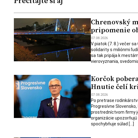
Prečítajte si aj
Chrenovský mos
pripomenie ob
07.08.2026
V piatok (7. 8.) večer s
solidarity s miliónmi ľu
sa tak pripája k mestám
vierovyznania, svedomia
Korčok pobera
Hnutie čelí kr
07.08.2026
Po pretrase rodinkárstv
Progresívne Slovensko,
prostredníctvom firmy j
organizácie upozorňujú
spochybňuje súlad […]