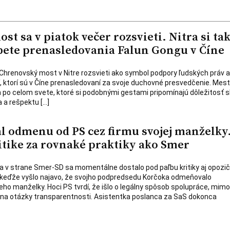
t sa v piatok večer rozsvieti. Nitra si ta
ete prenasledovania Falun Gongu v Číne
a Chrenovský most v Nitre rozsvieti ako symbol podpory ľudských práv a
dí, ktorí sú v Číne prenasledovaní za svoje duchovné presvedčenie. Mest
 po celom svete, ktoré si podobnými gestami pripomínajú dôležitosť 
 a rešpektu […]
l odmenu od PS cez firmu svojej manželky
itike za rovnaké praktiky ako Smer
a v strane Smer-SD sa momentálne dostalo pod paľbu kritiky aj opozi
 keďže vyšlo najavo, že svojho podpredsedu Korčoka odmeňovalo
eho manželky. Hoci PS tvrdí, že išlo o legálny spôsob spolupráce, mim
 na otázky transparentnosti. Asistentka poslanca za SaS dokonca