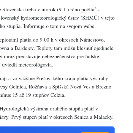
Slovenska treba v utorok (9.1.) ráno počítať s
Slovenský hydrometeorologický ústav (SHMÚ) v tejto
ého stupňa. Informuje o tom na svojom webe.
eplotami platia do 9.00 h v okresoch Námestovo,
vňa a Bardejov. Teploty tam môžu klesnúť ojedinele
ný mráz predstavuje nebezpečenstvo pre ľudské
“ uviedli meteorológovia.
aji a vo väčšine Prešovského kraja platia výstrahy
kresy Gelnica, Rožňava a Spišská Nová Ves a Brezno.
mínus 15 až 19 stupňov Celzia.
Hydrologická výstraha druhého stupňa platí v
avy. Prvý stupeň platí v okresoch Senica a Malacky.