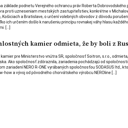
na základe podnetu Verejného ochrancu práv Roberta Dobrovodského 
ra proti uzneseniam mestských zastupiteľstiev, konkrétne v Michalov
 Košiciach a Bratislave, o určení volebných obvodov z dôvodu porušen
ko ich určením došlo k narušeniu princípu rovnakej váhy hlasu každého
i. […]
hlostných kamier odmieta, že by boli z Ru
amier pre Ministerstvo vnútra SR, spoločnosť Soitron, s.r.o., odmieta,
ka. Ako spoločnosť zdôraznila, zariadenia pochádzajú od spoločnosti it
útorom zariadení NERO R-ONE vyrábaných spoločnosťou SODASUS ltd., kt
now-how a vývoj od pôvodného chorvátskeho výrobcu NEROline […]