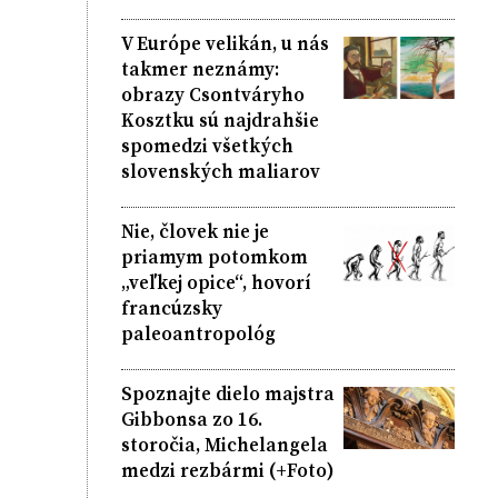
V Európe velikán, u nás
takmer neznámy:
obrazy Csontváryho
Kosztku sú najdrahšie
spomedzi všetkých
slovenských maliarov
Nie, človek nie je
priamym potomkom
„veľkej opice“, hovorí
francúzsky
paleoantropológ
Spoznajte dielo majstra
Gibbonsa zo 16.
storočia, Michelangela
medzi rezbármi (+Foto)