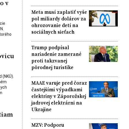
o v
Meta musí zaplatiť vyše
pol miliardy dolárov za
cie
ohrozovanie detí na
N.
sociálnych sieťach
ktorého
Trump podpísal
nariadenie zamerané
ovicu
proti takzvanej
pôrodnej turistike
d (NKÚ).
MAAE varuje pred čoraz
chém
nych
častejšími výpadkami
om
elektriny v Záporožskej
jadrovej elektrárni na
Ukrajine
tiam
MZV: Podporu