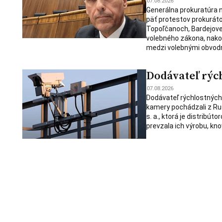
07.08.2026
Generálna prokuratúra 
päť protestov prokuráto
Topoľčanoch, Bardejove,
volebného zákona, nakoľ
medzi volebnými obvodm
Dodávateľ rýc
07.08.2026
Dodávateľ rýchlostných k
kamery pochádzali z Rus
s. a., ktorá je distrib
prevzala ich výrobu, k