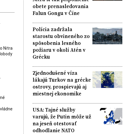
obete prenasledovania
Falun Gongu v Číne
k
Polícia zadržala
starostu obvineného zo
spôsobenia lesného
o Nitra
požiaru v okolí Atén v
slobody
Grécku
Zjednodušené víza
.
lákajú Turkov na grécke
ostrovy, prospievajú aj
miestnej ekonomike
čné
USA: Tajné služby
ovládne
varujú, že Putin môže už
na jeseň otestovať
odhodlanie NATO