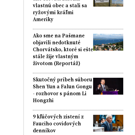
vlastnú obec a stali sa
ryžovými kráľmi
Ameriky
Ako sme na Pašmane
objavili nedotknuté
Chorvátsko, ktoré si ešte
stále žije vlastným
životom (Reportáž)
Skutočný príbeh súboru
Shen Yun a Falun Gongu
- rozhovor s pánom Li
Hongzhi
9 kľúčových zistení z
Fauciho covidových
denníkov