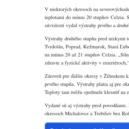
V niektorých okresoch na severovýchode 
teplotami do mínus 20 stupňov Celzia. 
súvislosti vydal výstrahy prvého a druh
Výstrahy druhého stupňa pred nízkymi t
Tvrdošín, Poprad, Kežmarok, Stará Ľubo
na mínus 20 až 21 stupňov Celzia. „Sil
zdravie a fyzické aktivity v exteriéroch,
Zároveň pre ďalšie okresy v Žilinskom kr
prvého stupňa. Výstrahy platia aj pre o
Teploty tam môžu ojedinele klesnúť na 
Vydané sú aj výstrahy pred povodňami. 
okresoch Michalovce a Trebišov bez Roň