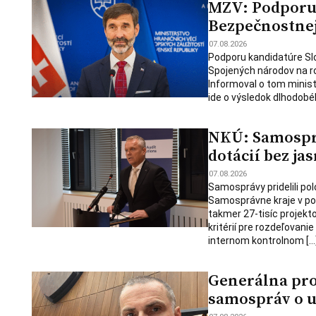
MZV: Podporu 
Bezpečnostnej 
07.08.2026
Podporu kandidatúre Slo
Spojených národov na ro
Informoval o tom minist
ide o výsledok dlhodobé
NKÚ: Samosprá
dotácií bez jas
07.08.2026
Samosprávy pridelili polo
Samosprávne kraje v po
takmer 27-tisíc projekt
kritérií pre rozdeľovani
internom kontrolnom […
Generálna pro
samospráv o u