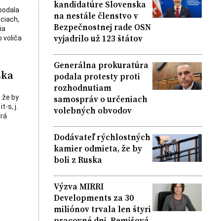
kandidatúre Slovenska
podala
na nestále členstvo v
ciach,
Bezpečnostnej rade OSN
ia
vyjadrilo už 123 štátov
 voliča
Generálna prokuratúra
ska
podala protesty proti
rozhodnutiam
samospráv o určeniach
 že by
-s, j.
volebných obvodov
orá
Dodávateľ rýchlostných
kamier odmieta, že by
boli z Ruska
Výzva MIRRI
Developments za 30
miliónov trvala len štyri
pracovné dni, Remišová