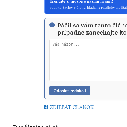
Trénujte si mozog s našimi hrami!
Sudoku, šachové úlohy, hľadanie rozdielov, solitai
Páčil sa vám tento člán
prípadne zanechajte ko
ZDIEĽAŤ ČLÁNOK