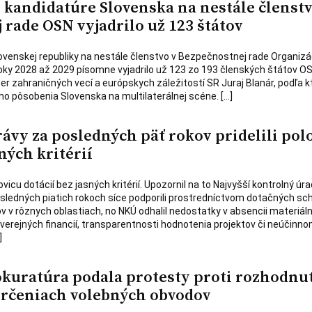
kandidatúre Slovenska na nestále členstv
rade OSN vyjadrilo už 123 štátov
venskej republiky na nestále členstvo v Bezpečnostnej rade Organizá
ky 2028 až 2029 písomne vyjadrilo už 123 zo 193 členských štátov OS
er zahraničných vecí a európskych záležitostí SR Juraj Blanár, podľa 
ho pôsobenia Slovenska na multilaterálnej scéne. […]
vy za posledných päť rokov pridelili pol
ných kritérií
vicu dotácií bez jasných kritérií. Upozornil na to Najvyšší kontrolný úra
sledných piatich rokoch síce podporili prostredníctvom dotačných s
ov v rôznych oblastiach, no NKÚ odhalil nedostatky v absencii materiál
e verejných financií, transparentnosti hodnotenia projektov či neúčinn
]
kuratúra podala protesty proti rozhodnu
rčeniach volebných obvodov