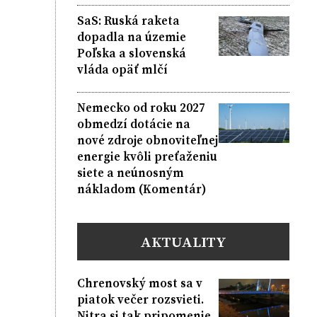
SaS: Ruská raketa
dopadla na územie
Poľska a slovenská
vláda opäť mlčí
Nemecko od roku 2027
obmedzí dotácie na
nové zdroje obnoviteľnej
energie kvôli preťaženiu
siete a neúnosným
nákladom (Komentár)
AKTUALITY
Chrenovský most sa v
piatok večer rozsvieti.
Nitra si tak pripomenie