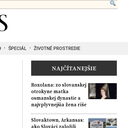
O
ŠPECIÁL
ŽIVOTNÉ PROSTREDIE
NAJČÍTANEJŠIE
Roxolana: zo slovanskej
otrokyne matka
osmanskej dynastie a
najvplyvnejšia žena ríše
Slovaktown, Arkansas:
ako Slováci založili