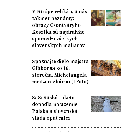
V Európe velikán, u nás
takmer neznámy:
obrazy Csontváryho
Kosztku sú najdrahšie
spomedzi všetkých
slovenských maliarov
Spoznajte dielo majstra
Gibbonsa zo 16.
storočia, Michelangela
medzi rezbármi (+Foto)
SaS: Ruská raketa
dopadla na územie
Poľska a slovenská
vláda opäť mlčí