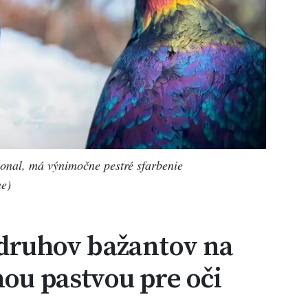
monal, má výnimočne pestré sfarbenie
e)
 druhov bažantov na
nou pastvou pre oči