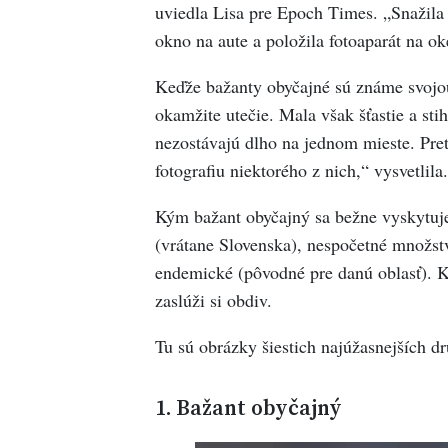
uviedla Lisa pre Epoch Times. „Snažila 
okno na aute a položila fotoaparát na o
Keďže bažanty obyčajné sú známe svojou
okamžite utečie. Mala však šťastie a sti
nezostávajú dlho na jednom mieste. Pret
fotografiu niektorého z nich,“ vysvetlila.
Kým bažant obyčajný sa bežne vyskytuje 
(vrátane Slovenska), nespočetné množstv
endemické (pôvodné pre danú oblasť). Kr
zaslúži si obdiv.
Tu sú obrázky šiestich najúžasnejších d
1. Bažant obyčajný