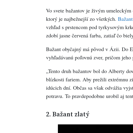
Vo svete bažantov je živým umeleckým d
ktorý je najbežnejší zo všetkých.
Bažant
vzhľad s prstencom pod tyrkysovým krko
zdobí jasne červená farba, zatiaľ čo bie
Bažant obyčajný má pôvod v Ázii. Do Eu
vyhľadávanú poľovnú zver, pričom jeho p
„Tento druh bažantov bol do Alberty do
blízkosti fariem. Aby prežili extrémnu 
idúcich dní. Občas sa však odvážia vyjs
potravu. To pravdepodobne urobil aj ten
2.
Bažant zlatý