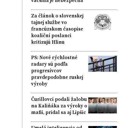
väčšina je nebezpečná
Za článok o slovenskej
tajnej službe vo
francúzskom časopise
koaliční poslanci
kritizujú Hlinu
PS: Nové rýchlostné
radary sú podľa
progresívcov
pravdepodobne ruskej
výroby
Čurillovci podali žalobu
na Kaliňáka za výroky o
mafii, pridal sa aj Lipšic
Umelá inteligencia od