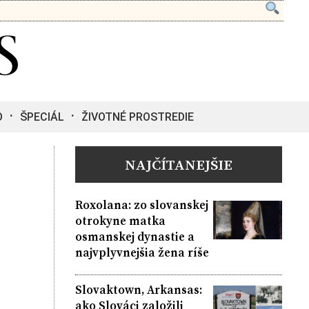
O
ŠPECIÁL
ŽIVOTNÉ PROSTREDIE
NAJČÍTANEJŠIE
Roxolana: zo slovanskej
otrokyne matka
osmanskej dynastie a
najvplyvnejšia žena ríše
Slovaktown, Arkansas:
ako Slováci založili