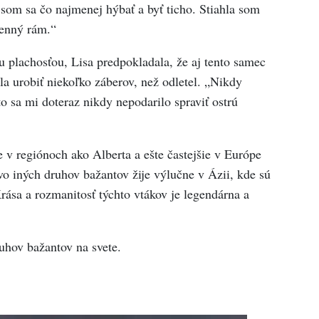
som sa čo najmenej hýbať a byť ticho. Stiahla som
kenný rám.“
 plachosťou, Lisa predpokladala, že aj tento samec
hla urobiť niekoľko záberov, než odletel. „Nikdy
o sa mi doteraz nikdy nepodarilo spraviť ostrú
v regiónoch ako Alberta a ešte častejšie v Európe
o iných druhov bažantov žije výlučne v Ázii, kde sú
ása a rozmanitosť týchto vtákov je legendárna a
ruhov bažantov na svete.