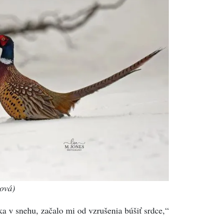
ová)
a v snehu, začalo mi od vzrušenia búšiť srdce,“