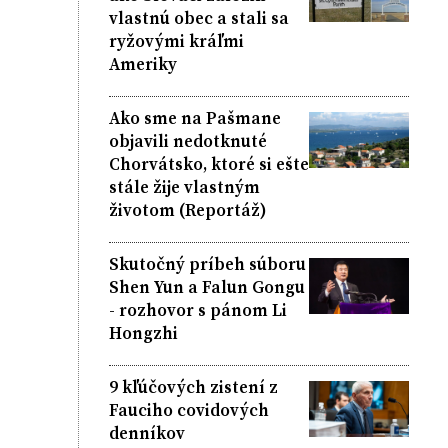
vlastnú obec a stali sa
ryžovými kráľmi
Ameriky
Ako sme na Pašmane
objavili nedotknuté
Chorvátsko, ktoré si ešte
stále žije vlastným
životom (Reportáž)
Skutočný príbeh súboru
Shen Yun a Falun Gongu
- rozhovor s pánom Li
Hongzhi
9 kľúčových zistení z
Fauciho covidových
denníkov