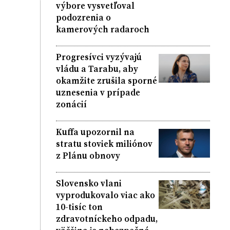
výbore vysvetľoval
podozrenia o
kamerových radaroch
Progresívci vyzývajú
vládu a Tarabu, aby
okamžite zrušila sporné
uznesenia v prípade
zonácií
Kuffa upozornil na
stratu stoviek miliónov
z Plánu obnovy
Slovensko vlani
vyprodukovalo viac ako
10-tisíc ton
zdravotníckeho odpadu,