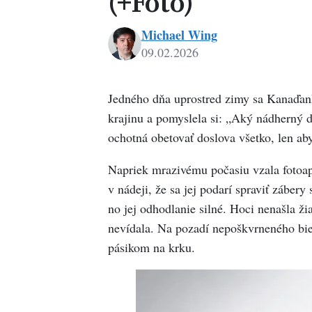
(+Foto)
Michael Wing
09.02.2026
Michael
Wing
Jedného dňa uprostred zimy sa Kanaďan
krajinu a pomyslela si: „Aký nádherný de
ochotná obetovať doslova všetko, len a
Napriek mrazivému počasiu vzala fotoapa
v nádeji, že sa jej podarí spraviť záber
no jej odhodlanie silné. Hoci nenašla ži
nevídala. Na pozadí nepoškvrneného bi
pásikom na krku.