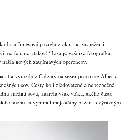
ka Lisa Jonesová pozrela z okna na zasneženú
ň na fotenie vtákov!“ Lisa je vášnivá fotografka,
by našla nových zaujímavých operencov.
rát a vyrazila z Calgary na sever provincie Alberta
y snežných sov. Cesty boli zľadovatené a nebezpečné,
adnu snežnú sovu, zazrela však vtáka, akého často
eleho snehu sa vynímal majestátny bažant s výrazným