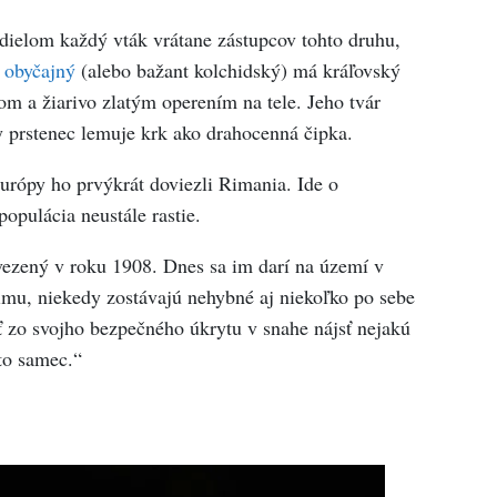
ielom každý vták vrátane zástupcov tohto druhu,
 obyčajný
(alebo bažant kolchidský) má kráľovský
m a žiarivo zlatým operením na tele. Jeho tvár
ly prstenec lemuje krk ako drahocenná čipka.
rópy ho prvýkrát doviezli Rimania. Ide o
opulácia neustále rastie.
vezený v roku 1908. Dnes sa im darí na území v
zimu, niekedy zostávajú nehybné aj niekoľko po sebe
ť zo svojho bezpečného úkrytu v snahe nájsť nejakú
to samec.“