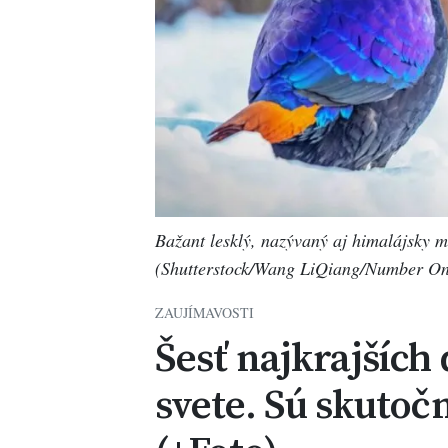
Bažant lesklý, nazývaný aj himalájsky 
(Shutterstock/Wang LiQiang/Number On
ZAUJÍMAVOSTI
Šesť najkrajších
svete. Sú skutoč