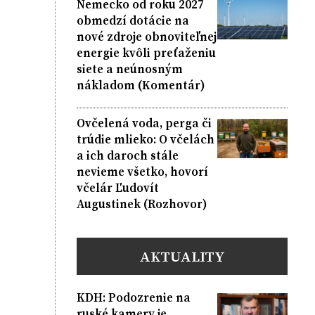
Nemecko od roku 2027
obmedzí dotácie na
nové zdroje obnoviteľnej
energie kvôli preťaženiu
siete a neúnosným
nákladom (Komentár)
Ovčelená voda, perga či
trúdie mlieko: O včelách
a ich daroch stále
nevieme všetko, hovorí
včelár Ľudovít
Augustinek (Rozhovor)
AKTUALITY
KDH: Podozrenie na
ruské kamery je