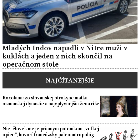
Mladých Indov napadli v Nitre muži v
kuklách a jeden z nich skončil na
operačnom stole
NAJČÍTANEJŠIE
Roxolana: zo slovanskej otrokyne matka
osmanskej dynastie a najvplyvnejšia žena ríše
Nie, človek nie je priamym potomkom „veľkej
opice“, hovorí francúzsky paleoantropológ