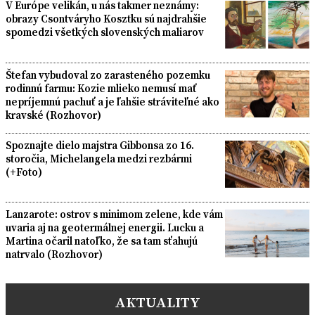
V Európe velikán, u nás takmer neznámy:
obrazy Csontváryho Kosztku sú najdrahšie
spomedzi všetkých slovenských maliarov
Štefan vybudoval zo zarasteného pozemku
rodinnú farmu: Kozie mlieko nemusí mať
nepríjemnú pachuť a je ľahšie stráviteľné ako
kravské (Rozhovor)
Spoznajte dielo majstra Gibbonsa zo 16.
storočia, Michelangela medzi rezbármi
(+Foto)
Lanzarote: ostrov s minimom zelene, kde vám
uvaria aj na geotermálnej energii. Lucku a
Martina očaril natoľko, že sa tam sťahujú
natrvalo (Rozhovor)
AKTUALITY