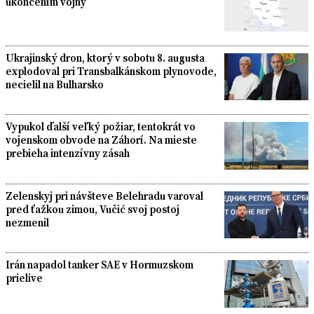
ukončením vojny
Ukrajinský dron, ktorý v sobotu 8. augusta
explodoval pri Transbalkánskom plynovode,
necielil na Bulharsko
Vypukol ďalší veľký požiar, tentokrát vo
vojenskom obvode na Záhorí. Na mieste
prebieha intenzívny zásah
Zelenskyj pri návšteve Belehradu varoval
pred ťažkou zimou, Vučić svoj postoj
nezmenil
Irán napadol tanker SAE v Hormuzskom
prielive