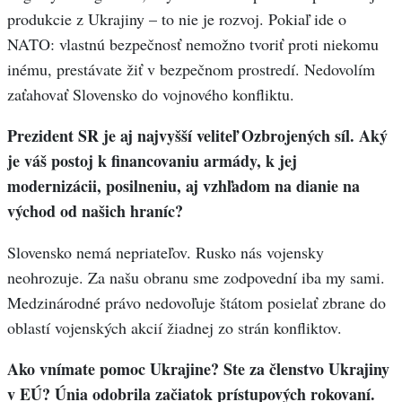
produkcie z Ukrajiny – to nie je rozvoj. Pokiaľ ide o
NATO: vlastnú bezpečnosť nemožno tvoriť proti niekomu
inému, prestávate žiť v bezpečnom prostredí. Nedovolím
zaťahovať Slovensko do vojnového konfliktu.
Prezident SR je aj najvyšší veliteľ Ozbrojených síl. Aký
je váš postoj k financovaniu armády, k jej
modernizácii, posilneniu, aj vzhľadom na dianie na
východ od našich hraníc?
Slovensko nemá nepriateľov. Rusko nás vojensky
neohrozuje. Za našu obranu sme zodpovední iba my sami.
Medzinárodné právo nedovoľuje štátom posielať zbrane do
oblastí vojenských akcií žiadnej zo strán konfliktov.
Ako vnímate pomoc Ukrajine? Ste za členstvo Ukrajiny
v EÚ? Únia odobrila začiatok prístupových rokovaní.