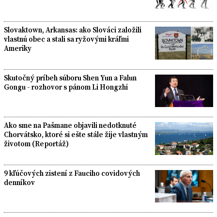
Slovaktown, Arkansas: ako Slováci založili
vlastnú obec a stali sa ryžovými kráľmi
Ameriky
Skutočný príbeh súboru Shen Yun a Falun
Gongu - rozhovor s pánom Li Hongzhi
Ako sme na Pašmane objavili nedotknuté
Chorvátsko, ktoré si ešte stále žije vlastným
životom (Reportáž)
9 kľúčových zistení z Fauciho covidových
denníkov