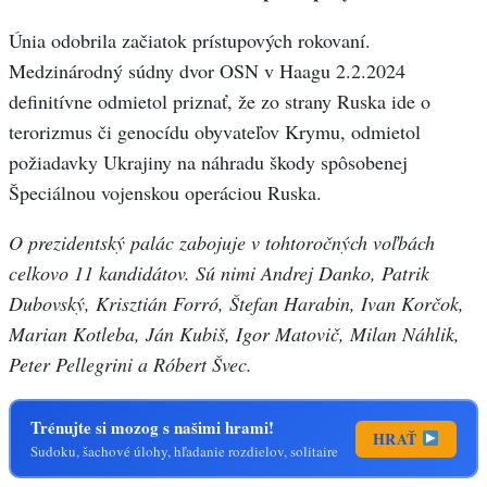
Únia odobrila začiatok prístupových rokovaní.
Medzinárodný súdny dvor OSN v Haagu 2.2.2024
definitívne odmietol priznať, že zo strany Ruska ide o
terorizmus či genocídu obyvateľov Krymu, odmietol
požiadavky Ukrajiny na náhradu škody spôsobenej
Špeciálnou vojenskou operáciou Ruska.
O prezidentský palác zabojuje v tohtoročných voľbách
celkovo 11 kandidátov. Sú nimi Andrej Danko, Patrik
Dubovský, Krisztián Forró, Štefan Harabin, Ivan Korčok,
Marian Kotleba, Ján Kubiš, Igor Matovič, Milan Náhlik,
Peter Pellegrini a Róbert Švec.
Trénujte si mozog s našimi hrami!
HRAŤ
Sudoku, šachové úlohy, hľadanie rozdielov, solitaire