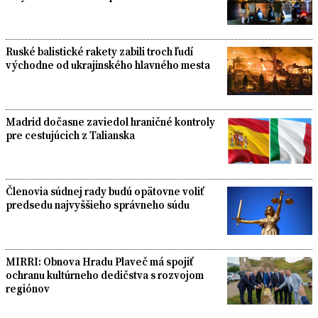
Ruské balistické rakety zabili troch ľudí
východne od ukrajinského hlavného mesta
Madrid dočasne zaviedol hraničné kontroly
pre cestujúcich z Talianska
Členovia súdnej rady budú opätovne voliť
predsedu najvyššieho správneho súdu
MIRRI: Obnova Hradu Plaveč má spojiť
ochranu kultúrneho dedičstva s rozvojom
regiónov