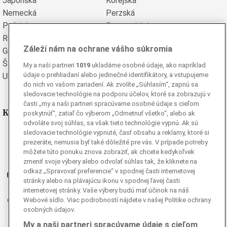
Japonská
Kórejská
Nemecká
Perzská
Poľská
Portugalská
Rumunská
Ruská
Záleží nám na ochrane vášho súkromia
Grécka
Španielska
Švédska
Turecká
My a naši partneri
1019
ukladáme osobné údaje, ako napríklad
údaje o prehliadaní alebo jedinečné identifikátory, a vstupujeme
Ukrajinská
Vietnamská
do nich vo vašom zariadení. Ak zvolíte „Súhlasím“, zapnú sa
sledovacie technológie na podporu účelov, ktoré sa zobrazujú v
časti „my a naši partneri spracúvame osobné údaje s cieľom
Kde nás nájdete
poskytnúť“, zatiaľ čo výberom „Odmetnuť všetko“, alebo ak
odvoláte svoj súhlas, sa však tieto technológie vypnú. Ak sú
sledovacie technológie vypnuté, časť obsahu a reklamy, ktoré si
Facebook
prezeráte, nemusia byť také dôležité pre vás. V prípade potreby
Instagram
môžete túto ponuku znova zobraziť, ak chcete kedykoľvek
G
Ganjing
zmeniť svoje výbery alebo odvolať súhlas tak, že kliknete na
odkaz „Spravovať preferencie“ v spodnej časti internetovej
Youtube
stránky alebo na plávajúcu ikonu v spodnej ľavej časti
Twitter
internetovej stránky. Vaše výbery budú mať účinok na náš
Telegram
Webové sídlo. Viac podrobností nájdete v našej Politike ochrany
osobných údajov.
RSS
My a naši partneri spracúvame údaje s cieľom