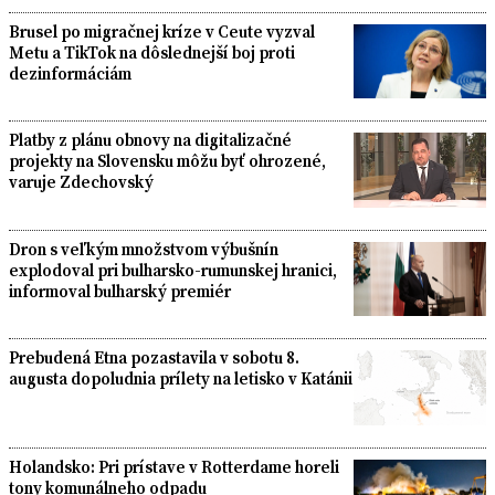
Brusel po migračnej kríze v Ceute vyzval
Metu a TikTok na dôslednejší boj proti
dezinformáciám
Platby z plánu obnovy na digitalizačné
projekty na Slovensku môžu byť ohrozené,
varuje Zdechovský
Dron s veľkým množstvom výbušnín
explodoval pri bulharsko-rumunskej hranici,
informoval bulharský premiér
Prebudená Etna pozastavila v sobotu 8.
augusta dopoludnia prílety na letisko v Katánii
Holandsko: Pri prístave v Rotterdame horeli
tony komunálneho odpadu