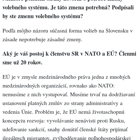
volebného systému. Je táto zmena potrebná? Podpísali
by ste zmenu volebného systému?
Podľa môjho názoru súčasná forma volieb na Slovensku v
zásade nepotrebuje zásadné zmeny.
Aký je váš postoj k členstvu SR v NATO a EÚ? Členmi
sme už 20 rokov.
EÚ je v zmysle medzinárodného práva jedna z mnohých
medzinárodných organizácií, rovnako ako NATO:
nemusíme z nich vystupovať. Musíme trvať na dodržiavaní
ustanovení platných zmlúv zo strany administratívy a
vedenia Únie. Problém je, že EÚ nemá životaschopnú
koncepciu rozvoja: vyvolávanie nenávisti proti Rusku,
udeľovanie sankcií, snahy donútiť členské štáty prijímať
ilegálnych migrantov, zvýhodňovanie poľnohospodárskej