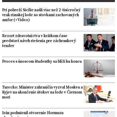
Pri pobreží Sicílie našli viac než 2-tisícročný
vrak rímskej lode so stovkami zachovaných
amfor (+Video)
Rezort zdravotníctva v krátkom čase
predstaví návrh riešenia pre záchrankový
tender
Proces s únoscom študentky sa blíži ku koncu
Turecko: Minister zahraničia vyzval Moskvu a
Kyjev na ukončenie útokov na lode v Čiernom
mori
Irán podmienil otvorenie Hormuzu