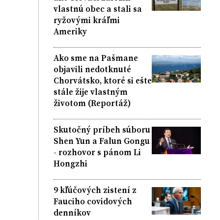
vlastnú obec a stali sa
ryžovými kráľmi
Ameriky
Ako sme na Pašmane
objavili nedotknuté
Chorvátsko, ktoré si ešte
stále žije vlastným
životom (Reportáž)
Skutočný príbeh súboru
Shen Yun a Falun Gongu
- rozhovor s pánom Li
Hongzhi
9 kľúčových zistení z
Fauciho covidových
denníkov