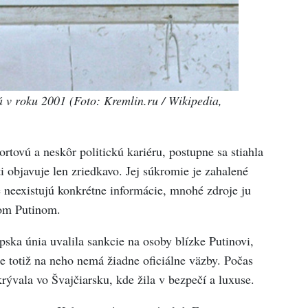
 v roku 2001 (Foto: Kremlin.ru / Wikipedia,
rtovú a neskôr politickú kariéru, postupne sa stiahla
ti objavuje len zriedkavo. Jej súkromie je zahalené
 neexistujú konkrétne informácie, mnohé zdroje ju
rom Putinom.
ska únia uvalila sankcie na osoby blízke Putinovi,
 totiž na neho nemá žiadne oficiálne väzby. Počas
rývala vo Švajčiarsku, kde žila v bezpečí a luxuse.