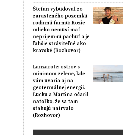
Štefan vybudoval zo
zarasteného pozemku
rodinnú farmu: Kozie
mlieko nemusí mať
nepríjemnú pachuť a je
ľahšie stráviteľné ako
kravské (Rozhovor)
Lanzarote: ostrov s
minimom zelene, kde
vám uvaria aj na
geotermálnej energii.
Lucku a Martina očaril
natoľko, že sa tam
sťahujú natrvalo
(Rozhovor)