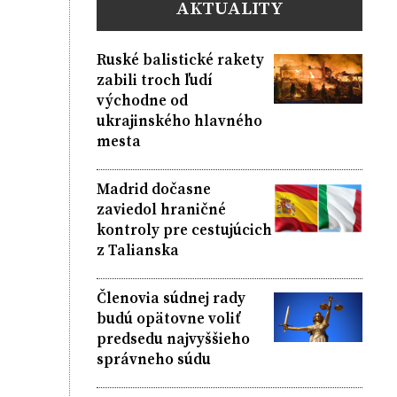
AKTUALITY
Ruské balistické rakety
zabili troch ľudí
východne od
ukrajinského hlavného
mesta
Madrid dočasne
zaviedol hraničné
kontroly pre cestujúcich
z Talianska
Členovia súdnej rady
budú opätovne voliť
predsedu najvyššieho
správneho súdu