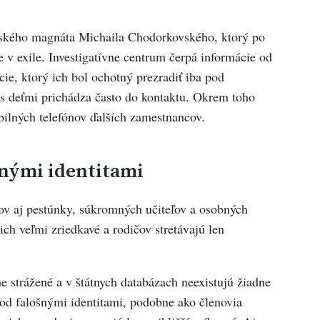
ruského magnáta Michaila Chodorkovského, ktorý po
 v exile. Investigatívne centrum čerpá informácie od
ie, ktorý ich bol ochotný prezradiť iba pod
 s deťmi prichádza často do kontaktu. Okrem toho
ilných telefónov ďalších zamestnancov.
šnými identitami
ov aj pestúnky, súkromných učiteľov a osobných
ich veľmi zriedkavé a rodičov stretávajú len
e strážené a v štátnych databázach neexistujú žiadne
 pod falošnými identitami, podobne ako členovia