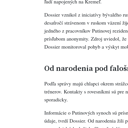
ľudí napojených na Kremeľ.
Dossier vznikol z iniciatívy bývalého 
desaťročí strávenom v ruskom väzení žije
jedného z pracovníkov Putinovej rezidenc
prísľubom anonymity. Zdroj uviedol, že
Dossier monitoroval pohyb a výskyt mob
Od narodenia pod falo
Podľa správy majú chlapci okrem strážc
trénerov. Kontakty s rovesníkmi sú pre n
sporadicky.
Informácie o Putinových synoch sú prísn
údaje, tvrdí Dossier. Od narodenia žili