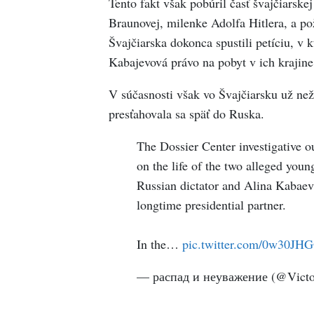
Tento fakt však pobúril časť švajčiarske
Braunovej, milenke Adolfa Hitlera, a pož
Švajčiarska dokonca spustili petíciu, v 
Kabajevová právo na pobyt v ich krajine
V súčasnosti však vo Švajčiarsku už neži
presťahovala sa späť do Ruska.
The Dossier Center investigative ou
on the life of the two alleged youn
Russian dictator and Alina Kabaev
longtime presidential partner.
In the…
pic.twitter.com/0w30J
— распад и неуважение (@Victo