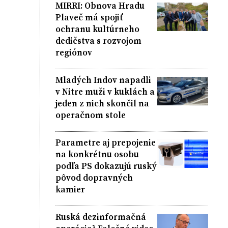
MIRRI: Obnova Hradu
Plaveč má spojiť
ochranu kultúrneho
dedičstva s rozvojom
regiónov
Mladých Indov napadli
v Nitre muži v kuklách a
jeden z nich skončil na
operačnom stole
Parametre aj prepojenie
na konkrétnu osobu
podľa PS dokazujú ruský
pôvod dopravných
kamier
Ruská dezinformačná