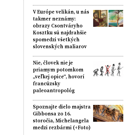
V Európe velikán, u nás
takmer neznámy:
obrazy Csontváryho
Kosztku sú najdrahšie
spomedzi všetkých
slovenských maliarov
Nie, človek nie je
priamym potomkom
„veľkej opice“, hovorí
francúzsky
paleoantropológ
Spoznajte dielo majstra
Gibbonsa zo 16.
storočia, Michelangela
medzi rezbármi (+Foto)