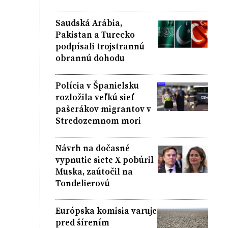
Saudská Arábia,
Pakistan a Turecko
podpísali trojstrannú
obrannú dohodu
Polícia v Španielsku
rozložila veľkú sieť
pašerákov migrantov v
Stredozemnom mori
Návrh na dočasné
vypnutie siete X pobúril
Muska, zaútočil na
Tondelierovú
Európska komisia varuje
pred šírením