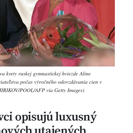
a kvety ruskej gymnastickej hviezde Aline
riateľstva počas výročného odovzdávania cien v
CHIRIKOV/POOL/AFP via Getty Images)
vci opisujú luxusný
nových utajených