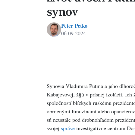
synov
Peter Petko
06.09.2024
Peter
Petko
Synovia Vladimira Putina a jeho dlhoro
Kabajevovej, žijú v prísnej izolácii. Ic
spoločností blízkych ruskému prezidento
obrnenými limuzínami alebo opancierov
sú neustále pod drobnohľadom prezident
svojej
správe
investigatívne centrum Doss