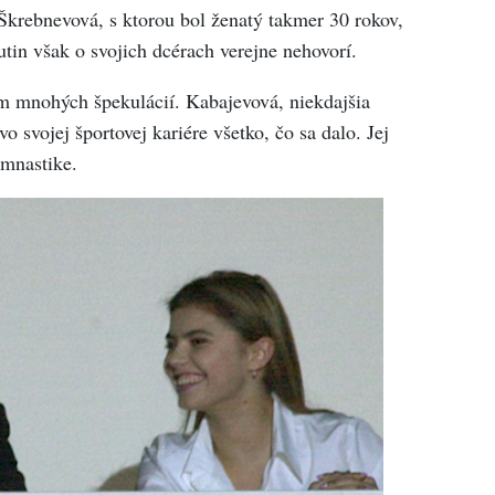
Škrebnevová, s ktorou bol ženatý takmer 30 rokov,
utin však o svojich dcérach verejne nehovorí.
m mnohých špekulácií. Kabajevová, niekdajšia
 svojej športovej kariére všetko, čo sa dalo. Jej
mnastike.