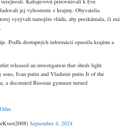
j verejnosti. Kabajevovú prirovnávali k Eve
adovali jej vyhostenie z krajiny. Obyvatelia
ktorej vyzývali tamojšiu vládu, aby preskúmala, či má
.
je. Podľa dostupných informácií opustila krajinu a
tlet released an investigation that sheds light
g sons, Ivan putin and Vladimir putin Jr of the
a, a decorated Russian gymnast turned
HGOdm
rKvert2008)
September 4, 2024