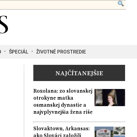
O
ŠPECIÁL
ŽIVOTNÉ PROSTREDIE
NAJČÍTANEJŠIE
Roxolana: zo slovanskej
otrokyne matka
osmanskej dynastie a
najvplyvnejšia žena ríše
Slovaktown, Arkansas:
ako Slováci založili