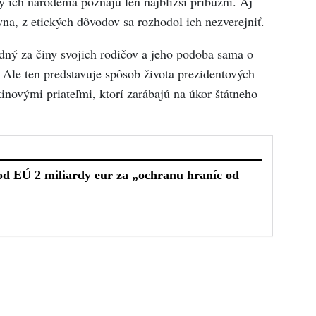
 ich narodenia poznajú len najbližší príbuzní. Aj
syna, z etických dôvodov sa rozhodol ich nezverejniť.
edný za činy svojich rodičov a jeho podoba sama o
Ale ten predstavuje spôsob života prezidentových
tinovými priateľmi, ktorí zarábajú na úkor štátneho