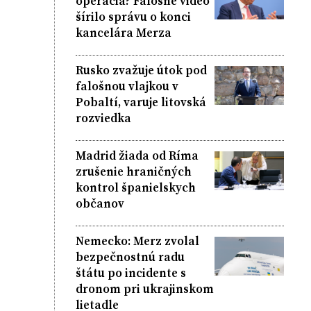
operácia? Falošné video
šírilo správu o konci
kancelára Merza
Rusko zvažuje útok pod
falošnou vlajkou v
Pobaltí, varuje litovská
rozviedka
Madrid žiada od Ríma
zrušenie hraničných
kontrol španielskych
občanov
Nemecko: Merz zvolal
bezpečnostnú radu
štátu po incidente s
dronom pri ukrajinskom
lietadle