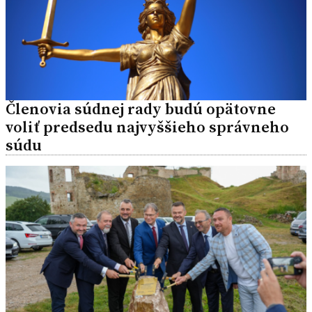
Členovia súdnej rady budú opätovne
voliť predsedu najvyššieho správneho
súdu