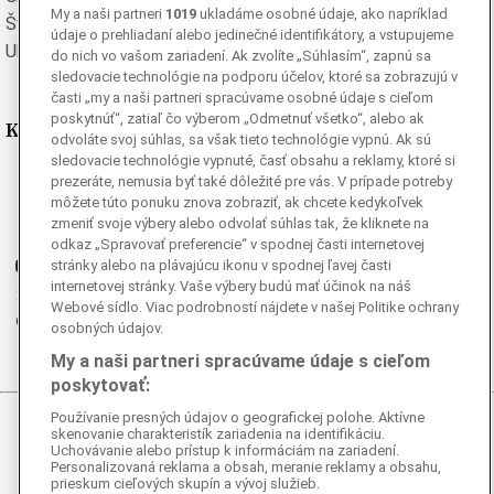
My a naši partneri
1019
ukladáme osobné údaje, ako napríklad
Švédska
Turecká
údaje o prehliadaní alebo jedinečné identifikátory, a vstupujeme
Ukrajinská
Vietnamská
do nich vo vašom zariadení. Ak zvolíte „Súhlasím“, zapnú sa
sledovacie technológie na podporu účelov, ktoré sa zobrazujú v
časti „my a naši partneri spracúvame osobné údaje s cieľom
poskytnúť“, zatiaľ čo výberom „Odmetnuť všetko“, alebo ak
Kde nás nájdete
odvoláte svoj súhlas, sa však tieto technológie vypnú. Ak sú
sledovacie technológie vypnuté, časť obsahu a reklamy, ktoré si
Facebook
prezeráte, nemusia byť také dôležité pre vás. V prípade potreby
môžete túto ponuku znova zobraziť, ak chcete kedykoľvek
Instagram
zmeniť svoje výbery alebo odvolať súhlas tak, že kliknete na
G
Ganjing
odkaz „Spravovať preferencie“ v spodnej časti internetovej
Youtube
stránky alebo na plávajúcu ikonu v spodnej ľavej časti
internetovej stránky. Vaše výbery budú mať účinok na náš
Twitter
Webové sídlo. Viac podrobností nájdete v našej Politike ochrany
Telegram
osobných údajov.
RSS
My a naši partneri spracúvame údaje s cieľom
poskytovať:
Používanie presných údajov o geografickej polohe. Aktívne
skenovanie charakteristík zariadenia na identifikáciu.
© 2026 Epoch Times Slovensko
Uchovávanie alebo prístup k informáciám na zariadení.
Personalizovaná reklama a obsah, meranie reklamy a obsahu,
Všetky práva vyhradené. Publikovanie alebo ďalšie šírenie
prieskum cieľových skupín a vývoj služieb.