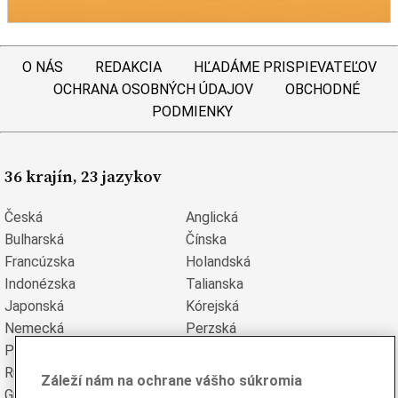
O NÁS
REDAKCIA
HĽADÁME PRISPIEVATEĽOV
OCHRANA OSOBNÝCH ÚDAJOV
OBCHODNÉ
PODMIENKY
36 krajín, 23 jazykov
Česká
Anglická
Bulharská
Čínska
Francúzska
Holandská
Indonézska
Talianska
Japonská
Kórejská
Nemecká
Perzská
Poľská
Portugalská
Rumunská
Ruská
Záleží nám na ochrane vášho súkromia
Grécka
Španielska