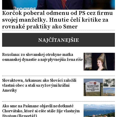
Korčok poberal odmenu od PS cez firmu
svojej manželky. Hnutie čelí kritike za
rovnaké praktiky ako Smer
NAJČÍTANEJŠIE
Roxolana: zo slovanskej otrokyne matka
osmanskej dynastie a najvplyvnejšia žena ríše
Slovaktown, Arkansas: ako Slováci založili
vlastnú obec a stali sa ryžovými kráľmi
Ameriky
Ako sme na Pašmane objavili nedotknuté
Chorvátsko, ktoré si ešte stále žije vlastným
životom (Reportáž)