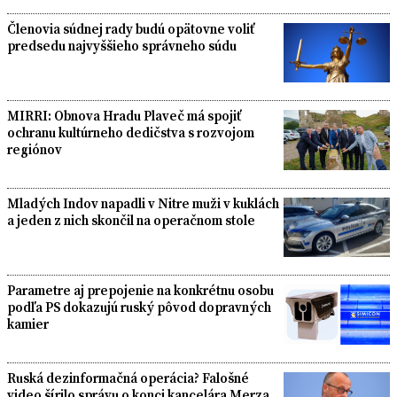
Členovia súdnej rady budú opätovne voliť
predsedu najvyššieho správneho súdu
MIRRI: Obnova Hradu Plaveč má spojiť
ochranu kultúrneho dedičstva s rozvojom
regiónov
Mladých Indov napadli v Nitre muži v kuklách
a jeden z nich skončil na operačnom stole
Parametre aj prepojenie na konkrétnu osobu
podľa PS dokazujú ruský pôvod dopravných
kamier
Ruská dezinformačná operácia? Falošné
video šírilo správu o konci kancelára Merza