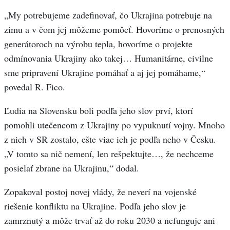
„My potrebujeme zadefinovať, čo Ukrajina potrebuje na
zimu a v čom jej môžeme pomôcť. Hovoríme o prenosných
generátoroch na výrobu tepla, hovoríme o projekte
odmínovania Ukrajiny ako takej… Humanitárne, civilne
sme pripravení Ukrajine pomáhať a aj jej pomáhame,“
povedal R. Fico.
Ľudia na Slovensku boli podľa jeho slov prví, ktorí
pomohli utečencom z Ukrajiny po vypuknutí vojny. Mnoho
z nich v SR zostalo, ešte viac ich je podľa neho v Česku.
„V tomto sa nič nemení, len rešpektujte…, že nechceme
posielať zbrane na Ukrajinu,“ dodal.
Zopakoval postoj novej vlády, že neverí na vojenské
riešenie konfliktu na Ukrajine. Podľa jeho slov je
zamrznutý a môže trvať až do roku 2030 a nefunguje ani