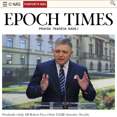
☰
O NÁS
PODPORTE NÁS
Predseda vlády SR Robert Fico (Foto TASR/ Jaroslav Novák)