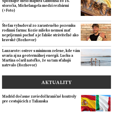
Spoznajte dielo majstra Gibbonsa zo 16.
storočia, Michelangela medzi rezbármi
(+Foto)
Štefan vybudoval zo zarasteného pozemku
rodinnú farmu: Kozie mlieko nemusí mať
nepríjemnú pachuť a je ľahšie stráviteľné ako
kravské (Rozhovor)
Lanzarote: ostrov s minimom zelene, kde vám
uvaria aj na geotermálnej energii. Lucku a
Martina očaril natoľko, že sa tam sťahujú
natrvalo (Rozhovor)
AKTUALITY
Madrid dočasne zaviedol hraničné kontroly
pre cestujúcich z Talianska