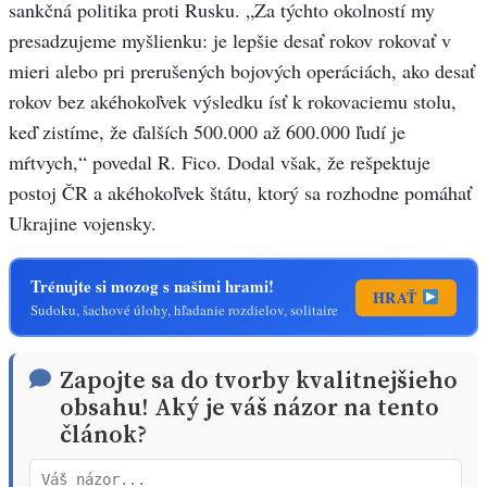
sankčná politika proti Rusku. „Za týchto okolností my
presadzujeme myšlienku: je lepšie desať rokov rokovať v
mieri alebo pri prerušených bojových operáciách, ako desať
rokov bez akéhokoľvek výsledku ísť k rokovaciemu stolu,
keď zistíme, že ďalších 500.000 až 600.000 ľudí je
mŕtvych,“ povedal R. Fico. Dodal však, že rešpektuje
postoj ČR a akéhokoľvek štátu, ktorý sa rozhodne pomáhať
Ukrajine vojensky.
Trénujte si mozog s našimi hrami!
HRAŤ
Sudoku, šachové úlohy, hľadanie rozdielov, solitaire
Zapojte sa do tvorby kvalitnejšieho
obsahu! Aký je váš názor na tento
článok?