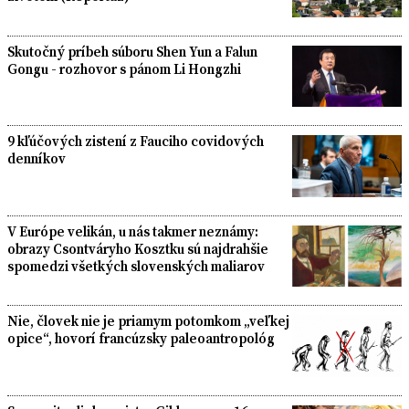
Skutočný príbeh súboru Shen Yun a Falun
Gongu - rozhovor s pánom Li Hongzhi
9 kľúčových zistení z Fauciho covidových
denníkov
V Európe velikán, u nás takmer neznámy:
obrazy Csontváryho Kosztku sú najdrahšie
spomedzi všetkých slovenských maliarov
Nie, človek nie je priamym potomkom „veľkej
opice“, hovorí francúzsky paleoantropológ