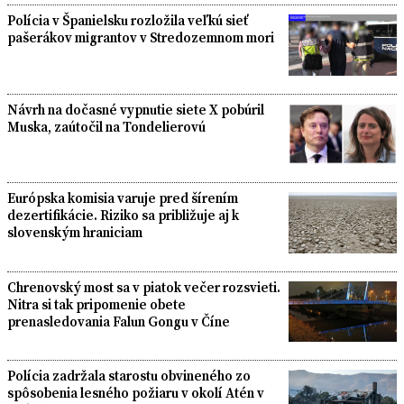
Polícia v Španielsku rozložila veľkú sieť
pašerákov migrantov v Stredozemnom mori
Návrh na dočasné vypnutie siete X pobúril
Muska, zaútočil na Tondelierovú
Európska komisia varuje pred šírením
dezertifikácie. Riziko sa približuje aj k
slovenským hraniciam
Chrenovský most sa v piatok večer rozsvieti.
Nitra si tak pripomenie obete
prenasledovania Falun Gongu v Číne
Polícia zadržala starostu obvineného zo
spôsobenia lesného požiaru v okolí Atén v