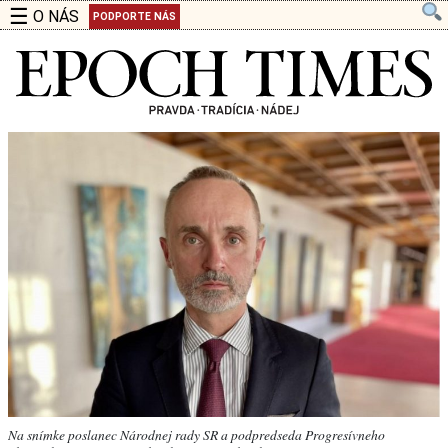
☰
O NÁS
PODPORTE NÁS
Na snímke poslanec Národnej rady SR a podpredseda Progresívneho