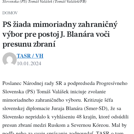
Slovenska (PS) Tomáš Valášek (Tomáš Valášek/FB)
DOMOV
PS žiada mimoriadny zahraničný
výbor pre postoj J. Blanára voči
presunu zbraní
TASR / VH
10.01.2024
Poslanec Národnej rady SR a podpredseda Progresívneho
Slovenska (PS) Tomáš Valášek iniciuje zvolanie
mimoriadneho zahraničného výboru. Kritizuje šéfa
slovenskej diplomacie Juraja Blanára (Smer-SD), že sa
Slovensko nepridalo k vyhláseniu 48 krajín, ktoré odsúdili
presun zbraní medzi Ruskom a Severnou Kóreou. Mal by
podľa neho za svoje správanie zodpovedať. TASR o tom