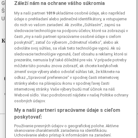
Grécka
Španielska
Záleží nám na ochrane vášho súkromia
Švédska
Turecká
My a naši partneri
1019
ukladáme osobné údaje, ako napríklad
Ukrajinská
Vietnamská
údaje o prehliadaní alebo jedinečné identifikátory, a vstupujeme
do nich vo vašom zariadení. Ak zvolíte „Súhlasím“, zapnú sa
sledovacie technológie na podporu účelov, ktoré sa zobrazujú v
časti „my a naši partneri spracúvame osobné údaje s cieľom
Kde nás nájdete
poskytnúť“, zatiaľ čo výberom „Odmetnuť všetko“, alebo ak
odvoláte svoj súhlas, sa však tieto technológie vypnú. Ak sú
sledovacie technológie vypnuté, časť obsahu a reklamy, ktoré si
Facebook
prezeráte, nemusia byť také dôležité pre vás. V prípade potreby
Instagram
môžete túto ponuku znova zobraziť, ak chcete kedykoľvek
G
Ganjing
zmeniť svoje výbery alebo odvolať súhlas tak, že kliknete na
odkaz „Spravovať preferencie“ v spodnej časti internetovej
Youtube
stránky alebo na plávajúcu ikonu v spodnej ľavej časti
Twitter
internetovej stránky. Vaše výbery budú mať účinok na náš
Telegram
Webové sídlo. Viac podrobností nájdete v našej Politike ochrany
osobných údajov.
RSS
My a naši partneri spracúvame údaje s cieľom
poskytovať:
© 2026 Epoch Times Slovensko
Používanie presných údajov o geografickej polohe. Aktívne
skenovanie charakteristík zariadenia na identifikáciu.
Uchovávanie alebo prístup k informáciám na zariadení.
Všetky práva vyhradené. Publikovanie alebo ďalšie šírenie