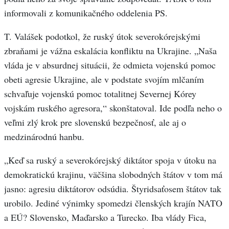
informovali z komunikačného oddelenia PS.
T. Valášek podotkol, že ruský útok severokórejskými
zbraňami je vážna eskalácia konfliktu na Ukrajine. „Naša
vláda je v absurdnej situácii, že odmieta vojenskú pomoc
obeti agresie Ukrajine, ale v podstate svojím mlčaním
schvaľuje vojenskú pomoc totalitnej Severnej Kórey
vojskám ruského agresora,“ skonštatoval. Ide podľa neho o
veľmi zlý krok pre slovenskú bezpečnosť, ale aj o
medzinárodnú hanbu.
„Keď sa ruský a severokórejský diktátor spoja v útoku na
demokratickú krajinu, väčšina slobodných štátov v tom má
jasno: agresiu diktátorov odsúdia. Štyridsaťosem štátov tak
urobilo. Jediné výnimky spomedzi členských krajín NATO
a EÚ? Slovensko, Maďarsko a Turecko. Iba vlády Fica,