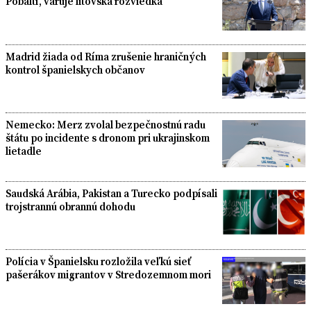
Pobaltí, varuje litovská rozviedka
Madrid žiada od Ríma zrušenie hraničných
kontrol španielskych občanov
Nemecko: Merz zvolal bezpečnostnú radu
štátu po incidente s dronom pri ukrajinskom
lietadle
Saudská Arábia, Pakistan a Turecko podpísali
trojstrannú obrannú dohodu
Polícia v Španielsku rozložila veľkú sieť
pašerákov migrantov v Stredozemnom mori