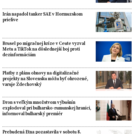
Irán napadol tanker SAE v Hormuzskom
prielive
Brusel po migračnej kríze v Ceute vyzval
Metu a TikTok na dôslednejší boj proti
dezinformáciám
Platby z plánu obnovy na digitalizačné
projekty na Slovensku môžu byť ohrozené,
varuje Zdechovský
Dron s veľkým množstvom výbušnín
explodoval pri bulharsko-rumunskej hranici,
informoval bulharský premiér
Prebudená Etna pozastavila v sobotu 8.