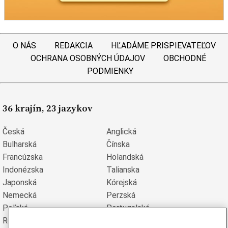
O NÁS
REDAKCIA
HĽADÁME PRISPIEVATEĽOV
OCHRANA OSOBNÝCH ÚDAJOV
OBCHODNÉ
PODMIENKY
36 krajín, 23 jazykov
Česká
Anglická
Bulharská
Čínska
Francúzska
Holandská
Indonézska
Talianska
Japonská
Kórejská
Nemecká
Perzská
Poľská
Portugalská
Rumunská
Ruská