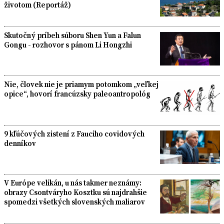
životom (Reportáž)
Skutočný príbeh súboru Shen Yun a Falun
Gongu - rozhovor s pánom Li Hongzhi
Nie, človek nie je priamym potomkom „veľkej
opice“, hovorí francúzsky paleoantropológ
9 kľúčových zistení z Fauciho covidových
denníkov
V Európe velikán, u nás takmer neznámy:
obrazy Csontváryho Kosztku sú najdrahšie
spomedzi všetkých slovenských maliarov