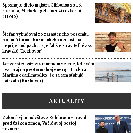
Spoznajte dielo majstra Gibbonsa zo 16.
storočia, Michelangela medzi rezbármi
(+Foto)
Štefan vybudoval zo zarasteného pozemku
rodinnú farmu: Kozie mlieko nemusí mať
nepríjemnú pachuť a je ľahšie stráviteľné ako
kravské (Rozhovor)
Lanzarote: ostrov s minimom zelene, kde vám
uvaria aj na geotermálnej energii. Lucku a
Martina očaril natoľko, že sa tam sťahujú
natrvalo (Rozhovor)
AKTUALITY
Zelenskyj pri návšteve Belehradu varoval
pred ťažkou zimou, Vučić svoj postoj
nezmenil