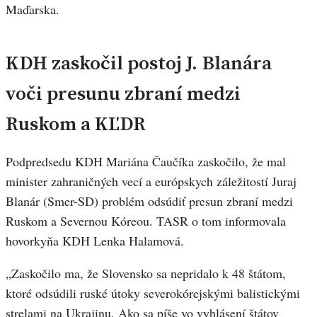
Maďarska.
KDH zaskočil postoj J. Blanára
voči presunu zbraní medzi
Ruskom a KĽDR
Podpredsedu KDH Mariána Čaučíka zaskočilo, že mal
minister zahraničných vecí a európskych záležitostí Juraj
Blanár (Smer-SD) problém odsúdiť presun zbraní medzi
Ruskom a Severnou Kóreou. TASR o tom informovala
hovorkyňa KDH Lenka Halamová.
„Zaskočilo ma, že Slovensko sa nepridalo k 48 štátom,
ktoré odsúdili ruské útoky severokórejskými balistickými
strelami na Ukrajinu. Ako sa píše vo vyhlásení štátov