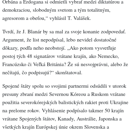
Orbána a Erdogana si odmietli vybrať medzi diktatúrou a
demokraciou, slobodným svetom a tým totalitným,
agresorom a obeťou,“ vyhlásil T. Valášek.
Tvrdí, že J. Blanár by sa mal za svoje konanie zodpovedať.
Argument, že list nepodpísal, lebo nevidel dostatočné
dôkazy, podľa neho neobstojí. „Ako potom vysvetľuje
postoj tých 48 signatárov vrátane krajín, ako Nemecko,
Francúzsko či Veľká Británia? Že sú nesvojprávni, alebo že
nečítajú, čo podpisujú?“ skonštatoval.
Spojené štáty spolu so svojimi partnermi odsúdili v utorok
presuny zbraní medzi Severnou Kóreou a Ruskom vrátane
použitia severokórejských balistických rakiet proti Ukrajine
na prelome rokov. Vyhlásenie podpísalo takmer 50 krajín
vrátane Spojených štátov, Kanady, Austrálie, Japonska a
všetkých krajín Európskej únie okrem Slovenska a