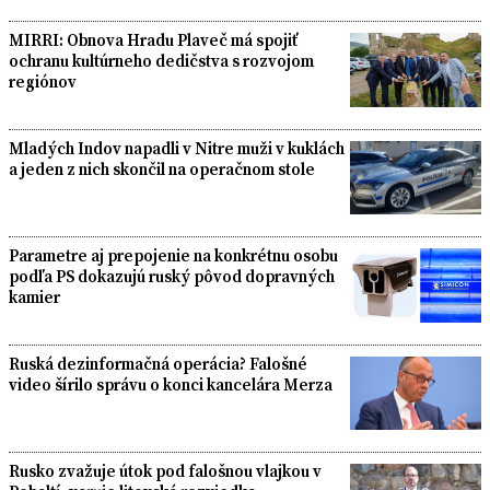
MIRRI: Obnova Hradu Plaveč má spojiť
ochranu kultúrneho dedičstva s rozvojom
regiónov
Mladých Indov napadli v Nitre muži v kuklách
a jeden z nich skončil na operačnom stole
Parametre aj prepojenie na konkrétnu osobu
podľa PS dokazujú ruský pôvod dopravných
kamier
Ruská dezinformačná operácia? Falošné
video šírilo správu o konci kancelára Merza
Rusko zvažuje útok pod falošnou vlajkou v