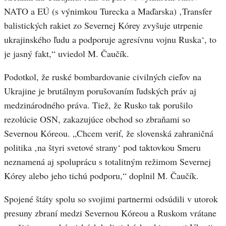
NATO a EÚ (s výnimkou Turecka a Maďarska) ‚Transfer
balistických rakiet zo Severnej Kórey zvyšuje utrpenie
ukrajinského ľudu a podporuje agresívnu vojnu Ruska‘, to
je jasný fakt,“ uviedol M. Čaučík.
Podotkol, že ruské bombardovanie civilných cieľov na
Ukrajine je brutálnym porušovaním ľudských práv aj
medzinárodného práva. Tiež, že Rusko tak porušilo
rezolúcie OSN, zakazujúce obchod so zbraňami so
Severnou Kóreou. „Chcem veriť, že slovenská zahraničná
politika ‚na štyri svetové strany‘ pod taktovkou Smeru
neznamená aj spoluprácu s totalitným režimom Severnej
Kórey alebo jeho tichú podporu,“ doplnil M. Čaučík.
Spojené štáty spolu so svojimi partnermi odsúdili v utorok
presuny zbraní medzi Severnou Kóreou a Ruskom vrátane