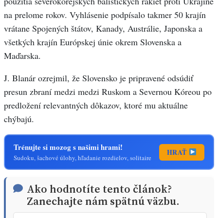
použitia severokórejských balistických rakiet proti Ukrajine
na prelome rokov. Vyhlásenie podpísalo takmer 50 krajín
vrátane Spojených štátov, Kanady, Austrálie, Japonska a
všetkých krajín Európskej únie okrem Slovenska a
Maďarska.
J. Blanár ozrejmil, že Slovensko je pripravené odsúdiť
presun zbraní medzi medzi Ruskom a Severnou Kóreou po
predložení relevantných dôkazov, ktoré mu aktuálne
chýbajú.
Trénujte si mozog s našimi hrami!
HRAŤ
Sudoku, šachové úlohy, hľadanie rozdielov, solitaire
Ako hodnotíte tento článok?
Zanechajte nám spätnú väzbu.