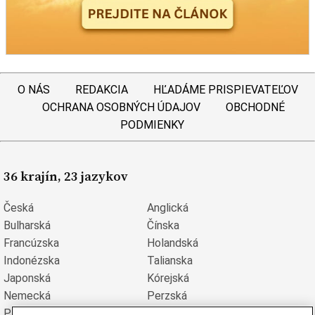
O NÁS
REDAKCIA
HĽADÁME PRISPIEVATEĽOV
OCHRANA OSOBNÝCH ÚDAJOV
OBCHODNÉ
PODMIENKY
36 krajín, 23 jazykov
Česká
Anglická
Bulharská
Čínska
Francúzska
Holandská
Indonézska
Talianska
Japonská
Kórejská
Nemecká
Perzská
Poľská
Portugalská