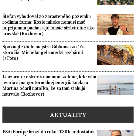
Štefan vybudoval zo zarasteného pozemku
rodinnú farmu: Kozie mlieko nemusí mať
nepríjemnú pachuť a je ľahšie stráviteľné ako
kravské (Rozhovor)
Spoznajte dielo majstra Gibbonsa zo 16.
storočia, Michelangela medzi rezbármi
(+Foto)
Lanzarote: ostrov s minimom zelene, kde vám
uvaria aj na geotermálnej energii. Lucku a
Martina očaril natoľko, že sa tam sťahujú
natrvalo (Rozhovor)
AKTUALITY
ESA: Európe hrozí do roku 2030 k nedostatok