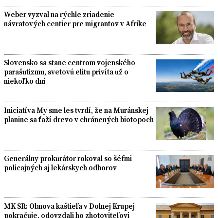
Weber vyzval na rýchle zriadenie
návratových centier pre migrantov v Afrike
Slovensko sa stane centrom vojenského
parašutizmu, svetovú elitu privíta už o
niekoľko dní
Iniciatíva My sme les tvrdí, že na Muránskej
planine sa ťaží drevo v chránených biotopoch
Generálny prokurátor rokoval so šéfmi
policajných aj lekárskych odborov
MK SR: Obnova kaštieľa v Dolnej Krupej
pokračuje, odovzdali ho zhotoviteľovi