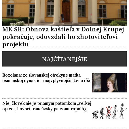
MK SR: Obnova kaštieľa v Dolnej Krupej
pokračuje, odovzdali ho zhotoviteľovi
projektu
NAJČÍTANEJŠIE
Roxolana: zo slovanskej otrokyne matka
osmanskej dynastie a najvplyvnejšia žena ríše
Nie, človek nie je priamym potomkom „veľkej
opice“, hovorí francúzsky paleoantropológ