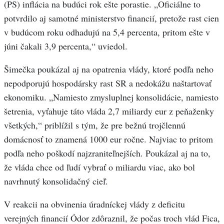
(PS) inflácia na budúci rok ešte porastie. „Oficiálne to
potvrdilo aj samotné ministerstvo financií, pretože rast cien
v budúcom roku odhadujú na 5,4 percenta, pritom ešte v
júni čakali 3,9 percenta,“ uviedol.
Šimečka poukázal aj na opatrenia vlády, ktoré podľa neho
nepodporujú hospodársky rast SR a nedokážu naštartovať
ekonomiku. „Namiesto zmysluplnej konsolidácie, namiesto
šetrenia, vyťahuje táto vláda 2,7 miliardy eur z peňaženky
všetkých,“ priblížil s tým, že pre bežnú trojčlennú
domácnosť to znamená 1000 eur ročne. Najviac to pritom
podľa neho poškodí najzraniteľnejších. Poukázal aj na to,
že vláda chce od ľudí vybrať o miliardu viac, ako bol
navrhnutý konsolidačný cieľ.
V reakcii na obvinenia úradníckej vlády z deficitu
verejných financií Ódor zdôraznil, že počas troch vlád Fica,