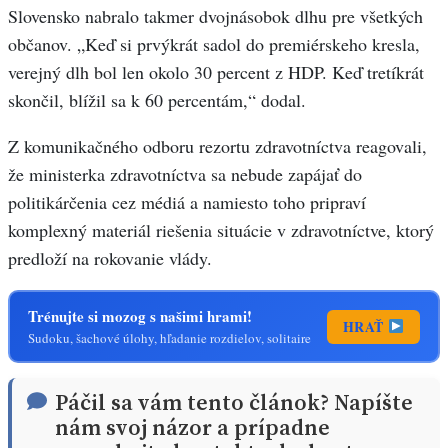
Slovensko nabralo takmer dvojnásobok dlhu pre všetkých
občanov. „Keď si prvýkrát sadol do premiérskeho kresla,
verejný dlh bol len okolo 30 percent z HDP. Keď tretíkrát
skončil, blížil sa k 60 percentám,“ dodal.
Z komunikačného odboru rezortu zdravotníctva reagovali,
že ministerka zdravotníctva sa nebude zapájať do
politikárčenia cez médiá a namiesto toho pripraví
komplexný materiál riešenia situácie v zdravotníctve, ktorý
predloží na rokovanie vlády.
Trénujte si mozog s našimi hrami!
HRAŤ
Sudoku, šachové úlohy, hľadanie rozdielov, solitaire
Páčil sa vám tento článok? Napíšte
nám svoj názor a prípadne