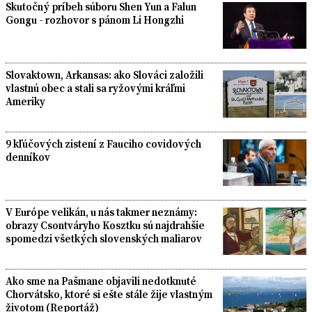
Skutočný príbeh súboru Shen Yun a Falun
Gongu - rozhovor s pánom Li Hongzhi
Slovaktown, Arkansas: ako Slováci založili
vlastnú obec a stali sa ryžovými kráľmi
Ameriky
9 kľúčových zistení z Fauciho covidových
denníkov
V Európe velikán, u nás takmer neznámy:
obrazy Csontváryho Kosztku sú najdrahšie
spomedzi všetkých slovenských maliarov
Ako sme na Pašmane objavili nedotknuté
Chorvátsko, ktoré si ešte stále žije vlastným
životom (Reportáž)