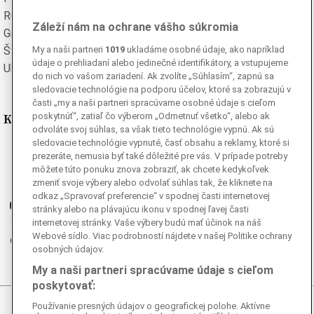
Rumunská
Ruská
Záleží nám na ochrane vášho súkromia
Grécka
Španielska
My a naši partneri
1019
ukladáme osobné údaje, ako napríklad
Švédska
Turecká
údaje o prehliadaní alebo jedinečné identifikátory, a vstupujeme
Ukrajinská
Vietnamská
do nich vo vašom zariadení. Ak zvolíte „Súhlasím“, zapnú sa
sledovacie technológie na podporu účelov, ktoré sa zobrazujú v
časti „my a naši partneri spracúvame osobné údaje s cieľom
Kde nás nájdete
poskytnúť“, zatiaľ čo výberom „Odmetnuť všetko“, alebo ak
odvoláte svoj súhlas, sa však tieto technológie vypnú. Ak sú
sledovacie technológie vypnuté, časť obsahu a reklamy, ktoré si
Facebook
prezeráte, nemusia byť také dôležité pre vás. V prípade potreby
Instagram
môžete túto ponuku znova zobraziť, ak chcete kedykoľvek
zmeniť svoje výbery alebo odvolať súhlas tak, že kliknete na
G
Ganjing
odkaz „Spravovať preferencie“ v spodnej časti internetovej
Youtube
stránky alebo na plávajúcu ikonu v spodnej ľavej časti
Twitter
internetovej stránky. Vaše výbery budú mať účinok na náš
Webové sídlo. Viac podrobností nájdete v našej Politike ochrany
Telegram
osobných údajov.
RSS
My a naši partneri spracúvame údaje s cieľom
poskytovať:
Používanie presných údajov o geografickej polohe. Aktívne
© 2026 Epoch Times Slovensko