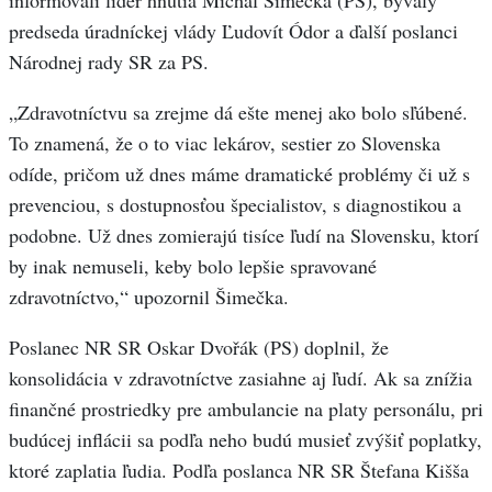
informovali líder hnutia Michal Šimečka (PS), bývalý
predseda úradníckej vlády Ľudovít Ódor a ďalší poslanci
Národnej rady SR za PS.
„Zdravotníctvu sa zrejme dá ešte menej ako bolo sľúbené.
To znamená, že o to viac lekárov, sestier zo Slovenska
odíde, pričom už dnes máme dramatické problémy či už s
prevenciou, s dostupnosťou špecialistov, s diagnostikou a
podobne. Už dnes zomierajú tisíce ľudí na Slovensku, ktorí
by inak nemuseli, keby bolo lepšie spravované
zdravotníctvo,“ upozornil Šimečka.
Poslanec NR SR Oskar Dvořák (PS) doplnil, že
konsolidácia v zdravotníctve zasiahne aj ľudí. Ak sa znížia
finančné prostriedky pre ambulancie na platy personálu, pri
budúcej inflácii sa podľa neho budú musieť zvýšiť poplatky,
ktoré zaplatia ľudia. Podľa poslanca NR SR Štefana Kišša