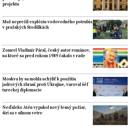
projektu
Muž neprežil explóziu vodovodného potrubia
v pražských Stodůlkách
Zomrel Vladimír Páral, český autor románov,
na ktoré sa pred rokom 1989 čakalo v rade
Moskva by sa mohla uchýliť k použitiu
jadrových zbraní proti Ukrajine, varoval šéf
tureckej diplomacie
Neďaleko Atén vypukol nový lesný požiar,
šíri sa v silnom vetre