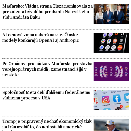
Maďarsko: Vládna strana Tisza nominovala za
prezidenta bývalého predsedu Najvyššieho
súdu Andrása Baku
AI cenová vojna naberá na sile. Čínske
modely konkurujú OpenAI aj Anthropic
Po Orbánovi prichádza v Maďarsku prestavba
verejnoprávnych médií, zamestnanci žijú v
neistote
Spoločnosť Meta čelí ďalšiemu federálnemu
súdnemu procesu v USA
Trump je pripravený nechať ekonomický tlak
na Irán urobiť to, čo nedosiahli americké