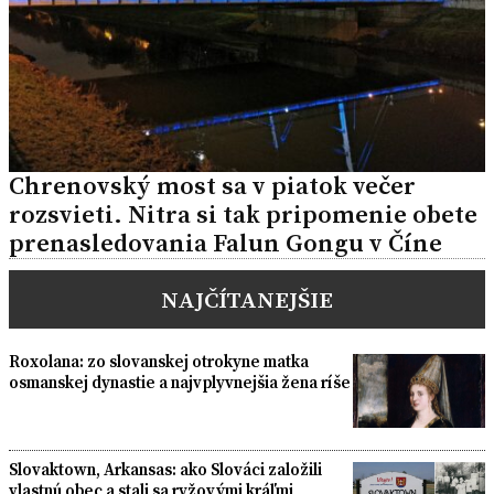
Chrenovský most sa v piatok večer
rozsvieti. Nitra si tak pripomenie obete
prenasledovania Falun Gongu v Číne
NAJČÍTANEJŠIE
Roxolana: zo slovanskej otrokyne matka
osmanskej dynastie a najvplyvnejšia žena ríše
Slovaktown, Arkansas: ako Slováci založili
vlastnú obec a stali sa ryžovými kráľmi