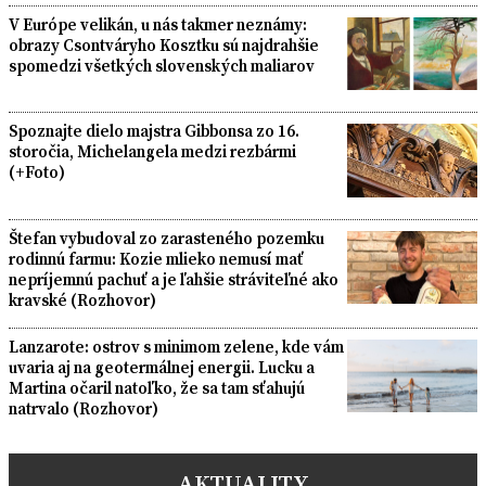
V Európe velikán, u nás takmer neznámy:
obrazy Csontváryho Kosztku sú najdrahšie
spomedzi všetkých slovenských maliarov
Spoznajte dielo majstra Gibbonsa zo 16.
storočia, Michelangela medzi rezbármi
(+Foto)
Štefan vybudoval zo zarasteného pozemku
rodinnú farmu: Kozie mlieko nemusí mať
nepríjemnú pachuť a je ľahšie stráviteľné ako
kravské (Rozhovor)
Lanzarote: ostrov s minimom zelene, kde vám
uvaria aj na geotermálnej energii. Lucku a
Martina očaril natoľko, že sa tam sťahujú
natrvalo (Rozhovor)
AKTUALITY