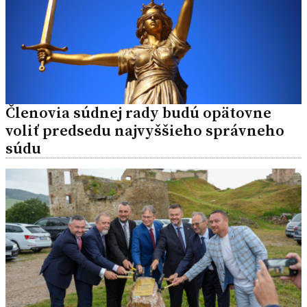
Členovia súdnej rady budú opätovne
voliť predsedu najvyššieho správneho
súdu