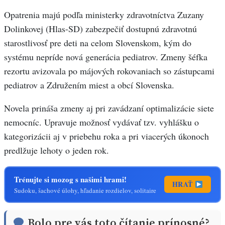
Opatrenia majú podľa ministerky zdravotníctva Zuzany
Dolinkovej (Hlas-SD) zabezpečiť dostupnú zdravotnú
starostlivosť pre deti na celom Slovenskom, kým do
systému nepríde nová generácia pediatrov. Zmeny šéfka
rezortu avizovala po májových rokovaniach so zástupcami
pediatrov a Združením miest a obcí Slovenska.
Novela prináša zmeny aj pri zavádzaní optimalizácie siete
nemocníc. Upravuje možnosť vydávať tzv. vyhlášku o
kategorizácii aj v priebehu roka a pri viacerých úkonoch
predlžuje lehoty o jeden rok.
Trénujte si mozog s našimi hrami!
HRAŤ
Sudoku, šachové úlohy, hľadanie rozdielov, solitaire
Bolo pre vás toto čítanie prínosné?