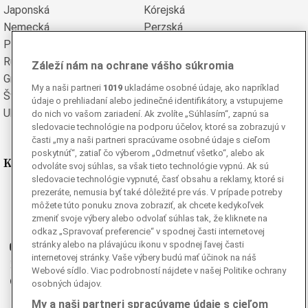
Japonská
Kórejská
Nemecká
Perzská
Poľská
Portugalská
Rumunská
Ruská
Záleží nám na ochrane vášho súkromia
Grécka
Španielska
My a naši partneri
1019
ukladáme osobné údaje, ako napríklad
Švédska
Turecká
údaje o prehliadaní alebo jedinečné identifikátory, a vstupujeme
Ukrajinská
Vietnamská
do nich vo vašom zariadení. Ak zvolíte „Súhlasím“, zapnú sa
sledovacie technológie na podporu účelov, ktoré sa zobrazujú v
časti „my a naši partneri spracúvame osobné údaje s cieľom
poskytnúť“, zatiaľ čo výberom „Odmetnuť všetko“, alebo ak
Kde nás nájdete
odvoláte svoj súhlas, sa však tieto technológie vypnú. Ak sú
sledovacie technológie vypnuté, časť obsahu a reklamy, ktoré si
prezeráte, nemusia byť také dôležité pre vás. V prípade potreby
Facebook
môžete túto ponuku znova zobraziť, ak chcete kedykoľvek
Instagram
zmeniť svoje výbery alebo odvolať súhlas tak, že kliknete na
G
Ganjing
odkaz „Spravovať preferencie“ v spodnej časti internetovej
stránky alebo na plávajúcu ikonu v spodnej ľavej časti
Youtube
internetovej stránky. Vaše výbery budú mať účinok na náš
Twitter
Webové sídlo. Viac podrobností nájdete v našej Politike ochrany
Telegram
osobných údajov.
RSS
My a naši partneri spracúvame údaje s cieľom