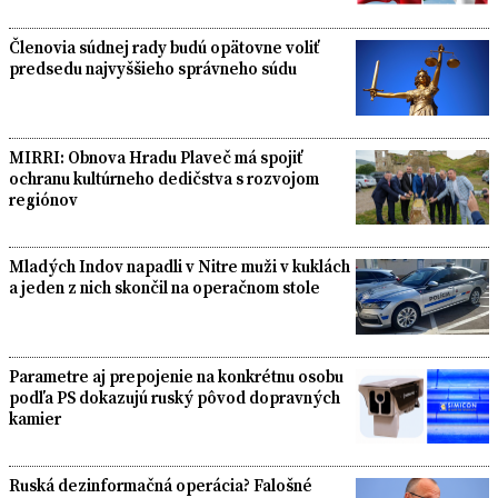
Členovia súdnej rady budú opätovne voliť
predsedu najvyššieho správneho súdu
MIRRI: Obnova Hradu Plaveč má spojiť
ochranu kultúrneho dedičstva s rozvojom
regiónov
Mladých Indov napadli v Nitre muži v kuklách
a jeden z nich skončil na operačnom stole
Parametre aj prepojenie na konkrétnu osobu
podľa PS dokazujú ruský pôvod dopravných
kamier
Ruská dezinformačná operácia? Falošné