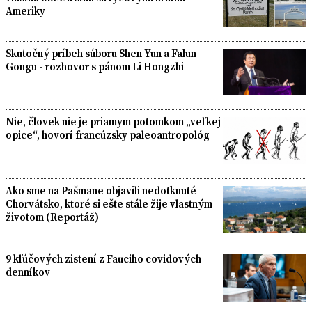
Ameriky
Skutočný príbeh súboru Shen Yun a Falun
Gongu - rozhovor s pánom Li Hongzhi
Nie, človek nie je priamym potomkom „veľkej
opice“, hovorí francúzsky paleoantropológ
Ako sme na Pašmane objavili nedotknuté
Chorvátsko, ktoré si ešte stále žije vlastným
životom (Reportáž)
9 kľúčových zistení z Fauciho covidových
denníkov