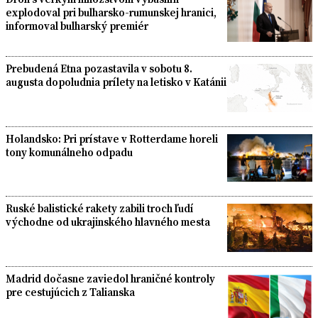
explodoval pri bulharsko-rumunskej hranici,
informoval bulharský premiér
Prebudená Etna pozastavila v sobotu 8.
augusta dopoludnia prílety na letisko v Katánii
Holandsko: Pri prístave v Rotterdame horeli
tony komunálneho odpadu
Ruské balistické rakety zabili troch ľudí
východne od ukrajinského hlavného mesta
Madrid dočasne zaviedol hraničné kontroly
pre cestujúcich z Talianska