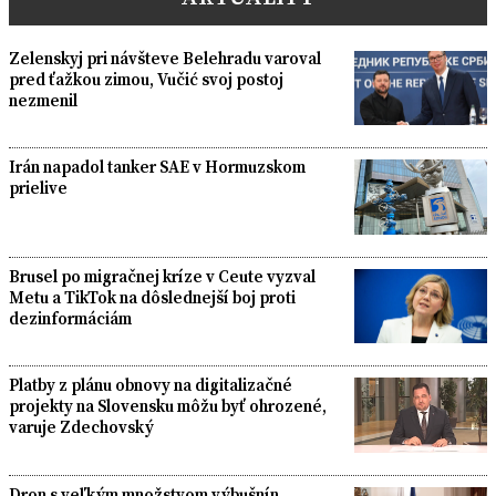
Zelenskyj pri návšteve Belehradu varoval
pred ťažkou zimou, Vučić svoj postoj
nezmenil
Irán napadol tanker SAE v Hormuzskom
prielive
Brusel po migračnej kríze v Ceute vyzval
Metu a TikTok na dôslednejší boj proti
dezinformáciám
Platby z plánu obnovy na digitalizačné
projekty na Slovensku môžu byť ohrozené,
varuje Zdechovský
Dron s veľkým množstvom výbušnín